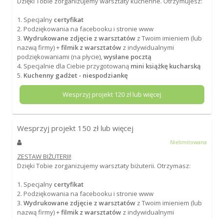
Dzięki Tobie zorganizujemy warsztaty kuchenne. Otrzymujesz:
1. Specjalny
certyfikat
2. Podziękowania na facebooku i stronie www
3.
Wydrukowane zdjęcie z warsztatów
z Twoim imieniem (lub
nazwą firmy) +
filmik z warsztatów
z indywidualnymi
podziękowaniami (na płycie),
wysłane pocztą
4. Specjalnie dla Ciebie przygotowaną
mini książkę kucharską
5.
Kuchenny gadżet - niespodziankę
Wesprzyj projekt
120
zł lub więcej
Wesprzyj projekt
150
zł lub więcej
Nielimitowana
ZESTAW BIŻUTERII!
Dzięki Tobie zorganizujemy warsztaty biżuterii. Otrzymasz:
1. Specjalny
certyfikat
2. Podziękowania na facebooku i stronie www
3.
Wydrukowane zdjęcie z warsztatów
z Twoim imieniem (lub
nazwą firmy) +
filmik z warsztatów
z indywidualnymi