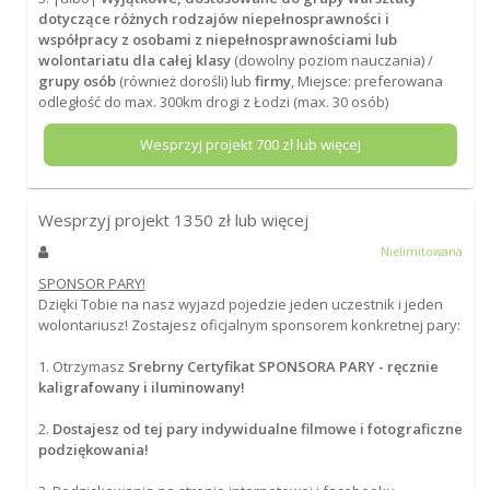
dotyczące różnych rodzajów niepełnosprawności i
współpracy z osobami z niepełnosprawnościami lub
wolontariatu dla całej klasy
(dowolny poziom nauczania) /
grupy osób
(również dorośli) lub
firmy
, Miejsce: preferowana
odległość do max. 300km drogi z Łodzi (max. 30 osób)
Wesprzyj projekt
700
zł lub więcej
Wesprzyj projekt
1350
zł lub więcej
Nielimitowana
SPONSOR PARY!
Dzięki Tobie na nasz wyjazd pojedzie jeden uczestnik i jeden
wolontariusz! Zostajesz oficjalnym sponsorem konkretnej pary:
1. Otrzymasz
Srebrny Certyfikat SPONSORA PARY - ręcznie
kaligrafowany i iluminowany!
2.
Dostajesz od tej pary indywidualne filmowe i fotograficzne
podziękowania!