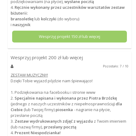
podziękowaniami (na płycie),
wysłane pocztą
4.
Ręcznie wykonany przez uczestników warsztatów zestaw
biżuterii:
bransoletkę
lub
kolczyki
(do wyboru)
i
naszyjnik
Wesprzyj projekt
150
zł lub więcej
Wesprzyj projekt
200
zł lub więcej
Pozostało: 7 / 10
ZESTAW MUZYCZNY!
Dzięki Tobie wyjazd pójdzie nam śpiewająco!
1. Podziękowania na facebooku i stronie www
2.
Specjalnie napisana i wykonana przez Piotra Brzózkę
(jednego z naszych uczestników z niepełnosprawnością)
dla
Ciebie
(lub Twojej firmy)
piosenka
- nagranie na płycie,
przesłane pocztą
3.
Zestaw wydrukowanych zdjęć z wyjazdu
z Twoim imieniem
(lub nazwą firmy),
przesłany pocztą
4.
Prezent Niespodzianka!