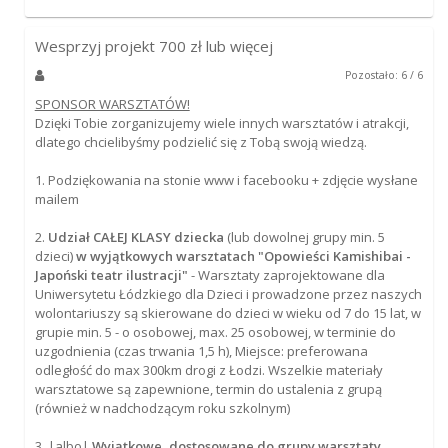
Wesprzyj projekt
700
zł lub więcej
Pozostało: 6 / 6
SPONSOR WARSZTATÓW!
Dzięki Tobie zorganizujemy wiele innych warsztatów i atrakcji,
dlatego chcielibyśmy podzielić się z Tobą swoją wiedzą.
1. Podziękowania na stonie www i facebooku + zdjęcie wysłane
mailem
2.
Udział CAŁEJ KLASY dziecka
(lub dowolnej grupy min. 5
dzieci)
w wyjątkowych warsztatach "Opowieści Kamishibai -
Japoński teatr ilustracji"
- Warsztaty zaprojektowane dla
Uniwersytetu Łódzkiego dla Dzieci i prowadzone przez naszych
wolontariuszy są skierowane do dzieci w wieku od 7 do 15 lat, w
grupie min. 5 - o osobowej, max. 25 osobowej, w terminie do
uzgodnienia (czas trwania 1,5 h), Miejsce: preferowana
odległość do max 300km drogi z Łodzi. Wszelkie materiały
warsztatowe są zapewnione, termin do ustalenia z grupą
(również w nadchodzącym roku szkolnym)
3. |albo|
Wyjątkowe, dostosowane do grupy warsztaty