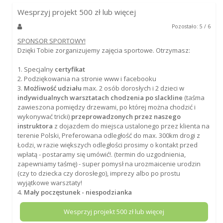
Wesprzyj projekt
500
zł lub więcej
Pozostało: 5 / 6
SPONSOR SPORTOWY!
Dzięki Tobie zorganizujemy zajęcia sportowe. Otrzymasz:
1. Specjalny
certyfikat
2. Podziękowania na stronie www i facebooku
3.
Możliwość udziału
max. 2 osób dorosłych i 2 dzieci w
indywidualnych warsztatach chodzenia po slackline
(taśma
zawieszona pomiędzy drzewami, po której można chodzić i
wykonywać tricki)
przeprowadzonych przez naszego
instruktora
z dojazdem do miejsca ustalonego przez klienta na
terenie Polski, Preferowana odległość do max. 300km drogi z
Łodzi, w razie większych odległości prosimy o kontakt przed
wpłatą - postaramy się umówić!. (termin do uzgodnienia,
zapewniamy taśmę) - super pomysł na urozmaicenie urodzin
(czy to dziecka czy dorosłego), imprezy albo po prostu
wyjątkowe warsztaty!
4.
Mały poczęstunek - niespodzianka
Wesprzyj projekt
500
zł lub więcej