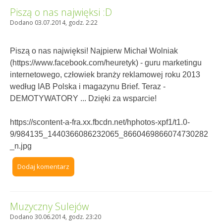
Piszą o nas najwięksi :D
Dodano 03.07.2014, godz. 2:22
Piszą o nas najwięksi! Najpierw Michał Wolniak
(https://www.facebook.com/heuretyk) - guru marketingu
internetowego, człowiek branży reklamowej roku 2013
według IAB Polska i magazynu Brief. Teraz -
DEMOTYWATORY ... Dzięki za wsparcie!
https://scontent-a-fra.xx.fbcdn.net/hphotos-xpf1/t1.0-
9/984135_1440366086232065_8660469866074730282
_n.jpg
Dodaj komentarz
Muzyczny Sulejów
Dodano 30.06.2014, godz. 23:20