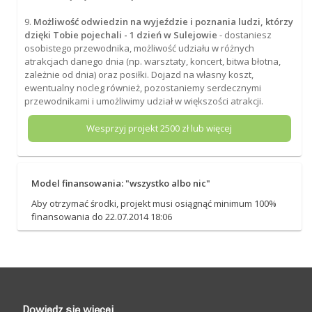
9.
Możliwość odwiedzin na wyjeździe i poznania ludzi, którzy
dzięki Tobie pojechali - 1 dzień w Sulejowie
- dostaniesz
osobistego przewodnika, możliwość udziału w różnych
atrakcjach danego dnia (np. warsztaty, koncert, bitwa błotna,
zależnie od dnia) oraz posiłki. Dojazd na własny koszt,
ewentualny nocleg również, pozostaniemy serdecznymi
przewodnikami i umożliwimy udział w większości atrakcji.
Wesprzyj projekt
2500
zł lub więcej
Model finansowania: "wszystko albo nic"
Aby otrzymać środki, projekt musi osiągnąć minimum 100%
finansowania do 22.07.2014 18:06
Dowiedz się więcej