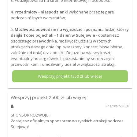
3. Podziękowania na stronie internetowej i facebooku,
4.
Przedmioty - niespodzianki
wykonane przez tę parę
podczas różnych warsztatów,
5.
Możliwość odwiedzin na wyjeździe i poznania ludzi, którzy
dzięki Tobie pojechali
-
1 dzień w Sulejowie
- dostaniesz
osobistego przewodnika, możliwość udziału w różnych
atrakcjach danego dnia (np. warsztaty, koncert, bitwa błotna,
zależnie od dnia) oraz posiłki. Dojazd na własny koszt,
ewentualny nocleg również, pozostaniemy serdecznymi
przewodnikami i umożliwimy udział w większości atrakcji.
Wesprzyj projekt
1350
zł lub więcej
Wesprzyj projekt
2500
zł lub więcej
Pozostało: 8 / 8
SPONSOR ROZWOJU!
Zostajesz oficjalnym sponsorem wszystkich atrakcji podczas
Sulejowa!