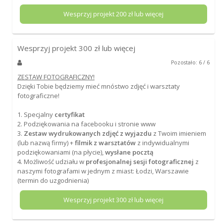
Wesprzyj projekt
200
zł lub więcej
Wesprzyj projekt
300
zł lub więcej
Pozostało: 6 / 6
ZESTAW FOTOGRAFICZNY!
Dzięki Tobie będziemy mieć mnóstwo zdjęć i warsztaty
fotograficzne!
1. Specjalny
certyfikat
2. Podziękowania na facebooku i stronie www
3.
Zestaw wydrukowanych zdjęć z wyjazdu
z Twoim imieniem
(lub nazwą firmy) +
filmik z warsztatów
z indywidualnymi
podziękowaniami (na płycie),
wysłane pocztą
4. Możliwość udziału w
profesjonalnej sesji fotograficznej
z
naszymi fotografami w jednym z miast: Łodzi, Warszawie
(termin do uzgodnienia)
Wesprzyj projekt
300
zł lub więcej