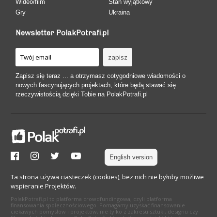
Wideo/film
Stan wyjątkowy
Gry
Ukraina
Newsletter PolakPotrafi.pl
Zapisz się teraz ... a otrzymasz cotygodniowe wiadomości o
nowych fascynujących projektach, które będą stawać się
rzeczywistością dzięki Tobie na PolakPotrafi.pl
English version
Ta strona używa ciasteczek (cookies), bez nich nie byłoby możliwe
wspieranie Projektów.
PolakPotrafi.pl to platforma crowdfundingowa, czyli platforma
finansowania społecznościowego. Pomagamy uzyskać finansowanie
ciekawych pomysłów i projektów, nie tylko z zakresu sztuki, designu czy