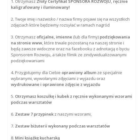
1. Otrzymasz
Złoty Certyfikat SPONSORA ROZWOJU, ręcznie
kaligrafowany i iluminowany!
2. Twoje imię i nazwisko / nazwa firmy pojawi się na wszystkich
zdjęciach które będziemy rozsyłać w ramach nagród
3. Otrzymasz
oficjalne, imienne
(lub dla firmy)
podziękowania
na stronie www
, które trwale pozostaną na naszej stronie i
będą zawsze widoczne oraz na facebooku z adnotacją o byciu
Sponsorem Rozwoju, a także filmik ze zindywidualizowanymi
podziękowaniami
4. Przygotujemy dla Ciebie
oprawiony album
ze specjalnie
wybranymi, wywołanymi zdjęciami z wyjazdu oraz
wydrukowane i oprawione zdjęcie z wyjazdu
5.
Otrzymasz koszulkę i kubek z ręcznie wykonanymi wzorami
podczas warsztatów
6.
Zestaw 7 przypinek
z naszymi wzorami,
7.
Zestaw biżuterii wykonany podczas warsztatów
8.
Mini książkę kucharską