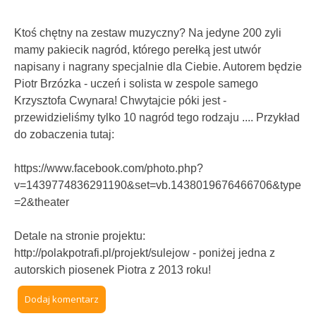
Ktoś chętny na zestaw muzyczny? Na jedyne 200 zyli
mamy pakiecik nagród, którego perełką jest utwór
napisany i nagrany specjalnie dla Ciebie. Autorem będzie
Piotr Brzózka - uczeń i solista w zespole samego
Krzysztofa Cwynara! Chwytajcie póki jest -
przewidzieliśmy tylko 10 nagród tego rodzaju .... Przykład
do zobaczenia tutaj:
https://www.facebook.com/photo.php?
v=1439774836291190&set=vb.1438019676466706&type
=2&theater
Detale na stronie projektu:
http://polakpotrafi.pl/projekt/sulejow - poniżej jedna z
autorskich piosenek Piotra z 2013 roku!
Dodaj komentarz