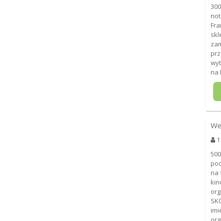
300
not
Fra
skl
zam
pr
wyt
na 
We
1
500
pod
na 
kin
org
SKÓ
imi
org