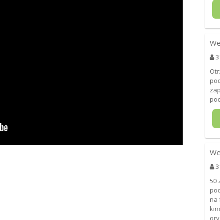
We
3
Otr
pod
zap
pod
We
3
50 
pod
na 
kin
ory