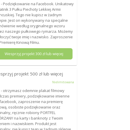
 - Podziękowanie na Facebook. Unikatowy
atnik 3 Pułku Piechoty Lekkiej Armii
ncuskiej. Tego nie kupisz w żadnym
epie. Jest on wykonywany na specjalne
ówienie według oryginalnego wzoru
zez naszego pułkowego rymarza. Możemy
łoczyć twoje imię i nazwisko. Zaproszenie
Premierę Kinową Filmu.
Wesprzyj projekt
300
zł lub więcej
sprzyj projekt
500
zł lub więcej
Nielimitowana
 - otrzymasz odemnie plakat filmowy
czas premiery, podziękowanie imienne
facebook, zaproszenie na premierę
ową, osobiste podziękowanie oraz
inalny, ręcznie robiony PORTFEL
RZANY na karty i banknoty z Twoim
eniem i nazwiskiem. Produkt jest
inalny, nie kupisz tego w żadnym sklepie.