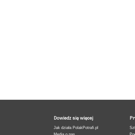
Dowiedz się więcej
Pr
Jak działa PolakPotrafi.pl
Sz
Media o nas
Po