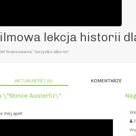
filmowa lekcja historii d
el finansowania: "wszystko albo nic"
AKTUALNOŚCI
(6)
KOMENTARZE
 \"Słońce Austerliz\"
Nag
We
e mój apel!
2
Wsp