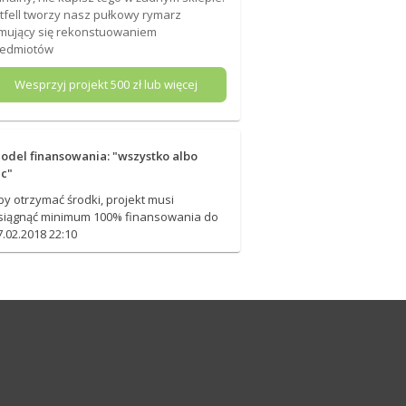
tfell tworzy nasz pułkowy rymarz
mujący się rekonstuowaniem
zedmiotów
Wesprzyj projekt
500
zł lub więcej
odel finansowania: "wszystko albo
ic"
by otrzymać środki, projekt musi
siągnąć minimum 100% finansowania do
7.02.2018 22:10