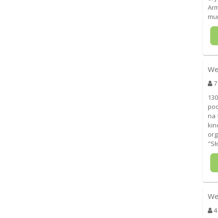
Arm
mun
We
7
130
pod
na 
kin
org
"Sł
We
4