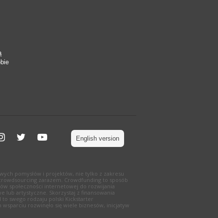
ą
obie
English version
wych pomysłów i projektów, nie tylko z zakresu
g i crowdsourcing zarazem. Crowdfunding to sposób
ów społeczności internetowej do rozwijania
e lub artystyczne. Skorzystaj z finansowania
to swego rodzaju polski Kickstarter
 wsparciu rozwinęło się wiele biznesów, inicjatyw