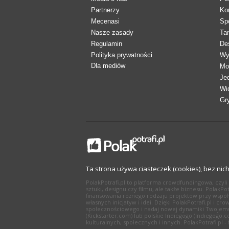
Partnerzy
Ko
Mecenasi
Sp
Nasze zasady
Ta
Regulamin
De
Polityka prywatności
Wy
Dla mediów
Mo
Je
Wi
Gr
Ta strona używa ciasteczek (cookies), bez nic
PolakPotrafi.pl to platforma crowdfundingowa, czy
sztuki, designu czy filmu, ale także biznesu. Polak
finansowania różnego rodzaju projektów przy współ
własnych inicjatyw i idei. Dzięki PolakPotrafi.pl i
społecznościowego i nadaj nowej dynamiki Twojemu 
(Kickstarter.com) lub polskie Indiegogo (Indiegogo.
kulturalnych, społecznych i innych. PolakPotrafi.pl 