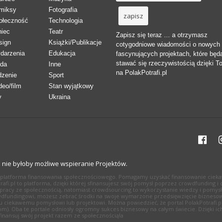
miksy
Fotografia
ołeczność
Technologia
niec
Teatr
Zapisz się teraz ... a otrzymasz
sign
Książki/Publikacje
cotygodniowe wiadomości o nowych
darzenia
Edukacja
fascynujących projektach, które będ
stawać się rzeczywistością dzięki T
da
Inne
na PolakPotrafi.pl
dzenie
Sport
deo/film
Stan wyjątkowy
y
Ukraina
h nie byłoby możliwe wspieranie Projektów.
li platforma finansowania społecznościowego. Pomagamy uzyskać finansowanie cieka
Potrafi.pl to platforma, dzięki której sfinansujesz swój pomysł poprzez crowdfundin
pracy ze społecznością, natomiast crowdsourcing to wykorzystanie wiedzy i pomysł
 crowdfundingowi, możesz zebrać środki na swoje wymarzone przedsięwzięcie biznesow
ciekawemu pomysłowi lub projektowi. Można powiedzieć, że portal PolakPotrafi.pl 
com). Oba te portale odniosły ogromny sukces biznesowy na całym świecie. Dzięki ich
- finansuj swój projekt razem ze społecznością!a