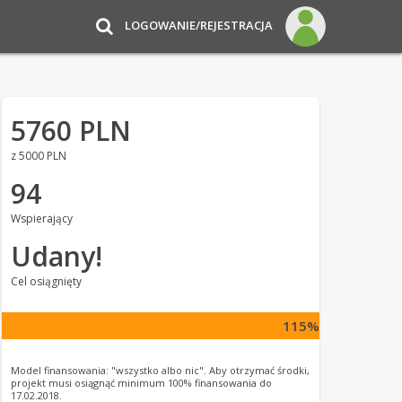
LOGOWANIE/REJESTRACJA
5760 PLN
z 5000 PLN
94
Wspierający
Udany!
Cel osiągnięty
115%
Model finansowania: "wszystko albo nic". Aby otrzymać środki,
projekt musi osiągnąć minimum 100% finansowania do
17.02.2018.