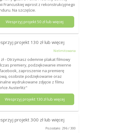
ii Francuskiej wprost z rekonstrukcyjnego
duru. Na szczęście.
Wesprzyj projekt
50
zł lub więcej
sprzyj projekt
130
zł lub więcej
Nielimitowana
 zł - Otrzymasz odemnie plakat filmowy
czas premiery, podziękowanie imienne
facebook, zaproszenie na premierę
ową, osobiste podziękowanie oraz
inalne wydrukowane zdjęcie z filmu
ońce Austerlitz"
Wesprzyj projekt
130
zł lub więcej
sprzyj projekt
300
zł lub więcej
Pozostało: 296 / 300