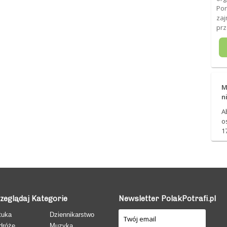
Por
zaj
pr
M
n
A
o
1
zeglądaj Kategorie
Newsletter PolakPotrafi.pl
tuka
Dziennikarstwo
dróże
Muzyka