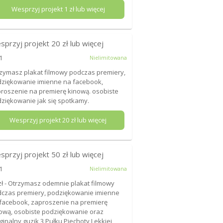
Wesprzyj projekt
1
zł lub więcej
sprzyj projekt
20
zł lub więcej
1
Nielimitowana
zymasz plakat filmowy podczas premiery,
ziękowanie imienne na facebook,
roszenie na premierę kinową. osobiste
ziękowanie jak się spotkamy.
Wesprzyj projekt
20
zł lub więcej
sprzyj projekt
50
zł lub więcej
1
Nielimitowana
zł - Otrzymasz odemnie plakat filmowy
czas premiery, podziękowanie imienne
facebook, zaproszenie na premierę
ową, osobiste podziękowanie oraz
ginalny guzik 3 Pułku Piechoty Lekkiej