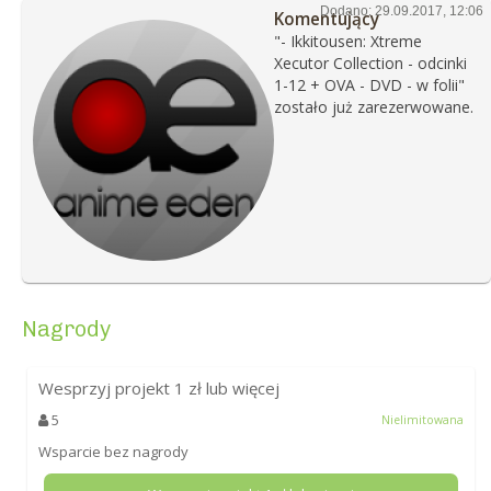
Dodano: 29.09.2017, 12:06
Komentujący
"- Ikkitousen: Xtreme
Xecutor Collection - odcinki
1-12 + OVA - DVD - w folii"
zostało już zarezerwowane.
Nagrody
Wesprzyj projekt
1
zł lub więcej
5
Nielimitowana
Wsparcie bez nagrody