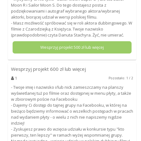
Moon R i Sailor Moon S. Do tego dostajesz posta z
podziękowaniami i autograf wybranego aktora/wybranej
aktorki, biorącej udział w wersji polskiej filmu.
- Masz możliwość spróbować się w roli aktora dubbingowego. W
filmie z Czarodziejką z Księżyca. Twoje nazwisko
(prawdopodobnie) czyta Danuta Stachyra. Żyć, nie umierać.
Wesprzyj projekt
500
zł lub więcej
Wesprzyj projekt
600
zł lub więcej
1
Pozostało: 1 / 2
- Twoje imię i nazwisko i/lub nick zamieszczamy na planszy
wyświetlanej tuż po filmie oraz dostępnej w menu płyty, a także
w zbiorowym poście na Facebooku
- Dajemy Ci dostęp do tajnej grupy na Facebooku, w której na
bieżąco będziemy informować o wszelkich postępach w pracach
nad wydaniem płyty - o wielu z nich nie napiszemy nigdzie
indziej!
- Zyskujesz prawo do wzięcia udziału w konkursie typu "kto
pierwszy, ten lepszy" w ramach wyżej wspomnianej grupy.
Nagroda jest jedna - wzięcie udziału w polskim dubbingu filmu!