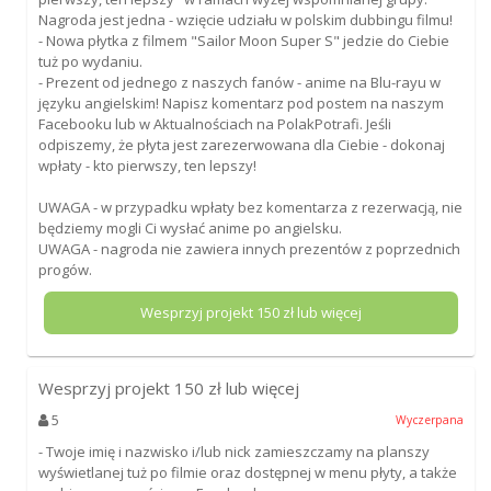
Nagroda jest jedna - wzięcie udziału w polskim dubbingu filmu!
- Nowa płytka z filmem "Sailor Moon Super S" jedzie do Ciebie
tuż po wydaniu.
- Prezent od jednego z naszych fanów - anime na Blu-rayu w
języku angielskim! Napisz komentarz pod postem na naszym
Facebooku lub w Aktualnościach na PolakPotrafi. Jeśli
odpiszemy, że płyta jest zarezerwowana dla Ciebie - dokonaj
wpłaty - kto pierwszy, ten lepszy!
UWAGA - w przypadku wpłaty bez komentarza z rezerwacją, nie
będziemy mogli Ci wysłać anime po angielsku.
UWAGA - nagroda nie zawiera innych prezentów z poprzednich
progów.
Wesprzyj projekt
150
zł lub więcej
Wesprzyj projekt
150
zł lub więcej
5
Wyczerpana
- Twoje imię i nazwisko i/lub nick zamieszczamy na planszy
wyświetlanej tuż po filmie oraz dostępnej w menu płyty, a także