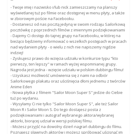
- Twoje imię i nazwisko i/lub nick zamieszczamy na planszy
wyświetlanej tuż po filmie oraz dostępnej w menu płyty, a także
w zbiorowym poście na Facebooku.
- Dostaniesz od nas pocztą jedyną w swoim rodzaju Sailorkową
pocztówkę z poprzednich filmów z imiennymi podziękowaniami
- Dajemy Ci dostęp do tajnej grupy na Facebooku, w której na
bieżąco będziemy informować o wszelkich postępach w pracach
nad wydaniem płyty - o wielu z nich nie napiszemy nigdzie
indziej!
- Zyskujesz prawo do wzięcia udziału w konkursie typu "kto
pierwszy, ten lepszy" w ramach wyżej wspomnianej grupy.
Nagroda jest jedna - wzięcie udziału w polskim dubbingu filmu!
- Uzyskasz możliwość umówienia się z nami na odbiór
Sailorkowego plakatu oraz uściśnięcia dłoni jednemu z twórców
Anime Eden
- Nowa płytka z filmem "Sailor Moon Super S" jedzie do Ciebie
tuż po wydaniu.
- Wysyłamy Ci nie tylko "Sailor Moon Super S", ale też Sailor
Moon R i Sailor Moon S. Do tego dostajesz posta z
podziękowaniami i autograf wybranego aktora/wybranej
aktorki, biorącej udział w wersji polskiej filmu.
- Możesz przyjść na dowolny dzień nagrań dubbingu do filmu.
Poznajesz sławnych aktorów i możesz spróbować uścisnąć im