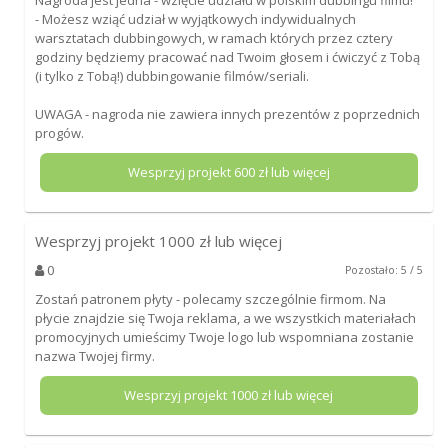
- Możesz wziąć udział w wyjątkowych indywidualnych
warsztatach dubbingowych, w ramach których przez cztery
godziny będziemy pracować nad Twoim głosem i ćwiczyć z Tobą
(i tylko z Tobą!) dubbingowanie filmów/seriali.
UWAGA - nagroda nie zawiera innych prezentów z poprzednich
progów.
Wesprzyj projekt
600
zł lub więcej
Wesprzyj projekt
1000
zł lub więcej
0
Pozostało: 5 / 5
Zostań patronem płyty - polecamy szczególnie firmom. Na
płycie znajdzie się Twoja reklama, a we wszystkich materiałach
promocyjnych umieścimy Twoje logo lub wspomniana zostanie
nazwa Twojej firmy.
Wesprzyj projekt
1000
zł lub więcej