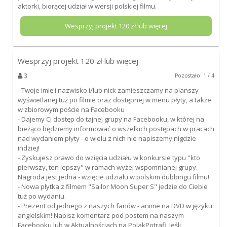
aktorki, biorącej udział w wersji polskiej filmu.
Wesprzyj projekt
120
zł lub więcej
Wesprzyj projekt
120
zł lub więcej
3
Pozostało: 1 / 4
- Twoje imię i nazwisko i/lub nick zamieszczamy na planszy
wyświetlanej tuż po filmie oraz dostępnej w menu płyty, a także
w zbiorowym poście na Facebooku
- Dajemy Ci dostęp do tajnej grupy na Facebooku, w której na
bieżąco będziemy informować o wszelkich postępach w pracach
nad wydaniem płyty - o wielu z nich nie napiszemy nigdzie
indziej!
- Zyskujesz prawo do wzięcia udziału w konkursie typu "kto
pierwszy, ten lepszy" w ramach wyżej wspomnianej grupy.
Nagroda jest jedna - wzięcie udziału w polskim dubbingu filmu!
- Nowa płytka z filmem "Sailor Moon Super S" jedzie do Ciebie
tuż po wydaniu.
- Prezent od jednego z naszych fanów - anime na DVD w języku
angielskim! Napisz komentarz pod postem na naszym
Facebooku lub w Aktualnościach na PolakPotrafi. Jeśli