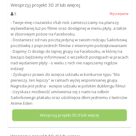
Wesprzyj projekt
30
zł lub więcej
5
Wyczerpana
- Twoje imię i nazwisko i/lub nick zamieszczamy na planszy
wyświetlanej tuż po filmie oraz dostępnej w menu płyty, a także
w zbiorowym poście na Facebooku.
- Dostaniesz od nas pocztą jedyną w swoim rodzaju Sailorkową
pocztówkę z poprzednich filmów z imiennymi podziękowaniami
- Dajemy Ci dostęp do tajnej grupy na Facebooku, w której na
bieżąco będziemy informować o wszelkich postępach w pracach
nad wydaniem płyty - o wielu z nich nie napiszemy nigdzie
indziej!
- Zyskujesz prawo do wzięcia udziału w konkursie typu "kto
pierwszy, ten lepszy" w ramach wyżej wspomnianej grupy.
Nagroda jest jedna - wzięcie udziału w polskim dubbingu filmu!
- Uzyskasz możliwość umówienia się z nami na odbiór
Sailorkowego plakatu oraz uściśnięcia dłoni jednemu z twórców
Anime Eden
Wesprzyj projekt
30
zł lub więcej
Wesprzyj projekt
50
zł lub więcej