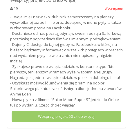
19
Wyczerpana
- Twoje imię i nazwisko i/lub nick zamieszczamy na planszy
wyświetlanej tuż po filmie oraz dostępnej w menu płyty, a także
w zbiorowym poście na Facebooku.
- Dostaniesz od nas pocztą jedyną w swoim rodzaju Sailorkową
pocztówkę z poprzednich filmów z imiennymi podziękowaniami
- Dajemy Ci dostęp do tajnej grupy na Facebooku, w której na
bieżąco będziemy informować o wszelkich postępach w pracach
nad wydaniem płyty - o wielu z nich nie napiszemy nigdzie
indziej!
- Zyskujesz prawo do wzięcia udziału w konkursie typu "kto
pierwszy, ten lepszy" w ramach wyżej wspomnianej grupy.
Nagroda jest jedna - wzięcie udziału w polskim dubbingu filmu!
- Uzyskasz możliwość umówienia się z nami na odbiór
Sailorkowego plakatu oraz uściśnięcia dłoni jednemu z twórców
Anime Eden
- Nowa płytka z filmem "Sailor Moon Super S" jedzie do Ciebie
tuż po wydaniu. Czego chcieć więcej?
Wesprzyj projekt
50
zł lub więcej