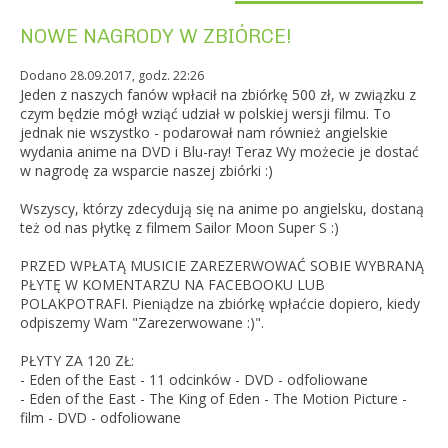
NOWE NAGRODY W ZBIÓRCE!
Dodano 28.09.2017, godz. 22:26
Jeden z naszych fanów wpłacił na zbiórkę 500 zł, w związku z
czym będzie mógł wziąć udział w polskiej wersji filmu. To
jednak nie wszystko - podarował nam również angielskie
wydania anime na DVD i Blu-ray! Teraz Wy możecie je dostać
w nagrodę za wsparcie naszej zbiórki :)
Wszyscy, którzy zdecydują się na anime po angielsku, dostaną
też od nas płytkę z filmem Sailor Moon Super S :)
PRZED WPŁATĄ MUSICIE ZAREZERWOWAĆ SOBIE WYBRANĄ
PŁYTĘ W KOMENTARZU NA FACEBOOKU LUB
POLAKPOTRAFI. Pieniądze na zbiórkę wpłaćcie dopiero, kiedy
odpiszemy Wam "Zarezerwowane :)".
PŁYTY ZA 120 ZŁ:
- Eden of the East - 11 odcinków - DVD - odfoliowane
- Eden of the East - The King of Eden - The Motion Picture -
film - DVD - odfoliowane