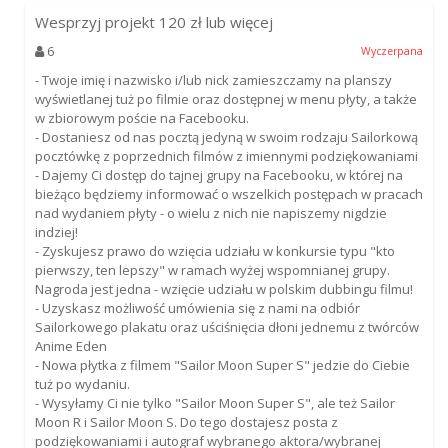
Wesprzyj projekt
120
zł lub więcej
6
Wyczerpana
- Twoje imię i nazwisko i/lub nick zamieszczamy na planszy
wyświetlanej tuż po filmie oraz dostępnej w menu płyty, a także
w zbiorowym poście na Facebooku.
- Dostaniesz od nas pocztą jedyną w swoim rodzaju Sailorkową
pocztówkę z poprzednich filmów z imiennymi podziękowaniami
- Dajemy Ci dostęp do tajnej grupy na Facebooku, w której na
bieżąco będziemy informować o wszelkich postępach w pracach
nad wydaniem płyty - o wielu z nich nie napiszemy nigdzie
indziej!
- Zyskujesz prawo do wzięcia udziału w konkursie typu "kto
pierwszy, ten lepszy" w ramach wyżej wspomnianej grupy.
Nagroda jest jedna - wzięcie udziału w polskim dubbingu filmu!
- Uzyskasz możliwość umówienia się z nami na odbiór
Sailorkowego plakatu oraz uściśnięcia dłoni jednemu z twórców
Anime Eden
- Nowa płytka z filmem "Sailor Moon Super S" jedzie do Ciebie
tuż po wydaniu.
- Wysyłamy Ci nie tylko "Sailor Moon Super S", ale też Sailor
Moon R i Sailor Moon S. Do tego dostajesz posta z
podziękowaniami i autograf wybranego aktora/wybranej