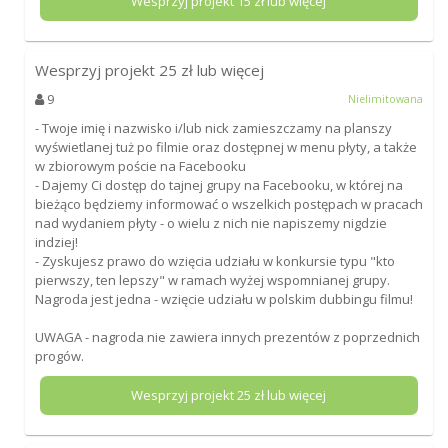
Wesprzyj projekt
15
zł lub więcej
Wesprzyj projekt
25
zł lub więcej
9
Nielimitowana
- Twoje imię i nazwisko i/lub nick zamieszczamy na planszy
wyświetlanej tuż po filmie oraz dostępnej w menu płyty, a także
w zbiorowym poście na Facebooku
- Dajemy Ci dostęp do tajnej grupy na Facebooku, w której na
bieżąco będziemy informować o wszelkich postępach w pracach
nad wydaniem płyty - o wielu z nich nie napiszemy nigdzie
indziej!
- Zyskujesz prawo do wzięcia udziału w konkursie typu "kto
pierwszy, ten lepszy" w ramach wyżej wspomnianej grupy.
Nagroda jest jedna - wzięcie udziału w polskim dubbingu filmu!
UWAGA - nagroda nie zawiera innych prezentów z poprzednich
progów.
Wesprzyj projekt
25
zł lub więcej