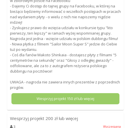
w zbiorowym poście na Facebooku
- Dajemy Ci dostęp do tajnej grupy na Facebooku, w której na
bieżąco będziemy informować o wszelkich postępach w pracach
nad wydaniem płyty - o wielu z nich nie napiszemy nigdzie
indziej!
- Zyskujesz prawo do wzięcia udziału w konkursie typu "kto
pierwszy, ten lepszy" w ramach wyżej wspomnianej grupy.
Nagroda jest jedna - wzięcie udziału w polskim dubbingu filmu!
- Nowa płytka z filmem "Sailor Moon Super S" jedzie do Ciebie
tuż po wydaniu.
- Coś dla fanów Makoto Shinkaia - dostajesz płyty z filmami "5
centymetrów na sekundę" oraz "Głosy z odległej gwiazdy" -
odfoliowane, ale za to z autografem reżysera polskiego
dubbingu na pocztówce!
UWAGA - nagroda nie zawiera innych prezentów z poprzednich
progów.
Wesprzyj projekt
150
zł lub więcej
Wesprzyj projekt
200
zł lub więcej
3
Wyczerpana