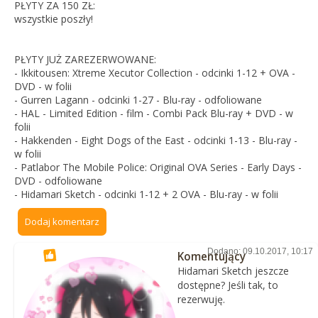
PŁYTY ZA 150 ZŁ:
wszystkie poszły!
PŁYTY JUŻ ZAREZERWOWANE:
- Ikkitousen: Xtreme Xecutor Collection - odcinki 1-12 + OVA -
DVD - w folii
- Gurren Lagann - odcinki 1-27 - Blu-ray - odfoliowane
- HAL - Limited Edition - film - Combi Pack Blu-ray + DVD - w
folii
- Hakkenden - Eight Dogs of the East - odcinki 1-13 - Blu-ray -
w folii
- Patlabor The Mobile Police: Original OVA Series - Early Days -
DVD - odfoliowane
- Hidamari Sketch - odcinki 1-12 + 2 OVA - Blu-ray - w folii
Dodaj komentarz
Dodano: 09.10.2017, 10:17
Komentujący
Hidamari Sketch jeszcze
dostępne? Jeśli tak, to
rezerwuję.