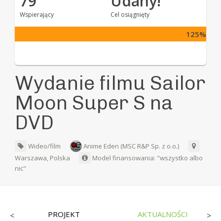
79
Udany!
Wspierający
Cel osiągnięty
125%
Wydanie filmu Sailor
Moon Super S na
DVD
Wideo/film
Anime Eden (MSC R&P Sp. z o.o.)
Warszawa, Polska
Model finansowania: "wszystko albo
nic"
PROJEKT
AKTUALNOŚCI
<
>