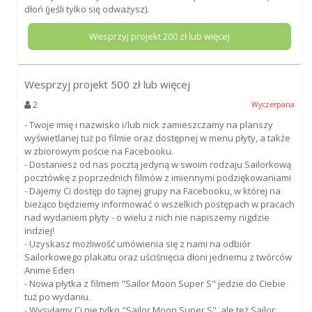
dłoń (jeśli tylko się odważysz).
Wesprzyj projekt
200
zł lub więcej
Wesprzyj projekt
500
zł lub więcej
2
Wyczerpana
- Twoje imię i nazwisko i/lub nick zamieszczamy na planszy
wyświetlanej tuż po filmie oraz dostępnej w menu płyty, a także
w zbiorowym poście na Facebooku.
- Dostaniesz od nas pocztą jedyną w swoim rodzaju Sailorkową
pocztówkę z poprzednich filmów z imiennymi podziękowaniami
- Dajemy Ci dostęp do tajnej grupy na Facebooku, w której na
bieżąco będziemy informować o wszelkich postępach w pracach
nad wydaniem płyty - o wielu z nich nie napiszemy nigdzie
indziej!
- Uzyskasz możliwość umówienia się z nami na odbiór
Sailorkowego plakatu oraz uściśnięcia dłoni jednemu z twórców
Anime Eden
- Nowa płytka z filmem "Sailor Moon Super S" jedzie do Ciebie
tuż po wydaniu.
- Wysyłamy Ci nie tylko "Sailor Moon Super S", ale też Sailor