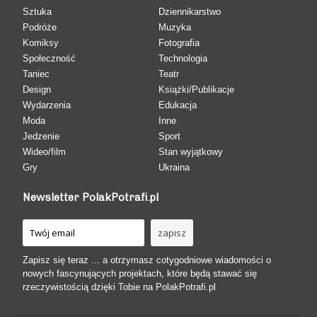
Sztuka
Dziennikarstwo
Podróże
Muzyka
Komiksy
Fotografia
Społeczność
Technologia
Taniec
Teatr
Design
Książki/Publikacje
Wydarzenia
Edukacja
Moda
Inne
Jedzenie
Sport
Wideo/film
Stan wyjątkowy
Gry
Ukraina
Newsletter PolakPotrafi.pl
Zapisz się teraz ... a otrzymasz cotygodniowe wiadomości o
nowych fascynujących projektach, które będą stawać się
rzeczywistością dzięki Tobie na PolakPotrafi.pl