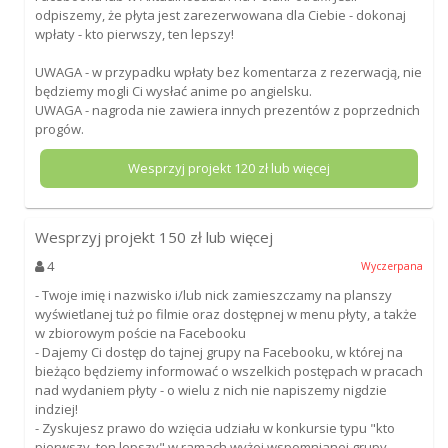
odpiszemy, że płyta jest zarezerwowana dla Ciebie - dokonaj
wpłaty - kto pierwszy, ten lepszy!
UWAGA - w przypadku wpłaty bez komentarza z rezerwacją, nie
będziemy mogli Ci wysłać anime po angielsku.
UWAGA - nagroda nie zawiera innych prezentów z poprzednich
progów.
Wesprzyj projekt
120
zł lub więcej
Wesprzyj projekt
150
zł lub więcej
4
Wyczerpana
- Twoje imię i nazwisko i/lub nick zamieszczamy na planszy
wyświetlanej tuż po filmie oraz dostępnej w menu płyty, a także
w zbiorowym poście na Facebooku
- Dajemy Ci dostęp do tajnej grupy na Facebooku, w której na
bieżąco będziemy informować o wszelkich postępach w pracach
nad wydaniem płyty - o wielu z nich nie napiszemy nigdzie
indziej!
- Zyskujesz prawo do wzięcia udziału w konkursie typu "kto
pierwszy, ten lepszy" w ramach wyżej wspomnianej grupy.