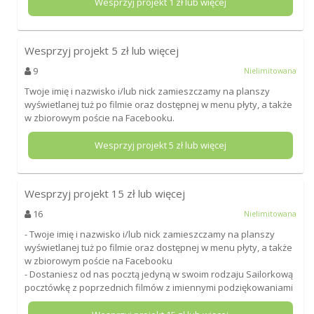
Wesprzyj projekt
1
zł lub więcej
Wesprzyj projekt
5
zł lub więcej
9
Nielimitowana
Twoje imię i nazwisko i/lub nick zamieszczamy na planszy
wyświetlanej tuż po filmie oraz dostępnej w menu płyty, a także
w zbiorowym poście na Facebooku.
Wesprzyj projekt
5
zł lub więcej
Wesprzyj projekt
15
zł lub więcej
16
Nielimitowana
- Twoje imię i nazwisko i/lub nick zamieszczamy na planszy
wyświetlanej tuż po filmie oraz dostępnej w menu płyty, a także
w zbiorowym poście na Facebooku
- Dostaniesz od nas pocztą jedyną w swoim rodzaju Sailorkową
pocztówkę z poprzednich filmów z imiennymi podziękowaniami