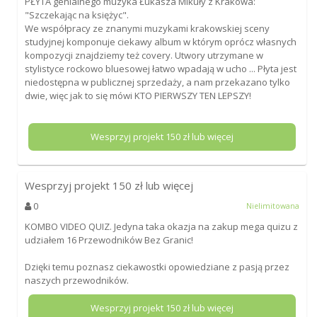
PŁYTA genialnego muzyka Łukasza Mikuły z Krakowa:
"Szczekając na księżyc".
We współpracy ze znanymi muzykami krakowskiej sceny
studyjnej komponuje ciekawy album w którym oprócz własnych
kompozycji znajdziemy też covery. Utwory utrzymane w
stylistyce rockowo bluesowej łatwo wpadają w ucho ... Płyta jest
niedostępna w publicznej sprzedaży, a nam przekazano tylko
dwie, więc jak to się mówi KTO PIERWSZY TEN LEPSZY!
Wesprzyj projekt
150
zł lub więcej
Wesprzyj projekt
150
zł lub więcej
0
Nielimitowana
KOMBO VIDEO QUIZ. Jedyna taka okazja na zakup mega quizu z
udziałem 16 Przewodników Bez Granic!
Dzięki temu poznasz ciekawostki opowiedziane z pasją przez
naszych przewodników.
Wesprzyj projekt
150
zł lub więcej