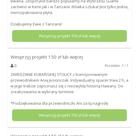
Bwana. Zespół jest bardzo popularny na Wybrzeżu Suahili
zarówno w Kenii jak i w Tanzanii. Nówka sztuka! Jest tylko jedna,
nierozpakowana płyta.
Dziękujemy Ewie z Tanzanii!
Wesprzyj projekt
150
zł lub więcej
Wesprzyj projekt
150
zł lub więcej
0
Pozostało: 1 / 1
ZWIEDZANIE KUBAŃSKIEJ STOLICY z licencjonowanym
przewodnikiem Anią Jesionczak. Indywidualny spacer trwa 2 h, a
w jego trakcie zapoznasz się z niezwykłą historią Hawany. Do
zrealizowania w wybrany terminie.
*Podziękowania dla przewodniczki Ani za tą nagrodę
Wesprzyj projekt
150
zł lub więcej
Wesprzyj projekt
150
zł lub więcej