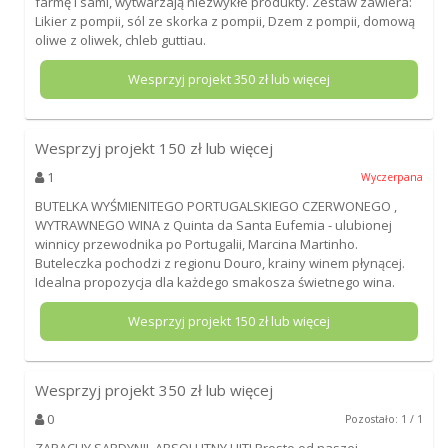
farmę i sami, wytwarzają niezwykłe produkty. Zestaw zawiera:
Likier z pompii, sól ze skorka z pompii, Dzem z pompii, domową
oliwe z oliwek, chleb guttiau.
Wesprzyj projekt
350
zł lub więcej
Wesprzyj projekt
150
zł lub więcej
1
Wyczerpana
BUTELKA WYŚMIENITEGO PORTUGALSKIEGO CZERWONEGO ,
WYTRAWNEGO WINA z Quinta da Santa Eufemia - ulubionej
winnicy przewodnika po Portugalii, Marcina Martinho.
Buteleczka pochodzi z regionu Douro, krainy winem płynącej.
Idealna propozycja dla każdego smakosza świetnego wina.
Wesprzyj projekt
150
zł lub więcej
Wesprzyj projekt
350
zł lub więcej
0
Pozostało: 1 / 1
ZAPACHY SARDYNII. ABSOLUTNY HIT! Prosto od naszej