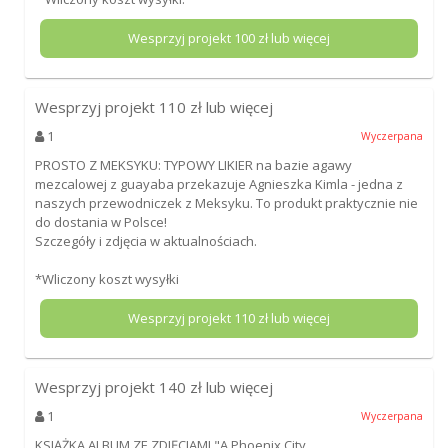
Wesprzyj projekt
100
zł lub więcej
Wesprzyj projekt
110
zł lub więcej
1
Wyczerpana
PROSTO Z MEKSYKU: TYPOWY LIKIER na bazie agawy
mezcalowej z guayaba przekazuje Agnieszka Kimla - jedna z
naszych przewodniczek z Meksyku. To produkt praktycznie nie
do dostania w Polsce!
Szczegóły i zdjęcia w aktualnościach.
*Wliczony koszt wysyłki
Wesprzyj projekt
110
zł lub więcej
Wesprzyj projekt
140
zł lub więcej
1
Wyczerpana
KSIĄŻKA ALBUM ZE ZDJĘCIAMI "A Phoenix City