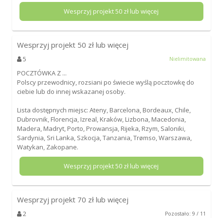
Wesprzyj projekt
50
zł lub więcej
Wesprzyj projekt
50
zł lub więcej
5
Nielimitowana
POCZTÓWKA Z ...
Polscy przewodnicy, rozsiani po świecie wyślą pocztowkę do
ciebie lub do innej wskazanej osoby.
Lista dostępnych miejsc: Ateny, Barcelona, Bordeaux, Chile,
Dubrovnik, Florencja, Izreal, Kraków, Lizbona, Macedonia,
Madera, Madryt, Porto, Prowansja, Rijeka, Rzym, Saloniki,
Sardynia, Sri Lanka, Szkocja, Tanzania, Trømso, Warszawa,
Watykan, Zakopane.
Wesprzyj projekt
50
zł lub więcej
Wesprzyj projekt
70
zł lub więcej
2
Pozostało: 9 / 11