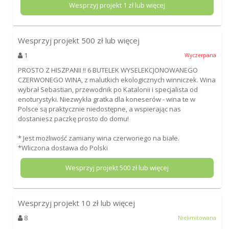
Wesprzyj projekt
1
zł lub więcej
Wesprzyj projekt
500
zł lub więcej
1
Wyczerpana
PROSTO Z HISZPANII !! 6 BUTELEK WYSELEKCJONOWANEGO
CZERWONEGO WINA, z malutkich ekologicznych winniczek. Wina
wybrał Sebastian, przewodnik po Katalonii i specjalista od
enoturystyki. Niezwykła gratka dla koneserów - wina te w
Polsce są praktycznie niedostępne, a wspierając nas
dostaniesz paczkę prosto do domu!
* Jest możliwość zamiany wina czerwonego na białe.
*Wliczona dostawa do Polski
Wesprzyj projekt
500
zł lub więcej
Wesprzyj projekt
10
zł lub więcej
8
Nielimitowana