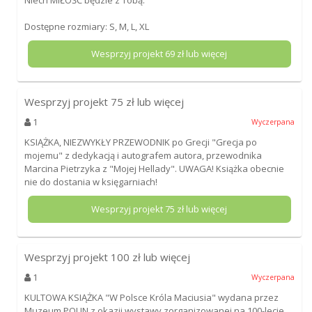
Dostępne rozmiary: S, M, L, XL
Wesprzyj projekt
69
zł lub więcej
Wesprzyj projekt
75
zł lub więcej
1
Wyczerpana
KSIĄŻKA, NIEZWYKŁY PRZEWODNIK po Grecji "Grecja po
mojemu" z dedykacją i autografem autora, przewodnika
Marcina Pietrzyka z "Mojej Hellady". UWAGA! Książka obecnie
nie do dostania w księgarniach!
Wesprzyj projekt
75
zł lub więcej
Wesprzyj projekt
100
zł lub więcej
1
Wyczerpana
KULTOWA KSIĄŻKA "W Polsce Króla Maciusia" wydana przez
Muzeum POLIN z okazji wystawy zorganizowanej na 100-lecie