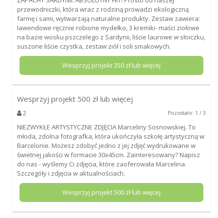
przewodniczki, która wraz z rodziną prowadzi ekologiczną
farmę i sami, wytwarzają naturalne produkty. Zestaw zawiera:
lawendowe ręcznie robione mydełko, 3 kremiki- maści ziołowe
na bazie wosku pszczelego z Sardynii, liście laurowe w słoiczku,
suszone liście czystka, zestaw ziół i soli smakowych.
Wesprzyj projekt
350
zł lub więcej
Wesprzyj projekt
500
zł lub więcej
2
Pozostało: 1 / 3
NIEZWYKŁE ARTYSTYCZNE ZDJĘCIA Marceliny Sosnowskiej. To
młoda, zdolna fotografka, która ukończyła szkołę artystyczną w
Barcelonie. Możesz zdobyć jedno z jej zdjęć wydrukowane w
świetnej jakości w formacie 30x45cm. Zainteresowany? Napisz
do nas - wyślemy Ci zdjęcia, które zaoferowała Marcelina.
Szczegóły i zdjęcia w aktualnościach.
Wesprzyj projekt
500
zł lub więcej