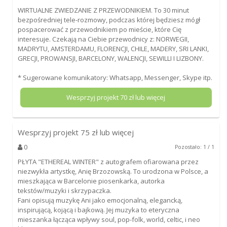
WIRTUALNE ZWIEDZANIE Z PRZEWODNIKIEM. To 30 minut
bezpośredniej tele-rozmowy, podczas której będziesz mógł
pospacerować z przewodnikiem po mieście, które Cię
interesuje. Czekają na Ciebie przewodnicy z: NORWEGII,
MADRYTU, AMSTERDAMU, FLORENCJI, CHILE, MADERY, SRI LANKI,
GRECJI, PROWANSJI, BARCELONY, WALENCJI, SEWILLI I LIZBONY.
* Sugerowane komunikatory: Whatsapp, Messenger, Skype itp.
Wesprzyj projekt
70
zł lub więcej
Wesprzyj projekt
75
zł lub więcej
0
Pozostało: 1 / 1
PŁYTA "ETHEREAL WINTER" z autografem ofiarowana przez
niezwykła artystkę, Anię Brzozowską. To urodzona w Polsce, a
mieszkająca w Barcelonie piosenkarka, autorka
tekstów/muzyki i skrzypaczka.
Fani opisują muzykę Ani jako emocjonalną, elegancką,
inspirującą, kojącą i bajkową. Jej muzyka to eteryczna
mieszanka łącząca wpływy soul, pop-folk, world, celtic, i neo