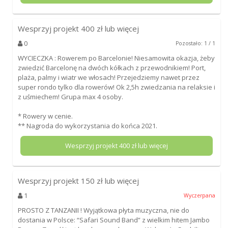
Wesprzyj projekt
400
zł lub więcej
0
Pozostało: 1 / 1
WYCIECZKA : Rowerem po Barcelonie! Niesamowita okazja, żeby
zwiedzić Barcelonę na dwóch kółkach z przewodnikiem! Port,
plaża, palmy i wiatr we włosach! Przejedziemy nawet przez
super rondo tylko dla rowerów! Ok 2,5h zwiedzania na relaksie i
z uśmiechem! Grupa max 4 osoby.
* Rowery w cenie.
** Nagroda do wykorzystania do końca 2021.
Wesprzyj projekt
400
zł lub więcej
Wesprzyj projekt
150
zł lub więcej
1
Wyczerpana
PROSTO Z TANZANII ! Wyjątkowa płyta muzyczna, nie do
dostania w Polsce: “Safari Sound Band” z wielkim hitem Jambo