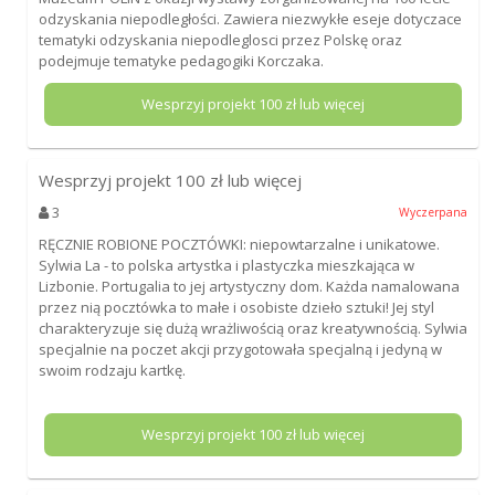
odzyskania niepodległości. Zawiera niezwykłe eseje dotyczace
tematyki odzyskania niepodleglosci przez Polskę oraz
podejmuje tematyke pedagogiki Korczaka.
Wesprzyj projekt
100
zł lub więcej
Wesprzyj projekt
100
zł lub więcej
3
Wyczerpana
RĘCZNIE ROBIONE POCZTÓWKI: niepowtarzalne i unikatowe.
Sylwia La - to polska artystka i plastyczka mieszkająca w
Lizbonie. Portugalia to jej artystyczny dom. Każda namalowana
przez nią pocztówka to małe i osobiste dzieło sztuki! Jej styl
charakteryzuje się dużą wrażliwością oraz kreatywnością. Sylwia
specjalnie na poczet akcji przygotowała specjalną i jedyną w
swoim rodzaju kartkę.
Wesprzyj projekt
100
zł lub więcej