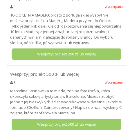
1
Wyczerpana
10-CIO LETNIA MADERA prosto z portugalskiej wyspy! Nie
możesz przylecieć na Maderę, Madera przyleci do Ciebie.
Tylko jeden klik dzieli Cię od rozkoszowania się niepowtarzalną
10 letnią Maderą z jednej z najbardziej rozpoznawalnej i
uznanych winiarni należącej do rodziny Blandy. Do wyboru
słodka, półsłodka, półwytrawna lub wytrawna.
Wesprzyj projekt
200
zł lub więcej
Wesprzyj projekt
500
zł lub więcej
3
Wyczerpana
Marcelina Sosnowska to młoda, zdolna fotografka, która
ukończyła szkołę artystyczną w Barcelonie. Możesz zdobyć
jedno z jej niezwykłych zdjęć wydrukowane w świetnej jakości w
formacie 30x45cm. Zainteresowany? Napisz do nas - wyślemy Ci
zdjęcia, które zaoferowała Marcelina.
Wesprzyj projekt
500
zł lub więcej