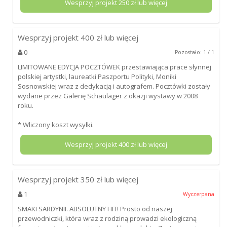
Wesprzyj projekt
250
zł lub więcej
Wesprzyj projekt
400
zł lub więcej
0
Pozostało: 1 / 1
LIMITOWANE EDYCJA POCZTÓWEK przestawiająca prace słynnej
polskiej artystki, laureatki Paszportu Polityki, Moniki
Sosnowskiej wraz z dedykacją i autografem. Pocztówki zostały
wydane przez Galerię Schaulager z okazji wystawy w 2008
roku.
* Wliczony koszt wysyłki.
Wesprzyj projekt
400
zł lub więcej
Wesprzyj projekt
350
zł lub więcej
1
Wyczerpana
SMAKI SARDYNII. ABSOLUTNY HIT! Prosto od naszej
przewodniczki, która wraz z rodziną prowadzi ekologiczną