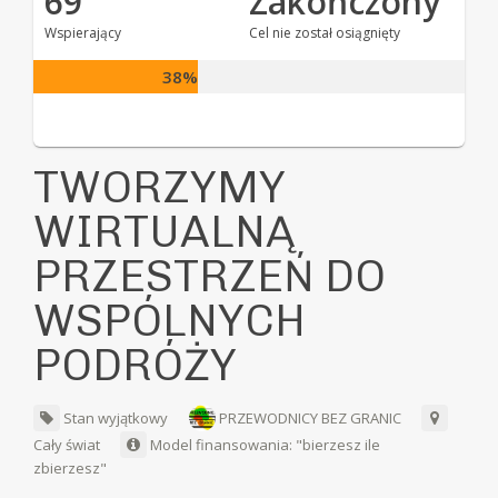
69
Zakończony
Wspierający
Cel nie został osiągnięty
38%
TWORZYMY
WIRTUALNĄ
PRZESTRZEŃ DO
WSPÓLNYCH
PODRÓŻY
Stan wyjątkowy
PRZEWODNICY BEZ GRANIC
Cały świat
Model finansowania: "bierzesz ile
zbierzesz"