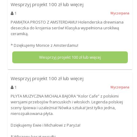
Wesprzyj projekt
100
zł lub więcej
1
Wyczerpana
PAMIĄTKA PROSTO Z AMSTERDAMU! Holenderska drewniana
deseczka do krojenia serów! Klasyka wypełniona urokliwą
ceramiką.
* Dziękujemy Monice z Amsterdamu!
Wesprzyj projekt
100
zł lub więcej
Wesprzyj projekt
100
zł lub więcej
1
Wyczerpana
PŁYTA MUZYCZNA MICHAŁA BAJORA “Kolor Cafe” z polskimi
wersjami przebojów francuskich i włoskich. Legenda polskiej
sceny śpiewa i uzależnia! Nówka sztuka! Jest tylko jedna,
nierozpakowana płyta.
Dziękujemy Ewie i Michałowi z Paryża!
* Wliczony koszt wysyłki.