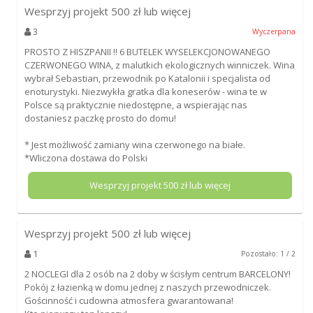
Wesprzyj projekt
500
zł lub więcej
3
Wyczerpana
PROSTO Z HISZPANII !! 6 BUTELEK WYSELEKCJONOWANEGO
CZERWONEGO WINA, z malutkich ekologicznych winniczek. Wina
wybrał Sebastian, przewodnik po Katalonii i specjalista od
enoturystyki. Niezwykła gratka dla koneserów - wina te w
Polsce są praktycznie niedostępne, a wspierając nas
dostaniesz paczkę prosto do domu!
* Jest możliwość zamiany wina czerwonego na białe.
*Wliczona dostawa do Polski
Wesprzyj projekt
500
zł lub więcej
Wesprzyj projekt
500
zł lub więcej
1
Pozostało: 1 / 2
2 NOCLEGI dla 2 osób na 2 doby w ścisłym centrum BARCELONY!
Pokój z łazienką w domu jednej z naszych przewodniczek.
Gościnność i cudowna atmosfera gwarantowana!