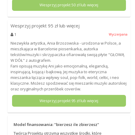
Wesprzyj projekt
50
zł lub więcej
Wesprzyj projekt
95
zł lub więcej
1
Wyczerpana
Niezwykła artystka, Ania Brzozowska - urodzona w Polsce, a
mieszkająca w Barcelonie piosenkarka, autorka
tekstów/muzyki i skrzypaczka ofiarowałą swoją płyte "GŁOWĄ
W DÓŁ" z autografem.
Fani opisują muzykę Ani jako emocjonalną, elegancką,
inspirującą, kojącą i bajkową. Jej muzyka to eteryczna
mieszanka łącząca wpływy soul, pop-folk, world, celtic, i neo
klasyczne. Możesz spodziewać się mieszanki muzyki autorskiej
oraz oryginalnych przeróbek coverów.
Wesprzyj projekt
95
zł lub więcej
Model finansowania: "bierzesz ile zbierzesz"
Twórca Projektu otrzyma wszystkie środki, które