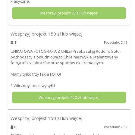
klasyczne.
Wesprzyj projekt
75
zł lub więcej
Wesprzyj projekt
150
zł lub więcej
1
Pozostało: 2 / 3
UNIKATOWA FOTOGRAFIA Z CHILE! Przekazał ją Rodolfo Soto,
pochodzący z południowego Chile niezwykle utalentowany
fotograf krajobrazów oraz sportów ekstremalnych.
Mamy tylko trzy takie FOTO!
* Wliczony koszt wysyłki
Wesprzyj projekt
150
zł lub więcej
Wesprzyj projekt
150
zł lub więcej
0
Pozostało: 2 / 2