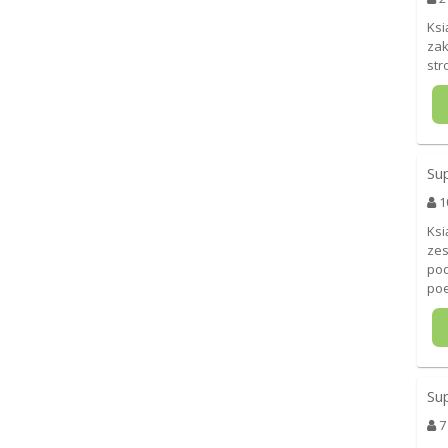
Ksi
zak
str
Su
1
Ksi
zes
pod
poe
Su
7