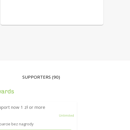
SUPPORTERS
(90)
wards
pport now
1
zł or more
Unlimited
arcie bez nagrody