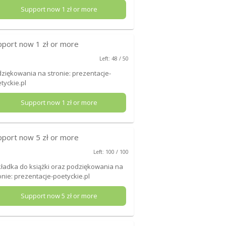
Support now
1
zł or more
pport now
1
zł or more
Left: 48 / 50
ziękowania na stronie: prezentacje-
tyckie.pl
Support now
1
zł or more
pport now
5
zł or more
Left: 100 / 100
ładka do książki oraz podziękowania na
onie: prezentacje-poetyckie.pl
Support now
5
zł or more