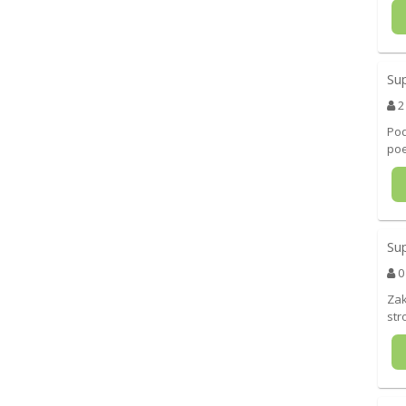
Su
2
Pod
poe
Su
0
Zak
str