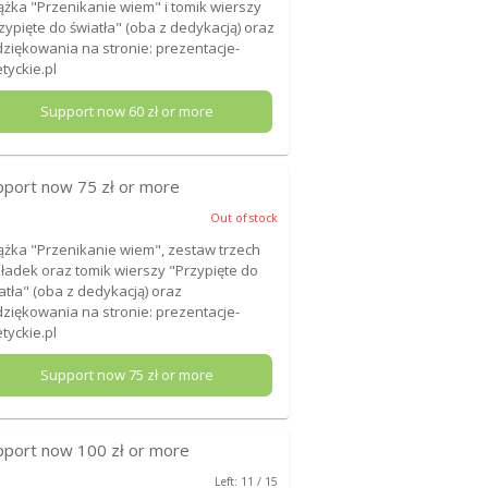
ążka "Przenikanie wiem" i tomik wierszy
zypięte do światła" (oba z dedykacją) oraz
ziękowania na stronie: prezentacje-
tyckie.pl
Support now
60
zł or more
pport now
75
zł or more
Out of stock
ążka "Przenikanie wiem", zestaw trzech
ładek oraz tomik wierszy "Przypięte do
atła" (oba z dedykacją) oraz
ziękowania na stronie: prezentacje-
tyckie.pl
Support now
75
zł or more
pport now
100
zł or more
Left: 11 / 15