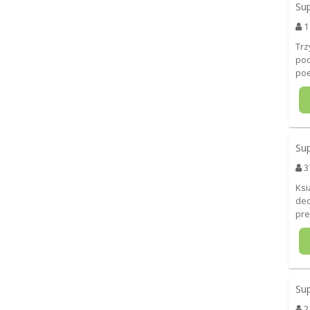
Su
1
Trz
pod
poe
Su
3
Ksi
ded
pre
Su
2