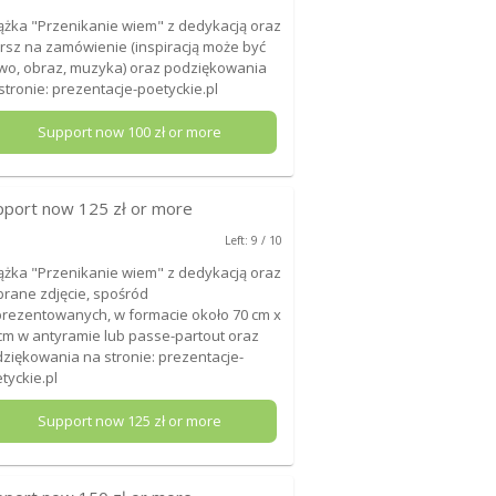
ążka "Przenikanie wiem" z dedykacją oraz
rsz na zamówienie (inspiracją może być
wo, obraz, muzyka) oraz podziękowania
stronie: prezentacje-poetyckie.pl
Support now
100
zł or more
pport now
125
zł or more
Left: 9 / 10
ążka "Przenikanie wiem" z dedykacją oraz
rane zdjęcie, spośród
rezentowanych, w formacie około 70 cm x
cm w antyramie lub passe-partout oraz
ziękowania na stronie: prezentacje-
tyckie.pl
Support now
125
zł or more