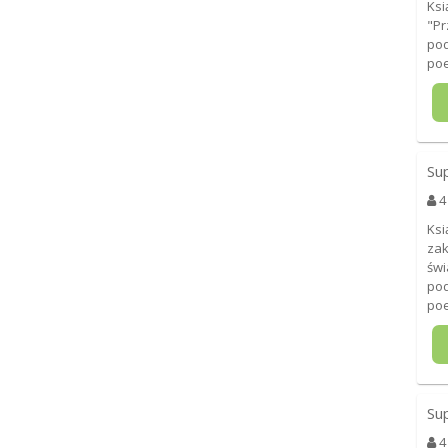
Ksi
"Pr
pod
poe
Su
4
Ksi
zak
świ
pod
poe
Su
4