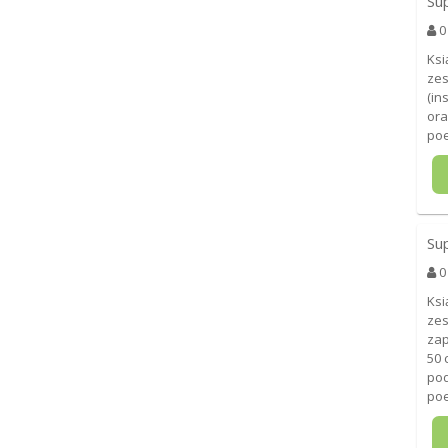
Su
0
Ksi
zes
(in
ora
poe
Su
0
Ksi
zes
zap
50 
pod
poe