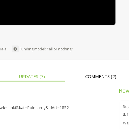
Biała
Funding model: "all or nothing"
UPDATES
(7)
COMMENTS
(2)
Re
Su
s&sek=Linki&kat=Polecamy&idArt=1852
1
Wsp