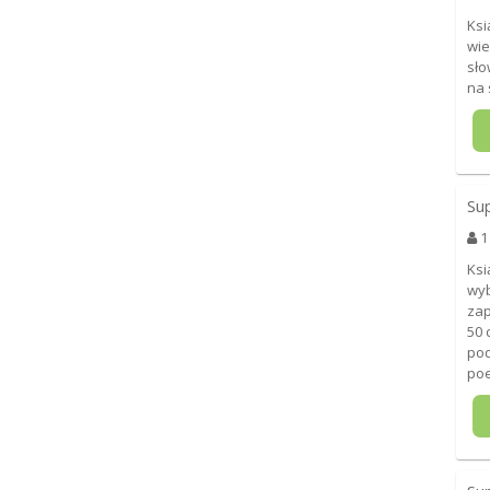
Ksi
wie
sło
na 
Su
1
Ksi
wyb
zap
50 
pod
poe