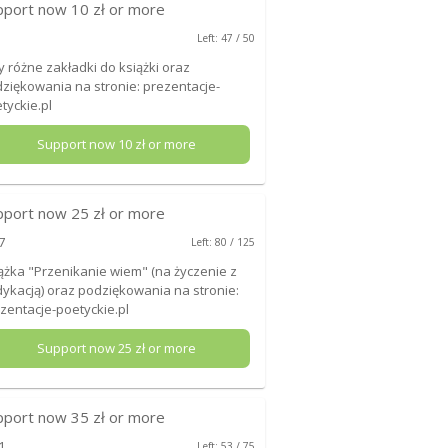
pport now
10
zł or more
Left: 47 / 50
y różne zakładki do książki oraz
ziękowania na stronie: prezentacje-
tyckie.pl
Support now
10
zł or more
pport now
25
zł or more
7
Left: 80 / 125
ążka "Przenikanie wiem" (na życzenie z
ykacją) oraz podziękowania na stronie:
zentacje-poetyckie.pl
Support now
25
zł or more
pport now
35
zł or more
1
Left: 53 / 75