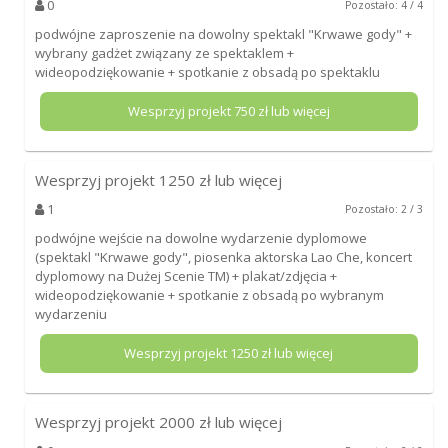
0
Pozostało: 4 / 4
podwójne zaproszenie na dowolny spektakl "Krwawe gody" +
wybrany gadżet związany ze spektaklem +
wideopodziękowanie + spotkanie z obsadą po spektaklu
Wesprzyj projekt
750
zł lub więcej
Wesprzyj projekt
1250
zł lub więcej
1
Pozostało: 2 / 3
podwójne wejście na dowolne wydarzenie dyplomowe
(spektakl "Krwawe gody", piosenka aktorska Lao Che, koncert
dyplomowy na Dużej Scenie TM) + plakat/zdjęcia +
wideopodziękowanie + spotkanie z obsadą po wybranym
wydarzeniu
Wesprzyj projekt
1250
zł lub więcej
Wesprzyj projekt
2000
zł lub więcej