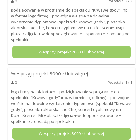
0
Pozostało: 2 / 2
podziękowanie w programie do spektaklu "Krwawe gody" (np.
w formie logo firmy) + podwójne wejście na dowolne
wydarzenie dyplomowe (spektakl "Krwawe gody", piosenka
aktorska Lao Che, koncert dyplomowy na Dużej Scenie TM) +
plakat/zdjęcia + wideopodziękowanie + spotkanie z obsadą po
spektaklu
Wesprzyj projekt
2000
zł lub więcej
Wesprzyj projekt
3000
zł lub więcej
0
Pozostało: 1 / 1
logo firmy na plakatach + podziękowanie w programie do
spektaklu "Krwawe gody" (np. w formie logo firmy) + podwójne
wejście na dowolne wydarzenie dyplomowe (spektakl "Krwawe
gody", piosenka aktorska Lao Che, koncert dyplomowy na
Dużej Scenie TM) + plakat/zdjęcia + wideopodziękowanie +
spotkanie z obsadą po spektaklu
Wesprzyj projekt
3000
zł lub więcej