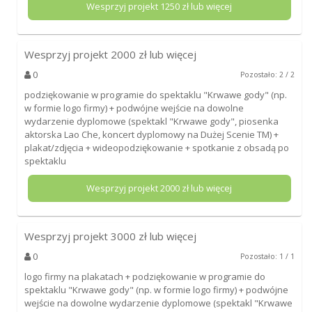
Wesprzyj projekt
1250
zł lub więcej
Wesprzyj projekt
2000
zł lub więcej
0
Pozostało: 2 / 2
podziękowanie w programie do spektaklu "Krwawe gody" (np.
w formie logo firmy) + podwójne wejście na dowolne
wydarzenie dyplomowe (spektakl "Krwawe gody", piosenka
aktorska Lao Che, koncert dyplomowy na Dużej Scenie TM) +
plakat/zdjęcia + wideopodziękowanie + spotkanie z obsadą po
spektaklu
Wesprzyj projekt
2000
zł lub więcej
Wesprzyj projekt
3000
zł lub więcej
0
Pozostało: 1 / 1
logo firmy na plakatach + podziękowanie w programie do
spektaklu "Krwawe gody" (np. w formie logo firmy) + podwójne
wejście na dowolne wydarzenie dyplomowe (spektakl "Krwawe