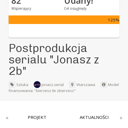
82
Udany!
Wspierający
Cel osiągnięty
125%
Postprodukcja
serialu "Jonasz z
2b"
Sztuka
jonasz.serial
Warszawa
Model
finansowania: "bierzesz ile zbierzesz"
PROJEKT
AKTUALNOŚCI
<
>