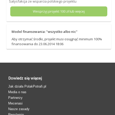
Satysfakcja ze wsparcia polskiego projektu
Wesprzyj projekt
100
zł lub więcej
Model finansowania: "wszystko albo nic"
Aby otrzymać środki, projekt musi osiągnąć minimum 100%
finansowania do 23.06.2014 18:06
Dowiedz się więcej
Jak działa PolakPotrafi.pl
Media o nas
Partnerzy
Mecenasi
Nasze zasady
Regulamin