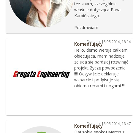
też znam, szczególnie
właśnie dotyczącą Pana
Karpińskiego.
Pozdrawiam
Dodano: 15.05.2014, 18:14
Komentujący
Hello, demo wersja całkiem
obiecująca, mam nadzieje
ze uda się bardziej rozwinąć
projekt. Życzę powodzenia
!!!! Oczywiście deklaruje
wsparcie i podpisuje się
obiema ręcami i nogami !!!!
Dodano: 15.05.2014, 13:47
Komentujący
Daj sobie spokoj Marcin z