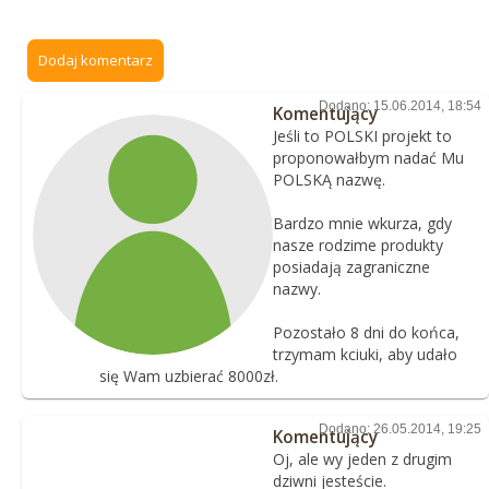
Dodaj komentarz
Dodano: 15.06.2014, 18:54
Komentujący
Jeśli to POLSKI projekt to
proponowałbym nadać Mu
POLSKĄ nazwę.
Bardzo mnie wkurza, gdy
nasze rodzime produkty
posiadają zagraniczne
nazwy.
Pozostało 8 dni do końca,
trzymam kciuki, aby udało
się Wam uzbierać 8000zł.
Dodano: 26.05.2014, 19:25
Komentujący
Oj, ale wy jeden z drugim
dziwni jesteście.