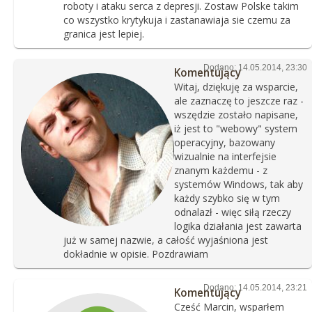
roboty i ataku serca z depresji. Zostaw Polske takim
co wszystko krytykuja i zastanawiaja sie czemu za
granica jest lepiej.
Dodano: 14.05.2014, 23:30
Komentujący
Witaj, dziękuję za wsparcie,
ale zaznaczę to jeszcze raz -
wszędzie zostało napisane,
iż jest to "webowy" system
operacyjny, bazowany
wizualnie na interfejsie
znanym każdemu - z
systemów Windows, tak aby
każdy szybko się w tym
odnalazł - więc siłą rzeczy
logika działania jest zawarta
już w samej nazwie, a całość wyjaśniona jest
dokładnie w opisie. Pozdrawiam
Dodano: 14.05.2014, 23:21
Komentujący
Cześć Marcin, wsparłem