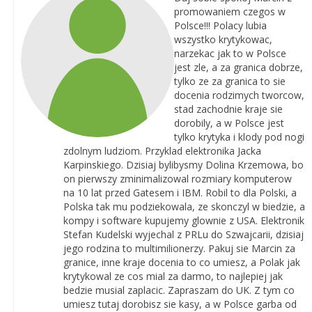
promowaniem czegos w
Polsce!!! Polacy lubia
wszystko krytykowac,
narzekac jak to w Polsce
jest zle, a za granica dobrze,
tylko ze za granica to sie
docenia rodzimych tworcow,
stad zachodnie kraje sie
dorobily, a w Polsce jest
tylko krytyka i klody pod nogi
zdolnym ludziom. Przyklad elektronika Jacka
Karpinskiego. Dzisiaj bylibysmy Dolina Krzemowa, bo
on pierwszy zminimalizowal rozmiary komputerow
na 10 lat przed Gatesem i IBM. Robil to dla Polski, a
Polska tak mu podziekowala, ze skonczyl w biedzie, a
kompy i software kupujemy glownie z USA. Elektronik
Stefan Kudelski wyjechal z PRLu do Szwajcarii, dzisiaj
jego rodzina to multimilionerzy. Pakuj sie Marcin za
granice, inne kraje docenia to co umiesz, a Polak jak
krytykowal ze cos mial za darmo, to najlepiej jak
bedzie musial zaplacic. Zapraszam do UK. Z tym co
umiesz tutaj dorobisz sie kasy, a w Polsce garba od