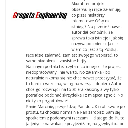
Akurat ten projekt
obserwuję i ręce załamuję,
co piszą niektórzy.
Internetowe OS-y nie
istnieją? No przecież nawet
autor dał odnośnik, że
sprawa taka istnieje i jak się
nazywa po imieniu. Ja nie
wiem co jest z tą Polską,
ręce idzie załamać, zamiast swojego wspierać, to
samo biadolenie i zawistne hejty.
Na innym portalu też czytam co innego - że projekt
niedopracowany i nie warto. No załamka - bo
naturalnie nikomu się nie chce nawet przeczytać, że
to bardzo wczesna, wstępna wersja i dopiero Autor
chce go rozwinąć i na to zbiera kasiorę, a wy tylko
potraficie podcinać skrzydełka i z miejsca zgnoić. No
nic tylko pogratulować.
Panie Marcinie, przyjeżdzaj Pan do UK i rób swoje po
prostu, tu chociaż normalnie Pan zarobisz. Sam się
spotkałem z podobnymi rzeczami ... dlatego do PL to
ja jedynie na wakacje przyjeżdżam, na grzyby itp... bo