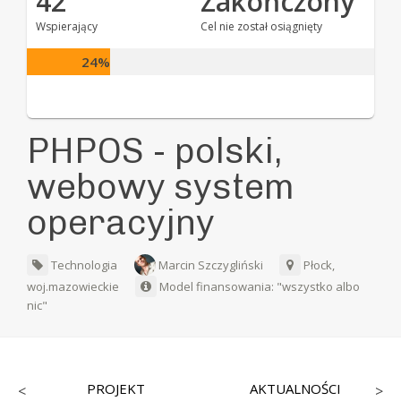
42
Zakończony
Wspierający
Cel nie został osiągnięty
24%
PHPOS - polski,
webowy system
operacyjny
Technologia
Marcin Szczygliński
Płock,
woj.mazowieckie
Model finansowania: "wszystko albo
nic"
PROJEKT
AKTUALNOŚCI
<
>