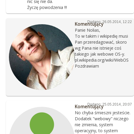
nic się nie da.
Życzę powodzenia !!!
Dodano: 26.05.2014, 12:22
Komentujący
Panie Nolias,
To w takim i wikipedię musi
Pan przeredagować, skoro
wg Pana nie istnieje coś
takiego jak webowe OS-y.
pl.wikipedia.org/wiki/WebOS
Pozdrawiam
Dodano: 25.05.2014, 20:07
Komentujący
No chyba śmieszni jesteście.
Dodatek "webowy" niczego
nie zmienia, system
operacyjny, to system