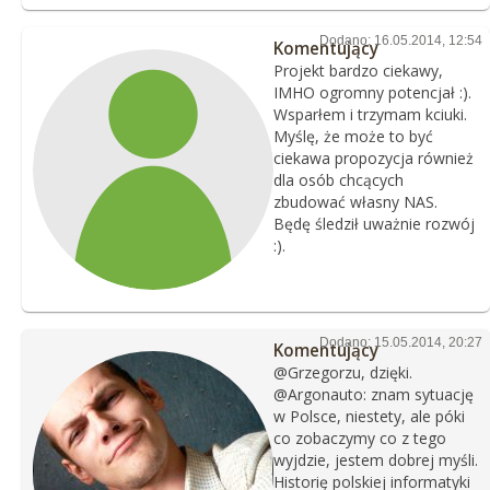
Dodano: 16.05.2014, 12:54
Komentujący
Projekt bardzo ciekawy,
IMHO ogromny potencjał :).
Wsparłem i trzymam kciuki.
Myślę, że może to być
ciekawa propozycja również
dla osób chcących
zbudować własny NAS.
Będę śledził uważnie rozwój
:).
Dodano: 15.05.2014, 20:27
Komentujący
@Grzegorzu, dzięki.
@Argonauto: znam sytuację
w Polsce, niestety, ale póki
co zobaczymy co z tego
wyjdzie, jestem dobrej myśli.
Historię polskiej informatyki