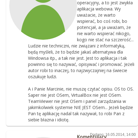
operacyjny, a to jest zwykła
aplikacja webowa. Wy
uważacie, że warto
wspierać, bo coś robi, bo
potencjał, a ja uważam, że
nie warto wspierać nikogo,
kogo nie stać na szczerość...
Ludzie nie techniczni, nie związani z informatyką,
będą myśleli, że to będzie jakaś alternatywa dla
Windowsa itp., a tak nie jest. Jest to aplikacja i tak
powinno się to nazywać, opisywać i promować. Jeżeli
autor robi to inaczej, to najzwyczajniej na świecie
oszukuje ludzi.
A i Panie Marcinie, nie muszę czytać opisu. OS to OS.
Saper nie jest OSem, VirtualBox nie jest OSem.
TeamViewer nie jest OSem i panel zarządzania w
jakimkolwiek systemie NIE JEST OSem... Jeżeli będzie
Pan tę aplikację nadal tak nazywał, to robi Pan z
siebie błazna i idiotę.
Dodano: 16.05.2014, 14:00
Komentujący