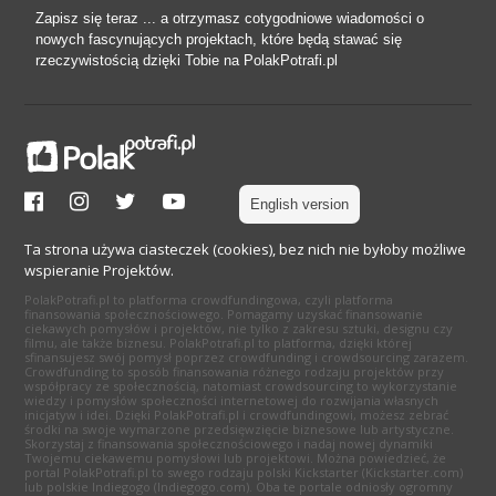
Zapisz się teraz ... a otrzymasz cotygodniowe wiadomości o
nowych fascynujących projektach, które będą stawać się
rzeczywistością dzięki Tobie na PolakPotrafi.pl
English version
Ta strona używa ciasteczek (cookies), bez nich nie byłoby możliwe
wspieranie Projektów.
PolakPotrafi.pl to platforma crowdfundingowa, czyli platforma
finansowania społecznościowego. Pomagamy uzyskać finansowanie
ciekawych pomysłów i projektów, nie tylko z zakresu sztuki, designu czy
filmu, ale także biznesu. PolakPotrafi.pl to platforma, dzięki której
sfinansujesz swój pomysł poprzez crowdfunding i crowdsourcing zarazem.
Crowdfunding to sposób finansowania różnego rodzaju projektów przy
współpracy ze społecznością, natomiast crowdsourcing to wykorzystanie
wiedzy i pomysłów społeczności internetowej do rozwijania własnych
inicjatyw i idei. Dzięki PolakPotrafi.pl i crowdfundingowi, możesz zebrać
środki na swoje wymarzone przedsięwzięcie biznesowe lub artystyczne.
Skorzystaj z finansowania społecznościowego i nadaj nowej dynamiki
Twojemu ciekawemu pomysłowi lub projektowi. Można powiedzieć, że
portal PolakPotrafi.pl to swego rodzaju polski Kickstarter (Kickstarter.com)
lub polskie Indiegogo (Indiegogo.com). Oba te portale odniosły ogromny