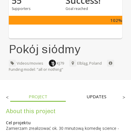
55
Success!
Supporters
Goal reached
102%
Pokój siódmy
Videos/movies
KJ79
Elbląg, Poland
Funding model: "all or nothing"
PROJECT
UPDATES
<
>
About this project
Cel projektu
Zamierzam zrealizować ok. 30 minutową komedię science -