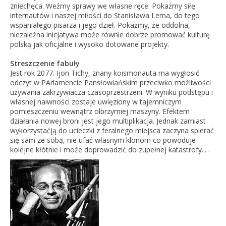
zniechęca. Weźmy sprawy we własne ręce. Pokażmy siłę
internautów i naszej miłości do Stanisława Lema, do tego
wspaniałego pisarza i jego dzieł. Pokażmy, że oddolna,
niezależna inicjatywa może równie dobrze promować kulturę
polską jak oficjalne i wysoko dotowane projekty.
Streszczenie fabuły
Jest rok 2077. Ijon Tichy, znany koismonauta ma wygłosić
odczyt w PArlamencie Pansłowiańskim przeciwko możliwości
używania zakrzywiacza czasoprzestrzeni. W wyniku podstępu i
własnej naiwności zostaje uwięziony w tajemniczym
pomieszczeniu wewnątrz olbrzymiej maszyny. Efektem
działania nowej broni jest jego multiplikacja. Jednak zamiast
wykorzystaćją do ucieczki z feralnego miejsca zaczyna spierać
się sam ze sobą, nie ufać własnym klonom co powoduje
kolejne kłótnie i może doprowadzić do zupełnej katastrofy... .