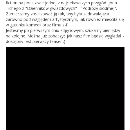
fiction na podstawie jednej z najciekawszych przygód Ijona
Tichego z "Dzienników gwiazdowych" - "Podróży siódmej".
Zamierzamy zrealizować ją tak, aby była zadowalająca
zarówno pod względem artystycznym, jak również mieściła się
w gatunku komedii oraz filmu s-f.
Jesteśmy po pierwszym dniu zdjęciowym, szukamy pieniędzy
na kolejne. Można już zobaczyć jak nasz film będzie wyglądał -
dostępny jest pierwszy teaser :)