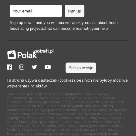
Sign up now... and you will receive weekly emails about fresh
fascinating projects,that can become real with your help
Polska wersja
Ta strona używa ciasteczek (cookies), bez nich nie byłoby możliwe
wspieranie Projektów.
PolakPotrafi.pl to platforma crowdfundingowa, czyli platforma
finansowania społecznościowego. Pomagamy uzyskać finansowanie
ciekawych pomysłów i projektów, nie tylko z zakresu sztuki, designu czy
filmu, ale także biznesu. PolakPotrafi.pl to platforma, dzięki której
sfinansujesz swój pomysł poprzez crowdfunding i crowdsourcing zarazem.
Crowdfunding to sposób finansowania różnego rodzaju projektów przy
współpracy ze społecznością, natomiast crowdsourcing to wykorzystanie
wiedzy i pomysłów społeczności internetowej do rozwijania własnych
inicjatyw i idei. Dzięki PolakPotrafi.pl i crowdfundingowi, możesz zebrać
środki na swoje wymarzone przedsięwzięcie biznesowe lub artystyczne.
Skorzystaj z finansowania społecznościowego i nadaj nowej dynamiki