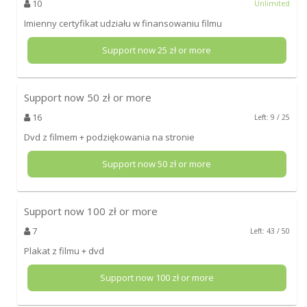
10
Unlimited
Imienny certyfikat udziału w finansowaniu filmu
Support now
25
zł or more
Support now
50
zł or more
16
Left: 9 / 25
Dvd z filmem + podziękowania na stronie
Support now
50
zł or more
Support now
100
zł or more
7
Left: 43 / 50
Plakat z filmu + dvd
Support now
100
zł or more