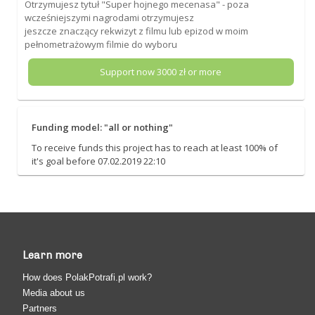
Otrzymujesz tytuł "Super hojnego mecenasa" - poza
wcześniejszymi nagrodami otrzymujesz
jeszcze znaczący rekwizyt z filmu lub epizod w moim
pełnometrażowym filmie do wyboru
Support now
3000
zł or more
Funding model: "all or nothing"
To receive funds this project has to reach at least 100% of
it's goal before 07.02.2019 22:10
Learn more
How does PolakPotrafi.pl work?
Media about us
Partners