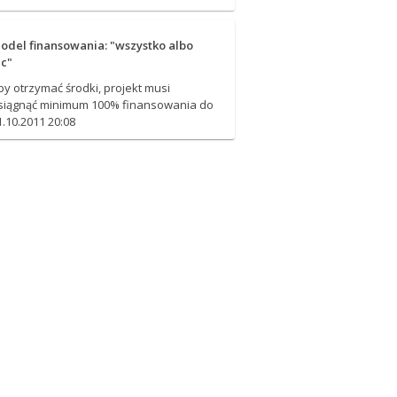
odel finansowania: "wszystko albo
ic"
by otrzymać środki, projekt musi
siągnąć minimum 100% finansowania do
1.10.2011 20:08