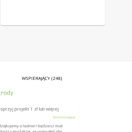
WSPIERAJĄCY
(248)
rody
sprzyj projekt
1
zł lub więcej
Nielimitowana
ziękujemy ci ładnie! I będziesz miał
bistą satysfakcję, ze pomogłeś idei