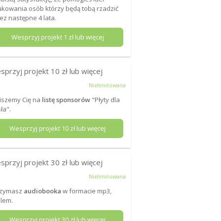
kowania osób którzy będą tobą rzadzić
ez następne 4 lata.
Wesprzyj projekt
1
zł lub więcej
sprzyj projekt
10
zł lub więcej
Nielimitowana
iszemy Cię na
listę sponsorów
"Płyty dla
ła".
Wesprzyj projekt
10
zł lub więcej
sprzyj projekt
30
zł lub więcej
Nielimitowana
rzymasz
audiobooka
w formacie mp3,
lem.
Wesprzyj projekt
30
zł lub więcej