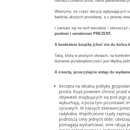
namaszczonemu przez naród parlamentarzyśc
Wierzymy, że część decyzji wpływających na
bardziej ukrytych przesłanej, a z prostej ni
I zamiast się na nich wściekać i złorzeczy
posłowi i senatorowi PREZENT.
A konkretnie książkę (choć nie do końca 
Taką, która w prostych słowach, na konkretn
tłumienie przedsiębiorczości jest błędną po
A zresztą, przeczytajcie wstęp do wydani
Recepta na idealną politykę gospodarc
prosta. Rząd powinien chronić przed 
obywateli znajdujących się pod jego j
wybuchają, a poza tym pozostawić im
życiowych. W naszych interwencjonist
radykalna. Współczesne rządy zajmuj
podnoszą ceny jednych dóbr, obniżają
pomagają wystartować, inne ratują pr