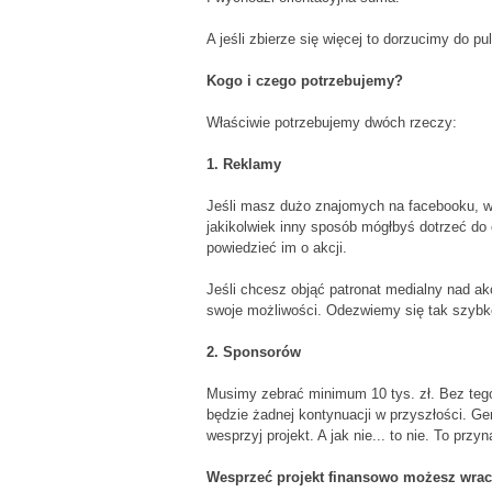
A jeśli zbierze się więcej to dorzucimy do p
Kogo i czego potrzebujemy?
Właściwie potrzebujemy dwóch rzeczy:
1. Reklamy
Jeśli masz dużo znajomych na facebooku, wł
jakikolwiek inny sposób mógłbyś dotrzeć do 
powiedzieć im o akcji.
Jeśli chcesz objąć patronat medialny nad ak
swoje możliwości. Odezwiemy się tak szybko,
2. Sponsorów
Musimy zebrać minimum 10 tys. zł. Bez tego
będzie żadnej kontynuacji w przyszłości. Gen
wesprzyj projekt. A jak nie... to nie. To przy
Wesprzeć projekt finansowo możesz wracaj