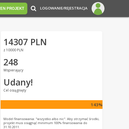
LOGOWANIE/REJESTRACJA
TEN PROJEKT
14307 PLN
z 10000 PLN
248
Wspierający
Udany!
Cel osiągnięty
143%
Model finansowania: "wszystko albo nic". Aby otrzymać środki,
projekt musi osiągnąć minimum 100% finansowania do
31.10.2011.