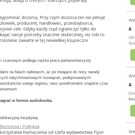
ują, dbają o chorych i starszych, popierają
zypominać dozorcę. Przy czym dozorca ten nie pilnuje
We
człowiek, producent, handlowiec, przedsiębiorca,
kojowe cele. Gdyby każdy rząd ograniczyć tylko do
pokajać swoje potrzeby znacznie skuteczniej, niż robi to
Otr
rzesłanie zawarte w tej niewielkiej książeczce
for
m czasowym podlega ciężka praca parlamentarzysty.
ami na falach radiowych, aż po trwające do nocy narady
We
ących natychmiastowych rozwiązań, podejmowanych
ieszkańców swego regionu, nasz poseł/senator znajdzie czas
 nonsensem.
Do
ksi
nagrać w formie audiobooka.
edukacyjną inicjatywą:
Ekonomia i Polityka
).
We
orzystania tłumaczenia od szefa wydawnictwa Fijorr