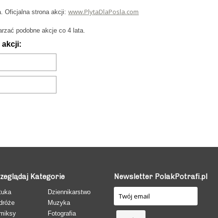
www.PlytaDlaPosla.com
 Oficjalna strona akcji:
rzać podobne akcje co 4 lata.
akcji:
zeglądaj Kategorie
Newsletter PolakPotrafi.pl
tuka
Dziennikarstwo
dróże
Muzyka
miksy
Fotografia