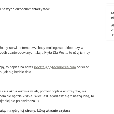
uli naszych europarlamentarzystów.
M
n
A
o
3
asny serwis internetowy, bazy mailingowe, sklep, czy w
osób zainteresowanych akcją Płyta Dla Posła, to użyj ich, by
poczta@plytadlaposla.com
cją, to napisz na adres
opisując
 jak się będzie dało.
 cała akcja weźmie w łeb, pomysł pójdzie w rozsypkę, nie
eralnie będzie kiszka. Więc jeśli zgadzasz się z naszą ideą, to
najmniej nie przeszkadzaj :)
ąc na górę tej strony, którą właśnie czytasz.