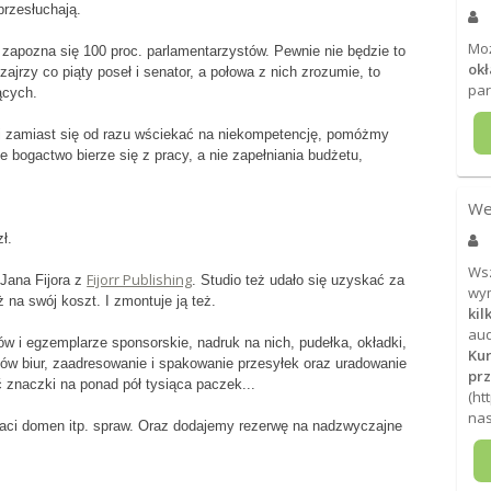
przesłuchają.
Mo
 zapozna się 100 proc. parlamentarzystów. Pewnie nie będzie to
okł
zajrzy co piąty poseł i senator, a połowa z nich zrozumie, to
par
ących.
 i zamiast się od razu wściekać na niekompetencję, pomóżmy
że bogactwo bierze się z pracy, a nie zapełniania budżetu,
We
ł.
Wsz
Fijorr Publishing
Jana Fijora z
. Studio też udało się uzyskać za
wym
a swój koszt. I zmontuje ją też.
ki
au
ów i egzemplarze sponsorskie, nadruk na nich, pudełka, okładki,
Ku
esów biur, zaadresowanie i spakowanie przesyłek oraz uradowanie
pr
ć znaczki na ponad pół tysiąca paczek...
(
ht
nas
aci domen itp. spraw. Oraz dodajemy rezerwę na nadzwyczajne