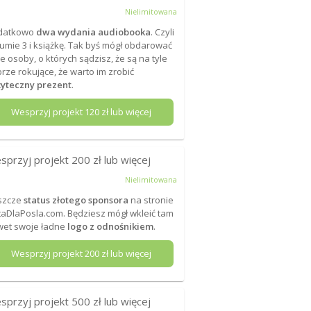
Nielimitowana
datkowo
dwa wydania audiobooka
. Czyli
umie 3 i książkę. Tak byś mógł obdarować
e osoby, o których sądzisz, że są na tyle
rze rokujące, że warto im zrobić
yteczny prezent
.
Wesprzyj projekt
120
zł lub więcej
sprzyj projekt
200
zł lub więcej
Nielimitowana
eszcze
status złotego sponsora
na stronie
taDlaPosla.com. Będziesz mógł wkleić tam
et swoje ładne
logo z odnośnikiem
.
Wesprzyj projekt
200
zł lub więcej
sprzyj projekt
500
zł lub więcej