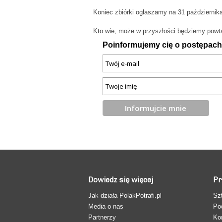
Koniec zbiórki ogłaszamy na 31 października.
Kto wie, może w przyszłości będziemy powta
Poinformujemy cię o postępach 
Dowiedz się więcej
Pr
Jak działa PolakPotrafi.pl
Sz
Media o nas
Po
Partnerzy
Ko