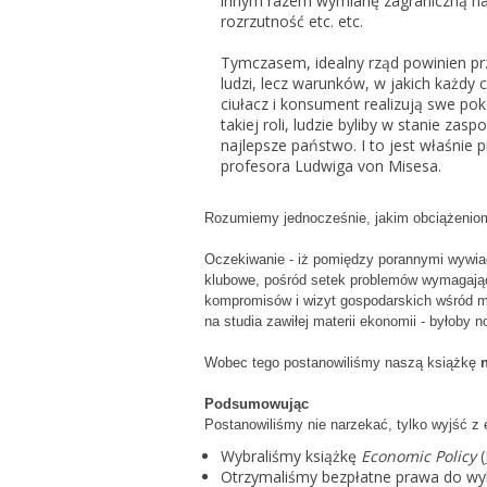
innym razem wymianę zagraniczną ham
rozrzutność etc. etc.
Tymczasem, idealny rząd powinien pr
ludzi, lecz warunków, w jakich każdy 
ciułacz i konsument realizują swe po
takiej roli, ludzie byliby w stanie zas
najlepsze państwo. I to jest właśnie p
profesora Ludwiga von Misesa.
Rozumiemy jednocześnie, jakim obciążenio
Oczekiwanie - iż pomiędzy porannymi wywiad
klubowe, pośród setek problemów wymagaj
kompromisów i wizyt gospodarskich wśród m
na studia zawiłej materii ekonomii - byłoby
Wobec tego postanowiliśmy naszą książkę
Podsumowując
Postanowiliśmy nie narzekać, tylko wyjść z 
Wybraliśmy książkę
Economic Policy
(
Otrzymaliśmy bezpłatne prawa do wyk