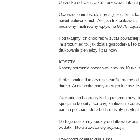
Uprzedzę od razu zarzut - przecież i tak nie 
Oczywiście nie oszukujmy się, że z książką
nawet połowa z nich. Ale jeżeli z ciekawości 
będziemy mieli realny wpływ na 50-70 rządz
Potraktujmy ich choć raz w życiu poważniej
im zrozumieć to, jak działa gospodarka i to 
drukowania pieniędzy I zasiłków.
KOSZTY
Koszty ostrożnie oszacowaliśmy na 10 tys. z
Profesjonalne tłumaczenie książki mamy od 
darmo. Audiobooka nagrywa AgenTomasz też n
Zapłacić trzeba za płyty dla parlamentarzyst
specjalne koperty, kartony, znalezienie adr
pań na poczcie, które będą musiały przylepi
Do tego doliczamy koszty dodatkowe w post
wydatki, które zawsze się pojawiają.
I wychodzi orientacyjna suma.