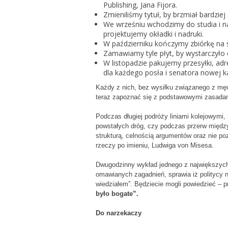
Publishing, Jana Fijora.
Zmieniliśmy tytuł, by brzmiał bardziej
We wrześniu wchodzimy do studia i n
projektujemy okładki i nadruki.
W październiku kończymy zbiórkę na str
Zamawiamy tyle płyt, by wystarczyło
W listopadzie pakujemy przesyłki, ad
dla każdego posła i senatora nowej ka
Każdy z nich, bez wysiłku związanego z mę
teraz zapoznać się z podstawowymi zasada
Podczas długiej podróży liniami kolejowym
powstałych dróg, czy podczas przerw między
strukturą, celnością argumentów oraz nie 
rzeczy po imieniu, Ludwiga von Misesa.
Dwugodzinny wykład jednego z największych 
omawianych zagadnień, sprawia iż politycy n
wiedziałem”. Będziecie mogli powiedzieć – pr
było bogate”.
Do narzekaczy