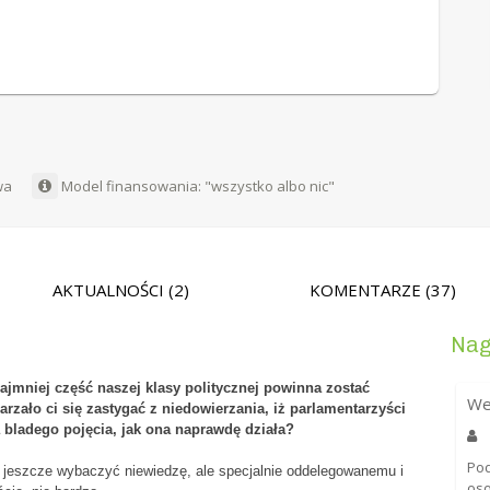
wa
Model finansowania: "wszystko albo nic"
AKTUALNOŚCI
(2)
KOMENTARZE
(37)
Nag
ynajmniej część naszej klasy politycznej powinna zostać
We
zało ci się zastygać z niedowierzania, iż parlamentarzyści
 bladego pojęcia, jak ona naprawdę działa?
Pod
a jeszcze wybaczyć niewiedzę, ale specjalnie oddelegowanemu i
oso