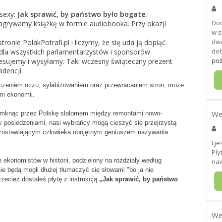
 sexy:
Jak sprawić, by państwo było bogate.
Do
agrywamy książkę w formie audiobooka. Przy okazji
w s
dwi
onie PolakPotrafi.pl i liczymy, że się uda ją dopiąć.
dob
 dla wszystkich parlamentarzystów i sponsorów.
poż
resujemy i wysyłamy. Taki wczesny świąteczny prezent
dencji.
czeniem oczu, sylabizowaniem oraz przewracaniem stron, może
mi ekonomii.
We
i, mknąc przez Polskę slalomem między remontami nowo-
 posiedzeniami, nasi wybrańcy mogą cieszyć się przejrzystą
pozostawiającym człowieka obojętnym geniuszem nazywania
I j
Ply
ekonomistów w historii, podzielony na rozdziały według
naw
ie będą mogli dłużej tłumaczyć się słowami "bo ja nie
zecież dostałeś płytę z instrukcją
„Jak sprawić, by państwo
We