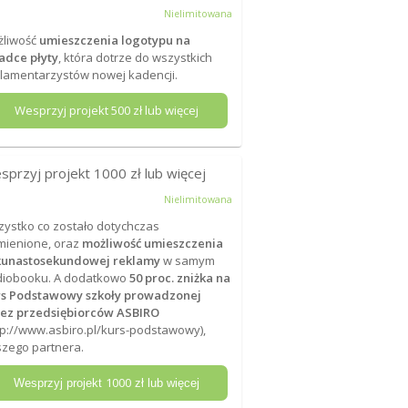
Nielimitowana
żliwość
umieszczenia logotypu na
adce płyty
, która dotrze do wszystkich
lamentarzystów nowej kadencji.
Wesprzyj projekt
500
zł lub więcej
sprzyj projekt
1000
zł lub więcej
Nielimitowana
ystko co zostało dotychczas
ienione, oraz
możliwość umieszczenia
lkunastosekundowej reklamy
w samym
diobooku. A dodatkowo
50 proc. zniżka na
rs Podstawowy szkoły prowadzonej
zez przedsiębiorców ASBIRO
tp://www.asbiro.pl/kurs-podstawowy
),
zego partnera.
1000
Wesprzyj projekt
zł lub więcej