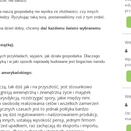
ie, nie bardzo.
edu
prz
 naszą gospodarkę nie wynika ze złośliwości, czy innych
ewiedzy. Ryzykując taką tezę, postanowiliśmy coś z tym zrobić.
ć na dzień dobry, chcemy
dać każdemu świeżo wybranemu
We
książkę).
ych przykładach, wyjaśni, jak działa gospodarka. Dlaczego
Wp
lityką i w jaki sposób naprawdę budowane jest bogactwo narodu.
pos
a amerykańskiego:
zą, tak dziś jak i na przyszłość, jest stosunkowo
agresją wewnętrzną i zewnętrzną życie i majątek
We
urysdykcją, rozstrzygać spory, jakie między nimi
 swobodę realizowania celów i wszelkich zamierzeń
ycznych czasach jest to jednak polityka bardzo
Ot
ą się dziś regulowaniem i nadzorowaniem produkcji,
mai
 innych, ustalają wysokość pensji, jednym firmom
zed upadkiem, raz zachęcają do eksportu i importu,