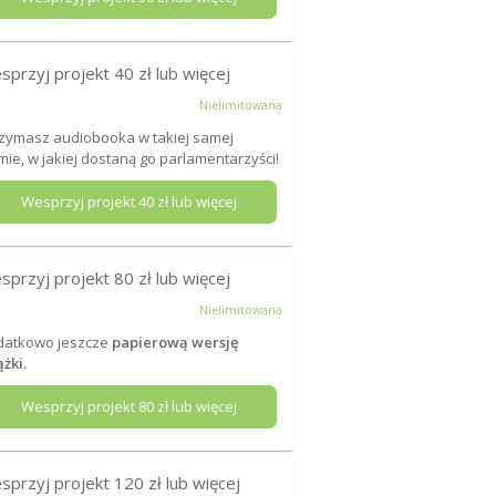
sprzyj projekt
40
zł lub więcej
Nielimitowana
zymasz audiobooka w takiej samej
mie, w jakiej dostaną go parlamentarzyści!
Wesprzyj projekt
40
zł lub więcej
sprzyj projekt
80
zł lub więcej
Nielimitowana
datkowo jeszcze
papierową wersję
ążki.
Wesprzyj projekt
80
zł lub więcej
sprzyj projekt
120
zł lub więcej