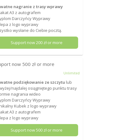
watne nagranie z trasy wprawy
lakat A3 z autografem
Dyplom Darczyńcy Wyprawy
lepa z logo wyprawy
ystko wysłane do Ciebie pocztą.
Support now
200
zł or more
pport now
500
zł or more
Unlimited
watne podziękowanie ze szczytu
lub
wyżej/najdalej osiągniętego punktu trasy
ormie nagrania wideo
Dyplom Darczyńcy Wyprawy
nikalny Kubek z logo wyprawy
lakat A3 z autografem
lepa z logo wyprawy
Support now
500
zł or more