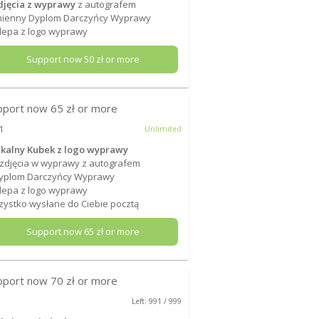
djęcia z wyprawy
z autografem
mienny Dyplom Darczyńcy Wyprawy
lepa z logo wyprawy
Support now
50
zł or more
pport now
65
zł or more
1
Unlimited
kalny Kubek z logo wyprawy
 zdjęcia w wyprawy z autografem
Dyplom Darczyńcy Wyprawy
lepa z logo wyprawy
ystko wysłane do Ciebie pocztą
Support now
65
zł or more
pport now
70
zł or more
Left: 991 / 999