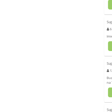
Su
6
Imi
Su
1
Buz
na 
Su