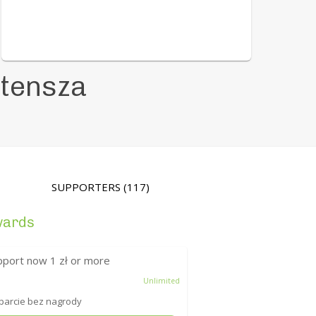
stensza
SUPPORTERS
(117)
wards
pport now
1
zł or more
Unlimited
arcie bez nagrody