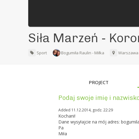
Siła Marzeń - Koro
Sport
Bogumiła Raulin - Miłka
Warszaw
PROJECT
Podaj swoje imię i nazwisko
Added 11.12.2014, godz. 22:29
Kochani!
Dane wysyłajcie na mój adres: bogumila
Pa
Miła