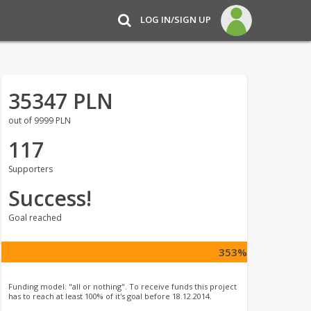
LOG IN/SIGN UP
35347 PLN
out of 9999 PLN
117
Supporters
Success!
Goal reached
353%
Funding model: "all or nothing". To receive funds this project
has to reach at least 100% of it's goal before 18.12.2014.