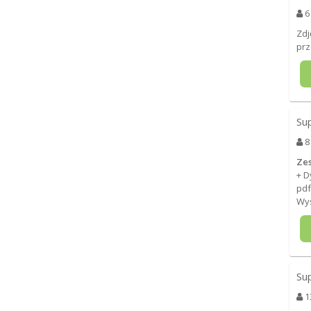
6
Zdj
prz
Su
8
Ze
+ D
pdf
Wys
Su
1