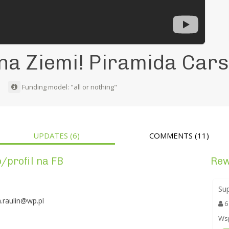
na Ziemi! Piramida Car
a
Funding model: "all or nothing"
UPDATES
(6)
COMMENTS
(11)
/profil na FB
Re
Su
.raulin@wp.pl
6
Wsp