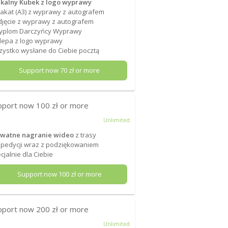
kalny Kubek z logo wyprawy
lakat (A3) z wyprawy z autografem
djęcie z wyprawy z autografem
Dyplom Darczyńcy Wyprawy
lepa z logo wyprawy
ystko wysłane do Ciebie pocztą
Support now
70
zł or more
pport now
100
zł or more
Unlimited
ywatne nagranie wideo
z trasy
pedycji wraz z podziękowaniem
cjalnie dla Ciebie
Support now
100
zł or more
pport now
200
zł or more
Unlimited