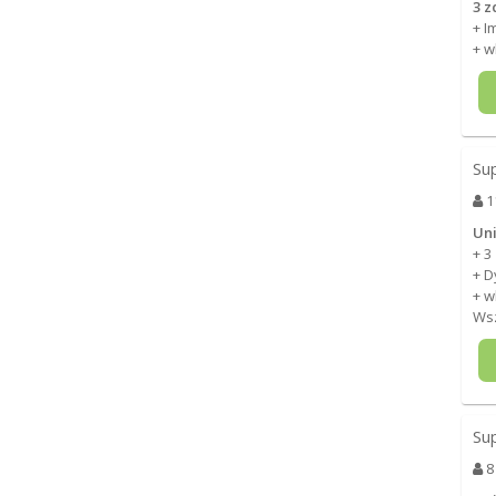
3 z
+ I
+ w
Su
1
Uni
+ 3
+ 
+ w
Wsz
Su
8