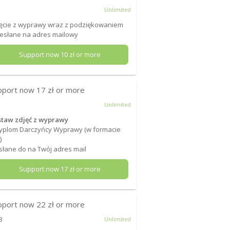
Unlimited
ęcie z wyprawy wraz z podziękowaniem
esłane na adres mailowy
Support now
10
zł or more
pport now
17
zł or more
Unlimited
staw zdjęć z wyprawy
yplom Darczyńcy Wyprawy (w formacie
)
łane do na Twój adres mail
Support now
17
zł or more
pport now
22
zł or more
3
Unlimited