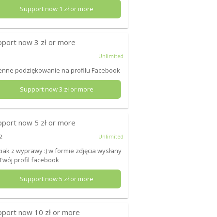
Support now
1
zł or more
pport now
3
zł or more
Unlimited
enne podziękowanie na profilu Facebook
Support now
3
zł or more
pport now
5
zł or more
2
Unlimited
iak z wyprawy :) w formie zdjęcia wysłany
Twój profil facebook
Support now
5
zł or more
pport now
10
zł or more