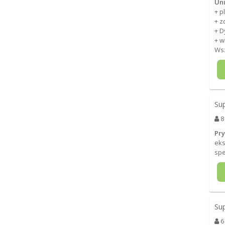
Uni
+ p
+ z
+ 
+ w
Wsz
Su
8
Pr
eks
spe
Su
6