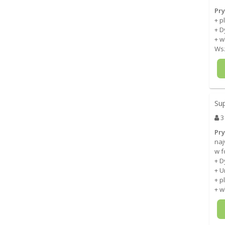
Pry
+ p
+ 
+ w
Wsz
Su
3
Pry
naj
w f
+ 
+ U
+ p
+ w