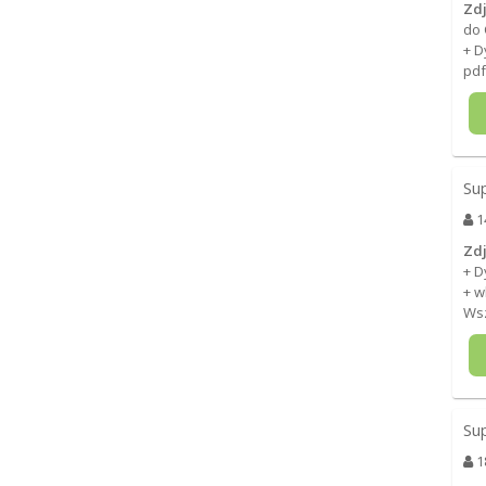
Zdj
do 
+ D
pdf
Su
1
Zdj
+ 
+ w
Wsz
Su
1