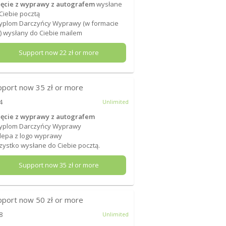
ęcie z wyprawy z autografem
wysłane
Ciebie pocztą
yplom Darczyńcy Wyprawy (w formacie
) wysłany do Ciebie mailem
Support now
22
zł or more
pport now
35
zł or more
4
Unlimited
ęcie z wyprawy z autografem
Dyplom Darczyńcy Wyprawy
lepa z logo wyprawy
ystko wysłane do Ciebie pocztą.
Support now
35
zł or more
pport now
50
zł or more
8
Unlimited