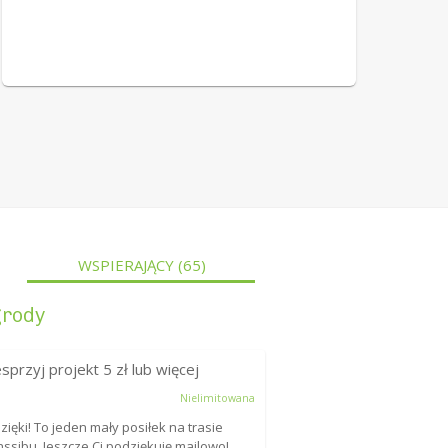
WSPIERAJĄCY
(65)
rody
sprzyj projekt
5
zł lub więcej
Nielimitowana
Dzięki! To jeden mały posiłek na trasie
nssibu. Jeszcze Ci podziękuję mailowo!