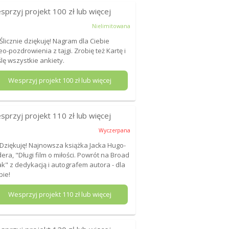
sprzyj projekt
100
zł lub więcej
Nielimitowana
 Ślicznie dziękuję! Nagram dla Ciebie
eo-pozdrowienia z tajgi. Zrobię też Kartę i
lę wszystkie ankiety.
Wesprzyj projekt
100
zł lub więcej
sprzyj projekt
110
zł lub więcej
Wyczerpana
 Dziękuję! Najnowsza książka Jacka Hugo-
era, "Długi film o miłości. Powrót na Broad
k" z dedykacją i autografem autora - dla
bie!
Wesprzyj projekt
110
zł lub więcej