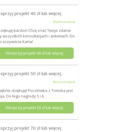
sprzyj projekt
40
zł lub więcej
Nielimitowana
Dziękuję bardzo! Chcę znać Twoje zdanie
y wszystkich konsultacjach i ankietach. Do
o oczywiście Karta!
Wesprzyj projekt
40
zł lub więcej
sprzyj projekt
50
zł lub więcej
Nielimitowana
Pięknie dziękuję! Pocztówka z Tomska jest
ja. Do tego nagrody 5 i 6.
Wesprzyj projekt
50
zł lub więcej
sprzyj projekt
70
zł lub więcej