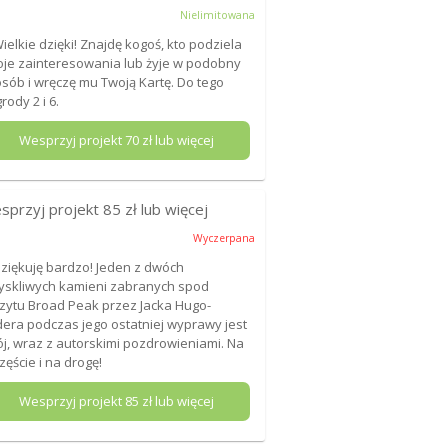
Nielimitowana
Wielkie dzięki! Znajdę kogoś, kto podziela
je zainteresowania lub żyje w podobny
sób i wręczę mu Twoją Kartę. Do tego
rody 2 i 6.
Wesprzyj projekt
70
zł lub więcej
sprzyj projekt
85
zł lub więcej
Wyczerpana
Dziękuję bardzo! Jeden z dwóch
yskliwych kamieni zabranych spod
zytu Broad Peak przez Jacka Hugo-
era podczas jego ostatniej wyprawy jest
j, wraz z autorskimi pozdrowieniami. Na
zęście i na drogę!
Wesprzyj projekt
85
zł lub więcej