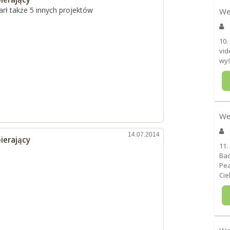
rł także 5 innych projektów
We
10.
vid
wyś
We
14.07.2014
ierający
11.
Bad
Pea
Cie