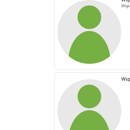
Wspa
Wsp