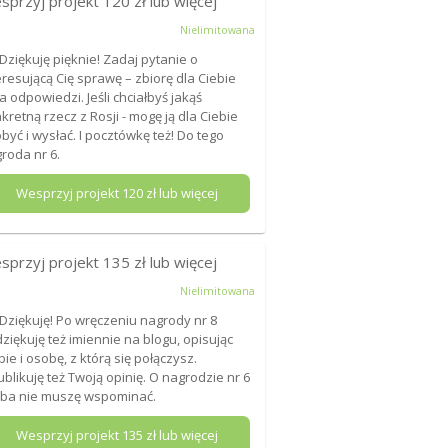
sprzyj projekt
120
zł lub więcej
Nielimitowana
 Dziękuję pięknie! Zadaj pytanie o
eresującą Cię sprawę – zbiorę dla Ciebie
ka odpowiedzi. Jeśli chciałbyś jakąś
kretną rzecz z Rosji - mogę ją dla Ciebie
być i wysłać. I pocztówkę też! Do tego
roda nr 6.
Wesprzyj projekt
120
zł lub więcej
sprzyj projekt
135
zł lub więcej
Nielimitowana
 Dziękuję! Po wręczeniu nagrody nr 8
ziękuję też imiennie na blogu, opisując
bie i osobę, z którą się połączysz.
blikuję też Twoją opinię. O nagrodzie nr 6
ba nie muszę wspominać.
Wesprzyj projekt
135
zł lub więcej