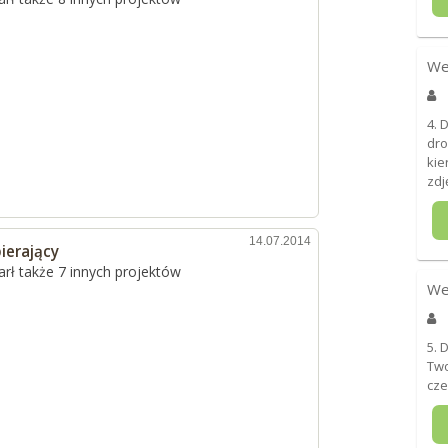
We
4. 
dro
kie
zdj
14.07.2014
ierający
rł także 7 innych projektów
We
5. 
Two
cze