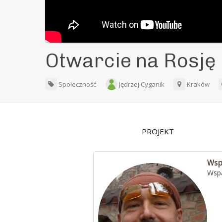
Otwarcie na Rosję 
Społeczność
Jędrzej Cyganik
Kraków
PROJEKT
Wsp
Wspa