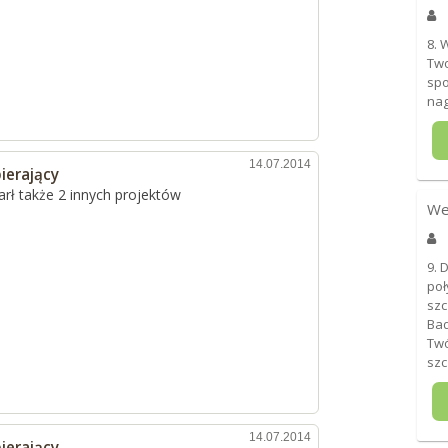
8. 
Two
spo
nag
14.07.2014
ierający
rł także 2 innych projektów
We
9. 
poł
szc
Bad
Twó
szc
14.07.2014
ierający