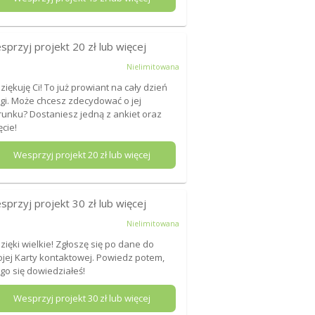
sprzyj projekt
20
zł lub więcej
Nielimitowana
Dziękuję Ci! To już prowiant na cały dzień
gi. Może chcesz zdecydować o jej
runku? Dostaniesz jedną z ankiet oraz
ęcie!
Wesprzyj projekt
20
zł lub więcej
sprzyj projekt
30
zł lub więcej
Nielimitowana
Dzięki wielkie! Zgłoszę się po dane do
jej Karty kontaktowej. Powiedz potem,
go się dowiedziałeś!
Wesprzyj projekt
30
zł lub więcej