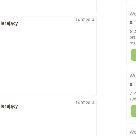
We
14.07.2014
ierający
6. 
prz
teg
We
7. 
Two
14.07.2014
ierający
We