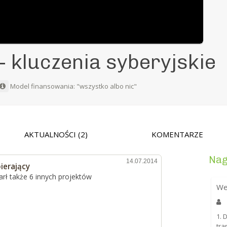
- kluczenia syberyjskie
Model finansowania: "wszystko albo nic"
AKTUALNOŚCI
(2)
KOMENTARZE
Nag
14.07.2014
ierający
rł także 6 innych projektów
We
1. 
tra