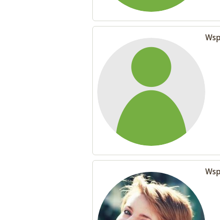
Wsp
Wsp