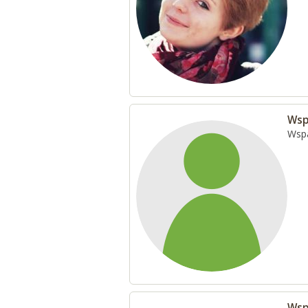
Wsp
Wspa
Wsp