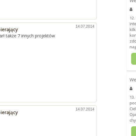
We
12.
int
14.07.2014
ierający
kil
kon
rł także 7 innych projektów
zdo
nag
We
13.
pod
Cie
14.07.2014
ierający
Opu
chy