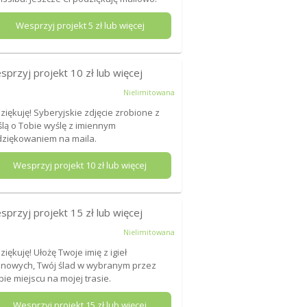
Wesprzyj projekt
5
zł lub więcej
sprzyj projekt
10
zł lub więcej
Nielimitowana
Dziękuję! Syberyjskie zdjęcie zrobione z
lą o Tobie wyślę z imiennym
ziękowaniem na maila.
Wesprzyj projekt
10
zł lub więcej
sprzyj projekt
15
zł lub więcej
Nielimitowana
Dziękuję! Ułożę Twoje imię z igieł
nowych, Twój ślad w wybranym przez
bie miejscu na mojej trasie.
Wesprzyj projekt
15
zł lub więcej