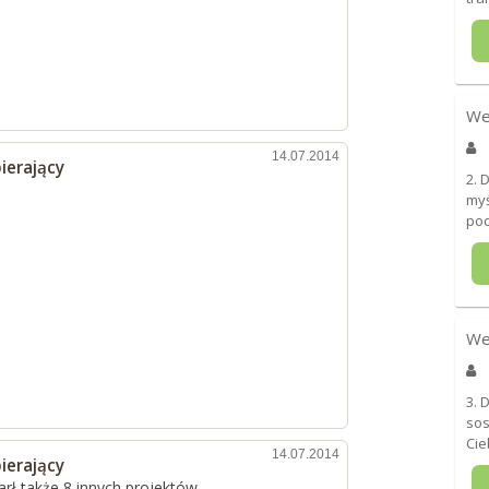
We
14.07.2014
ierający
2. 
myś
pod
We
3. 
sos
Cie
14.07.2014
ierający
rł także 8 innych projektów