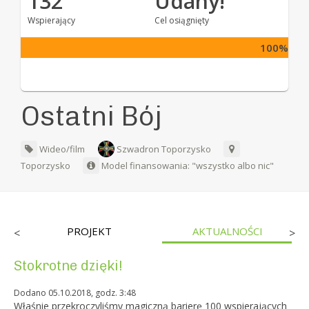
132
Udany!
Wspierający
Cel osiągnięty
100%
Ostatni Bój
Wideo/film
Szwadron Toporzysko
Toporzysko
Model finansowania: "wszystko albo nic"
PROJEKT
AKTUALNOŚCI
<
>
Stokrotne dzięki!
Dodano 05.10.2018, godz. 3:48
Właśnie przekroczyliśmy magiczną barierę 100 wspierających