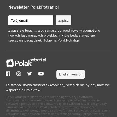
Newsletter PolakPotrafi.pl
Zapisz się teraz ... a otrzymasz cotygodniowe wiadomości o
nowych fascynujących projektach, które będą stawać się
rzeczywistością dzięki Tobie na PolakPotrafi.pl
English version
Ta strona używa ciasteczek (cookies), bez nich nie byłoby możliwe
wspieranie Projektów.
PolakPotrafi.pl to platforma crowdfundingowa, czyli platforma
finansowania społecznościowego. Pomagamy uzyskać finansowanie
ciekawych pomysłów i projektów, nie tylko z zakresu sztuki, designu czy
filmu, ale także biznesu. PolakPotrafi.pl to platforma, dzięki której
sfinansujesz swój pomysł poprzez crowdfunding i crowdsourcing zarazem.
Crowdfunding to sposób finansowania różnego rodzaju projektów przy