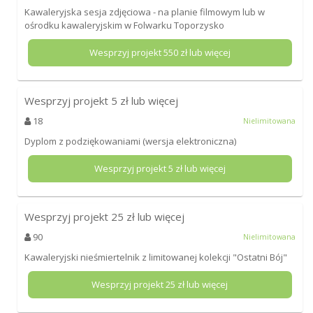
Kawaleryjska sesja zdjęciowa - na planie filmowym lub w
ośrodku kawaleryjskim w Folwarku Toporzysko
Wesprzyj projekt
550
zł lub więcej
Wesprzyj projekt
5
zł lub więcej
18
Nielimitowana
Dyplom z podziękowaniami (wersja elektroniczna)
Wesprzyj projekt
5
zł lub więcej
Wesprzyj projekt
25
zł lub więcej
90
Nielimitowana
Kawaleryjski nieśmiertelnik z limitowanej kolekcji "Ostatni Bój"
Wesprzyj projekt
25
zł lub więcej