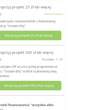
sprzyj projekt
25
zł lub więcej
0
Nielimitowana
aleryjski nieśmiertelnik z limitowanej
ekcji "Ostatni Bój"
Wesprzyj projekt
25
zł lub więcej
sprzyj projekt
500
zł lub więcej
0
Pozostało: 1 / 15
iał jako VIP w uroczystej prapremierze
mu "Ostatni Bój" w Woli Gułowskiej (woj.
elskie)
Wesprzyj projekt
500
zł lub więcej
odel finansowania: "wszystko albo
ic"