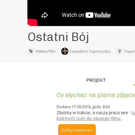
Ostatni Bój
Wideo/film
Szwadron Toporzysko
Topo
PROJEKT
Co słychać na planie zdjęc
Dodano 17.09.2018, godz. 8:03
Zbiórka w trakcie, a nasza praca wre -
t
kolejnych scen do naszego filmu.
Dodaj komentarz