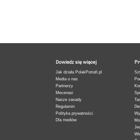
Dowiedz się więcej
Pr
Jak działa PolakPotrafi.pl
Sz
Media o nas
Po
Partnerzy
Ko
Mecenasi
Sp
Nasze zasady
Ta
Regulamin
De
Polityka prywatności
Wy
Dla mediów
Mo
Je
Wi