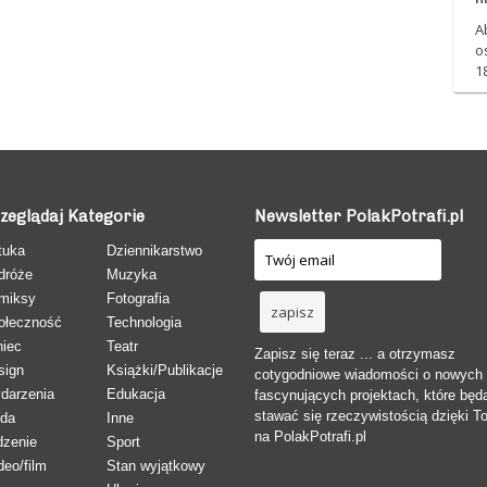
A
o
1
zeglądaj Kategorie
Newsletter PolakPotrafi.pl
tuka
Dziennikarstwo
dróże
Muzyka
miksy
Fotografia
ołeczność
Technologia
niec
Teatr
Zapisz się teraz ... a otrzymasz
sign
Książki/Publikacje
cotygodniowe wiadomości o nowych
darzenia
Edukacja
fascynujących projektach, które będ
stawać się rzeczywistością dzięki T
da
Inne
na PolakPotrafi.pl
dzenie
Sport
deo/film
Stan wyjątkowy