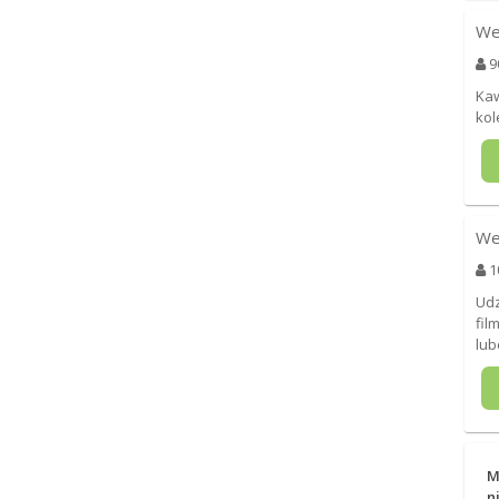
We
9
Kaw
kol
We
1
Udz
fil
lub
M
n