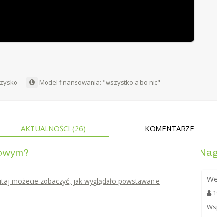
rzysko
Model finansowania: "wszystko albo nic"
AKTUALNOŚCI
(26)
KOMENTARZE
iowym?
Nag
We
utaj możecie zobaczyć, jak wyglądało powstawanie
1
Wsp