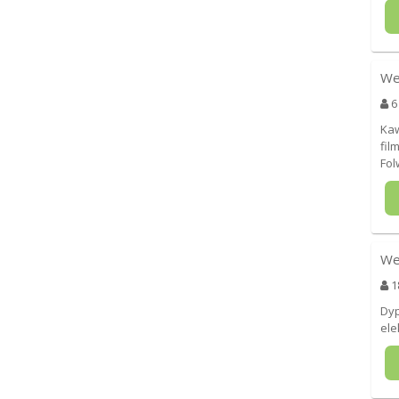
We
6
Kaw
fil
Fol
We
1
Dyp
ele