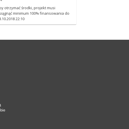
by otrzymać środki, projekt musi
siągnąć minimum 100% finansowania do
8.10.2018 22:10
ą
obie