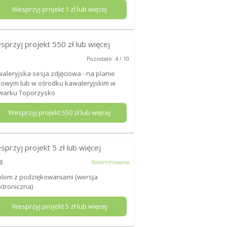
Wesprzyj projekt
1
zł lub więcej
sprzyj projekt
550
zł lub więcej
Pozostało: 4 / 10
aleryjska sesja zdjęciowa - na planie
mowym lub w ośrodku kawaleryjskim w
warku Toporzysko
Wesprzyj projekt
550
zł lub więcej
sprzyj projekt
5
zł lub więcej
8
Nielimitowana
lom z podziękowaniami (wersja
ktroniczna)
Wesprzyj projekt
5
zł lub więcej