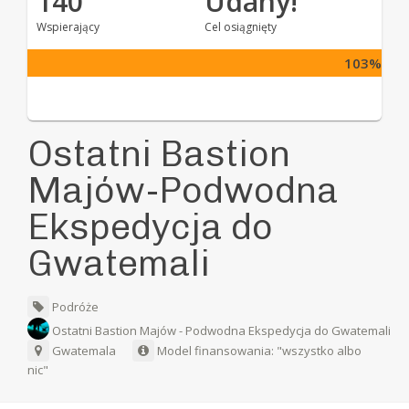
140
Udany!
Wspierający
Cel osiągnięty
103%
Ostatni Bastion
Majów-Podwodna
Ekspedycja do
Gwatemali
Podróże
Ostatni Bastion Majów - Podwodna Ekspedycja do Gwatemali
Gwatemala
Model finansowania: "wszystko albo
nic"