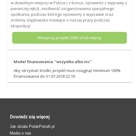
w dowolnym miejscu w Polsce ( + bonus: opowieści z wyprawy z
pierwszej ręki;)) , możliwość zorganizowania specjalnego
spotkania, podczas którego opowiemy o wyprawie oraz
zrobimy slajdowisko mówiące o naszej pracy podczas
ekspedycji
Wesprzyj projekt
2000
zł lub więcej
Model finansowania: "wszystko albo nic"
Aby otrzymać środki, projekt musi osiągnąć minimum 100%
finansowania do 31.07.2018 22:10
Dowiedz się więcej
Jak działa PolakPotrafi.pl
Media o nas