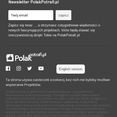
Newsletter PolakPotrafi.pl
Zapisz się teraz ... a otrzymasz cotygodniowe wiadomości o
nowych fascynujących projektach, które będą stawać się
rzeczywistością dzięki Tobie na PolakPotrafi.pl
English version
Ta strona używa ciasteczek (cookies), bez nich nie byłoby możliwe
wspieranie Projektów.
PolakPotrafi.pl to platforma crowdfundingowa, czyli platforma
finansowania społecznościowego. Pomagamy uzyskać finansowanie
ciekawych pomysłów i projektów, nie tylko z zakresu sztuki, designu czy
filmu, ale także biznesu. PolakPotrafi.pl to platforma, dzięki której
sfinansujesz swój pomysł poprzez crowdfunding i crowdsourcing zarazem.
Crowdfunding to sposób finansowania różnego rodzaju projektów przy
współpracy ze społecznością, natomiast crowdsourcing to wykorzystanie
wiedzy i pomysłów społeczności internetowej do rozwijania własnych