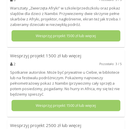
Warsztaty „Zwierzęta Afryki” w szkole/przedszkolu oraz pokaz
slajdów dla dzieci z Namibii. Przywieziemy dwie skrzynie pełne
skarbów z Afryki, projektor, nagłośnienie, ekran też jak trzeba. I
zabieramy dzieciaki w niezwykłą podróż.
Wesprzyj projekt
1500
zł lub więcej
Wesprzyj projekt
1500
zł lub więcej
2
Pozostało: 3 / 5
Spotkanie autorskie. Może być prywatnie u Ciebie, w bibliotece
lub na festiwalu podróżniczym. Pokażemy najnowszy
pełnometrażowy pokaz z Namibii (przywozimy cały sprzęt) a
potem posiedzimy, pogadamy. No hurry in Africa, my się też nie
będziemy spieszyć.
Wesprzyj projekt
1500
zł lub więcej
Wesprzyj projekt
2500
zł lub więcej