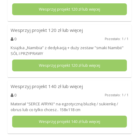
Wesprzyj projekt
120
zł lub więcej
Wesprzyj projekt
120
zł lub więcej
0
Pozostało: 1 / 1
Książka „Namibia” z dedykacją + duży zestaw "smaki Namibii"
SÓL I PRZYPRAWY
Wesprzyj projekt
120
zł lub więcej
Wesprzyj projekt
140
zł lub więcej
0
Pozostało: 1 / 1
Materiał "SERCE AFRYKI" na egzotyczną bluzkę / sukienkę /
obrus lub co tylko chcesz.. 158x118 cm
Wesprzyj projekt
140
zł lub więcej