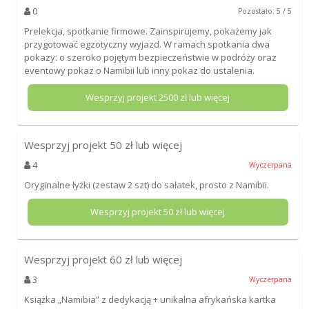
0
Pozostało: 5 / 5
Prelekcja, spotkanie firmowe. Zainspirujemy, pokażemy jak
przygotować egzotyczny wyjazd. W ramach spotkania dwa
pokazy: o szeroko pojętym bezpieczeństwie w podróży oraz
eventowy pokaz o Namibii lub inny pokaz do ustalenia.
Wesprzyj projekt
2500
zł lub więcej
Wesprzyj projekt
50
zł lub więcej
4
Wyczerpana
Oryginalne łyżki (zestaw 2 szt) do sałatek, prosto z Namibii.
Wesprzyj projekt
50
zł lub więcej
Wesprzyj projekt
60
zł lub więcej
3
Wyczerpana
Książka „Namibia” z dedykacją + unikalna afrykańska kartka