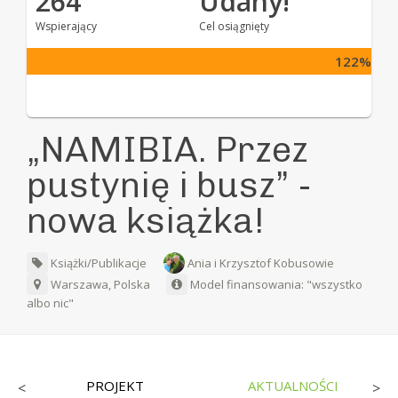
264
Udany!
Wspierający
Cel osiągnięty
122%
„NAMIBIA. Przez
pustynię i busz” -
nowa książka!
Książki/Publikacje
Ania i Krzysztof Kobusowie
Warszawa, Polska
Model finansowania: "wszystko
albo nic"
PROJEKT
AKTUALNOŚCI
<
>