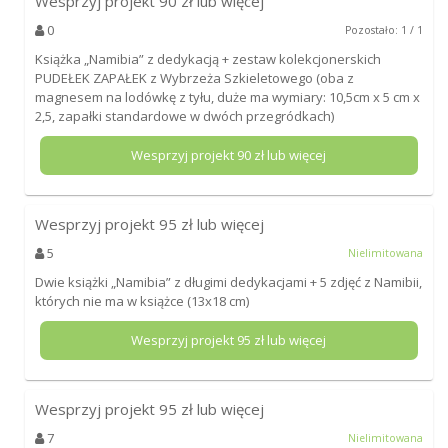
Wesprzyj projekt
90
zł lub więcej
0
Pozostało: 1 / 1
Książka „Namibia” z dedykacją + zestaw kolekcjonerskich
PUDEŁEK ZAPAŁEK z Wybrzeża Szkieletowego (oba z
magnesem na lodówkę z tyłu, duże ma wymiary: 10,5cm x 5 cm x
2,5, zapałki standardowe w dwóch przegródkach)
Wesprzyj projekt
90
zł lub więcej
Wesprzyj projekt
95
zł lub więcej
5
Nielimitowana
Dwie książki „Namibia” z długimi dedykacjami + 5 zdjęć z Namibii,
których nie ma w książce (13x18 cm)
Wesprzyj projekt
95
zł lub więcej
Wesprzyj projekt
95
zł lub więcej
7
Nielimitowana