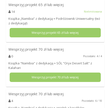
Wesprzyj projekt
65
zł lub więcej
14
Nielimitowana
Książka „Namibia” z dedykacją + Podróżownik Uniwersalny (też
z dedykacją!)
Wesprzyj projekt
65
zł lub więcej
Wesprzyj projekt
70
zł lub więcej
0
Pozostało: 4 / 4
Książka "Namibia" z dedykacją + SÓL "Oryx Desert Salt" z
Kalahari
Wesprzyj projekt
70
zł lub więcej
Wesprzyj projekt
70
zł lub więcej
4
Pozostało: 6 / 10
Książka „Namibia” z dedykacją + aniołek z koralików