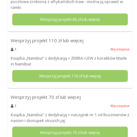
pocztowa zrobiona z afrykańskich traw - można ją oprawić w
ramki
Wesprzyj projekt
60
zł lub więcej
Wesprzyj projekt
110
zł lub więcej
1
Wyczerpana
Książka „Namibia” z dedykacją + ZEBRA i LEW z koralików Made
in Namibia!
Wesprzyj projekt
110
zł lub więcej
Wesprzyj projekt
70
zł lub więcej
1
Wyczerpana
Książka „Namibia” z dedykacją + naszyjnik nr 1 od Buszmenów z
nasion i skorupek strusich jaj.
Wesprzyj projekt
70
zł lub więcej