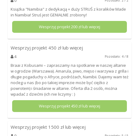
0
Pozostało: 2 / 2
Książka "Namibia" z dedykacją + duży STRUŚ z koralików Made
in Namibia! Struś jest GENIALNIE zrobiony!
Wesprzyj projekt
200
zł lub więcej
Wesprzyj projekt
450
zł lub więcej
4
Pozostało: 4 / 8
Braai z Kobusami – zapraszamy na spotkanie w naszej altanie
w ogrodzie (Warszawa). Amarula, piwo, mięso i warzywa z grilla i
długie pogaduchy o Afryce, podróżach, Namibii. Dajemy wam też
nocleg u nas (bo po takiej imprezie może być ciężko z
powrotem) i śniadanie w altanie. Oferta dla 2 osób, można
wpadać z dziećmi (ich nie liczymy : )
Wesprzyj projekt
450
zł lub więcej
Wesprzyj projekt
1500
zł lub więcej
0
Pozostało: 5 / 5