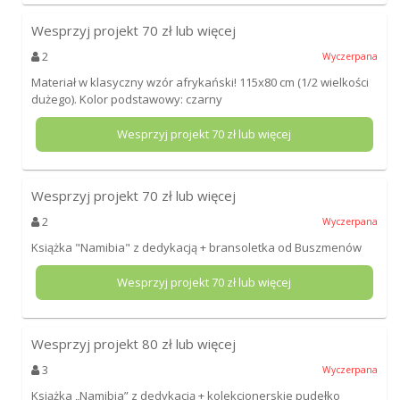
Wesprzyj projekt
70
zł lub więcej
2
Wyczerpana
Materiał w klasyczny wzór afrykański! 115x80 cm (1/2 wielkości
dużego). Kolor podstawowy: czarny
Wesprzyj projekt
70
zł lub więcej
Wesprzyj projekt
70
zł lub więcej
2
Wyczerpana
Książka "Namibia" z dedykacją + bransoletka od Buszmenów
Wesprzyj projekt
70
zł lub więcej
Wesprzyj projekt
80
zł lub więcej
3
Wyczerpana
Książka „Namibia” z dedykacją + kolekcjonerskie pudełko