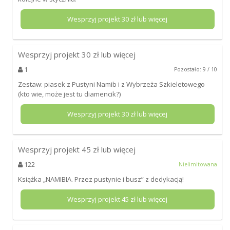
Wesprzyj projekt
30
zł lub więcej
Wesprzyj projekt
30
zł lub więcej
1
Pozostało: 9 / 10
Zestaw: piasek z Pustyni Namib i z Wybrzeża Szkieletowego
(kto wie, może jest tu diamencik?)
Wesprzyj projekt
30
zł lub więcej
Wesprzyj projekt
45
zł lub więcej
122
Nielimitowana
Książka „NAMIBIA. Przez pustynie i busz” z dedykacją!
Wesprzyj projekt
45
zł lub więcej