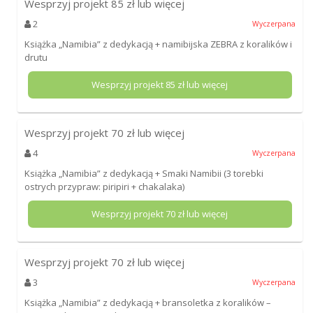
Wesprzyj projekt
85
zł lub więcej
2
Wyczerpana
Książka „Namibia” z dedykacją + namibijska ZEBRA z koralików i
drutu
Wesprzyj projekt
85
zł lub więcej
Wesprzyj projekt
70
zł lub więcej
4
Wyczerpana
Książka „Namibia” z dedykacją + Smaki Namibii (3 torebki
ostrych przypraw: piripiri + chakalaka)
Wesprzyj projekt
70
zł lub więcej
Wesprzyj projekt
70
zł lub więcej
3
Wyczerpana
Książka „Namibia” z dedykacją + bransoletka z koralików –