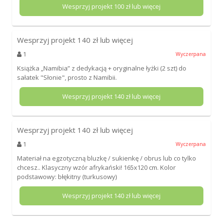
Wesprzyj projekt
100
zł lub więcej
Wesprzyj projekt
140
zł lub więcej
1
Wyczerpana
Książka „Namibia” z dedykacją + oryginalne łyżki (2 szt) do
sałatek "Słonie", prosto z Namibii.
Wesprzyj projekt
140
zł lub więcej
Wesprzyj projekt
140
zł lub więcej
1
Wyczerpana
Materiał na egzotyczną bluzkę / sukienkę / obrus lub co tylko
chcesz.. Klasyczny wzór afrykański! 165x120 cm. Kolor
podstawowy: błękitny (turkusowy)
Wesprzyj projekt
140
zł lub więcej