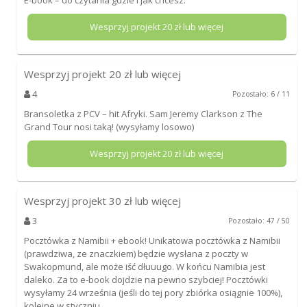
Wesprzyj projekt
20
zł lub więcej
Wesprzyj projekt
20
zł lub więcej
4
Pozostało: 6 / 11
Bransoletka z PCV – hit Afryki. Sam Jeremy Clarkson z The
Grand Tour nosi taką! (wysyłamy losowo)
Wesprzyj projekt
20
zł lub więcej
Wesprzyj projekt
30
zł lub więcej
3
Pozostało: 47 / 50
Pocztówka z Namibii + ebook! Unikatowa pocztówka z Namibii
(prawdziwa, ze znaczkiem) będzie wysłana z poczty w
Swakopmund, ale może iść dłuuugo. W końcu Namibia jest
daleko. Za to e-book dojdzie na pewno szybciej! Pocztówki
wysyłamy 24 września (jeśli do tej pory zbiórka osiągnie 100%),
kolejne w styczniu.