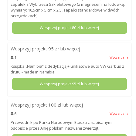
zapałek z Wybrzeża Szkieletowego (z magnesem na lodówkę,
wymiary: 10,5cm x 5 cm x 2,5, zapałki standardowe w dwóch
przegródkach)
Wesprzyj projekt
80
zł lub więcej
Wesprzyj projekt
95
zł lub więcej
1
Wyczerpana
Książka „Namibia” z dedykacją + unikatowe auto VW Garbus z
drutu - made in Namibia
Wesprzyj projekt
95
zł lub więcej
Wesprzyj projekt
100
zł lub więcej
6
Wyczerpana
Przewodnik po Parku Narodowym Etosza z napisanymi
osobiście przez Anię polskimi nazwami zwierząt.