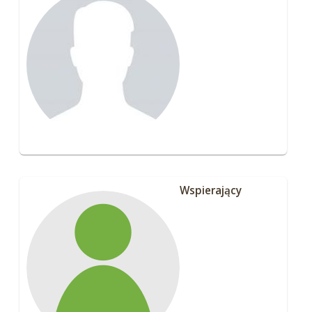
Wspierający