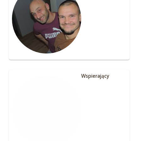
Wspierający