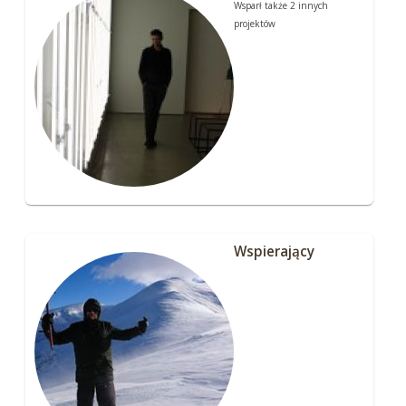
Wsparł także 2 innych
projektów
Wspierający