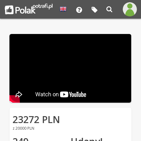
23272 PLN
z 20000 PLN