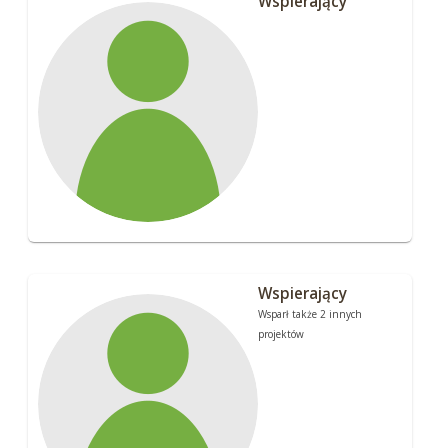
Wspierający
Wspierający
Wsparł także 2 innych
projektów