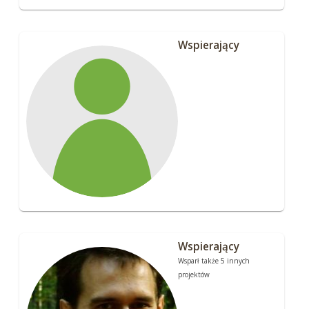
Wspierający
Wspierający
Wsparł także 5 innych
projektów