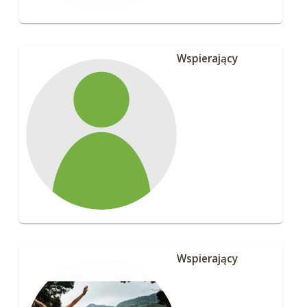
Wspierający
Wspierający