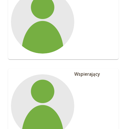
Wspierający