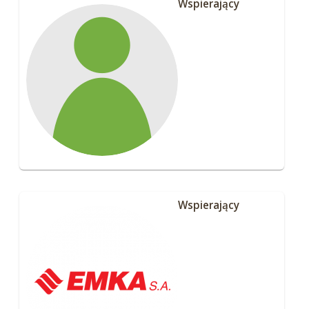
Wspierający
Wspierający