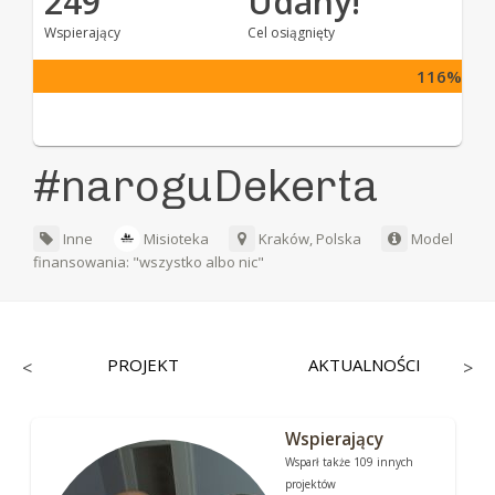
249
Udany!
Wspierający
Cel osiągnięty
116%
#naroguDekerta
Inne
Misioteka
Kraków, Polska
Model
finansowania: "wszystko albo nic"
PROJEKT
AKTUALNOŚCI
<
>
Wspierający
Wsparł także 109 innych
projektów