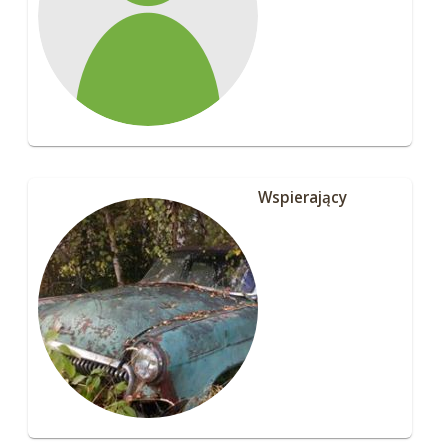
Wspierający