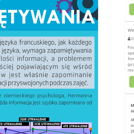
We
0
Pod
sp
for
(pr
res
M
n
A
o
2