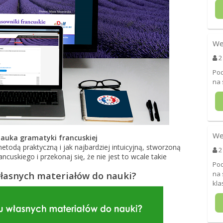
We
2
Pod
na 
We
auka gramatyki francuskiej
todą praktyczną i jak najbardziej intuicyjną, stworzoną
2
cuskiego i przekonaj się, że nie jest to wcale takie
Pod
własnych materiałów do nauki?
na 
kla