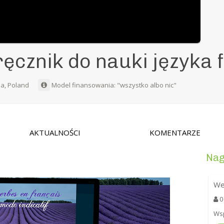
ęcznik do nauki języka
a, Poland
Model finansowania: "wszystko albo nic"
AKTUALNOŚCI
KOMENTARZE
Nag
We
0
Wsp