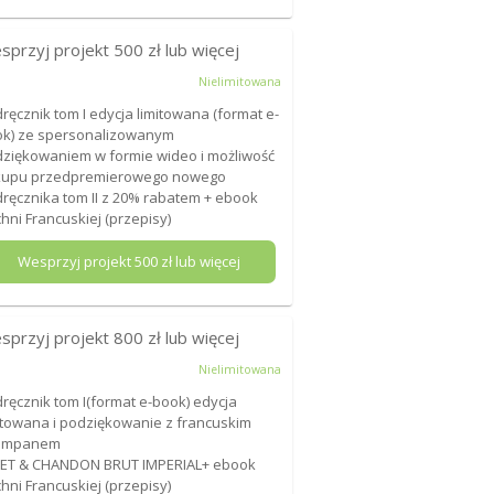
sprzyj projekt
500
zł lub więcej
Nielimitowana
ręcznik tom I edycja limitowana (format e-
k) ze spersonalizowanym
ziękowaniem w formie wideo i możliwość
kupu przedpremierowego nowego
ręcznika tom II z 20% rabatem + ebook
hni Francuskiej (przepisy)
Wesprzyj projekt
500
zł lub więcej
sprzyj projekt
800
zł lub więcej
Nielimitowana
ręcznik tom I(format e-book) edycja
itowana i podziękowanie z francuskim
ampanem
ET & CHANDON BRUT IMPERIAL+ ebook
hni Francuskiej (przepisy)