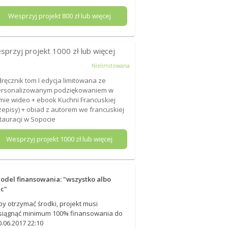
Wesprzyj projekt
800
zł lub więcej
sprzyj projekt
1000
zł lub więcej
Nielimitowana
ręcznik tom I edycja limitowana ze
ersonalizowanym podziękowaniem w
mie wideo + ebook Kuchni Francuskiej
zepisy) + obiad z autorem we francuskiej
tauracji w Sopocie
Wesprzyj projekt
1000
zł lub więcej
odel finansowania: "wszystko albo
ic"
by otrzymać środki, projekt musi
siągnąć minimum 100% finansowania do
0.06.2017 22:10