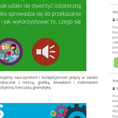
We
0
Pod
boo
pod
za
pod
Kuc
ponujemy nauczycielom i korepetytorom jedyny w swoim
We
odręcznik z treścią, grafiką, dźwiękiem i materiałami
 objaśnią francuską gramatykę.
0
Pod
lim
sz
MO
Kuc