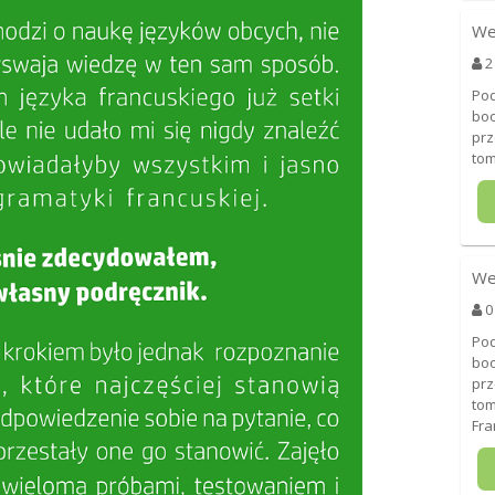
We
2
Pod
boo
pr
tom
We
0
Pod
boo
pr
tom
Fra