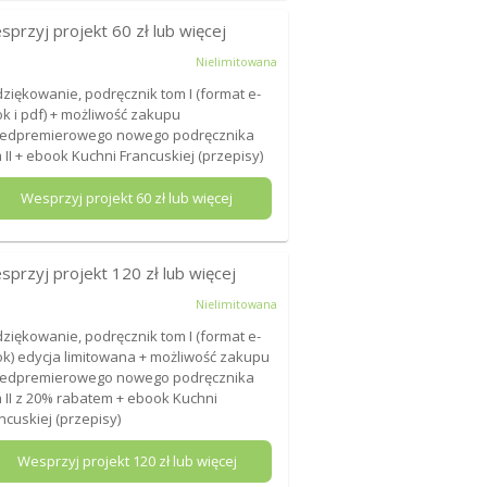
sprzyj projekt
60
zł lub więcej
Nielimitowana
ziękowanie, podręcznik tom I (format e-
k i pdf) + możliwość zakupu
zedpremierowego nowego podręcznika
 II + ebook Kuchni Francuskiej (przepisy)
Wesprzyj projekt
60
zł lub więcej
sprzyj projekt
120
zł lub więcej
Nielimitowana
ziękowanie, podręcznik tom I (format e-
k) edycja limitowana + możliwość zakupu
zedpremierowego nowego podręcznika
 II z 20% rabatem + ebook Kuchni
ncuskiej (przepisy)
Wesprzyj projekt
120
zł lub więcej