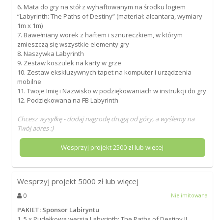
6. Mata do gry na stół z wyhaftowanym na środku logiem
“Labyrinth: The Paths of Destiny” (materiał: alcantara, wymiary
1m x 1m)
7. Bawełniany worek z haftem i sznureczkiem, w którym
zmieszczą się wszystkie elementy gry
8. Naszywka Labyrinth
9. Zestaw koszulek na karty w grze
10. Zestaw ekskluzywnych tapet na komputer i urządzenia
mobilne
11. Twoje Imię i Nazwisko w podziękowaniach w instrukcji do gry
12. Podziękowana na FB Labyrinth
Chcesz wysyłkę - dodaj nagrodę drugą od góry, a wyślemy na
Twój adres :)
Wesprzyj projekt
2500
zł lub więcej
Wesprzyj projekt
5000
zł lub więcej
0
Nielimitowana
PAKIET: Sponsor Labiryntu
1. 5 x Pudełkowa wersja Labyrinth: The Paths of Destiny II