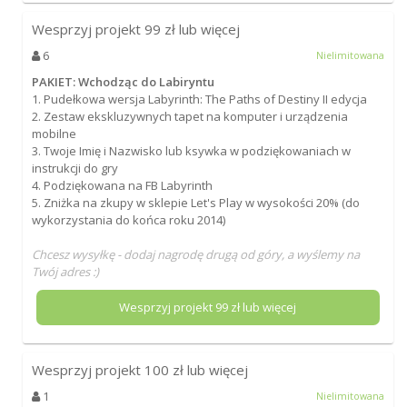
Wesprzyj projekt
99
zł lub więcej
6
Nielimitowana
PAKIET: Wchodząc do Labiryntu
1. Pudełkowa wersja Labyrinth: The Paths of Destiny II edycja
2. Zestaw ekskluzywnych tapet na komputer i urządzenia
mobilne
3. Twoje Imię i Nazwisko lub ksywka w podziękowaniach w
instrukcji do gry
4. Podziękowana na FB Labyrinth
5. Zniżka na zkupy w sklepie Let's Play w wysokości 20% (do
wykorzystania do końca roku 2014)
Chcesz wysyłkę - dodaj nagrodę drugą od góry, a wyślemy na
Twój adres :)
Wesprzyj projekt
99
zł lub więcej
Wesprzyj projekt
100
zł lub więcej
1
Nielimitowana