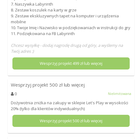
7. Naszywka Labyrinth
8. Zestaw koszulek na karty w grze
9. Zestaw ekskluzywnych tapet na komputer i urządzenia
mobilne
10. Twoje Imię i Nazwisko w podziękowaniach w instrukcji do gry
11. Podziękowana na FB Labyrinth
Chcesz wysyłkę - dodaj nagrodę drugą od góry, a wyślemy na
Twój adres :)
Wesprzyj projekt
499
zł lub więcej
Wesprzyj projekt
500
zł lub więcej
0
Nielimitowana
Dożywotnia zniżka na zakupy w sklepie Let's Play w wysokości
20% (tylko dla klientów indywidualnych)
Wesprzyj projekt
500
zł lub więcej