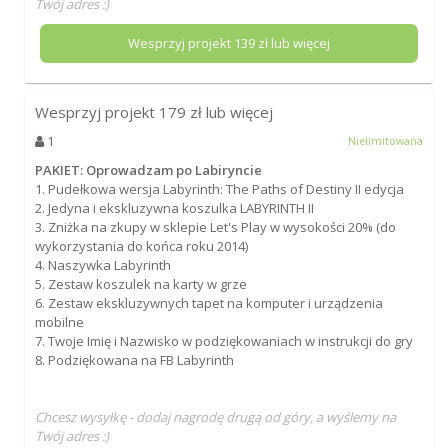
Twój adres :)
Wesprzyj projekt
139
zł lub więcej
Wesprzyj projekt
179
zł lub więcej
1
Nielimitowana
PAKIET: Oprowadzam po Labiryncie
1. Pudełkowa wersja Labyrinth: The Paths of Destiny II edycja
2. Jedyna i ekskluzywna koszulka LABYRINTH II
3. Zniżka na zkupy w sklepie Let's Play w wysokości 20% (do
wykorzystania do końca roku 2014)
4. Naszywka Labyrinth
5. Zestaw koszulek na karty w grze
6. Zestaw ekskluzywnych tapet na komputer i urządzenia
mobilne
7. Twoje Imię i Nazwisko w podziękowaniach w instrukcji do gry
8. Podziękowana na FB Labyrinth
Chcesz wysyłkę - dodaj nagrodę drugą od góry, a wyślemy na
Twój adres :)