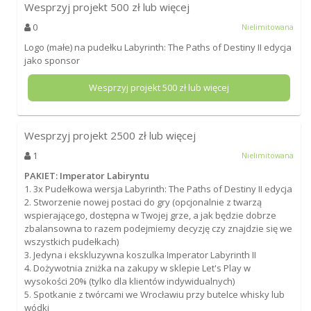
Wesprzyj projekt
500
zł lub więcej
0
Nielimitowana
Logo (małe) na pudełku Labyrinth: The Paths of Destiny II edycja
jako sponsor
Wesprzyj projekt
500
zł lub więcej
Wesprzyj projekt
2500
zł lub więcej
1
Nielimitowana
PAKIET: Imperator Labiryntu
1. 3x Pudełkowa wersja Labyrinth: The Paths of Destiny II edycja
2. Stworzenie nowej postaci do gry (opcjonalnie z twarzą
wspierającego, dostępna w Twojej grze, a jak będzie dobrze
zbalansowna to razem podejmiemy decyzję czy znajdzie się we
wszystkich pudełkach)
3. Jedyna i ekskluzywna koszulka Imperator Labyrinth II
4. Dożywotnia zniżka na zakupy w sklepie Let's Play w
wysokości 20% (tylko dla klientów indywidualnych)
5. Spotkanie z twórcami we Wrocławiu przy butelce whisky lub
wódki