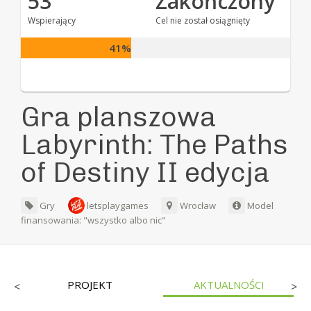
53
Zakończony
Wspierający
Cel nie został osiągnięty
41%
Gra planszowa
Labyrinth: The Paths
of Destiny II edycja
Gry
letsplaygames
Wrocław
Model
finansowania: "wszystko albo nic"
PROJEKT
AKTUALNOŚCI
<
>