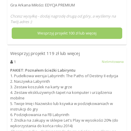
Gra Arkana Miłości: EDYCJA PREMIUM
Chcesz wysyłkę - dodaj nagrodę drugą od góry, a wyślemy na
Twój adres :)
Wesprzyj projekt
100
zł lub więcej
Wesprzyj projekt
119
zł lub więcej
1
Nielimitowana
PAKIET: Poznałem ścieżki Labiryntu
1. Pudełkowa wersja Labyrinth: The Paths of Destiny II edycja
2. Naszywka Labyrinth
3. Zestaw koszulek na karty w grze
4. Zestaw ekskluzywnych tapet na komputer i urządzenia
mobilne
5. Twoje Imię i Nazwisko lub ksywka w podziękowaniach w
instrukcji do gry
6. Podziękowania na FB Labyrinth
7. Zniżka na zakupy w sklepie Let's Play w wysokości 20% (do
wykorzystania do końca roku 2014)