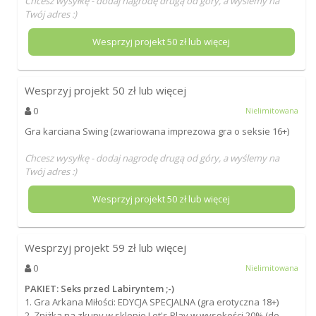
Chcesz wysyłkę - dodaj nagrodę drugą od góry, a wyślemy na
Twój adres :)
Wesprzyj projekt
50
zł lub więcej
Wesprzyj projekt
50
zł lub więcej
0
Nielimitowana
Gra karciana Swing (zwariowana imprezowa gra o seksie 16+)
Chcesz wysyłkę - dodaj nagrodę drugą od góry, a wyślemy na
Twój adres :)
Wesprzyj projekt
50
zł lub więcej
Wesprzyj projekt
59
zł lub więcej
0
Nielimitowana
PAKIET: Seks przed Labiryntem ;-)
1. Gra Arkana Miłości: EDYCJA SPECJALNA (gra erotyczna 18+)
2. Zniżka na zkupy w sklepie Let's Play w wysokości 20% (do