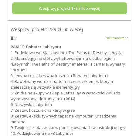
Wesprzyj projekt
179
zł lub więcej
Wesprzyj projekt
229
zł lub więcej
3
Nielimitowana
PAKIET: Bohater Labiryntu
1. Pudełkowa wersja Labyrinth: The Paths of Destiny II edycja
2. Mata do gry na stół z wyhaftowanym na środku logiem
“Labyrinth: The Paths of Destiny” (materiał: alcantara, wymiary
1m x 1m)
3. Jedyna i ekskluzywna koszulka Bohater Labyrinth II
4. Bawełniany worek z haftem i sznureczkiem, w którym
zmieszczą się wszystkie elementy gry
5. Zniżka na zkupy w sklepie Let's Play w wysokości 20% (do
wykorzystania do końca roku 2014)
6. Naszywka Labyrinth
7. Zestaw koszulek na karty w grze
8. Zestaw ekskluzywnych tapet na komputer i urządzenia
mobilne
9. Twoje Imię i Nazwisko w podziękowaniach w instrukcji do gry
10. Podziękowana na FB Labyrinth