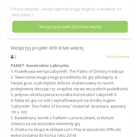
Chcesz wysyłkę - dodaj nagrodę drugą od góry, a wyślemy na
Twój adres :)
Wesprzyj projekt
229
zł lub więcej
Wesprzyj projekt
499
zł lub więcej
2
Nielimitowana
PAKIET: Konstruktor Labiryntu
1. Pudełkowa wersja Labyrinth: The Paths of Destiny II edycja
2. Stworzenie magicznego przedmiotu do gry (dostępny w
Twojej grze, a jak będzie dobrze zbalansowny to razem
podejmiemy decyzję czy znajdzie się we wszystkich pudełkach)
3. Jedyna i ekskluzywna koszulka Konstruktor Labyrinth II
4. Mata do gry na stół z wyhaftowanym na środku logiem
“Labyrinth: The Paths of Destiny” (materiał: alcantara, wymiary
1m x 1m)
5. Bawełniany worek z haftem i sznureczkiem, w którym
zmieszczą się wszystkie elementy gry
6. Zniżka na zkupy w sklepie Let's Play w wysokości 20% (do
wykorzystania do końca roku 2014)