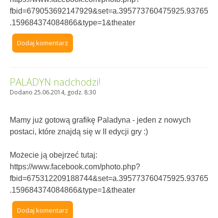
fbid=679053692147929&set=a.395773760475925.93765
.159684374084866&type=1&theater
Dodaj komentarz
PALADYN nadchodzi!
Dodano 25.06.2014, godz. 8:30
Mamy już gotową grafikę Paladyna - jeden z nowych
postaci, które znajdą się w II edycji gry :)
Możecie ją obejrzeć tutaj:
https://www.facebook.com/photo.php?
fbid=675312209188744&set=a.395773760475925.93765
.159684374084866&type=1&theater
Dodaj komentarz