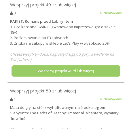
Wesprzyj projekt
49
zł lub więcej
0
Nielimitowana
PAKIET: Romans przed Labiryntem
1. Gra karciana SWING (zwariowana imprezowa gra o seksie
18+)
2. Podziękowania na FB Labyrinth
3. Zniżka na zakupy w sklepie Let's Play w wysokości 20%
Chcesz wysyłkę - dodaj nagrodę drugą od góry, a wyślemy na
Twój adres :)
Wesprzyj projekt
49
zł lub więcej
Wesprzyj projekt
50
zł lub więcej
1
Nielimitowana
Mata do gry na stół z wyhaftowanym na środku logiem
“Labyrinth: The Paths of Destiny” (materiał: alcantara, wymiary
1m x 1m)