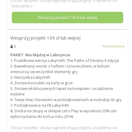
Chcesz wysyłkę - dodaj nagrodę drugą od góry, a wyślemy na
Twój adres :)
Wesprzyj projekt
119
zł lub więcej
Wesprzyj projekt
139
zł lub więcej
3
Nielimitowana
PAKIET: Nie błądzę w Labiryncie
1. Pudełkowa wersja Labyrinth: The Paths of Destiny II edycja
2. Bawełniany worek z haftem i sznureczkiem, w którym
zmieszczą się wszystkie elementy gry
3. Naszywka Labyrinth
4. Zestaw koszulek na karty w grze
5. Zestaw ekskluzywnych tapet na komputer i urządzenia
mobilne
6. Twoje Imię i Nazwisko w podziękowaniach w instrukcji do gry
7. Podziękowana na FB Labyrinth
8. Zniżka na zkupy w sklepie Let's Play w wysokości 20% (do
wykorzystania do końca roku 2014)
Chcesz wysyłkę - dodaj nagrodę drugą od góry, a wyślemy na