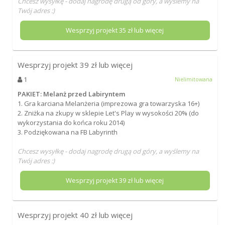
Chcesz wysyłkę - dodaj nagrodę drugą od góry, a wyślemy na
Twój adres :)
Wesprzyj projekt
35
zł lub więcej
Wesprzyj projekt
39
zł lub więcej
1
Nielimitowana
PAKIET: Melanż przed Labiryntem
1. Gra karciana Melanżeria (imprezowa gra towarzyska 16+)
2. Zniżka na zkupy w sklepie Let's Play w wysokości 20% (do
wykorzystania do końca roku 2014)
3. Podziękowana na FB Labyrinth
Chcesz wysyłkę - dodaj nagrodę drugą od góry, a wyślemy na
Twój adres :)
Wesprzyj projekt
39
zł lub więcej
Wesprzyj projekt
40
zł lub więcej