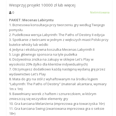
Wesprzyj projekt
10000
zł lub więcej
0
Nielimitowana
PAKIET: Mecenas Labiryntu
1. Biznesowa konsultacja przy tworzeniu gry według Twojego
pomysłu.
2. Pudełkowa wersja Labyrinth: The Paths of Destiny II edycja
3. Spotkanie z twórcami w jednym z większych miast Polski przy
butelce whisky lub wódki
4. Jedyna i ekskluzywna koszulka Mecenas Labyrinth II
5. Logo głównego sponsora na tyle pudełka
6. Dożywotnia zniżka na zakupy w sklepie Let's Play w
wysokości 20% (tylko dla klientów indywidualnych)
7. Otrzymujesz dodatkowo każdą następną wydaną grę przez
wydawnictwo Let's Play
8. Mata do gry na stół z wyhaftowanym na środku logiem
“Labyrinth: The Paths of Destiny” (materiał: alcantara, wymiary
1m x 1m)
9. Bawełniany worek z haftem i sznureczkiem, w którym
zmieszczą się wszystkie elementy gry
10. Gra karciana Melanżeria (imprezowa gra towarzyska 16+)
11. Gra karciana Swing (zwariowana imprezowa gra o seksie
18+)