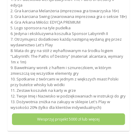
edycja
2. Gra karciana Melanżeria (imprezowa gra towarzyska 16+)
3. Gra karciana Swing (zwariowana imprezowa gra o seksie 18+)
4. Gra Arkana Miłości: EDYCJA PREMIUM
5. Logo sponsora na tyle pudełka
6. Jedyna i ekskluzywna koszulka Sponsor Labyrinth II
7. Otrzymujesz dodatkowo każdą następną wydaną grę przez
wydawnictwo Let's Play
8. Mata do gry na stół z wyhaftowanym na środku logiem
“Labyrinth: The Paths of Destiny” (materiał: alcantara, wymiary
1m x 1m)
9. Bawełniany worek z haftem i sznureczkiem, w którym
zmieszczą się wszystkie elementy gry
10. Spotkanie z twórcami w jednym z większych miast Polski
przy butelce whisky lub wódki
11. Zestaw koszulek na karty w grze
12. Twoje Imię i Nazwisko w podziękowaniach w instrukcji do gry
13. Dożywotnia zniżka na zakupy w sklepie Let's Play w
wysokości 20% (tylko dla klientów indywidualnych)
Wesprzyj projekt
5000
zł lub więcej