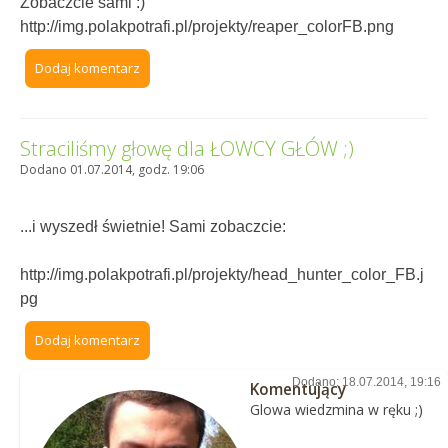
Zobaczcie sami :)
http://img.polakpotrafi.pl/projekty/reaper_colorFB.png
Dodaj komentarz
Straciliśmy głowę dla ŁOWCY GŁÓW ;)
Dodano 01.07.2014, godz. 19:06
...i wyszedł świetnie! Sami zobaczcie:
http://img.polakpotrafi.pl/projekty/head_hunter_color_FB.j
pg
Dodaj komentarz
Dodano: 18.07.2014, 19:16
Komentujący
Glowa wiedzmina w ręku ;)