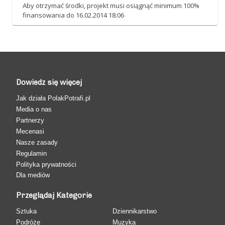
Aby otrzymać środki, projekt musi osiągnąć minimum 100%
finansowania do 16.02.2014 18:06
Dowiedz się więcej
Jak działa PolakPotrafi.pl
Media o nas
Partnerzy
Mecenasi
Nasze zasady
Regulamin
Polityka prywatności
Dla mediów
Przeglądaj Kategorie
Sztuka
Dziennikarstwo
Podróże
Muzyka