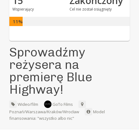
15
Zakończony
Wspierający
Cel nie został osiągnięty
11%
Sprowadźmy
reżysera na
premierę Blue
Highway!
Wideo/film
GoTo Films
Poznań/Warszawa/Kraków/Wrocław
Model
finansowania: "wszystko albo nic"