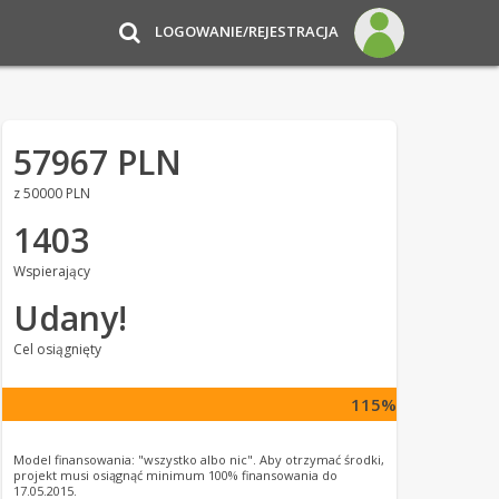
LOGOWANIE/REJESTRACJA
57967 PLN
z 50000 PLN
1403
Wspierający
Udany!
Cel osiągnięty
115%
Model finansowania: "wszystko albo nic". Aby otrzymać środki,
projekt musi osiągnąć minimum 100% finansowania do
17.05.2015.