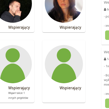
We
6
- p
- i
Wspierający
Wspierający
We
1
- 1
- B
wyk
mie
Wspierający
Wspierający
Wsparł także 1
- i
innych projektów