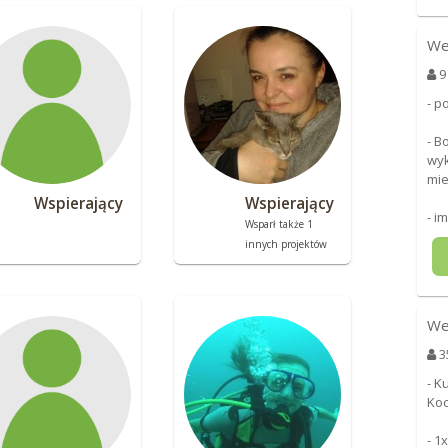
We
9
- p
- B
wyk
mie
Wspierający
Wspierający
- i
Wsparł także 1
innych projektów
We
3
- K
Koc
- 1