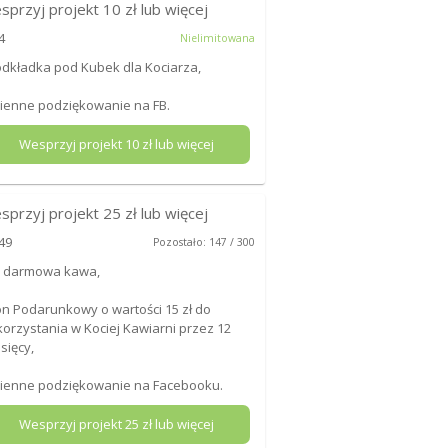
sprzyj projekt
10
zł lub więcej
4
Nielimitowana
odkładka pod Kubek dla Kociarza,
mienne podziękowanie na FB.
Wesprzyj projekt
10
zł lub więcej
sprzyj projekt
25
zł lub więcej
49
Pozostało: 147 / 300
x darmowa kawa,
on Podarunkowy o wartości 15 zł do
orzystania w Kociej Kawiarni przez 12
sięcy,
mienne podziękowanie na Facebooku.
Wesprzyj projekt
25
zł lub więcej