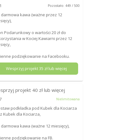
1
Pozostało: 449 / 500
x darmowa kawa (ważne przez 12
sięcy),
on Podarunkowy o wartości 20 zł do
orzystania w Kociej Kawiarni przez 12
sięcy,
mienne podziękowanie na Facebooku.
Wesprzyj projekt
35
zł lub więcej
sprzyj projekt
40
zł lub więcej
7
Nielimitowana
estaw podkładka pod Kubek dla Kociarza
z Kubek dla Kociarza,
x darmowa kawa (ważne 12 miesięcy),
mienne podziękowanie na FB.