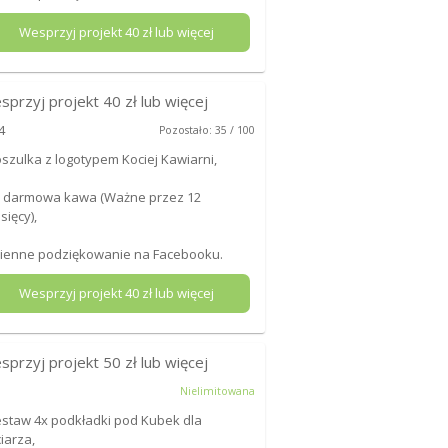
Wesprzyj projekt
40
zł lub więcej
sprzyj projekt
40
zł lub więcej
4
Pozostało: 35 / 100
oszulka z logotypem Kociej Kawiarni,
x darmowa kawa (Ważne przez 12
sięcy),
mienne podziękowanie na Facebooku.
Wesprzyj projekt
40
zł lub więcej
sprzyj projekt
50
zł lub więcej
Nielimitowana
estaw 4x podkładki pod Kubek dla
iarza,