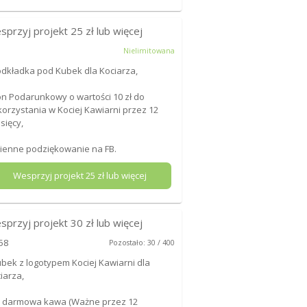
sprzyj projekt
25
zł lub więcej
Nielimitowana
odkładka pod Kubek dla Kociarza,
on Podarunkowy o wartości 10 zł do
orzystania w Kociej Kawiarni przez 12
sięcy,
mienne podziękowanie na FB.
Wesprzyj projekt
25
zł lub więcej
sprzyj projekt
30
zł lub więcej
58
Pozostało: 30 / 400
ubek z logotypem Kociej Kawiarni dla
iarza,
x darmowa kawa (Ważne przez 12