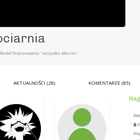
ociarnia
Model finansowania: "wszystko albo nic"
AKTUALNOŚCI
(28)
KOMENTARZE
(85)
Nag
We
4
Wsp