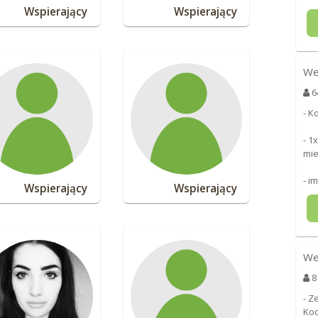
Wspierający
Wspierający
We
6
- K
- 1
mie
- i
Wspierający
Wspierający
We
8
- Z
Koc