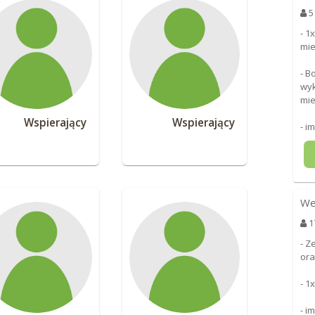
5
- 1
mie
- B
wyk
mie
Wspierający
Wspierający
- i
We
1
- Z
ora
- 1
- i