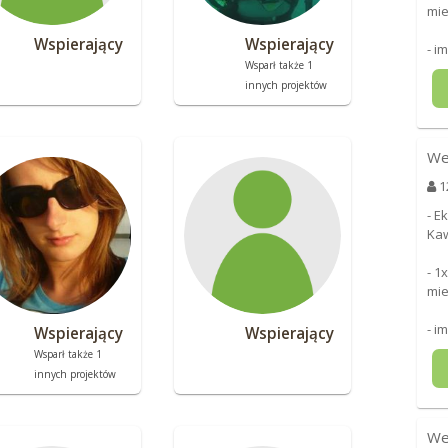
mie
Wspierający
Wspierający
- i
Wsparł także 1
innych projektów
We
1
- E
Kaw
- 1
mie
- i
Wspierający
Wspierający
Wsparł także 1
innych projektów
We