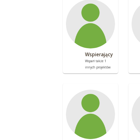
Wspierający
Wsparł także 1
innych projektów