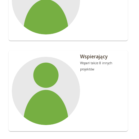
Wspierający
Wsparł także 8 innych
projektów