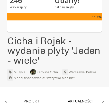
246
Udany!
Wspierający
Cel osiągnięty
117%
Cicha i Rojek -
wydanie płyty 'Jeden
- wiele'
Muzyka
Karolina Cicha
Warszawa, Polska
Model finansowania: "wszystko albo nic"
PROJEKT
AKTUALNOŚCI
<
>