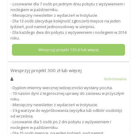
- Losowanie dla 7 osób po jednym dniu pobytu z wyżywieniem i
noclegiem w październiku.
- Miesięczny newsletter z wydarzeń w Instytucie.
- Dla 13 osób (decyduje kolejność zgłoszeń) miejsce na jeden
tydzień, pod namiot jednoosobowy w sierpniu.
- Dla każdego dwa dni pobytu z wyżywieniem i noclegiem w 2014
roku.
Wesprzyj projekt
130
zł lub więcej
Wesprzyj projekt
300
zł lub więcej
Nielimitowana
- Dyplom imienny wiecznej wdzięczności wysłany poczta.
- 10 nasion dyni z tegorocznej uprawy do zasiewu w przyszłym
roku.
- Miesięczny newsletter z wydarzeń w Instytucie.
- 3 kg warzyw do wypróbowania (wysyłka lub odbiór osobisty)
od września.
- Losowanie dla 5 osób po 2 dni pobytu z wyżywieniem i
noclegiem w październiku.
- Dla 15 osób miejsce, na jeden tydzień, pod namiot