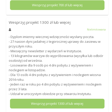
Wesprzyj projekt
700
zł lub więcej
Wesprzyj projekt
1300
zł lub więcej
Nielimitowana
- Dyplom imienny wiecznej wdzięczności wysłany poczta.
- 27 nasion dyni jadalnej z tegorocznej uprawy do zasiewu w
przyszłym roku.
- Miesięczny newsletter z wydarzeń w Instytucie.
- 13 kilogramów warzyw do wypróbowania (wysyłka lub odbiór
osobisty) od września.
- Losowanie dla 9 osób po 4 dni pobytu z wyżywieniem i
noclegiem w listopadzie.
- Dla 13 osób 4 dni pobytu z wyżywieniem i noclegiem wiosna
2014 roku.
- Jeden raz w roku po 4 dni pobytu z wyżywieniem i noclegiem
przez 3 lata.
- Udział w uroczystym obiedzie przy otwarciu Instytutu.
Wesprzyj projekt
1300
zł lub więcej