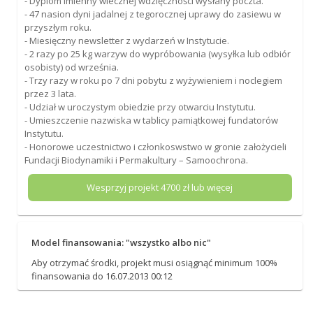
- Dyplom imienny wiecznej wdzięczności wysłany poczta.
- 47 nasion dyni jadalnej z tegorocznej uprawy do zasiewu w
przyszłym roku.
- Miesięczny newsletter z wydarzeń w Instytucie.
- 2 razy po 25 kg warzyw do wypróbowania (wysyłka lub odbiór
osobisty) od września.
- Trzy razy w roku po 7 dni pobytu z wyżywieniem i noclegiem
przez 3 lata.
- Udział w uroczystym obiedzie przy otwarciu Instytutu.
- Umieszczenie nazwiska w tablicy pamiątkowej fundatorów
Instytutu.
- Honorowe uczestnictwo i członkoswstwo w gronie założycieli
Fundacji Biodynamiki i Permakultury – Samoochrona.
Wesprzyj projekt
4700
zł lub więcej
Model finansowania: "wszystko albo nic"
Aby otrzymać środki, projekt musi osiągnąć minimum 100%
finansowania do 16.07.2013 00:12