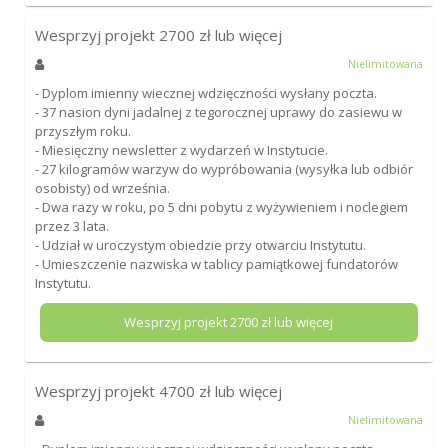
Wesprzyj projekt
2700
zł lub więcej
Nielimitowana
- Dyplom imienny wiecznej wdzięczności wysłany poczta.
- 37 nasion dyni jadalnej z tegorocznej uprawy do zasiewu w
przyszłym roku.
- Miesięczny newsletter z wydarzeń w Instytucie.
- 27 kilogramów warzyw do wypróbowania (wysyłka lub odbiór
osobisty) od września.
- Dwa razy w roku, po 5 dni pobytu z wyżywieniem i noclegiem
przez 3 lata.
- Udział w uroczystym obiedzie przy otwarciu Instytutu.
- Umieszczenie nazwiska w tablicy pamiątkowej fundatorów
Instytutu.
Wesprzyj projekt
2700
zł lub więcej
Wesprzyj projekt
4700
zł lub więcej
Nielimitowana