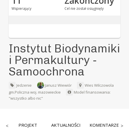
11
Zakończony
Wspierający
Cel nie został osiągnięty
Instytut Biodynamiki
i Permakultury -
Samoochrona
Jedzenie
Janusz Wiewiór
Wies Wilczowola
gm.Policzna woj. mazowieckie
Model finansowania:
"wszystko albo nic"
CY
PROJEKT
AKTUALNOŚCI
KOMENTARZE
<
>