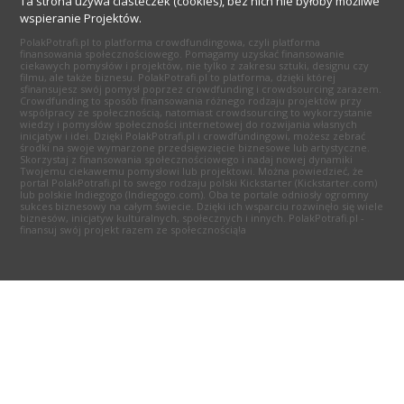
Ta strona używa ciasteczek (cookies), bez nich nie byłoby możliwe
wspieranie Projektów.
PolakPotrafi.pl to platforma crowdfundingowa, czyli platforma
finansowania społecznościowego. Pomagamy uzyskać finansowanie
ciekawych pomysłów i projektów, nie tylko z zakresu sztuki, designu czy
filmu, ale także biznesu. PolakPotrafi.pl to platforma, dzięki której
sfinansujesz swój pomysł poprzez crowdfunding i crowdsourcing zarazem.
Crowdfunding to sposób finansowania różnego rodzaju projektów przy
współpracy ze społecznością, natomiast crowdsourcing to wykorzystanie
wiedzy i pomysłów społeczności internetowej do rozwijania własnych
inicjatyw i idei. Dzięki PolakPotrafi.pl i crowdfundingowi, możesz zebrać
środki na swoje wymarzone przedsięwzięcie biznesowe lub artystyczne.
Skorzystaj z finansowania społecznościowego i nadaj nowej dynamiki
Twojemu ciekawemu pomysłowi lub projektowi. Można powiedzieć, że
portal PolakPotrafi.pl to swego rodzaju polski Kickstarter (Kickstarter.com)
lub polskie Indiegogo (Indiegogo.com). Oba te portale odniosły ogromny
sukces biznesowy na całym świecie. Dzięki ich wsparciu rozwinęło się wiele
biznesów, inicjatyw kulturalnych, społecznych i innych. PolakPotrafi.pl -
finansuj swój projekt razem ze społecznością!a