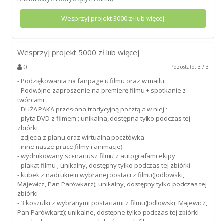
Wesprzyj projekt
3000
zł lub więcej
Wesprzyj projekt
5000
zł lub więcej
0
Pozostało: 3 / 3
- Podziękowania na fanpage'u filmu oraz w mailu.
- Podwójne zaproszenie na premierę filmu + spotkanie z
twórcami
- DUŻA PAKA przesłana tradycyjną pocztą a w niej :
- płyta DVD z filmem ; unikalna, dostępna tylko podczas tej
zbiórki
- zdjęcia z planu oraz wirtualna pocztówka
- inne nasze prace(filmy i animacje)
- wydrukowany scenariusz filmu z autografami ekipy
- plakat filmu ; unikalny, dostępny tylko podczas tej zbiórki
- kubek z nadrukiem wybranej postaci z filmu(Jodlowski,
Majewicz, Pan Parówkarz); unikalny, dostępny tylko podczas tej
zbiórki
- 3 koszulki z wybranymi postaciami z filmu(Jodlowski, Majewicz,
Pan Parówkarz); unikalne, dostępne tylko podczas tej zbiórki