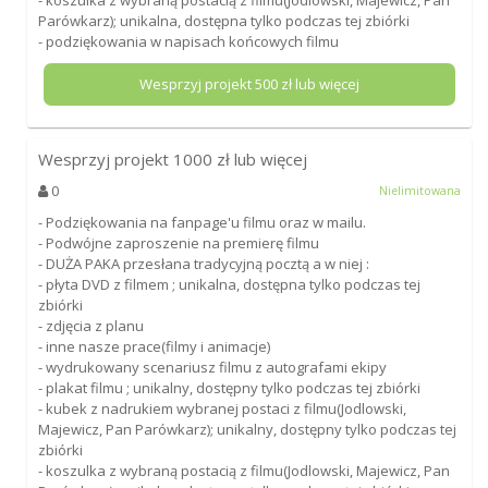
Parówkarz); unikalna, dostępna tylko podczas tej zbiórki
- podziękowania w napisach końcowych filmu
Wesprzyj projekt
500
zł lub więcej
Wesprzyj projekt
1000
zł lub więcej
0
Nielimitowana
- Podziękowania na fanpage'u filmu oraz w mailu.
- Podwójne zaproszenie na premierę filmu
- DUŻA PAKA przesłana tradycyjną pocztą a w niej :
- płyta DVD z filmem ; unikalna, dostępna tylko podczas tej
zbiórki
- zdjęcia z planu
- inne nasze prace(filmy i animacje)
- wydrukowany scenariusz filmu z autografami ekipy
- plakat filmu ; unikalny, dostępny tylko podczas tej zbiórki
- kubek z nadrukiem wybranej postaci z filmu(Jodlowski,
Majewicz, Pan Parówkarz); unikalny, dostępny tylko podczas tej
zbiórki
- koszulka z wybraną postacią z filmu(Jodlowski, Majewicz, Pan