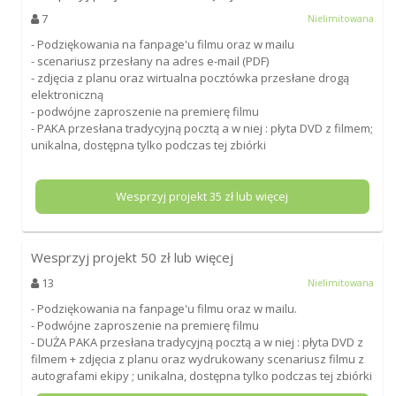
7
Nielimitowana
- Podziękowania na fanpage'u filmu oraz w mailu
- scenariusz przesłany na adres e-mail (PDF)
- zdjęcia z planu oraz wirtualna pocztówka przesłane drogą
elektroniczną
- podwójne zaproszenie na premierę filmu
- PAKA przesłana tradycyjną pocztą a w niej : płyta DVD z filmem;
unikalna, dostępna tylko podczas tej zbiórki
Wesprzyj projekt
35
zł lub więcej
Wesprzyj projekt
50
zł lub więcej
13
Nielimitowana
- Podziękowania na fanpage'u filmu oraz w mailu.
- Podwójne zaproszenie na premierę filmu
- DUŻA PAKA przesłana tradycyjną pocztą a w niej : płyta DVD z
filmem + zdjęcia z planu oraz wydrukowany scenariusz filmu z
autografami ekipy ; unikalna, dostępna tylko podczas tej zbiórki