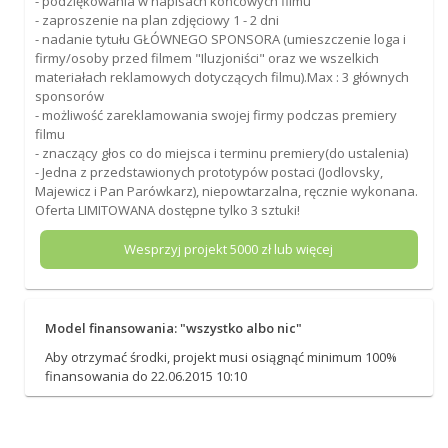
- podziękowania w napisach końcowych filmu
- zaproszenie na plan zdjęciowy 1 - 2 dni
- nadanie tytułu GŁÓWNEGO SPONSORA (umieszczenie loga i
firmy/osoby przed filmem "Iluzjoniści" oraz we wszelkich
materiałach reklamowych dotyczących filmu).Max : 3 głównych
sponsorów
- możliwość zareklamowania swojej firmy podczas premiery
filmu
- znaczący głos co do miejsca i terminu premiery(do ustalenia)
- Jedna z przedstawionych prototypów postaci (Jodlovsky,
Majewicz i Pan Parówkarz), niepowtarzalna, ręcznie wykonana.
Oferta LIMITOWANA dostępne tylko 3 sztuki!
Wesprzyj projekt
5000
zł lub więcej
Model finansowania: "wszystko albo nic"
Aby otrzymać środki, projekt musi osiągnąć minimum 100%
finansowania do 22.06.2015 10:10