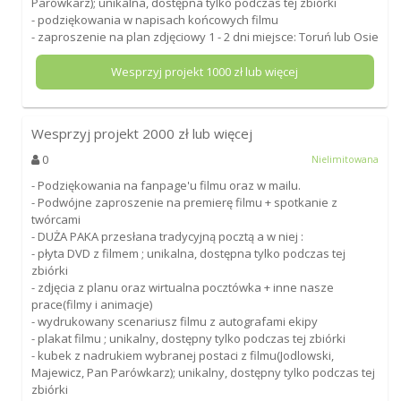
Parówkarz); unikalna, dostępna tylko podczas tej zbiórki
- podziękowania w napisach końcowych filmu
- zaproszenie na plan zdjęciowy 1 - 2 dni miejsce: Toruń lub Osie
Wesprzyj projekt
1000
zł lub więcej
Wesprzyj projekt
2000
zł lub więcej
0
Nielimitowana
- Podziękowania na fanpage'u filmu oraz w mailu.
- Podwójne zaproszenie na premierę filmu + spotkanie z
twórcami
- DUŻA PAKA przesłana tradycyjną pocztą a w niej :
- płyta DVD z filmem ; unikalna, dostępna tylko podczas tej
zbiórki
- zdjęcia z planu oraz wirtualna pocztówka + inne nasze
prace(filmy i animacje)
- wydrukowany scenariusz filmu z autografami ekipy
- plakat filmu ; unikalny, dostępny tylko podczas tej zbiórki
- kubek z nadrukiem wybranej postaci z filmu(Jodlowski,
Majewicz, Pan Parówkarz); unikalny, dostępny tylko podczas tej
zbiórki