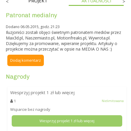
PROJEKT
AKTUALNOŚCI
<
>
Patronat medialny
Dodano 06.05.2015, godz. 21:23
Iluzjoniści zostali objęci świetnym patronatem mediów przez
Max3d.pl, Naszemiasto.pl, Motionfreaks.pl, Wywrota.pl.
Dziękujemy za promowanie, wpieranie projektu. Artykuły o
projekcie można przeczytać w opsie na MEDIA O NAS :)
Dodaj komentarz
Nagrody
Wesprzyj projekt
1
zł lub więcej
1
Nielimitowana
Wsparcie bez nagrody
Wesprzyj projekt
1
zł lub więcej