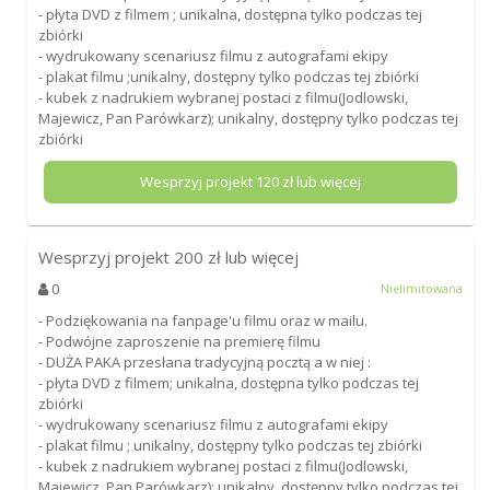
- płyta DVD z filmem ; unikalna, dostępna tylko podczas tej
zbiórki
- wydrukowany scenariusz filmu z autografami ekipy
- plakat filmu ;unikalny, dostępny tylko podczas tej zbiórki
- kubek z nadrukiem wybranej postaci z filmu(Jodlowski,
Majewicz, Pan Parówkarz); unikalny, dostępny tylko podczas tej
zbiórki
Wesprzyj projekt
120
zł lub więcej
Wesprzyj projekt
200
zł lub więcej
0
Nielimitowana
- Podziękowania na fanpage'u filmu oraz w mailu.
- Podwójne zaproszenie na premierę filmu
- DUŻA PAKA przesłana tradycyjną pocztą a w niej :
- płyta DVD z filmem; unikalna, dostępna tylko podczas tej
zbiórki
- wydrukowany scenariusz filmu z autografami ekipy
- plakat filmu ; unikalny, dostępny tylko podczas tej zbiórki
- kubek z nadrukiem wybranej postaci z filmu(Jodlowski,
Majewicz, Pan Parówkarz); unikalny, dostępny tylko podczas tej