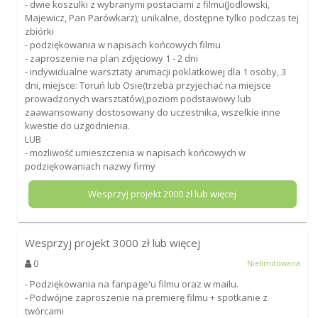
- dwie koszulki z wybranymi postaciami z filmu(Jodlowski,
Majewicz, Pan Parówkarz); unikalne, dostępne tylko podczas tej
zbiórki
- podziękowania w napisach końcowych filmu
- zaproszenie na plan zdjęciowy 1 - 2 dni
- indywidualne warsztaty animacji poklatkowej dla 1 osoby, 3
dni, miejsce: Toruń lub Osie(trzeba przyjechać na miejsce
prowadzonych warsztatów),poziom podstawowy lub
zaawansowany dostosowany do uczestnika, wszelkie inne
kwestie do uzgodnienia.
LUB
- możliwość umieszczenia w napisach końcowych w
podziękowaniach nazwy firmy
Wesprzyj projekt
2000
zł lub więcej
Wesprzyj projekt
3000
zł lub więcej
0
Nielimitowana
- Podziękowania na fanpage'u filmu oraz w mailu.
- Podwójne zaproszenie na premierę filmu + spotkanie z
twórcami