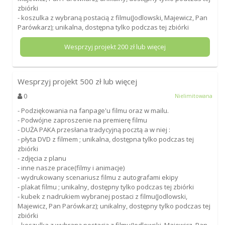
zbiórki
- koszulka z wybraną postacią z filmu(Jodlowski, Majewicz, Pan
Parówkarz); unikalna, dostępna tylko podczas tej zbiórki
Wesprzyj projekt
200
zł lub więcej
Wesprzyj projekt
500
zł lub więcej
0
Nielimitowana
- Podziękowania na fanpage'u filmu oraz w mailu.
- Podwójne zaproszenie na premierę filmu
- DUŻA PAKA przesłana tradycyjną pocztą a w niej :
- płyta DVD z filmem ; unikalna, dostępna tylko podczas tej
zbiórki
- zdjęcia z planu
- inne nasze prace(filmy i animacje)
- wydrukowany scenariusz filmu z autografami ekipy
- plakat filmu ; unikalny, dostępny tylko podczas tej zbiórki
- kubek z nadrukiem wybranej postaci z filmu(Jodlowski,
Majewicz, Pan Parówkarz); unikalny, dostępny tylko podczas tej
zbiórki
- koszulka z wybraną postacią z filmu(Jodlowski, Majewicz, Pan