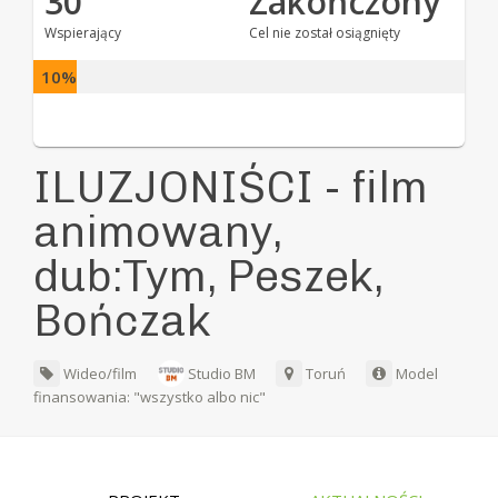
30
Zakończony
Wspierający
Cel nie został osiągnięty
10%
ILUZJONIŚCI - film
animowany,
dub:Tym, Peszek,
Bończak
Wideo/film
Studio BM
Toruń
Model
finansowania: "wszystko albo nic"