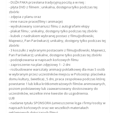
- DUŻA PAKA przesłana tradycyjną pocztą a w niej :
- płyta DVD z filmem ; unikalna, dostępna tylko podczas tej
zbiórki
- zdjęcia z planu oraz
- inne nasze prace(filmy i animacje)
- wydrukowany scenariusz filmu z autografami ekipy
- plakat filmu ; unikalny, dostępny tylko podczas tej zbiórki
- kubek z nadrukiem wybranej postaci z filmu(Jodlowski,
Majewicz, Pan Parówkarz); unikalny, dostępny tylko podczas tej
zbiórki
- 3 koszulki z wybranymi postaciami z filmu(Jodlowski, Majewicz,
Pan Parówkarz); unikalne, dostępne tylko podczas tej zbiórki
- podziękowania w napisach końcowych filmu
- zaproszenie na plan zdjęciowy 1 - 2 dni
- rozbudowane warsztaty animacji poklatkowej dla max 5 osób
w wybranym przez uczestników miejscu w Polsce(np: placówka
domu kultury, świetlica) , 5 dni, praca zespołowa podczas której
powstanie 1 lub kilka krótkometrażowych filmów animowanych,
poziom podstawowy lub zaawansowany dostosowany do
uczestników, wszelkie inne kwestie do uzgodnienia.
LUB
- nadanie tytułu SPONSORA (umieszczenie loga i firmy/osoby w
napisach końcowych oraz we wszelkich materiałach
reklamowych dotyczących filmu)