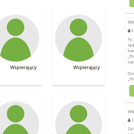
We
5
Ty,
spę
bar
„Th
nau
Wspierający
Wspierający
Dod
„Th
We
1
Za 