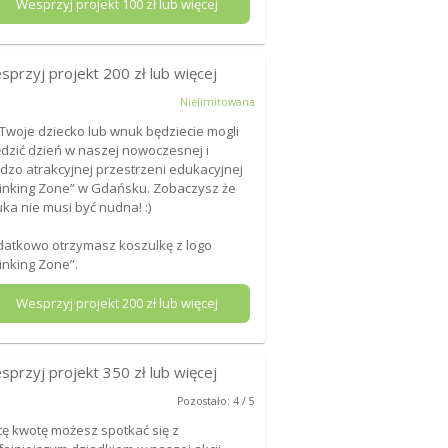
Wesprzyj projekt
100
zł lub więcej
sprzyj projekt
200
zł lub więcej
Nielimitowana
 Twoje dziecko lub wnuk będziecie mogli
dzić dzień w naszej nowoczesnej i
dzo atrakcyjnej przestrzeni edukacyjnej
inking Zone” w Gdańsku. Zobaczysz że
ka nie musi być nudna! :)
atkowo otrzymasz koszulkę z logo
inking Zone”.
Wesprzyj projekt
200
zł lub więcej
sprzyj projekt
350
zł lub więcej
Pozostało: 4 / 5
tę kwotę możesz spotkać się z