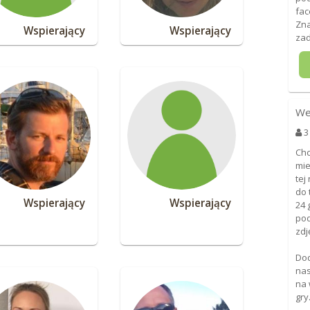
fac
Zna
Wspierający
Wspierający
zad
We
3
Chc
mie
tej
do 
Wspierający
Wspierający
24 
pod
zdj
Do
nas
na 
gry