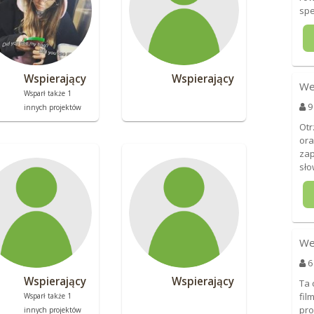
spe
Wspierający
Wspierający
We
Wsparł także 1
9
innych projektów
Otr
ora
zap
sło
We
6
Wspierający
Wspierający
Ta 
fil
Wsparł także 1
pro
innych projektów