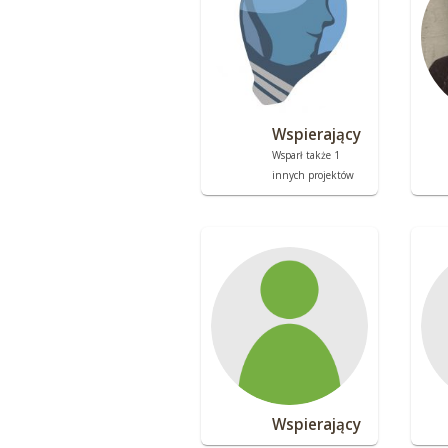
Wspierający
Wsparł także 1
innych projektów
Wspierający