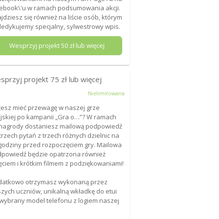
ebook\'u w ramach podsumowania akcji.
jdziesz się również na liście osób, którym
edykujemy specjalny, sylwestrowy wpis.
Wesprzyj projekt
50
zł lub więcej
sprzyj projekt
75
zł lub więcej
Nielimitowana
esz mieć przewagę w naszej grze
jskiej po kampanii „Gra o…”? W ramach
 nagrody dostaniesz mailową podpowiedź
trzech pytań z trzech różnych dzielnic na
godziny przed rozpoczęciem gry. Mailowa
powiedź będzie opatrzona również
ęciem i krótkim filmem z podziękowaniami!
datkowo otrzymasz wykonaną przez
zych uczniów, unikalną wkładkę do etui
wybrany model telefonu z logiem naszej
.