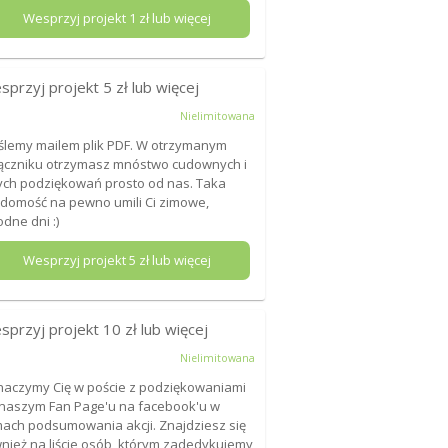
Wesprzyj projekt
1
zł lub więcej
sprzyj projekt
5
zł lub więcej
Nielimitowana
lemy mailem plik PDF. W otrzymanym
ączniku otrzymasz mnóstwo cudownych i
ych podziękowań prosto od nas. Taka
domość na pewno umili Ci zimowe,
odne dni :)
Wesprzyj projekt
5
zł lub więcej
sprzyj projekt
10
zł lub więcej
Nielimitowana
aczymy Cię w poście z podziękowaniami
naszym Fan Page'u na facebook'u w
ach podsumowania akcji. Znajdziesz się
nież na liście osób, którym zadedykujemy