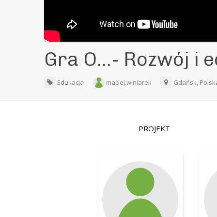
Gra O...- Rozwój i 
Edukacja
maciej.winiarek
Gdańsk, Pols
PROJEKT