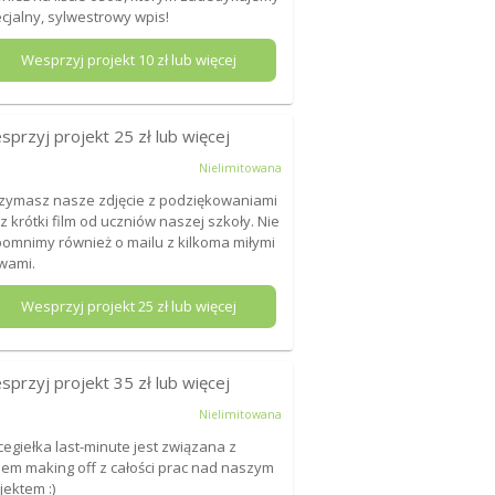
cjalny, sylwestrowy wpis!
Wesprzyj projekt
10
zł lub więcej
sprzyj projekt
25
zł lub więcej
Nielimitowana
zymasz nasze zdjęcie z podziękowaniami
z krótki film od uczniów naszej szkoły. Nie
omnimy również o mailu z kilkoma miłymi
wami.
Wesprzyj projekt
25
zł lub więcej
sprzyj projekt
35
zł lub więcej
Nielimitowana
cegiełka last-minute jest związana z
mem making off z całości prac nad naszym
jektem :)