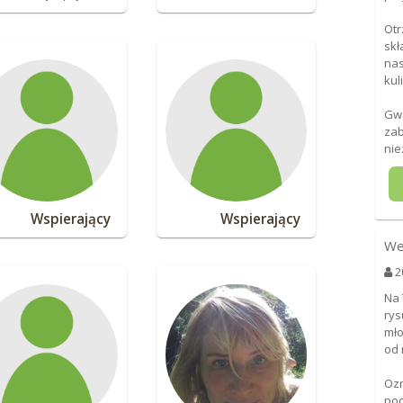
Otr
skł
nas
kul
Gwa
zab
nie
Wspierający
Wspierający
We
2
Na 
rys
mło
od 
Ozn
pod