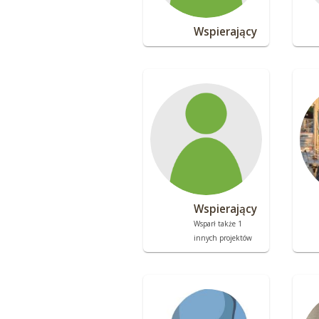
Wspierający
Wspierający
Wsparł także 1
innych projektów