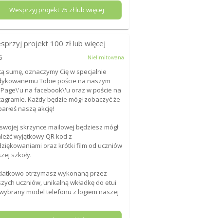
Wesprzyj projekt
75
zł lub więcej
sprzyj projekt
100
zł lub więcej
5
Nielimitowana
tą sumę, oznaczymy Cię w specjalnie
dykowanemu Tobie poście na naszym
Page\'u na facebook\'u oraz w poście na
tagramie. Każdy będzie mógł zobaczyć że
arłeś naszą akcję!
swojej skrzynce mailowej będziesz mógł
leźć wyjątkowy QR kod z
ziękowaniami oraz krótki film od uczniów
zej szkoły.
datkowo otrzymasz wykonaną przez
zych uczniów, unikalną wkładkę do etui
wybrany model telefonu z logiem naszej
.