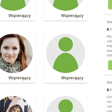
Wspierający
Wspierający
We
4
Wyś
zał
mił
wia
chł
Wspierający
Wspierający
We
8
Ozn
na 
ram
rów