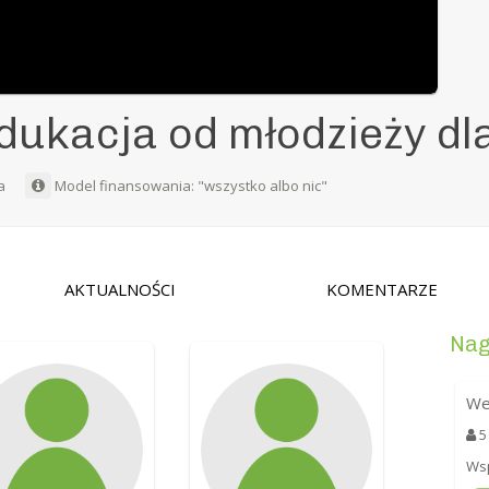
edukacja od młodzieży dl
ka
Model finansowania: "wszystko albo nic"
AKTUALNOŚCI
KOMENTARZE
Nag
We
5
Wsp