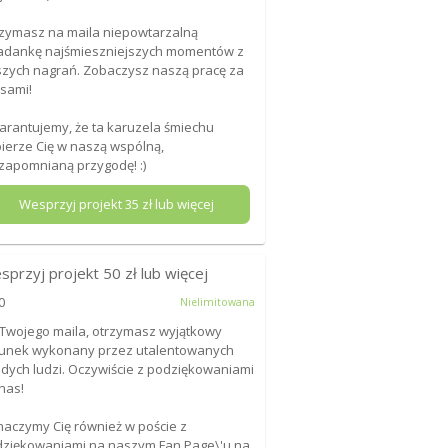
zymasz na maila niepowtarzalną
adankę najśmieszniejszych momentów z
zych nagrań. Zobaczysz naszą pracę za
isami!
rantujemy, że ta karuzela śmiechu
ierze Cię w naszą wspólną,
zapomnianą przygodę! :)
Wesprzyj projekt
35
zł lub więcej
sprzyj projekt
50
zł lub więcej
0
Nielimitowana
Twojego maila, otrzymasz wyjątkowy
unek wykonany przez utalentowanych
dych ludzi. Oczywiście z podziękowaniami
nas!
aczymy Cię również w poście z
ziękowaniami na naszym Fan Page\'u na