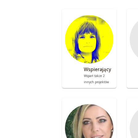
Wspierający
Wsparł także 2
innych projektów