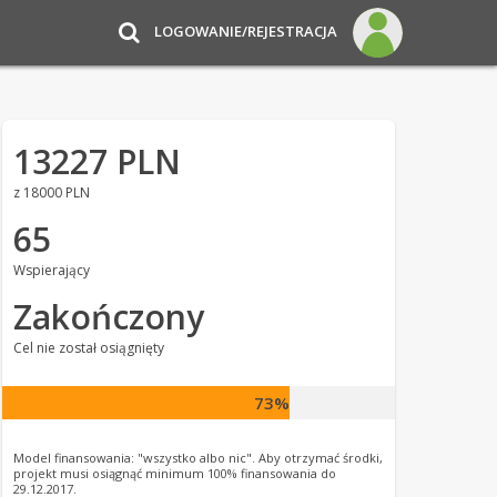
LOGOWANIE/REJESTRACJA
13227 PLN
z 18000 PLN
65
Wspierający
Zakończony
Cel nie został osiągnięty
73%
Model finansowania: "wszystko albo nic". Aby otrzymać środki,
projekt musi osiągnąć minimum 100% finansowania do
29.12.2017.