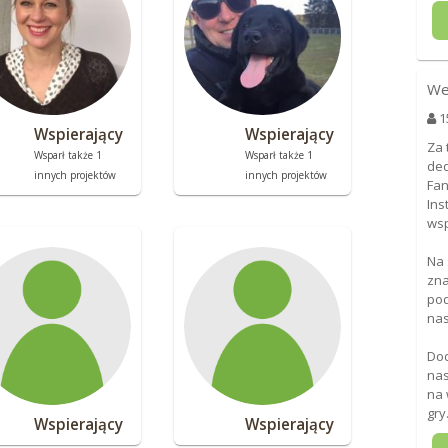
We
1
Wspierający
Wspierający
Za 
Wsparł także 1
Wsparł także 1
de
innych projektów
innych projektów
Fan
Ins
wsp
Na 
zna
pod
nas
Do
nas
na 
gry
Wspierający
Wspierający