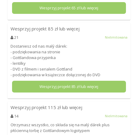
Wesprzyj projekt
65
zł lub więcej
Wesprzyj projekt
85
zł lub więcej
21
Nielimitowana
Dostaniesz od nas malý dárek:
- podziękowania na stronie
- Gottlandowa przypinka
- lentilky
- DVD z filmem i serialem Gottland
- podziękowania w książeczce dołączonej do DVD
Wesprzyj projekt
85
zł lub więcej
Wesprzyj projekt
115
zł lub więcej
14
Nielimitowana
Otrzymasz wszystko, co składa się na malý dárek plus
płócienną torbę z Gottlandowym logotypem