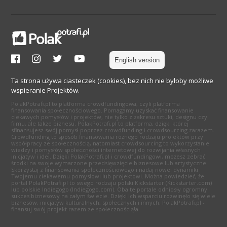
English version
Ta strona używa ciasteczek (cookies), bez nich nie byłoby możliwe
wspieranie Projektów.
PolakPotrafi.pl to platforma crowdfundingowa, czyli platforma
finansowania społecznościowego. Pomagamy uzyskać finansowanie
ciekawych pomysłów i projektów, nie tylko z zakresu sztuki, designu czy
filmu, ale także biznesu. PolakPotrafi.pl to platforma, dzięki której
sfinansujesz swój pomysł poprzez crowdfunding i crowdsourcing zarazem.
Crowdfunding to sposób finansowania różnego rodzaju projektów przy
współpracy ze społecznością, natomiast crowdsourcing to wykorzystanie
wiedzy i pomysłów społeczności internetowej do rozwijania własnych
inicjatyw i idei. Dzięki PolakPotrafi.pl i crowdfundingowi, możesz zebrać
środki na swoje wymarzone przedsięwzięcie biznesowe lub artystyczne.
Skorzystaj z finansowania społecznościowego i nadaj nowej dynamiki
Twojemu ciekawemu pomysłowi lub projektowi. Można powiedzieć, że
portal PolakPotrafi.pl to swego rodzaju polski Kickstarter (Kickstarter.com)
lub polskie Indiegogo (Indiegogo.com). Oba te portale odniosły ogromny
sukces biznesowy na całym świecie. Dzięki ich wsparciu rozwinęło się wiele
biznesów, inicjatyw kulturalnych, społecznych i innych. PolakPotrafi.pl -
finansuj swój projekt razem ze społecznością!a