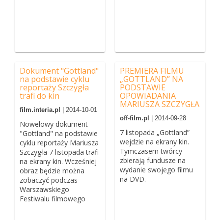
Dokument "Gottland"
PREMIERA FILMU
na podstawie cyklu
„GOTTLAND” NA
reportaży Szczygła
PODSTAWIE
trafi do kin
OPOWIADANIA
MARIUSZA SZCZYGŁA
film.interia.pl
| 2014-10-01
off-film.pl
| 2014-09-28
Nowelowy dokument
7 listopada „Gottland”
"Gottland" na podstawie
wejdzie na ekrany kin.
cyklu reportaży Mariusza
Tymczasem twórcy
Szczygła 7 listopada trafi
zbierają fundusze na
na ekrany kin. Wcześniej
wydanie swojego filmu
obraz będzie można
na DVD.
zobaczyć podczas
Warszawskiego
Festiwalu filmowego