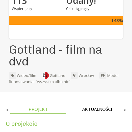
113
Udany!
Wspierający
Cel osiągnięty
143%
Gottland - film na
dvd
Wideo/film
Gottland
Wrocław
Model
finansowania: "wszystko albo nic"
PROJEKT
AKTUALNOŚCI
<
>
O projekcie