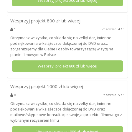
Wesprzyj projekt
500
zł lub więcej
Wesprzyj projekt
800
zł lub więcej
1
Pozostało: 4 / 5
Otrzymasz wszystko, co składa się na velký dar, imienne
podziękowania w książeczce dołączonej do DVD oraz...
zorganizujemy dla Ciebie i osoby towarzyszącej wizytę na
planie filmowym w Polsce
Wesprzyj projekt
800
zł lub więcej
Wesprzyj projekt
1000
zł lub więcej
0
Pozostało: 5 / 5
Otrzymasz wszystko, co składa się na velký dar, imienne
podziękowania w książeczce dołączonej do DVD oraz
mailowe/skype'owe konsultacje swojego projektu filmowego z
wybranym reżyserem filmu
Wesprzyj projekt
1000
zł lub więcej