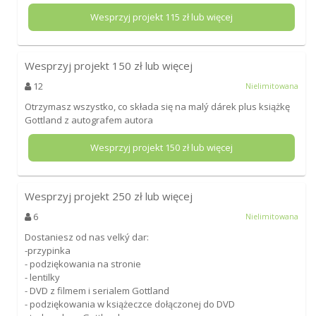
Wesprzyj projekt
115
zł lub więcej
Wesprzyj projekt
150
zł lub więcej
12
Nielimitowana
Otrzymasz wszystko, co składa się na malý dárek plus książkę
Gottland z autografem autora
Wesprzyj projekt
150
zł lub więcej
Wesprzyj projekt
250
zł lub więcej
6
Nielimitowana
Dostaniesz od nas velký dar:
-przypinka
- podziękowania na stronie
- lentilky
- DVD z filmem i serialem Gottland
- podziękowania w książeczce dołączonej do DVD