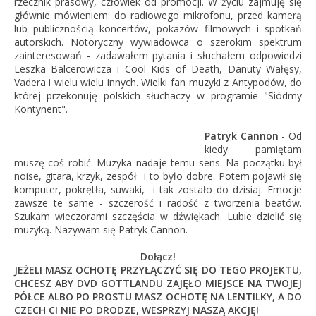
rzecznik prasowy, człowiek od promocji. W życiu zajmuję się
głównie mówieniem: do radiowego mikrofonu, przed kamerą
lub publicznością koncertów, pokazów filmowych i spotkań
autorskich. Notoryczny wywiadowca o szerokim spektrum
zainteresowań - zadawałem pytania i słuchałem odpowiedzi
Leszka Balcerowicza i Cool Kids of Death, Danuty Wałęsy,
Vadera i wielu wielu innych. Wielki fan muzyki z Antypodów, do
której przekonuję polskich słuchaczy w programie "Siódmy
Kontynent".
Patryk Cannon
- Od
kiedy pamiętam
muszę coś robić. Muzyka nadaje temu sens. Na początku był
noise, gitara, krzyk, zespół i to było dobre. Potem pojawił się
komputer, pokrętła, suwaki, i tak zostało do dzisiaj. Emocje
zawsze te same - szczerość i radość z tworzenia beatów.
Szukam wieczorami szczęścia w dźwiękach. Lubie dzielić się
muzyką. Nazywam się Patryk Cannon.
Dołącz!
JEŻELI MASZ OCHOTĘ PRZYŁĄCZYĆ SIĘ DO TEGO PROJEKTU,
CHCESZ ABY DVD GOTTLANDU ZAJĘŁO MIEJSCE NA TWOJEJ
PÓŁCE ALBO PO PROSTU MASZ OCHOTĘ NA LENTILKY, A DO
CZECH CI NIE PO DRODZE, WESPRZYJ NASZĄ AKCJĘ!