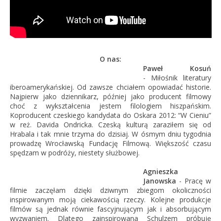
O nas:
Paweł Kosuń
- Miłośnik literatury
iberoamerykańskiej. Od zawsze chciałem opowiadać historie.
Najpierw jako dziennikarz, później jako producent filmowy
choć z wykształcenia jestem filologiem hiszpańskim.
Koproducent czeskiego kandydata do Oskara 2012: “W Cieniu”
w reż. Davida Ondricka. Czeską kulturą zaraziłem się od
Hrabala i tak mnie trzyma do dzisiaj. W ósmym dniu tygodnia
prowadzę Wrocławską Fundację Filmową. Większość czasu
spędzam w podróży, niestety służbowej.
Agnieszka
Janowska
- Pracę w
filmie zaczęłam dzięki dziwnym zbiegom okoliczności
inspirowanym moją ciekawością rzeczy. Kolejne produkcje
filmów są jednak równie fascyjnującym jak i absorbującym
wyzwaniem. Dlatego zainspirowana Schulzem próbuję