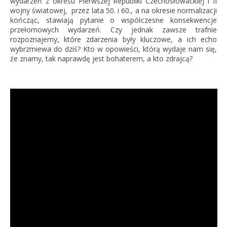
wydarzeń z okresu Pierwszej Republiki Czechosłowackiej i II
wojny światowej, przez lata 50. i 60., a na okresie normalizacji
kończąc, stawiają pytanie o współczesne konsekwencje
przełomowych wydarzeń. Czy jednak zawsze trafnie
rozpoznajemy, które zdarzenia były kluczowe, a ich echo
wybrzmiewa do dziś? Kto w opowieści, którą wydaje nam się,
że znamy, tak naprawdę jest bohaterem, a kto zdrajcą?