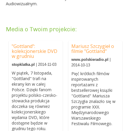
Audiowizualnym.
Media o Twoim projekcie:
"Gottland":
Mariusz Szczygieł o
kolekcjonerskie DVD
filmie "Gottland"
w grudniu
www.polskieradio.pl
|
stopklatka.pl
| 2014-11-03
2014-10-13
W piątek, 7 listopada,
Pięć krótkich filmów
"Gottland" trafi na
inspirowanych
ekrany kin w całej
reportażami z
Polsce. Dzięki fanom
bestsellerowej książki
projektu polsko-czesko-
"Gottland" Mariusza
słowacka produkcja
Szczygła znalazło się w
doczeka się również
programie XXX.
kolekcjonerskiego
Międzynarodowego
wydania DVD, które
Warszawskiego
dostępne będzie w
Festiwalu Filmowego.
grudniu tego roku.