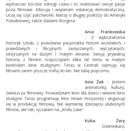
wyznaczać boczne odnogi czasu i tu realizować swoje pasje
poza filmowe. Kibicuję i wspieram edukację demokratyczną.
Uczę się szyć patchworki. Marzę o długiej podróży do Ameryki
Południowej, także śladami Borgesa
Ania Frankowska
- Z wykształcenia
historyk sztuki, z powołania pasjonatka historii wszelakich, i
prawdziwych i fikcyjnych; zasłyszanych, wyczytanych,
obejrzanych na dużym I małym ekranie. Swoją prywatną
historię z filmem rozpoczęłam kilka lat temu w małym
berlińskim kinie studyjnym. Teraz w Centrali zajmuję się
filmami zanim jeszcze trafią do kin. Nie lubię popcornu.
Asia Żak
- Jestem
animatorką kultury,
zwłaszcza filmowej. Prowadziłam kino dla dzieci i własne kino
studyjne. Teraz programuję Kino Nowe Horyzonty i angażuję
się w produkcję filmową. Nie wymienię dziesięciu ulubionych
filmów, ale tak, ryczałam na „Królu Lwie”.
Kuba Żary
- Dziennikarz,