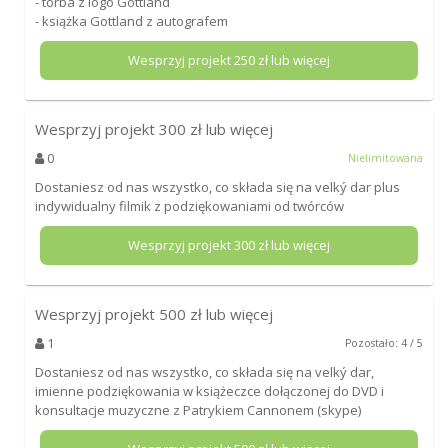
- torba z logo Gottland
- książka Gottland z autografem
Wesprzyj projekt
250
zł lub więcej
Wesprzyj projekt
300
zł lub więcej
0
Nielimitowana
Dostaniesz od nas wszystko, co składa się na velký dar plus
indywidualny filmik z podziękowaniami od twórców
Wesprzyj projekt
300
zł lub więcej
Wesprzyj projekt
500
zł lub więcej
1
Pozostało: 4 / 5
Dostaniesz od nas wszystko, co składa się na velký dar,
imienne podziękowania w książeczce dołączonej do DVD i
konsultacje muzyczne z Patrykiem Cannonem (skype)