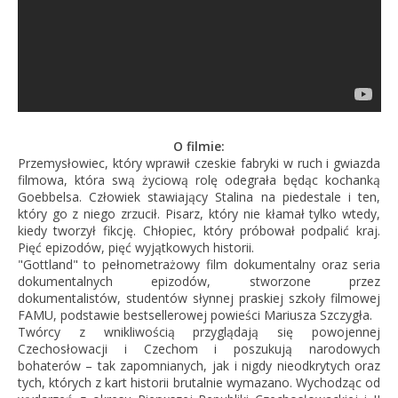
O filmie:
Przemysłowiec, który wprawił czeskie fabryki w ruch i gwiazda
filmowa, która swą życiową rolę odegrała będąc kochanką
Goebbelsa. Człowiek stawiający Stalina na piedestale i ten,
który go z niego zrzucił. Pisarz, który nie kłamał tylko wtedy,
kiedy tworzył fikcję. Chłopiec, który próbował podpalić kraj.
Pięć epizodów, pięć wyjątkowych historii.
"Gottland" to pełnometrażowy film dokumentalny oraz seria
dokumentalnych epizodów, stworzone przez
dokumentalistów, studentów słynnej praskiej szkoły filmowej
FAMU, podstawie bestsellerowej powieści Mariusza Szczygła.
Twórcy z wnikliwością przyglądają się powojennej
Czechosłowacji i Czechom i poszukują narodowych
bohaterów – tak zapomnianych, jak i nigdy nieodkrytych oraz
tych, których z kart historii brutalnie wymazano. Wychodząc od