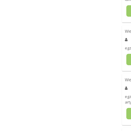
We
eg
We
egz
art