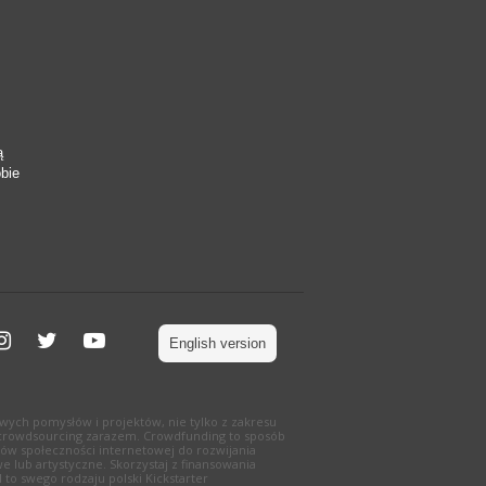
ą
obie
English version
wych pomysłów i projektów, nie tylko z zakresu
g i crowdsourcing zarazem. Crowdfunding to sposób
ów społeczności internetowej do rozwijania
e lub artystyczne. Skorzystaj z finansowania
to swego rodzaju polski Kickstarter