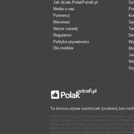
Jak działa PolakPotrafi.pl
Sz
Media o nas
Po
Partnerzy
Ko
Mecenasi
Sp
Nasze zasady
Ta
Regulamin
De
Polityka prywatności
Wy
Dla mediów
Mo
Je
Wi
Gr
Ta strona używa ciasteczek (cookies), bez nic
PolakPotrafi.pl to platforma crowdfundingowa, czy
sztuki, designu czy filmu, ale także biznesu. Polak
finansowania różnego rodzaju projektów przy współ
własnych inicjatyw i idei. Dzięki PolakPotrafi.pl i
społecznościowego i nadaj nowej dynamiki Twojemu 