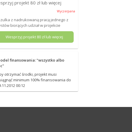
sprzyj projekt
80
zł lub więcej
Wyczerpana
zulka z nadrukowaną pracą jednego z
ystów biorących udział w projekcie
Wesprzyj projekt
80
zł lub więcej
odel finansowania: "wszystko albo
ic"
by otrzymać środki, projekt musi
siągnąć minimum 100% finansowania do
9.11.2012 00:12