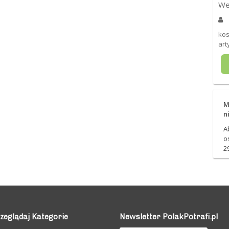
We
kos
art
M
n
A
o
2
zeglądaj Kategorie
Newsletter PolakPotrafi.pl