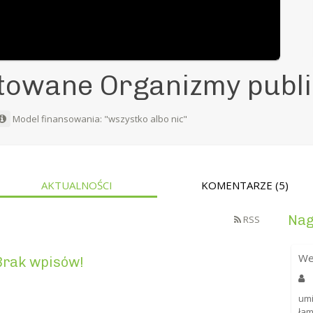
towane Organizmy publi
Model finansowania: "wszystko albo nic"
AKTUALNOŚCI
KOMENTARZE
(5)
Nag
RSS
We
Brak wpisów!
umi
ła