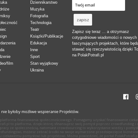
tuka
Dziennikarstwo
dróże
Muzyka
miksy
Fotografia
ołeczność
Technologia
niec
Teatr
Zapisz się teraz ... a otrzymasz
sign
Książki/Publikacje
cotygodniowe wiadomości o nowych
darzenia
Edukacja
fascynujących projektach, które będ
stawać się rzeczywistością dzięki T
da
Inne
na PolakPotrafi.pl
dzenie
Sport
deo/film
Stan wyjątkowy
y
Ukraina
h nie byłoby możliwe wspieranie Projektów.
li platforma finansowania społecznościowego. Pomagamy uzyskać finansowanie cieka
Potrafi.pl to platforma, dzięki której sfinansujesz swój pomysł poprzez crowdfundin
pracy ze społecznością, natomiast crowdsourcing to wykorzystanie wiedzy i pomysł
 crowdfundingowi, możesz zebrać środki na swoje wymarzone przedsięwzięcie biznesow
ciekawemu pomysłowi lub projektowi. Można powiedzieć, że portal PolakPotrafi.pl 