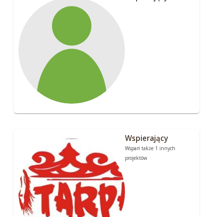
Wspierający
Wsparł także 1 innych
projektów