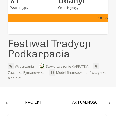
81
Udany!
Wspierający
Cel osiągnięty
105%
Festiwal Tradycji
Podkarpacia
Wydarzenia
Stowarzyszenie KARPATKA
Zawadka Rymanowska
Model finansowania: "wszystko
albo nic"
PROJEKT
AKTUALNOŚCI
<
>