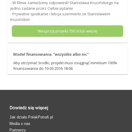
- W filmie zamieścimy odpowiedź Stanisława Krucińskiego na
jedno zadane przez Ciebie pytanie
- Prywatne spotkanie i lekcja szermierki ze Stanisławem
Krucińskim
Wesprzyj projekt
750
zł lub więcej
Model finansowania: "wszystko albo nic"
Aby otrzymać środki, projekt musi osiągnąć minimum 100%
finansowania do 10.03.2016 18:06
Dowiedz się więcej
Jak działa PolakPotrafi.pl
Media o nas
Partnerzy