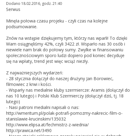
Dodano 18.02.2016, godz. 21:40
Serwus
Minęła połowa czasu projeku - czyli czas na kolejne
podsumowanie.
Znów na wstępie dziękujemy tym, którzy nas wparli! To dzięki
Wam osiągnęliśmy 42%, czyli 3422 zł. Wsparło nas 30 osób i
niewiele nam brak do połowy sumy. Zwylke w finansowaniu
społecznościowym sporo ludzi dopiero pod koniec decyduje
się na wpłaty, trend jest więc wciąż niezły.
Z najważniejszych wydarzeń:
- 28 stycznia dołączył do naszej drużyny Jan Borowiec,
filmowiec z krwi i kości.
- Wsparły nas medialnie kluby szermiercze: Aramis (dołączył do
nas 10 lutego) i Polski Klub Szermierczy (dołączył dziś, tj. 18
lutego)
- Nasi patroni medialni napisali o nas:
http://wmeritum.pl/polak-potrafi-pomozmy-nakrecic-film-o-
stanislawie-krucinskim/135032
http://www.elipsa.at/fechmistrz-z-wiednia/
http://prawica.net/3490