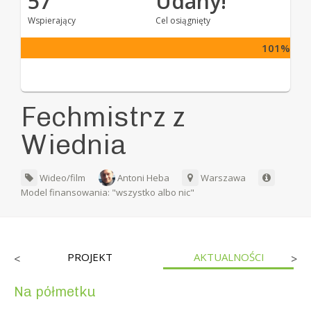
57
Udany!
Wspierający
Cel osiągnięty
101%
Fechmistrz z
Wiednia
Wideo/film
Antoni Heba
Warszawa
Model finansowania: "wszystko albo nic"
PROJEKT
AKTUALNOŚCI
<
>
Na półmetku