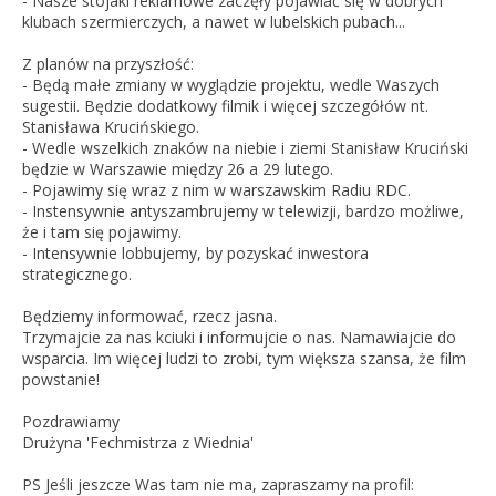
- Nasze stojaki reklamowe zaczęły pojawiać się w dobrych
klubach szermierczych, a nawet w lubelskich pubach...
Z planów na przyszłość:
- Będą małe zmiany w wyglądzie projektu, wedle Waszych
sugestii. Będzie dodatkowy filmik i więcej szczegółów nt.
Stanisława Krucińskiego.
- Wedle wszelkich znaków na niebie i ziemi Stanisław Kruciński
będzie w Warszawie między 26 a 29 lutego.
- Pojawimy się wraz z nim w warszawskim Radiu RDC.
- Instensywnie antyszambrujemy w telewizji, bardzo możliwe,
że i tam się pojawimy.
- Intensywnie lobbujemy, by pozyskać inwestora
strategicznego.
Będziemy informować, rzecz jasna.
Trzymajcie za nas kciuki i informujcie o nas. Namawiajcie do
wsparcia. Im więcej ludzi to zrobi, tym większa szansa, że film
powstanie!
Pozdrawiamy
Drużyna 'Fechmistrza z Wiednia'
PS Jeśli jeszcze Was tam nie ma, zapraszamy na profil: