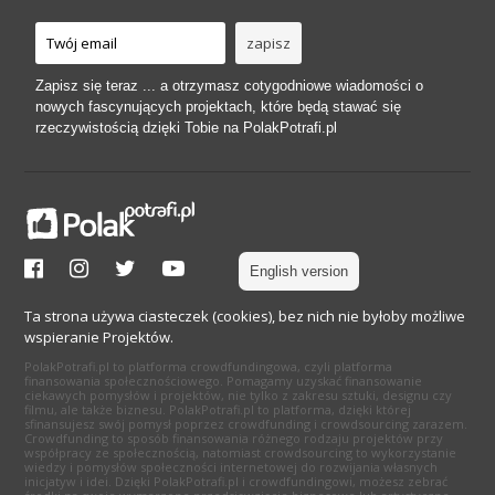
Zapisz się teraz ... a otrzymasz cotygodniowe wiadomości o
nowych fascynujących projektach, które będą stawać się
rzeczywistością dzięki Tobie na PolakPotrafi.pl
English version
Ta strona używa ciasteczek (cookies), bez nich nie byłoby możliwe
wspieranie Projektów.
PolakPotrafi.pl to platforma crowdfundingowa, czyli platforma
finansowania społecznościowego. Pomagamy uzyskać finansowanie
ciekawych pomysłów i projektów, nie tylko z zakresu sztuki, designu czy
filmu, ale także biznesu. PolakPotrafi.pl to platforma, dzięki której
sfinansujesz swój pomysł poprzez crowdfunding i crowdsourcing zarazem.
Crowdfunding to sposób finansowania różnego rodzaju projektów przy
współpracy ze społecznością, natomiast crowdsourcing to wykorzystanie
wiedzy i pomysłów społeczności internetowej do rozwijania własnych
inicjatyw i idei. Dzięki PolakPotrafi.pl i crowdfundingowi, możesz zebrać