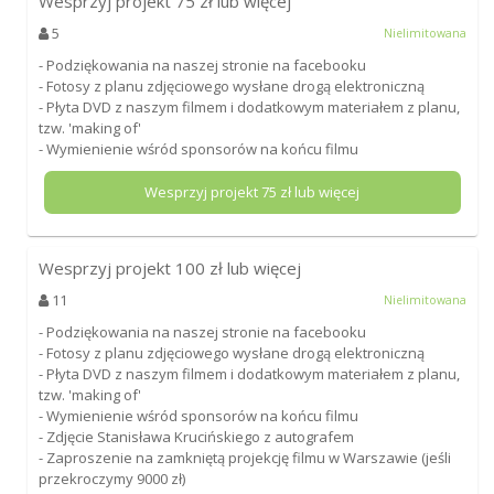
Wesprzyj projekt
75
zł lub więcej
5
Nielimitowana
- Podziękowania na naszej stronie na facebooku
- Fotosy z planu zdjęciowego wysłane drogą elektroniczną
- Płyta DVD z naszym filmem i dodatkowym materiałem z planu,
tzw. 'making of'
- Wymienienie wśród sponsorów na końcu filmu
Wesprzyj projekt
75
zł lub więcej
Wesprzyj projekt
100
zł lub więcej
11
Nielimitowana
- Podziękowania na naszej stronie na facebooku
- Fotosy z planu zdjęciowego wysłane drogą elektroniczną
- Płyta DVD z naszym filmem i dodatkowym materiałem z planu,
tzw. 'making of'
- Wymienienie wśród sponsorów na końcu filmu
- Zdjęcie Stanisława Krucińskiego z autografem
- Zaproszenie na zamkniętą projekcję filmu w Warszawie (jeśli
przekroczymy 9000 zł)