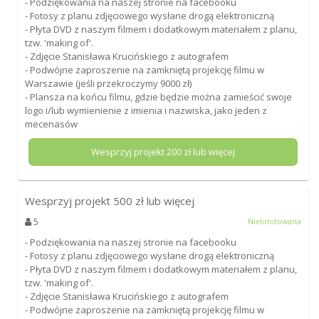
- Podziękowania na naszej stronie na facebooku
- Fotosy z planu zdjęciowego wysłane drogą elektroniczną
- Płyta DVD z naszym filmem i dodatkowym materiałem z planu,
tzw. 'making of'.
- Zdjęcie Stanisława Krucińskiego z autografem
- Podwójne zaproszenie na zamkniętą projekcję filmu w
Warszawie (jeśli przekroczymy 9000 zł)
- Plansza na końcu filmu, gdzie będzie można zamieścić swoje
logo i/lub wymienienie z imienia i nazwiska, jako jeden z
mecenasów
Wesprzyj projekt
200
zł lub więcej
Wesprzyj projekt
500
zł lub więcej
5
Nielimitowana
- Podziękowania na naszej stronie na facebooku
- Fotosy z planu zdjęciowego wysłane drogą elektroniczną
- Płyta DVD z naszym filmem i dodatkowym materiałem z planu,
tzw. 'making of'.
- Zdjęcie Stanisława Krucińskiego z autografem
- Podwójne zaproszenie na zamkniętą projekcję filmu w