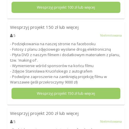
Wesprzyj projekt
100
zł lub więcej
Wesprzyj projekt
150
zł lub więcej
5
Nielimitowana
- Podziękowania na naszej stronie na facebooku
- Fotosy z planu zdjęciowego wysłane drogą elektroniczną
- Płyta DVD z naszym filmem i dodatkowym materiałem z planu,
tzw. 'making of'.
- Wymienienie wśród sponsorów na końcu filmu
- Zdjęcie Stanisława Krucińskiego z autografem
- Podwójne zaproszenie na zamkniętą projekcję filmu w
Warszawie (jeśli przekroczymy 9000 zł)
Wesprzyj projekt
150
zł lub więcej
Wesprzyj projekt
200
zł lub więcej
5
Nielimitowana