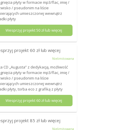
ągnięcia płyty w formacie mp3/flac, imię /
wisko / pseudonim na liście
ierających umieszczonej wewnątrz
adki płyty
Wesprzyj projekt
50
zł lub więcej
sprzyj projekt
60
zł lub więcej
Nielimitowana
ta CD „Augusta” z dedykacją, możliwość
ągnięcia płyty w formacie mp3/flac, imię /
wisko / pseudonim na liście
ierających umieszczonej wewnątrz
adki płyty, torba eco z grafiką z płyty
Wesprzyj projekt
60
zł lub więcej
sprzyj projekt
85
zł lub więcej
Nielimitowana