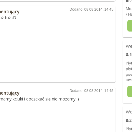
0
Moż
Dodano: 08.08.2014, 14:45
entujący
/ F
tuż tuż :D
We
1
Pły
pły
pse
umi
Dodano: 08.08.2014, 14:45
entujący
mamy kciuki i doczekać się nie możemy :)
We
2
Pły