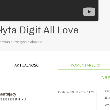
yta Digit All Love
sowania: "wszystko albo nic"
AKTUALNOŚCI
KOMENTARZE
(5)
Nag
We
Dodano: 09.08.2014, 11:24
entujący
0
sssssssssst !!! xD
Wsp