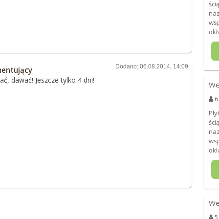
ści
naz
wsp
okł
Dodano: 06.08.2014, 14:09
entujący
ć, dawać! Jeszcze tylko 4 dni!
We
6
Pły
ści
naz
wsp
okł
We
5