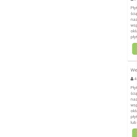
Pły
ści
naz
wsp
okł
pły
We
4
Pły
ści
naz
wsp
okł
pły
lub