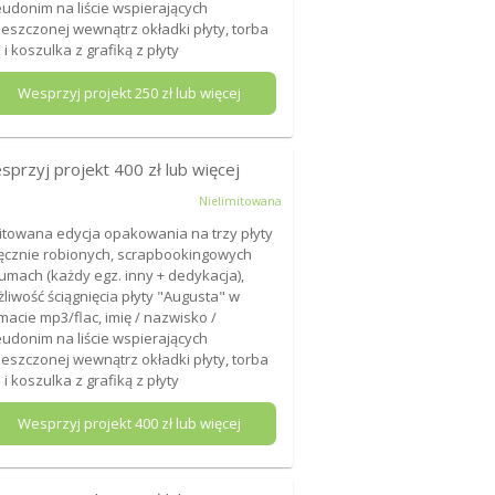
udonim na liście wspierających
eszczonej wewnątrz okładki płyty, torba
 i koszulka z grafiką z płyty
Wesprzyj projekt
250
zł lub więcej
sprzyj projekt
400
zł lub więcej
Nielimitowana
itowana edycja opakowania na trzy płyty
ęcznie robionych, scrapbookingowych
umach (każdy egz. inny + dedykacja),
liwość ściągnięcia płyty "Augusta" w
macie mp3/flac, imię / nazwisko /
udonim na liście wspierających
eszczonej wewnątrz okładki płyty, torba
 i koszulka z grafiką z płyty
Wesprzyj projekt
400
zł lub więcej