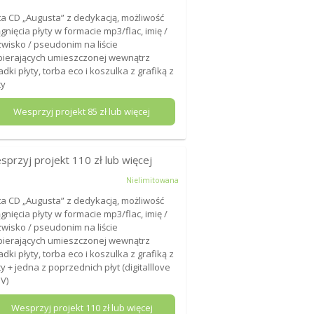
ta CD „Augusta” z dedykacją, możliwość
ągnięcia płyty w formacie mp3/flac, imię /
wisko / pseudonim na liście
ierających umieszczonej wewnątrz
adki płyty, torba eco i koszulka z grafiką z
ty
Wesprzyj projekt
85
zł lub więcej
sprzyj projekt
110
zł lub więcej
Nielimitowana
ta CD „Augusta” z dedykacją, możliwość
ągnięcia płyty w formacie mp3/flac, imię /
wisko / pseudonim na liście
ierających umieszczonej wewnątrz
adki płyty, torba eco i koszulka z grafiką z
ty + jedna z poprzednich płyt (digitalllove
 V)
Wesprzyj projekt
110
zł lub więcej