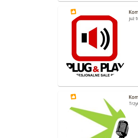
Kom
już 
Kom
Trzy