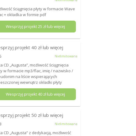
Nielimitowana
liwość ściągnięcia płyty w formacie Wave
lac + okładka w formie pdf
Wesprzyj projekt
25
zł lub więcej
sprzyj projekt
40
zł lub więcej
5
Nielimitowana
ta CD „Augusta”, możliwość ściągnięcia
ty w formacie mp3/flac, imię / nazwisko /
udonim na liście wspierających
eszczonej wewnątrz okładki płyty
Wesprzyj projekt
40
zł lub więcej
sprzyj projekt
50
zł lub więcej
3
Nielimitowana
ta CD „Augusta” z dedykacją, możliwość