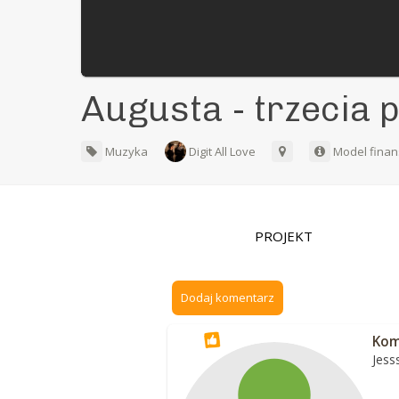
Augusta - trzecia pł
Muzyka
Digit All Love
Model finan
PROJEKT
Dodaj komentarz
Kom
Jess