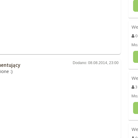
We
0
Moż
Dodano: 08.08.2014, 23:00
entujący
ione :)
We
3
Moż
We