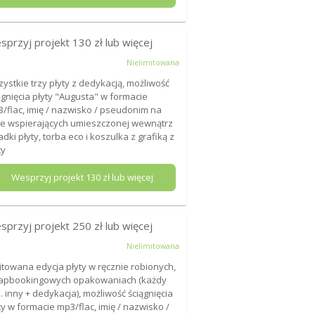
sprzyj projekt
130
zł lub więcej
Nielimitowana
ystkie trzy płyty z dedykacją, możliwość
ągnięcia płyty "Augusta" w formacie
/flac, imię / nazwisko / pseudonim na
cie wspierających umieszczonej wewnątrz
adki płyty, torba eco i koszulka z grafiką z
ty
Wesprzyj projekt
130
zł lub więcej
sprzyj projekt
250
zł lub więcej
Nielimitowana
itowana edycja płyty w ręcznie robionych,
apbookingowych opakowaniach (każdy
. inny + dedykacja), możliwość ściągnięcia
ty w formacie mp3/flac, imię / nazwisko /