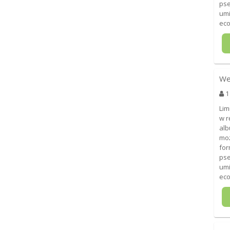
pse
umi
eco
We
1
Lim
w r
alb
moż
for
pse
umi
eco