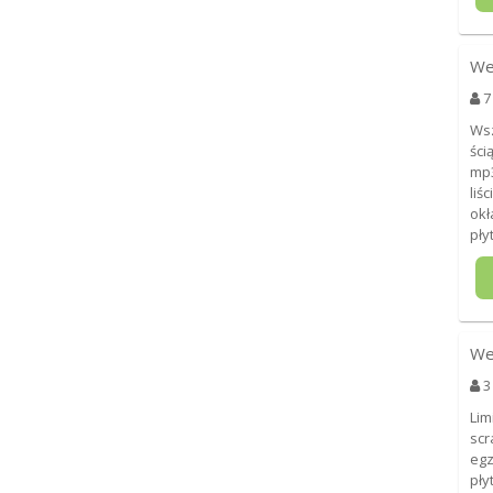
We
7
Wsz
ści
mp3
liś
okł
pły
We
3
Lim
scr
egz
pły