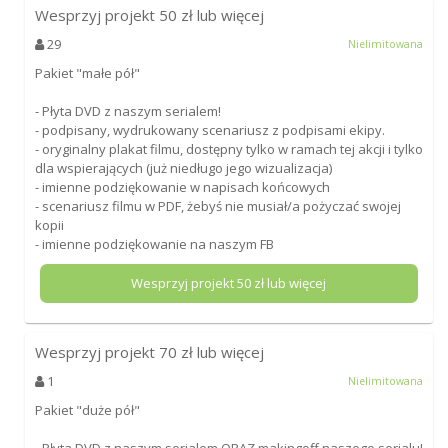
Wesprzyj projekt
50
zł lub więcej
29
Nielimitowana
Pakiet "małe pół"
- Płyta DVD z naszym serialem!
- podpisany, wydrukowany scenariusz z podpisami ekipy.
- oryginalny plakat filmu, dostępny tylko w ramach tej akcji i tylko
dla wspierających (już niedługo jego wizualizacja)
- imienne podziękowanie w napisach końcowych
- scenariusz filmu w PDF, żebyś nie musiał/a pożyczać swojej
kopii
- imienne podziękowanie na naszym FB
Wesprzyj projekt
50
zł lub więcej
Wesprzyj projekt
70
zł lub więcej
1
Nielimitowana
Pakiet "duże pół"
- Płyta DVD z naszym serialem ORAZ makingoff naszego serialu!