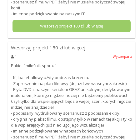
- scenariusz filmu w PDF, żebyś nie musiał/a pożyczać swojej
kopii
- imienne podziękowanie na naszym FB
Wesprzyj projekt
100
zł lub więcej
Wesprzyj projekt
150
zł lub więcej
1
Wyczerpana
Pakiet "miłośnik sportu"
- Kij baseballowy użyty podczas kręcenia.
- Zaproszenie na plan filmowy (dojazd we własnym zakresie).
- Płyta DVD z naszym serialem ORAZ unikalnym, dedykowanym
materiałem, którego nigdzie indziej nie będziemy publikować!
Czyli tylko dla wspierających będzie więcej scen, których nigdzie
indziej nie znajdziecie!
- podpisany, wydrukowany scenariusz z podpisami ekipy.
- oryginalny plakat filmu, dostępny tylko w ramach tej akcji i tylko
dla wspierających (już niedługo jego wizualizacja)
- imienne podziękowanie w napisach końcowych
- scenariusz filmu w PDF, żebyś nie musiał/a pożyczać swojej