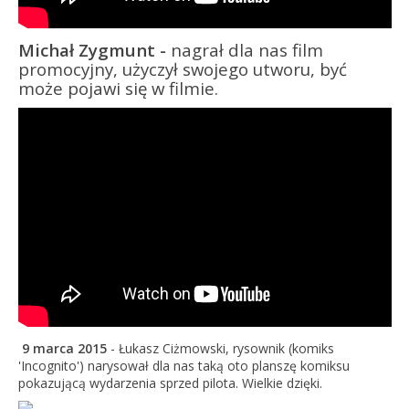
Michał Zygmunt -
nagrał dla nas film
promocyjny, użyczył swojego utworu, być
może pojawi się w filmie.
9 marca 2015
- Łukasz Ciżmowski, rysownik (komiks
'Incognito') narysował dla nas taką oto planszę komiksu
pokazującą wydarzenia sprzed pilota. Wielkie dzięki.