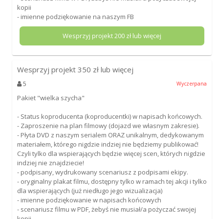
kopii
- imienne podziękowanie na naszym FB
Wesprzyj projekt
200
zł lub więcej
Wesprzyj projekt
350
zł lub więcej
5
Wyczerpana
Pakiet "wielka szycha"
- Status koproducenta (koproducentki) w napisach końcowych.
- Zaproszenie na plan filmowy (dojazd we własnym zakresie).
- Płyta DVD z naszym serialem ORAZ unikalnym, dedykowanym
materiałem, którego nigdzie indziej nie będziemy publikować!
Czyli tylko dla wspierających będzie więcej scen, których nigdzie
indziej nie znajdziecie!
- podpisany, wydrukowany scenariusz z podpisami ekipy.
- oryginalny plakat filmu, dostępny tylko w ramach tej akcji i tylko
dla wspierających (już niedługo jego wizualizacja)
- imienne podziękowanie w napisach końcowych
- scenariusz filmu w PDF, żebyś nie musiał/a pożyczać swojej
kopii