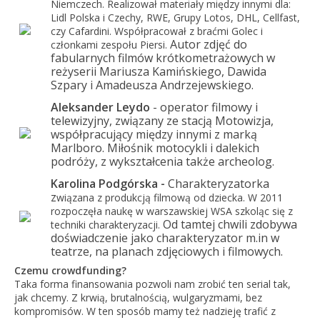
Niemczech. Realizował materiały między innymi dla:
Lidl Polska i Czechy, RWE, Grupy Lotos, DHL, Cellfast,
czy Cafardini. Współpracował z braćmi Golec i
Autor zdjęć do
członkami zespołu Piersi.
fabularnych filmów krótkometrażowych w
reżyserii Mariusza Kamińskiego, Dawida
Szpary i Amadeusza Andrzejewskiego.
Aleksander Leydo
- operator filmowy i
telewizyjny, związany ze stacją Motowizja,
współpracujący między innymi z marką
Marlboro.
Miłośnik motocykli i dalekich
podróży, z wykształcenia także archeolog.
Karolina Podgórska -
Charakteryzatorka
z
wiązana z produkcją filmową od dziecka. W 2011
rozpoczęła naukę w warszawskiej WSA szkoląc się z
Od tamtej chwili zdobywa
techniki charakteryzacji.
doświadczenie jako charakteryzator m.in w
teatrze, na planach zdjęciowych i filmowych.
Czemu crowdfunding?
Taka forma finansowania pozwoli nam zrobić ten serial tak,
jak chcemy. Z krwią, brutalnością, wulgaryzmami, bez
kompromisów. W ten sposób mamy też nadzieję trafić z