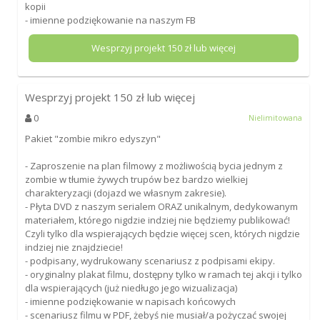
kopii
- imienne podziękowanie na naszym FB
Wesprzyj projekt
150
zł lub więcej
Wesprzyj projekt
150
zł lub więcej
0
Nielimitowana
Pakiet "zombie mikro edyszyn"
- Zaproszenie na plan filmowy z możliwością bycia jednym z
zombie w tłumie żywych trupów bez bardzo wielkiej
charakteryzacji (dojazd we własnym zakresie).
- Płyta DVD z naszym serialem ORAZ unikalnym, dedykowanym
materiałem, którego nigdzie indziej nie będziemy publikować!
Czyli tylko dla wspierających będzie więcej scen, których nigdzie
indziej nie znajdziecie!
- podpisany, wydrukowany scenariusz z podpisami ekipy.
- oryginalny plakat filmu, dostępny tylko w ramach tej akcji i tylko
dla wspierających (już niedługo jego wizualizacja)
- imienne podziękowanie w napisach końcowych
- scenariusz filmu w PDF, żebyś nie musiał/a pożyczać swojej