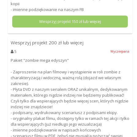
kopii
- imienne podziękowanie na naszym FB
Wesprzyj projekt
150
zł lub więcej
Wesprzyj projekt
200
zł lub więcej
5
Wyczerpana
Pakiet "zombie mega edyszyn"
- Zaproszenie na plan filmowy i wystąpienie w roli zombie z
charakteryzacją i widoczną, ważną rolą (dojazd we własnym
zakresie).
- Płyta DVD z naszym serialem ORAZ unikalnym, dedykowanym
materiałem, którego nigdzie indziej nie będziemy publikować!
Czyli tylko dla wspierających będzie więcej scen, których nigdzie
indziej nie znajdziecie!
- podpisany, wydrukowany scenariusz z podpisami ekipy.
- oryginalny plakat filmu, dostępny tylko w ramach tej akcji i tylko
dla wspierających (już niedługo jego wizualizacja)
- imienne podziękowanie w napisach końcowych
- scenariusz filmu w PDF, żebyś nie musiał/a pożyczać swojej