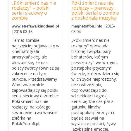
„Póki śmierć nas nie
Póki śmierć nas nie
rozłączy” – polski
rozłączy – pierwszy
serial sieciowy o
polski serial o zombie
zombie
z doskonałą muzyką!
www.strefawalkingdead.pl
magnetoffon.info
| 2015-
| 2015-03-15
03-04
Temat zombie
„Póki śmierć nas nie
najczęściej pojawia się w
rozłączy” opowiada
kinematografii
historię związku pary
amerykańskiej, ale
bohaterów, którym
okazuje się, że nasi
przyszło żyć we wrogim,
polscy twórcy również są
postapokaliptycznym
zakręcenie na tym
świecie, który wdziera się
punkcie. Przedstawiamy
w ich życie nieproszony,
Wam znakomicie
bez ostrzeżenia,
zapowiadający się polski
doprowadzając do
serial sieciowy o zombie:
wściekłości i agresji.
Póki śmierć nas nie
Serial będzie czerpał z
rozłączy, na którego
gatunku filmów
stworzenie trwa właśnie
postapokaliptycznych i
zbiórka na
będzie stawiał na
PolakPotrafi.pl.
wyraziste postaci, żywy
język i silne emocje.