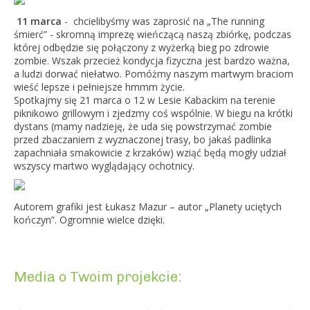
11 marca
- chcielibyśmy was zaprosić na „The running
śmierć” - skromną imprezę wieńczącą naszą zbiórkę, podczas
której odbędzie się połączony z wyżerką bieg po zdrowie
zombie. Wszak przecież kondycja fizyczna jest bardzo ważna,
a ludzi dorwać niełatwo. Pomóżmy naszym martwym braciom
wieść lepsze i pełniejsze hmmm życie.
Spotkajmy się 21 marca o 12 w Lesie Kabackim na terenie
piknikowo grillowym i zjedzmy coś wspólnie. W biegu na krótki
dystans (mamy nadzieję, że uda się p
owstrzymać zombie
przed zbaczaniem z wyznaczonej trasy, bo jakaś padlinka
zapachniała smakowicie z krzaków) wziąć będą mogły udział
wszyscy martwo wyglądający ochotnicy.
Autorem grafiki jest Łukasz Mazur – autor „Planety uciętych
kończyn”. Ogromnie wielce dzięki.
Media o Twoim projekcie: