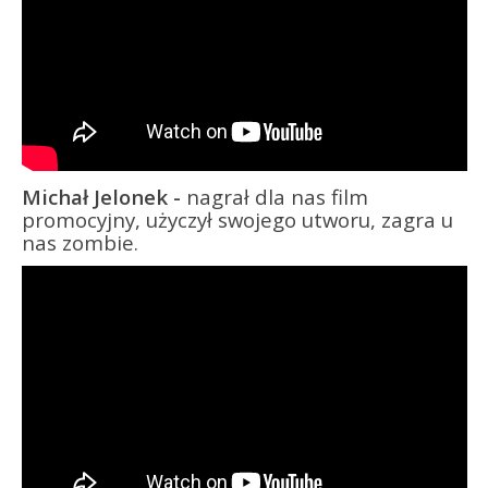
Michał Jelonek -
nagrał dla nas film
promocyjny, użyczył swojego utworu, zagra u
nas zombie.