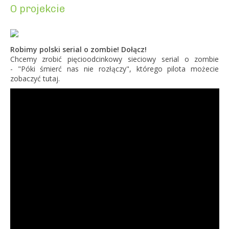
O projekcie
Robimy polski serial o zombie! Dołącz!
Chcemy zrobić pięcioodcinkowy sieciowy serial o zombie
- "Póki śmierć nas nie rozłączy", którego pilota możecie
zobaczyć tutaj.