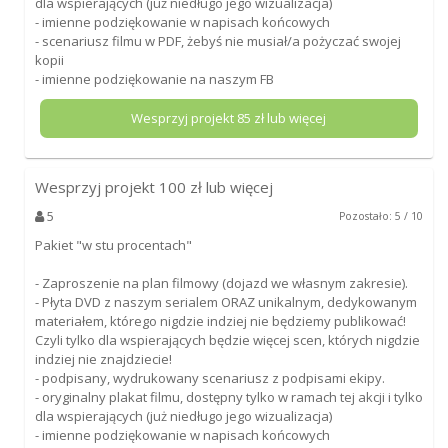
dla wspierających (już niedługo jego wizualizacja)
- imienne podziękowanie w napisach końcowych
- scenariusz filmu w PDF, żebyś nie musiał/a pożyczać swojej
kopii
- imienne podziękowanie na naszym FB
Wesprzyj projekt
85
zł lub więcej
Wesprzyj projekt
100
zł lub więcej
5
Pozostało: 5 / 10
Pakiet "w stu procentach"
- Zaproszenie na plan filmowy (dojazd we własnym zakresie).
- Płyta DVD z naszym serialem ORAZ unikalnym, dedykowanym
materiałem, którego nigdzie indziej nie będziemy publikować!
Czyli tylko dla wspierających będzie więcej scen, których nigdzie
indziej nie znajdziecie!
- podpisany, wydrukowany scenariusz z podpisami ekipy.
- oryginalny plakat filmu, dostępny tylko w ramach tej akcji i tylko
dla wspierających (już niedługo jego wizualizacja)
- imienne podziękowanie w napisach końcowych