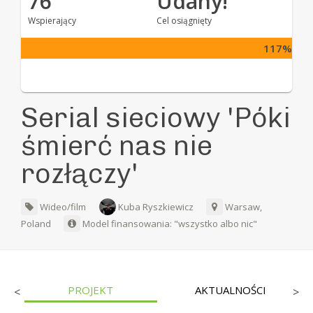
76
Udany!
Wspierający
Cel osiągnięty
117%
Serial sieciowy 'Póki
śmierć nas nie
rozłączy'
Wideo/film
Kuba Ryszkiewicz
Warsaw,
Poland
Model finansowania: "wszystko albo nic"
PROJEKT
AKTUALNOŚCI
<
>