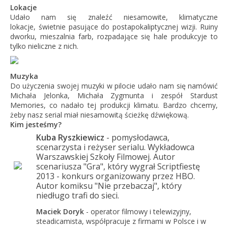
Lokacje
Udało nam się znaleźć niesamowite, klimatyczne
lokacje, świetnie pasujące do postapokaliptycznej wizji. Ruiny
dworku, mieszalnia farb, rozpadające się hale produkcyje to
tylko nieliczne z nich.
Muzyka
Do użyczenia swojej muzyki w pilocie udało nam się namówić
Michała Jelonka, Michała Zygmunta i zespół Stardust
Memories, co nadało tej produkcji klimatu. Bardzo chcemy,
żeby nasz serial miał niesamowitą ścieżkę dźwiękową.
Kim jesteśmy?
Kuba Ryszkiewicz
- pomysłodawca,
scenarzysta i reżyser serialu. Wykładowca
Warszawskiej Szkoły Filmowej.
Autor
scenariusza "Gra", który wygrał Scriptfiestę
2013 - konkurs organizowany przez HBO.
Autor komiksu "Nie przebaczaj", który
niedługo trafi do sieci.
Maciek Doryk
- operator filmowy i telewizyjny,
steadicamista, współpracuje z firmami w Polsce i w