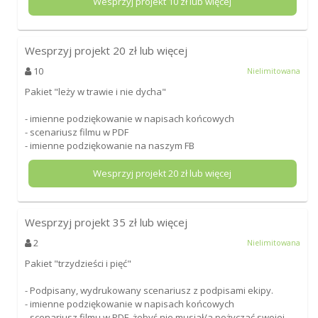
Wesprzyj projekt
10
zł lub więcej
Wesprzyj projekt
20
zł lub więcej
10
Nielimitowana
Pakiet "leży w trawie i nie dycha"
- imienne podziękowanie w napisach końcowych
- scenariusz filmu w PDF
- imienne podziękowanie na naszym FB
Wesprzyj projekt
20
zł lub więcej
Wesprzyj projekt
35
zł lub więcej
2
Nielimitowana
Pakiet "trzydzieści i pięć"
- Podpisany, wydrukowany scenariusz z podpisami ekipy.
- imienne podziękowanie w napisach końcowych
- scenariusz filmu w PDF, żebyś nie musiał/a pożyczać swojej