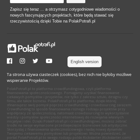
Zapisz się teraz ... a otrzymasz cotygodniowe wiadomości o
nowych fascynujących projektach, które będą stawać się
rzeczywistością dzięki Tobie na PolakPotrafi.pl
English version
Ta strona używa ciasteczek (cookies), bez nich nie byłoby możliwe
wspieranie Projektów.
PolakPotrafi.pl to platforma crowdfundingowa, czyli platforma
finansowania społecznościowego. Pomagamy uzyskać finansowanie
ciekawych pomysłów i projektów, nie tylko z zakresu sztuki, designu czy
filmu, ale także biznesu. PolakPotrafi.pl to platforma, dzięki której
sfinansujesz swój pomysł poprzez crowdfunding i crowdsourcing zarazem.
Crowdfunding to sposób finansowania różnego rodzaju projektów przy
współpracy ze społecznością, natomiast crowdsourcing to wykorzystanie
wiedzy i pomysłów społeczności internetowej do rozwijania własnych
inicjatyw i idei. Dzięki PolakPotrafi.pl i crowdfundingowi, możesz zebrać
środki na swoje wymarzone przedsięwzięcie biznesowe lub artystyczne.
Skorzystaj z finansowania społecznościowego i nadaj nowej dynamiki
Twojemu ciekawemu pomysłowi lub projektowi. Można powiedzieć, że
portal PolakPotrafi.pl to swego rodzaju polski Kickstarter (Kickstarter.com)