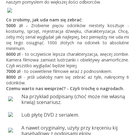
naszym pomysłem do większej ilości odbiorców.
Co zrobimy, jak uda nam się zebrać:
5000 zł -
Zrobienie pięciu odcinków niestety kosztuje -
kostiumy, sprzęt, rejestracja dźwięku, charakteryzacja. Chcę,
żeby mój serial wyglądał jak najlepiej, bez pieniędzy nie uda mi
się tego osiągnąć. 1000 złotych na odcinek to absolutne
minimum.
6000 zł
- to oczywiście lepsza charakteryzacja, więcej zombie.
Kamera filmowa zamiast lustrzanki i obiektywy anamorficzne.
Czyli wszstko wyglądać będzie lepiej.
7000 zł
- to oswietlenie filmowe wraz z podnosnikiem.
8000 zł
- jeśli udałoby nam się zebrać aż tyle, nakręcimy 6
odcinków.
Czemu warto nas wesprzeć? - Czyli trochę o nagrodach.
Na przykład podpisany (choć może nie własną
krwią) scenariusz.
Lub płytę DVD z serialem.
A nawet oryginalny, użyty przy kręceniu kij
baseballowy z podpisami ekipy.