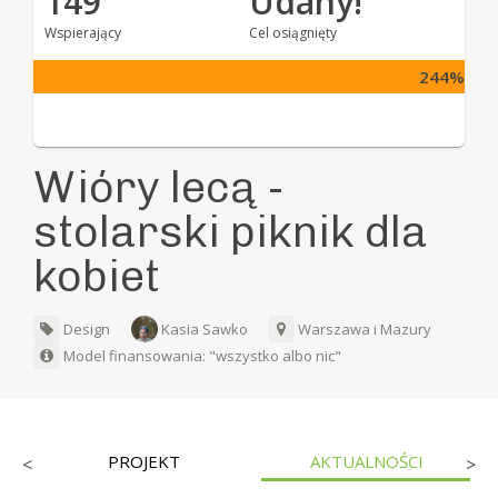
149
Udany!
Wspierający
Cel osiągnięty
244%
Wióry lecą -
stolarski piknik dla
kobiet
Design
Kasia Sawko
Warszawa i Mazury
Model finansowania: "wszystko albo nic"
PROJEKT
AKTUALNOŚCI
<
>