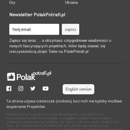
Gry
Ukraina
Newsletter PolakPotrafi.pl
Zapisz się teraz ... a otrzymasz cotygodniowe wiadomości o
nowych fascynujących projektach, które będą stawać się
rzeczywistością dzięki Tobie na PolakPotrafi.pl
English version
Ta strona używa ciasteczek (cookies), bez nich nie byłoby możliwe
wspieranie Projektów.
PolakPotrafi.pl to platforma crowdfundingowa, czyli platforma
finansowania społecznościowego. Pomagamy uzyskać finansowanie
ciekawych pomysłów i projektów, nie tylko z zakresu sztuki, designu czy
filmu, ale także biznesu. PolakPotrafi.pl to platforma, dzięki której
sfinansujesz swój pomysł poprzez crowdfunding i crowdsourcing zarazem.