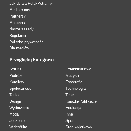
Jak działa PolakPotrafi.pl
Media o nas
Partnerzy
Mecenasi
Nasze zasady
Regulamin
Polityka prywatności
Dla mediów
Przeglądaj Kategorie
Sztuka
Dziennikarstwo
Podróże
Muzyka
Komiksy
Fotografia
Społeczność
Technologia
Taniec
Teatr
Design
Książki/Publikacje
Wydarzenia
Edukacja
Moda
Inne
Jedzenie
Sport
Wideo/film
Stan wyjątkowy