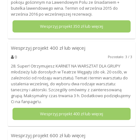
pokoju gościnnym na Lawendowym Polu ze śniadaniem +
butelka lawendowego wina. Termin od września 2015 do
września 2016 po wcześniejszej rezerwacji.
Wesprzyj projekt
350
zł lub więcej
Wesprzyj projekt
400
zł lub więcej
0
Pozostało: 3 / 3
28. Super! Otrzymujesz KARNET NA WARSZTAT DLA GRUPY
młodzieży lub dorosłych w Teatrze Węgajty (do ok. 20 osób, w
zależności od rodzaju warsztatu). Temat i termin warsztatu do
ustalenia wcześniej, do wyboru dwa rodzaje warsztatu:
taneczny i aktorski. Szczegóły omówimy z zainteresowaną
grupą. Maksymalny czas trwania 3 h. Dodatkowo podziękujemy
Ci na fanpage’u.
Wesprzyj projekt
400
zł lub więcej
Wesprzyj projekt
600
zł lub więcej