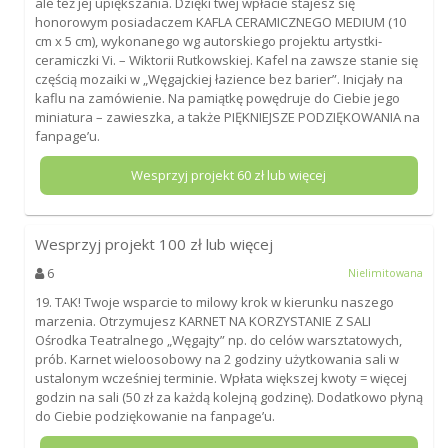
ale też jej upiększania. Dzięki twej wpłacie stajesz się
honorowym posiadaczem KAFLA CERAMICZNEGO MEDIUM (10
cm x 5 cm), wykonanego wg autorskiego projektu artystki-
ceramiczki Vi. – Wiktorii Rutkowskiej. Kafel na zawsze stanie się
częścią mozaiki w „Węgajckiej łazience bez barier”. Inicjały na
kaflu na zamówienie. Na pamiątkę powędruje do Ciebie jego
miniatura – zawieszka, a także PIĘKNIEJSZE PODZIĘKOWANIA na
fanpage’u.
Wesprzyj projekt
60
zł lub więcej
Wesprzyj projekt
100
zł lub więcej
6
Nielimitowana
19. TAK! Twoje wsparcie to milowy krok w kierunku naszego
marzenia. Otrzymujesz KARNET NA KORZYSTANIE Z SALI
Ośrodka Teatralnego „Węgajty” np. do celów warsztatowych,
prób. Karnet wieloosobowy na 2 godziny użytkowania sali w
ustalonym wcześniej terminie. Wpłata większej kwoty = więcej
godzin na sali (50 zł za każdą kolejną godzinę). Dodatkowo płyną
do Ciebie podziękowanie na fanpage’u.