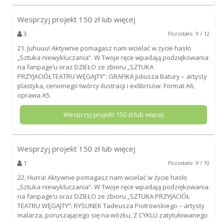
Wesprzyj projekt
150
zł lub więcej
3
Pozostało: 9 / 12
21. Juhuuu! Aktywnie pomagasz nam wcielać w życie hasło
„Sztuka niewykluczania”. W Twoje ręce wpadają podziękowania
na fanpage’u oraz DZIEŁO ze zbioru „SZTUKA
PRZYJACIÓŁTEATRU WĘGAJTY”: GRAFIKA Juliusza Batury – artysty
plastyka, cenionego twórcy ilustracji i exlibrisów. Format A6,
oprawa A5.
Wesprzyj projekt
150
zł lub więcej
Wesprzyj projekt
150
zł lub więcej
1
Pozostało: 9 / 10
22. Hurra! Aktywnie pomagasz nam wcielać w życie hasło
„Sztuka niewykluczania”. W Twoje ręce wpadają podziękowania
na fanpage’u oraz DZIEŁO ze zbioru „SZTUKA PRZYJACIÓŁ
TEATRU WĘGAJTY”: RYSUNEK Tadeusza Piotrowskiego – artysty
malarza, poruszającego się na wózku, Z CYKLU zatytułowanego