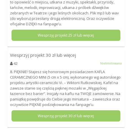
to opowieść o miejscu, utkana z muzyki, spektakli, przyrody,
tańców, melodii, improwizacji, utkana z próbek dźwięków
zebranych w Teatrze i jego leśnych okolicach. Plik mp3 lub wav
(do wyboru) przesłany drogą elektroniczną. Oraz oczywiście
oficjalne DZIĘKI na fanpage’u.
Wesprzyj projekt
25
zł lub więcej
Wesprzyj projekt
30
zł lub więcej
42
Nielimitowana
8. PIĘKNIE! Stajesz się honorowym posiadaczem KAFLA
CERAMICZNEGO MINI (5 cm x 5 cm), wykonanego wg autorskiego
projektu artystki-ceramiczki Vi. – Wiktorii Rutkowskiej. Kafel na
zawsze stanie się częścią pięknej mozaiki w „Węgajckiej
łazience bez barier”. Inicjały na kaflu na TWOJE zamówienie. Na
pamiątkę powędruje do Ciebie jego miniatura – zawieszka oraz
oczywiście PIĘKNE podziękowania na fanpage’u.
Wesprzyj projekt
30
zł lub więcej