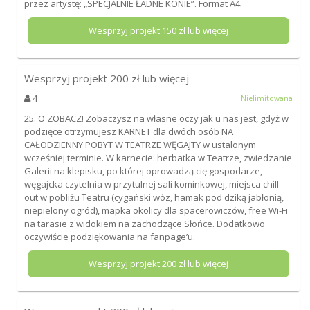
przez artystę: „SPECJALNIE ŁADNE KONIE”. Format A4.
Wesprzyj projekt
150
zł lub więcej
Wesprzyj projekt
200
zł lub więcej
4
Nielimitowana
25. O ZOBACZ! Zobaczysz na własne oczy jak u nas jest, gdyż w
podzięce otrzymujesz KARNET dla dwóch osób NA
CAŁODZIENNY POBYT W TEATRZE WĘGAJTY w ustalonym
wcześniej terminie. W karnecie: herbatka w Teatrze, zwiedzanie
Galerii na klepisku, po której oprowadzą cię gospodarze,
węgajcka czytelnia w przytulnej sali kominkowej, miejsca chill-
out w pobliżu Teatru (cygański wóz, hamak pod dziką jabłonią,
niepielony ogród), mapka okolicy dla spacerowiczów, free Wi-Fi
na tarasie z widokiem na zachodzące Słońce. Dodatkowo
oczywiście podziękowania na fanpage’u.
Wesprzyj projekt
200
zł lub więcej