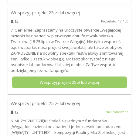
Wesprzyj projekt
25
zł lub więcej
12
Pozostało: 17 / 30
7. Genialnie! Zapraszamy na uroczyste otwarcie „Węgajckiej
łazienki bez barier” w pierwszym dniu festiwalu Wioska
Teatralna (18-25 lipca w Teatrze Węgajty). Nie tylko wsparłeś
bądź wsparłaś nasz projekt swoją wpłatą, ale także zdobyłeś
ZAPROSZENIE na dowolny spektakl festiwalowy z limitowanej
serii (tylko 30 sztuk w obiegu). Możesz skorzystać z niego
osobiście lub podarować bliskiej osobie. Za Twe wsparcie
podziękujemy też na fanpage’u.
Wesprzyj projekt
25
zł lub więcej
Wesprzyj projekt
25
zł lub więcej
12
Nielimitowana
6. MUZYCZNE DZIĘKI! Stałeś się jednym z fundatorów
„Węgajckiej łazienki bez barier” i jednocześnie posiadaczem
„WĘGAJTY - UNTITLED” – kompozycji Pauliny Miu Zielińskiej. Jest