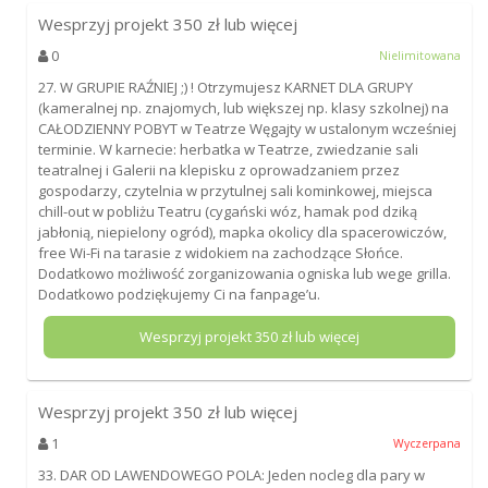
Wesprzyj projekt
350
zł lub więcej
0
Nielimitowana
27. W GRUPIE RAŹNIEJ ;) ! Otrzymujesz KARNET DLA GRUPY
(kameralnej np. znajomych, lub większej np. klasy szkolnej) na
CAŁODZIENNY POBYT w Teatrze Węgajty w ustalonym wcześniej
terminie. W karnecie: herbatka w Teatrze, zwiedzanie sali
teatralnej i Galerii na klepisku z oprowadzaniem przez
gospodarzy, czytelnia w przytulnej sali kominkowej, miejsca
chill-out w pobliżu Teatru (cygański wóz, hamak pod dziką
jabłonią, niepielony ogród), mapka okolicy dla spacerowiczów,
free Wi-Fi na tarasie z widokiem na zachodzące Słońce.
Dodatkowo możliwość zorganizowania ogniska lub wege grilla.
Dodatkowo podziękujemy Ci na fanpage’u.
Wesprzyj projekt
350
zł lub więcej
Wesprzyj projekt
350
zł lub więcej
1
Wyczerpana
33. DAR OD LAWENDOWEGO POLA: Jeden nocleg dla pary w