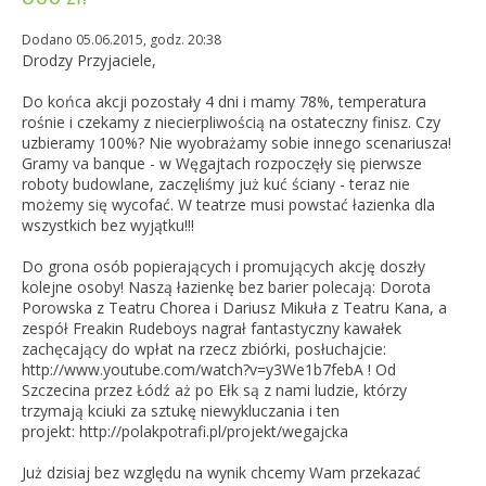
Dodano 05.06.2015, godz. 20:38
Drodzy Przyjaciele,
Do końca akcji pozostały 4 dni i mamy 78%, temperatura
rośnie i czekamy z niecierpliwością na ostateczny finisz. Czy
uzbieramy 100%? Nie wyobrażamy sobie innego scenariusza!
Gramy va banque - w Węgajtach rozpoczęły się pierwsze
roboty budowlane, zaczęliśmy już kuć ściany - teraz nie
możemy się wycofać. W teatrze musi powstać łazienka dla
wszystkich bez wyjątku!!!
Do grona osób popierających i promujących akcję doszły
kolejne osoby! Naszą łazienkę bez barier polecają: Dorota
Porowska z Teatru Chorea i Dariusz Mikuła z Teatru Kana, a
zespół Freakin Rudeboys nagrał fantastyczny kawałek
zachęcający do wpłat na rzecz zbiórki, posłuchajcie:
http://www.youtube.com/watch?v=y3We1b7febA ! Od
Szczecina przez Łódź aż po Ełk są z nami ludzie, którzy
trzymają kciuki za sztukę niewykluczania i ten
projekt: http://polakpotrafi.pl/projekt/wegajcka
Już dzisiaj bez względu na wynik chcemy Wam przekazać