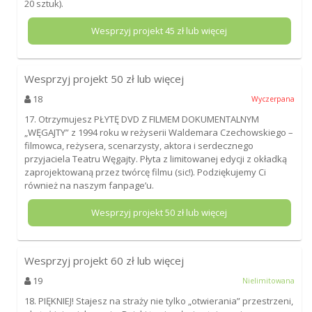
20 sztuk).
Wesprzyj projekt
45
zł lub więcej
Wesprzyj projekt
50
zł lub więcej
18
Wyczerpana
17. Otrzymujesz PŁYTĘ DVD Z FILMEM DOKUMENTALNYM
„WĘGAJTY” z 1994 roku w reżyserii Waldemara Czechowskiego –
filmowca, reżysera, scenarzysty, aktora i serdecznego
przyjaciela Teatru Węgajty. Płyta z limitowanej edycji z okładką
zaprojektowaną przez twórcę filmu (sic!). Podziękujemy Ci
również na naszym fanpage’u.
Wesprzyj projekt
50
zł lub więcej
Wesprzyj projekt
60
zł lub więcej
19
Nielimitowana
18. PIĘKNIEJ! Stajesz na straży nie tylko „otwierania” przestrzeni,