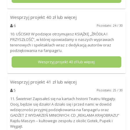
Wesprzyj projekt
40
zł lub więcej
6
Pozostało: 24 / 30
10. UŚCISKI! W podzięce otrzymujesz KSIĄŻKĘ „ŹRÓDŁA I
PRZYSZŁOŚĆ”, w której opowiadamy o naszych wyprawach
terenowych i spektaklach wraz z dedykacją autorów oraz
podziękowania na fanpage’u.
Wesprzyj projekt
40
zł lub więcej
Wesprzyj projekt
41
zł lub więcej
5
Pozostało: 25 / 30
11. Świetnie! Zapisałeś się na kartach historii Teatru Węgajty.
Oooj, będzie się działo! A działo się i przed nami: w dowód
wdzięczności przyjmij podziękowania na fanpage’u oraz
GADŻET Z WYDARZEŃ MINIONYCH: CD „REKLAMA KRAJOBRAZU”
Rajdu Maszyn – kultowego zespołu z okolic Gotek, Pupek i
Węgajt.