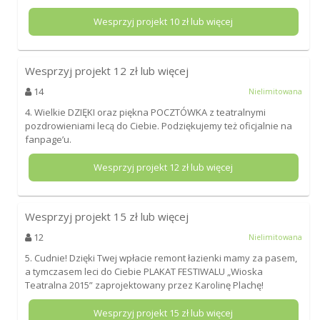
Wesprzyj projekt
10
zł lub więcej
Wesprzyj projekt
12
zł lub więcej
14
Nielimitowana
4. Wielkie DZIĘKI oraz piękna POCZTÓWKA z teatralnymi
pozdrowieniami lecą do Ciebie. Podziękujemy też oficjalnie na
fanpage’u.
Wesprzyj projekt
12
zł lub więcej
Wesprzyj projekt
15
zł lub więcej
12
Nielimitowana
5. Cudnie! Dzięki Twej wpłacie remont łazienki mamy za pasem,
a tymczasem leci do Ciebie PLAKAT FESTIWALU „Wioska
Teatralna 2015” zaprojektowany przez Karolinę Plachę!
Wesprzyj projekt
15
zł lub więcej