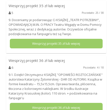
Wesprzyj projekt
35
zł lub więcej
5
Pozostało: 25 / 30
9. Doceniamy je podarowując Ci KSIĄŻKĘ „TEATR POTRZEBNY”,
OPOWIADAJĄCĄ M.IN. O PRACY Teatru Węgajty w Domu Pomocy
Społecznej, wraz z dedykacją autorów. Oczywiście oficjalne
podziękowania na fanpage’u też są Twoje.
Wesprzyj projekt
35
zł lub więcej
Wesprzyj projekt
36
zł lub więcej
6
Pozostało: 4 / 10
9.1. Dzięki! Otrzymujesz KSIĄŻKĘ "OPOWIEŚCI ROZTOCZAŃSKIE"
autorstwa Katarzyny Żytomirskiej - DAR OD AUTORKI. Książka w
formie kwadratu – 15,5x15,5cm. Oprawa twarda, płócienna,
tłoczona z kolorowymi naklejkami. W środku ilustracje
Katarzyny Krasuskiej (kolor). 110 stron. + podziekowania na
fanpage'u
Wesprzyj projekt
36
zł lub więcej