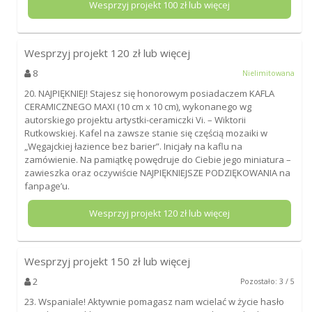
Wesprzyj projekt
100
zł lub więcej
Wesprzyj projekt
120
zł lub więcej
8
Nielimitowana
20. NAJPIĘKNIEJ! Stajesz się honorowym posiadaczem KAFLA
CERAMICZNEGO MAXI (10 cm x 10 cm), wykonanego wg
autorskiego projektu artystki-ceramiczki Vi. – Wiktorii
Rutkowskiej. Kafel na zawsze stanie się częścią mozaiki w
„Węgajckiej łazience bez barier”. Inicjały na kaflu na
zamówienie. Na pamiątkę powędruje do Ciebie jego miniatura –
zawieszka oraz oczywiście NAJPIĘKNIEJSZE PODZIĘKOWANIA na
fanpage’u.
Wesprzyj projekt
120
zł lub więcej
Wesprzyj projekt
150
zł lub więcej
2
Pozostało: 3 / 5
23. Wspaniale! Aktywnie pomagasz nam wcielać w życie hasło