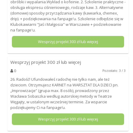
obróbki i wypalania.Wykład o kofeinie. 2. Szkolenie praktyczne -
obsługa ekspresu ciśnieniowego, rodzaje kaw. 3. Alternatywne
(domowe) sposoby przyrządzania kawy (kawiarka, chemex,
drip). + podziękowania na fanpage'u. Szkolenie odbędzie się w
Klubokawiarni "Jaś i Małgosia" w Warszawie + podziekowanie
na fanpage'u.
Wesprzyj projekt
300
zł lub więcej
Wesprzyj projekt
300
zł lub więcej
0
Pozostało: 3 / 3
26. Radość! Ufundowałeś radochę nie tylko nam, ale też
dzieciom. Otrzymujesz KARNET na WARSZTAT DLA DZIECI pn.
„Improwizacje” (grupa max. 8 osób), prowadzony przez
Wacława Sobaszka według autorskiej metody w Teatrze
Węgajty, w ustalonym wcześniej terminie. Za wsparcie
podziękujemy Ci na fanpage’u.
Wesprzyj projekt
300
zł lub więcej