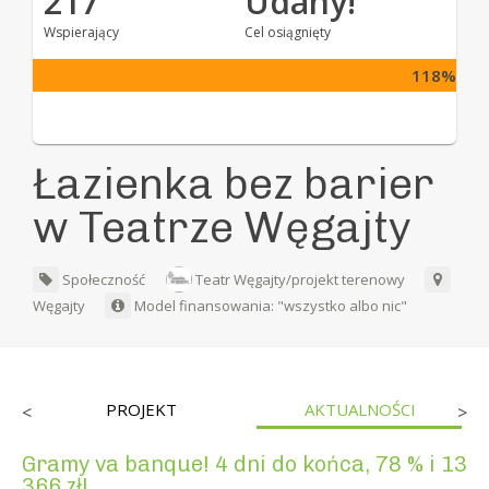
217
Udany!
Wspierający
Cel osiągnięty
118%
Łazienka bez barier
w Teatrze Węgajty
Społeczność
Teatr Węgajty/projekt terenowy
Węgajty
Model finansowania: "wszystko albo nic"
PROJEKT
AKTUALNOŚCI
<
>
Gramy va banque! 4 dni do końca, 78 % i 13
366 zł!