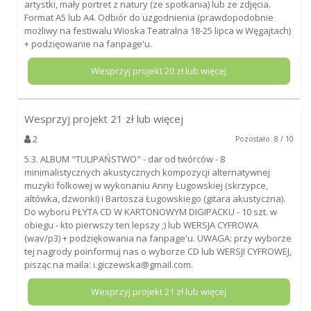
artystki, mały portret z natury (ze spotkania) lub ze zdjęcia.
Format A5 lub A4. Odbiór do uzgodnienia (prawdopodobnie
możliwy na festiwalu Wioska Teatralna 18-25 lipca w Węgajtach)
+ podzięowanie na fanpage'u.
Wesprzyj projekt
20
zł lub więcej
Wesprzyj projekt
21
zł lub więcej
2
Pozostało: 8 / 10
5.3. ALBUM "TULIPAŃSTWO" - dar od twórców - 8
minimalistycznych akustycznych kompozycji alternatywnej
muzyki folkowej w wykonaniu Anny Ługowskiej (skrzypce,
altówka, dzwonki) i Bartosza Ługowskiego (gitara akustyczna).
Do wyboru PŁYTA CD W KARTONOWYM DIGIPACKU - 10 szt. w
obiegu - kto pierwszy ten lepszy ;) lub WERSJA CYFROWA
(wav/p3) + podziękowania na fanpage'u. UWAGA: przy wyborze
tej nagrody poinformuj nas o wyborze CD lub WERSJI CYFROWEJ,
pisząc na maila: i.giczewska@gmail.com.
Wesprzyj projekt
21
zł lub więcej