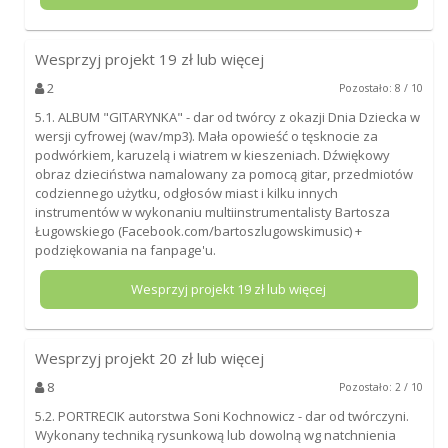
Wesprzyj projekt
19
zł lub więcej
2
Pozostało: 8 / 10
5.1. ALBUM "GITARYNKA" - dar od twórcy z okazji Dnia Dziecka w
wersji cyfrowej (wav/mp3). Mała opowieść o tęsknocie za
podwórkiem, karuzelą i wiatrem w kieszeniach. Dźwiękowy
obraz dzieciństwa namalowany za pomocą gitar, przedmiotów
codziennego użytku, odgłosów miast i kilku innych
instrumentów w wykonaniu multiinstrumentalisty Bartosza
Ługowskiego (Facebook.com/bartoszlugowskimusic) +
podziękowania na fanpage'u.
Wesprzyj projekt
19
zł lub więcej
Wesprzyj projekt
20
zł lub więcej
8
Pozostało: 2 / 10
5.2. PORTRECIK autorstwa Soni Kochnowicz - dar od twórczyni.
Wykonany techniką rysunkową lub dowolną wg natchnienia