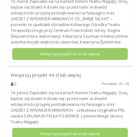
13. Hurra! Zapisałeś się na kartach historii Teatru Węgajty. Oooj,
będzie się działo! A działo się i przed nami: w dowód
wdzięczności przyjmij podziękowania na fanpage’u oraz
GADŻET Z WYDARZEŃ MINIONYCH: CD „ŚMIEJE SIĘ KAT” –
piosenki ze spektakli-obrzędów Kobiecego Ośrodka Teatru
Terapeutycznego przy Centrum Praw Kobiet, teksty: Dagna
Ślepowrońska, wykonawcy: Katarzyna Szurman (równocześnie
autorka muzyki większości utworów), Katarzyna Żytomirska.
Wesprzyj projekt
43
zł lub więcej
Wesprzyj projekt
44
zł lub więcej
5
Pozostało: 25 / 30
14. Juhuu! Zapisałeś się na kartach historii Teatru Węgajty. Oooj,
będzie się działo! A działo się i przed nami: w dowód
wdzięczności przyjmij podziękowania na fanpage’u oraz
GADŻET Z WYDARZEŃ MINIONYCH: - unikatowa oryginalna PRL-
owska SZKLANA BUTELKA PO KEFIRZE z pionierskiego okresu
Teatru Węgajty.
Wesprzyj projekt
44
zł lub więcej