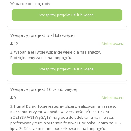
Wsparcie bez nagrody
Wesprzyj projekt
1
zł lub więcej
Wesprzyj projekt
5
zł lub więcej
12
Nielimitowana
2. Wspaniale! Twoje wsparcie wiele dla nas znaczy.
Podziękujemy za nie na fanpage’u.
Wesprzyj projekt
5
zł lub więcej
Wesprzyj projekt
10
zł lub więcej
9
Nielimitowana
3. Hurra! Dzięki Tobie jesteśmy bliżej zrealizowania naszego
marzenia. Przyjmij w dowód wdzięczności UŚCISK DŁONI
SOŁTYSA WSI WĘGAJTY (nagroda do odebrania na miejscu,
preferowany termin to termin festiwalu „Wioska Teatralna 18-25
lipca 2015) oraz imienne podziękowanie na fanpage’u.