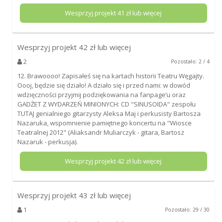
Wesprzyj projekt
41
zł lub więcej
Wesprzyj projekt
42
zł lub więcej
2
Pozostało: 2 / 4
12. Brawoooo! Zapisałeś się na kartach historii Teatru Węgajty.
Oooj, będzie się działo! A działo się i przed nami: w dowód
wdzięczności przyjmij podziękowania na fanpage’u oraz
GADŻET Z WYDARZEŃ MINIONYCH: CD "SINUSOIDA" zespołu
TUTAJ genialniego gitarzysty Aleksa Maj i perkusisty Bartosza
Nazaruka, wspomnienie pamiętnego koncertu na "Wiosce
Teatralnej 2012" (Aliaksandr Muliarczyk - gitara, Bartosz
Nazaruk - perkusja).
Wesprzyj projekt
42
zł lub więcej
Wesprzyj projekt
43
zł lub więcej
1
Pozostało: 29 / 30