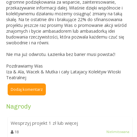
ogromne podziękowania za wsparcie, zainteresowanie,
przekazywanie informacji dalej. Właśnie dzięki wspólnocie i
kolektywnemu działaniu możemy osiągnąć zmiany na taką
skalę. Na te ostatnie dni i brakujące 22% do sfinansowania
projektu jeszcze raz prosimy Was o promowanie akcji wśród
znajomych i bycie ambasadorem lub ambasadorką idei
budowania rzeczywistości, która pozwala każdemu czuć się
swobodnie i na równi.
Nie ma już odwrotu. Łazienka bez barier musi powstać!
Pozdrawiamy Was
Iza & Ala, Wacek & Mutka i cały Latajacy Kolektyw WIoski
Teatralnej
Dodaj komentarz
Nagrody
Wesprzyj projekt
1
zł lub więcej
18
Nielimitowana