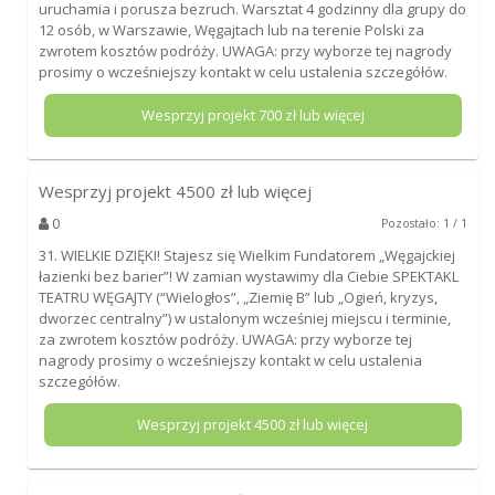
uruchamia i porusza bezruch. Warsztat 4 godzinny dla grupy do
12 osób, w Warszawie, Węgajtach lub na terenie Polski za
zwrotem kosztów podróży. UWAGA: przy wyborze tej nagrody
prosimy o wcześniejszy kontakt w celu ustalenia szczegółów.
Wesprzyj projekt
700
zł lub więcej
Wesprzyj projekt
4500
zł lub więcej
0
Pozostało: 1 / 1
31. WIELKIE DZIĘKI! Stajesz się Wielkim Fundatorem „Węgajckiej
łazienki bez barier”! W zamian wystawimy dla Ciebie SPEKTAKL
TEATRU WĘGAJTY (“Wielogłos”, „Ziemię B” lub „Ogień, kryzys,
dworzec centralny”) w ustalonym wcześniej miejscu i terminie,
za zwrotem kosztów podróży. UWAGA: przy wyborze tej
nagrody prosimy o wcześniejszy kontakt w celu ustalenia
szczegółów.
Wesprzyj projekt
4500
zł lub więcej