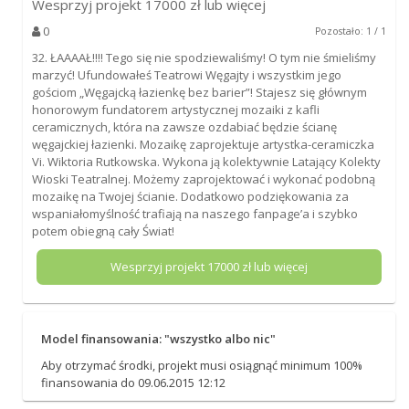
Wesprzyj projekt
17000
zł lub więcej
0
Pozostało: 1 / 1
32. ŁAAAAŁ!!!! Tego się nie spodziewaliśmy! O tym nie śmieliśmy
marzyć! Ufundowałeś Teatrowi Węgajty i wszystkim jego
gościom „Węgajcką łazienkę bez barier”! Stajesz się głównym
honorowym fundatorem artystycznej mozaiki z kafli
ceramicznych, która na zawsze ozdabiać będzie ścianę
węgajckiej łazienki. Mozaikę zaprojektuje artystka-ceramiczka
Vi. Wiktoria Rutkowska. Wykona ją kolektywnie Latający Kolekty
Wioski Teatralnej. Możemy zaprojektować i wykonać podobną
mozaikę na Twojej ścianie. Dodatkowo podziękowania za
wspaniałomyślność trafiają na naszego fanpage’a i szybko
potem obiegną cały Świat!
Wesprzyj projekt
17000
zł lub więcej
Model finansowania: "wszystko albo nic"
Aby otrzymać środki, projekt musi osiągnąć minimum 100%
finansowania do 09.06.2015 12:12