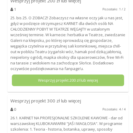
Wesprzyj projekt
200
zł lub więcej
1
Pozostało: 1 / 2
25. bis 25. O ZOBACZ! Zobaczysz na własne oczy jak u nas jest,
gdyż w podzięce otrzymujesz KARNET dla dwóch osób NA
CAŁODZIENNY POBYT W TEATRZE WĘGAJTY w ustalonym
wcześniej terminie. W karnecie: herbatka w Teatrze, zwiedzanie
Galerii na klepisku, po której oprowadzą cię gospodarze,
węgajcka czytelnia w przytulnej sali kominkowej, miejsca chill-
out w pobliżu Teatru (cygański wóz, hamak pod dziką jabłonią,
niepielony ogród), mapka okolicy dla spacerowiczów, free Wi-Fi
na tarasie z widokiem na zachodzące Słońce. Dodatkowo
oczywiście podziękowania na fanpage’u.
Wesprzyj projekt
200
zł lub więcej
Wesprzyj projekt
300
zł lub więcej
0
Pozostało: 4 / 4
26.1. KARNET NA PROFESJONALNE SZKOLENIE KAWOWE - dar od
warszawskiej KLUBOKAWIARNI "JAŚ I MAGŁOSIA". W programie
szkolenia: 1. Teoria - historia, botanika, uprawy, sposoby