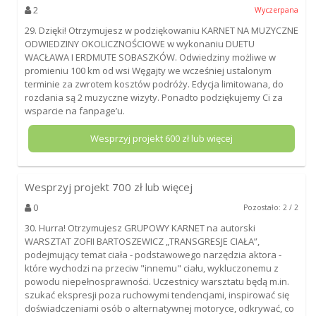
2
Wyczerpana
29. Dzięki! Otrzymujesz w podziękowaniu KARNET NA MUZYCZNE
ODWIEDZINY OKOLICZNOŚCIOWE w wykonaniu DUETU
WACŁAWA I ERDMUTE SOBASZKÓW. Odwiedziny możliwe w
promieniu 100 km od wsi Węgajty we wcześniej ustalonym
terminie za zwrotem kosztów podróży. Edycja limitowana, do
rozdania są 2 muzyczne wizyty. Ponadto podziękujemy Ci za
wsparcie na fanpage’u.
Wesprzyj projekt
600
zł lub więcej
Wesprzyj projekt
700
zł lub więcej
0
Pozostało: 2 / 2
30. Hurra! Otrzymujesz GRUPOWY KARNET na autorski
WARSZTAT ZOFII BARTOSZEWICZ „TRANSGRESJE CIAŁA”,
podejmujący temat ciała - podstawowego narzędzia aktora -
które wychodzi na przeciw "innemu" ciału, wykluczonemu z
powodu niepełnosprawności. Uczestnicy warsztatu będą m.in.
szukać ekspresji poza ruchowymi tendencjami, inspirować się
doświadczeniami osób o alternatywnej motoryce, odkrywać, co