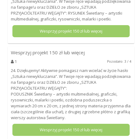
„Sztuka niewykluczania”. W Twoje ręce wpadają podziękowania
na fanpage’u oraz DZIEŁO ze zbioru „SZTUKA
PRZYJACIÓŁTEATRU WĘGAJTY”: RYSUNEK Świetlany – artystki
multimedialnej, graficzki, rysowniczki, malarki i poetki.
Wesprzyj projekt
150
zł lub więcej
Wesprzyj projekt
150
zł lub więcej
1
Pozostało: 3 / 4
24. Dziękujemy! Aktywnie pomagasz nam wcielać w życie hasło
„Sztuka niewykluczania”. W Twoje ręce wpadają podziękowania
na fanpage’u oraz DZIEŁO ze zbioru „SZTUKA
PRZYJACIÓŁTEATRU WĘGAJTY”:
PODUSZNIK Świetlany – artystki multimedialnej, graficzki,
rysowniczki, malarki i poetki, ozdobna poduszeczka o
wymiarach 20 cm x 20 cm, z jednej strony materia przyjemna dla
ciała (szczególnie dla ucha!), z drugiej zgrzebne płótno z grafiką
wierszy autorstwa Świetlany.
Wesprzyj projekt
150
zł lub więcej