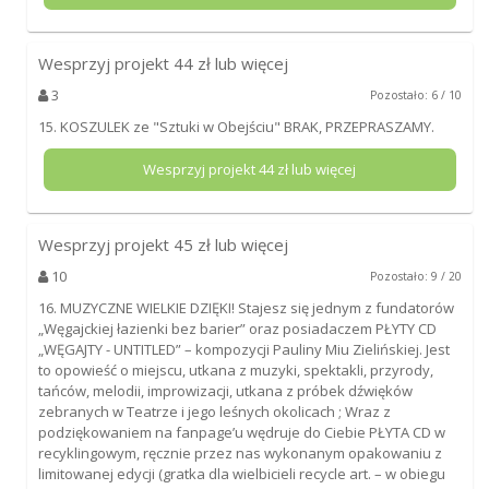
Wesprzyj projekt
44
zł lub więcej
3
Pozostało: 6 / 10
15. KOSZULEK ze "Sztuki w Obejściu" BRAK, PRZEPRASZAMY.
Wesprzyj projekt
44
zł lub więcej
Wesprzyj projekt
45
zł lub więcej
10
Pozostało: 9 / 20
16. MUZYCZNE WIELKIE DZIĘKI! Stajesz się jednym z fundatorów
„Węgajckiej łazienki bez barier” oraz posiadaczem PŁYTY CD
„WĘGAJTY - UNTITLED” – kompozycji Pauliny Miu Zielińskiej. Jest
to opowieść o miejscu, utkana z muzyki, spektakli, przyrody,
tańców, melodii, improwizacji, utkana z próbek dźwięków
zebranych w Teatrze i jego leśnych okolicach ; Wraz z
podziękowaniem na fanpage’u wędruje do Ciebie PŁYTA CD w
recyklingowym, ręcznie przez nas wykonanym opakowaniu z
limitowanej edycji (gratka dla wielbicieli recycle art. – w obiegu