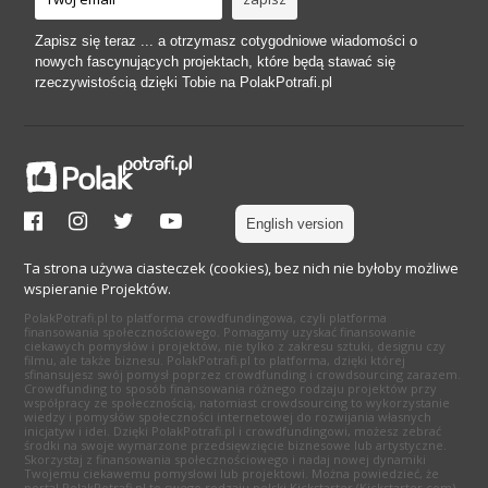
Zapisz się teraz ... a otrzymasz cotygodniowe wiadomości o
nowych fascynujących projektach, które będą stawać się
rzeczywistością dzięki Tobie na PolakPotrafi.pl
English version
Ta strona używa ciasteczek (cookies), bez nich nie byłoby możliwe
wspieranie Projektów.
PolakPotrafi.pl to platforma crowdfundingowa, czyli platforma
finansowania społecznościowego. Pomagamy uzyskać finansowanie
ciekawych pomysłów i projektów, nie tylko z zakresu sztuki, designu czy
filmu, ale także biznesu. PolakPotrafi.pl to platforma, dzięki której
sfinansujesz swój pomysł poprzez crowdfunding i crowdsourcing zarazem.
Crowdfunding to sposób finansowania różnego rodzaju projektów przy
współpracy ze społecznością, natomiast crowdsourcing to wykorzystanie
wiedzy i pomysłów społeczności internetowej do rozwijania własnych
inicjatyw i idei. Dzięki PolakPotrafi.pl i crowdfundingowi, możesz zebrać
środki na swoje wymarzone przedsięwzięcie biznesowe lub artystyczne.
Skorzystaj z finansowania społecznościowego i nadaj nowej dynamiki
Twojemu ciekawemu pomysłowi lub projektowi. Można powiedzieć, że
portal PolakPotrafi.pl to swego rodzaju polski Kickstarter (Kickstarter.com)