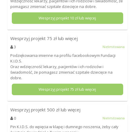
Wdzięczność lekarzy, pacjentów i ich rodziców i świadomość, że
pomagasz zmieniać szpitale dziecięce na dobre.
Wesprzyj projekt
10
zł lub więcej
Wesprzyj projekt
75
zł lub więcej
3
Nielimitowana
Podziękowania imienne na profilu facebookowym Fundacji
K.I.D.S.
Oraz wdzięczność lekarzy, pacjentów i ich rodziców i
świadomość, że pomagasz zmieniać szpitale dziecięce na
dobre.
Wesprzyj projekt
75
zł lub więcej
Wesprzyj projekt
500
zł lub więcej
0
Nielimitowana
Pin K.I.D.S. do wpięcia w klapę i dumnego noszenia, żeby cały