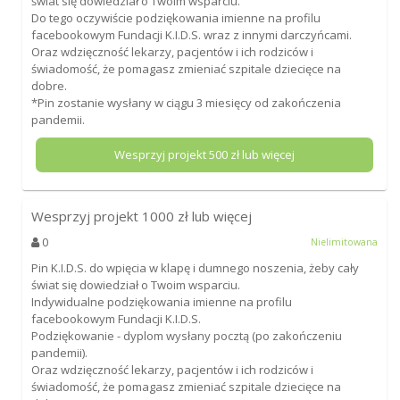
świat się dowiedział o Twoim wsparciu.
Do tego oczywiście podziękowania imienne na profilu
facebookowym Fundacji K.I.D.S. wraz z innymi darczyńcami.
Oraz wdzięczność lekarzy, pacjentów i ich rodziców i
świadomość, że pomagasz zmieniać szpitale dziecięce na
dobre.
*Pin zostanie wysłany w ciągu 3 miesięcy od zakończenia
pandemii.
Wesprzyj projekt
500
zł lub więcej
Wesprzyj projekt
1000
zł lub więcej
0
Nielimitowana
Pin K.I.D.S. do wpięcia w klapę i dumnego noszenia, żeby cały
świat się dowiedział o Twoim wsparciu.
Indywidualne podziękowania imienne na profilu
facebookowym Fundacji K.I.D.S.
Podziękowanie - dyplom wysłany pocztą (po zakończeniu
pandemii).
Oraz wdzięczność lekarzy, pacjentów i ich rodziców i
świadomość, że pomagasz zmieniać szpitale dziecięce na