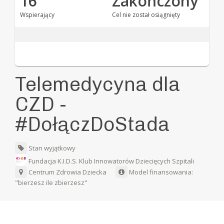
16
Zakończony
Wspierający
Cel nie został osiągnięty
Telemedycyna dla
CZD -
#DołączDoStada
Stan wyjątkowy
Fundacja K.I.D.S. Klub Innowatorów Dziecięcych Szpitali
Centrum Zdrowia Dziecka
Model finansowania:
"bierzesz ile zbierzesz"