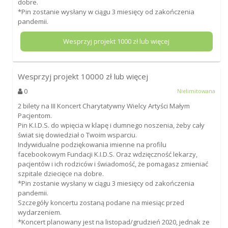
dobre.
*Pin zostanie wysłany w ciągu 3 miesięcy od zakończenia
pandemii.
Wesprzyj projekt
1000
zł lub więcej
Wesprzyj projekt
10000
zł lub więcej
0
Nielimitowana
2 bilety na III Koncert Charytatywny Wielcy Artyści Małym
Pacjentom.
Pin K.I.D.S. do wpięcia w klapę i dumnego noszenia, żeby cały
świat się dowiedział o Twoim wsparciu.
Indywidualne podziękowania imienne na profilu
facebookowym Fundacji K.I.D.S. Oraz wdzięczność lekarzy,
pacjentów i ich rodziców i świadomość, że pomagasz zmieniać
szpitale dziecięce na dobre.
*Pin zostanie wysłany w ciągu 3 miesięcy od zakończenia
pandemii.
Szczegóły koncertu zostaną podane na miesiąc przed
wydarzeniem.
*Koncert planowany jest na listopad/grudzień 2020, jednak ze