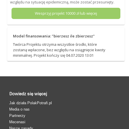
względu na sytuację epidemiczną, może zostać przesunięty.
Wesprzyj projekt
10000
zł lub więcej
Model finansowania: "bierzesz ile zbierzesz"
Twórca Projektu otrzyma wszystkie środki, które
zostaną wpłacone, bez względu na osiągnięcie kwoty
minimalnej. Projekt kończy się 04.07.2020 13:01
Dowiedz się więcej
Jak działa PolakPotrafi.pl
Media o nas
Partnerzy
Mecenasi
Nasze zasady