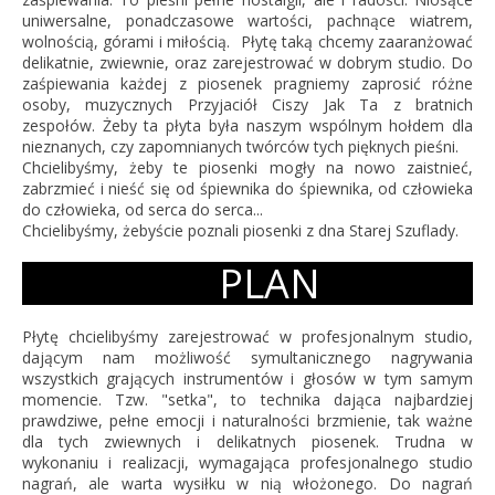
uniwersalne, ponadczasowe wartości, pachnące wiatrem,
wolnością, górami i miłością. Płytę taką chcemy zaaranżować
delikatnie, zwiewnie, oraz zarejestrować w dobrym studio. Do
zaśpiewania każdej z piosenek pragniemy zaprosić różne
osoby, muzycznych Przyjaciół Ciszy Jak Ta z bratnich
zespołów. Żeby ta płyta była naszym wspólnym hołdem dla
nieznanych, czy zapomnianych twórców tych pięknych pieśni.
Chcielibyśmy, żeby te piosenki mogły na nowo zaistnieć,
zabrzmieć i nieść się od śpiewnika do śpiewnika, od człowieka
do człowieka, od serca do serca...
Chcielibyśmy, żebyście poznali piosenki z dna Starej Szuflady.
PLAN
Płytę chcielibyśmy zarejestrować w profesjonalnym studio,
dającym nam możliwość symultanicznego nagrywania
wszystkich grających instrumentów i głosów w tym samym
momencie. Tzw. "setka", to technika dająca najbardziej
prawdziwe, pełne emocji i naturalności brzmienie, tak ważne
dla tych zwiewnych i delikatnych piosenek. Trudna w
wykonaniu i realizacji, wymagająca profesjonalnego studio
nagrań, ale warta wysiłku w nią włożonego. Do nagrań