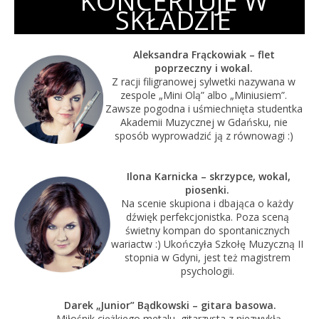
KONCERTUJE W
SKŁADZIE
Aleksandra Frąckowiak – flet
poprzeczny i wokal.
Z racji filigranowej sylwetki nazywana w
zespole „Mini Olą” albo „Miniusiem”.
Zawsze pogodna i uśmiechnięta studentka
Akademii Muzycznej w Gdańsku, nie
sposób wyprowadzić ją z równowagi :)
Ilona Karnicka – skrzypce, wokal,
piosenki.
Na scenie skupiona i dbająca o każdy
dźwięk perfekcjonistka. Poza sceną
świetny kompan do spontanicznych
wariactw :) Ukończyła Szkołę Muzyczną II
stopnia w Gdyni, jest też magistrem
psychologii.
Darek „Junior” Bądkowski – gitara basowa.
Miłośnik ciężkiego metalu, gitarzysta z niezwykłą