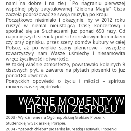
nami na dobre i na złe:) Po nagraniu pierwszej
wspólnej płyty zatytułowanej "Zielona Magia" Cisza
zaczęła podróżować ze swoją muzyką po kraju.
Początkowo nieśmiało i okazyjnie, by w 2012 roku
ruszyć w niemal nieustającą trasę koncertową i
spotkać się ze Słuchaczami już ponad 650 razy. Od
najmniejszych scenek pod schroniskowym kominkiem
czy przy ognisku, przez sceny domów kultury w całej
Polsce, aż po wielkie sceny plenerowe - wszędzie
towarzyszyły nam Wasze uśmiechy i niesamowita
wręcz życzliwość i otwartość.
W takiej właśnie atmosferze, powstawało kolejnych 9
ciszowych płyt, a zawarte na płytach piosenki to już
ponad 80 utworów.
Poetyckich opowieści o życiu i miłości – spiritus
movens naszej wędrówki.
WAŻNE MOMENTY W
HISTORII ZESPOŁU
2003 - Wyróżnienie na Ogólnopolskiej Giełdzie Piosenki
Studenckiej w Szklarskiej Porębie.
2004 - "Zapach chleba" piosenką laureatką Festiwalu Piosenki