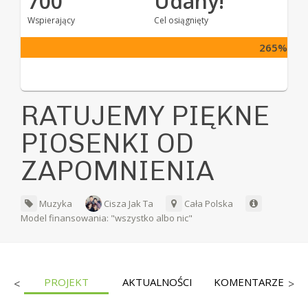
700
Udany!
Wspierający
Cel osiągnięty
265%
RATUJEMY PIĘKNE
PIOSENKI OD
ZAPOMNIENIA
Muzyka
Cisza Jak Ta
Cała Polska
Model finansowania: "wszystko albo nic"
CY
PROJEKT
AKTUALNOŚCI
KOMENTARZE
<
>