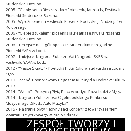
Studenckiej Bazuna.
2005 - "Ciepły sen o Bieszczadach" piosenką laureatką Festiwalu
Piosenki Studenckiej
Bazuna.
2005 - Wyróżnienie na Festiwalu Piosenki Poetyckiej „Nadzieja” w
Kołobrzegu.
2006 - "Ciebie szukałem" piosenką laureatką Festiwalu Piosenki
Studenckiej Bazuna.
2006 - II miejsce na Ogólnopolskim Studenckim Przeglądzie
Piosenki YAPA w Łodzi.
2007 - I miejsce, Nagroda Publiczności i Nagroda SKPB na
Festiwalu
YAPA w Łodzi.
2012 - "Nasze Światy" - Poetycką Płytą Roku w audycji Baza Ludzi z
Mgły.
2013 - Zespół uhonorowany Pegazem Kultury dla Twórców Kultury
2013.
2014 - "Wuka" - Poetycką Płytą Roku w audycji Baza Ludzi z Mgły.
2014 - Nagroda Publiczności Ogólnopolskiego Konkursu
Muzycznego „Skoda Auto Muzyka”.
2015 - Nagranie płyty "Jedyny Taki Koncert" z towarzyszeniem
kwartetu smyczkowego w Radio Gdańsk
.
ZESPÓŁ TWORZY I