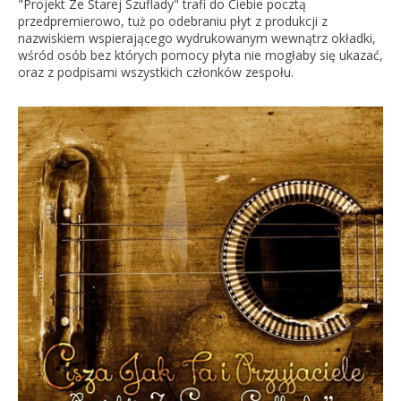
"Projekt Ze Starej Szuflady" trafi do Ciebie pocztą
przedpremierowo, tuż po odebraniu płyt z produkcji z
nazwiskiem wspierającego wydrukowanym wewnątrz okładki,
wśród osób bez których pomocy płyta nie mogłaby się ukazać,
oraz z podpisami wszystkich członków zespołu.