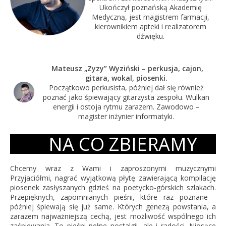
Ukończył poznańską Akademię
Medyczną, jest magistrem farmacji,
kierownikiem apteki i realizatorem
dźwięku.
Mateusz „Zyzy” Wyziński – perkusja, cajon,
gitara, wokal, piosenki.
Początkowo perkusista, później dał się również
poznać jako śpiewający gitarzysta zespołu. Wulkan
energii i ostoja rytmu zarazem. Zawodowo –
magister inżynier informatyki.
NA CO ZBIERAMY
Chcemy wraz z Wami i zaproszonymi muzycznymi
Przyjaciółmi, nagrać wyjątkową płytę zawierającą kompilację
piosenek zasłyszanych gdzieś na poetycko-górskich szlakach.
Przepięknych, zapomnianych pieśni, które raz poznane -
później śpiewają się już same. Których genezą powstania, a
zarazem najważniejszą cechą, jest możliwość wspólnego ich
zaśpiewania. To pieśni pełne nostalgii, ale i radości. Niosące