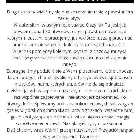
Długo zastanawialiśmy się nad zmierzeniem się z powstaniem
takiej płyty.
W autorskim, własnym repertuarze Ciszy Jak Ta jest już
bowiem ponad 80 utworów, ciągle powstają nowe, nad
którymi nieustannie pracujemy. Już wkrótce ruszają prace nad
aranżacjami piosenek na kolejny krążek spod znaku CJT.
A jednak pomiędzy kolejnymi płytami z ciszową muzyką
chcieliśmy wreszcie znaleźć chwilę czasu na coś zupełnie
innego.
Zapragnęliśmy podzielić się z Wami piosenkami, które chodząc
latami po górach poznawaliśmy od przypadkowo spotkanych
muzyków. Pieśni, których autorów nie da się odnaleźć,
nieistniejących w zapisie muzycznym, a zarazem takich, które
raz wspólnie zaśpiewane - niełatwo jest zapomnieć. To
utwory, które śpiewamy podczas pokoncertowych śpiewograń
gdzieś w górskich schroniskach, przy ogniskach...wszędzie tam,
gdzie spotykają się ludzie wrażliwi na piękno słowa i magię
współtworzenia chwili. Nasiąknęliśmy tymi pieśniami.
Dziś chcemy wraz Wami i grupą muzycznych Przyjaciół nagrać
płytę w hołdzie ich Twórcom.