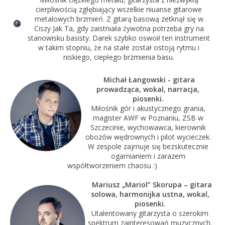
cierpliwością zgłębiający wszelkie niuanse gitarowe
metalowych brzmień. Z gitarą basową zetknął się w
Ciszy Jak Ta, gdy zaistniała żywotna potrzeba gry na
stanowisku basisty. Darek szybko oswoił ten instrument
w takim stopniu, że na stałe został ostoją rytmu i
niskiego, ciepłego brzmienia basu.
Michał Łangowski - gitara
prowadząca, wokal, narracja,
piosenki.
Miłośnik gór i akustycznego grania,
magister AWF w Poznaniu, ZSB w
Szczecinie, wychowawca, kierownik
obozów wędrownych i pilot wycieczek.
W zespole zajmuje się bezskutecznie
ogarnianiem i zarazem
współtworzeniem chaosu :)
Mariusz „Mariol” Skorupa – gitara
solowa, harmonijka ustna, wokal,
piosenki.
Utalentowany gitarzysta o szerokim
spektrum zainteresowań muzycznych.