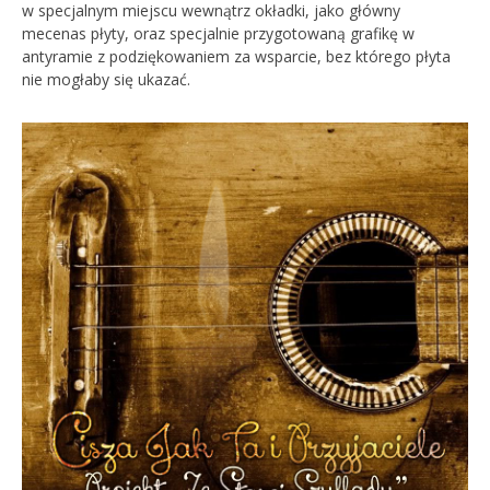
w specjalnym miejscu wewnątrz okładki, jako główny
mecenas płyty, oraz specjalnie przygotowaną grafikę w
antyramie z podziękowaniem za wsparcie, bez którego płyta
nie mogłaby się ukazać.