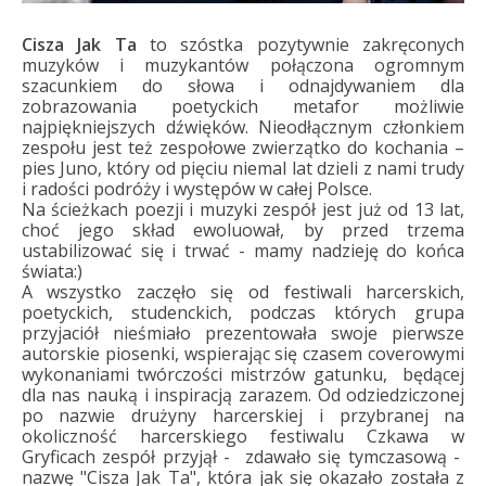
Cisza
Jak Ta
to szóstka pozytywnie zakręconych
muzyków i muzykantów połączona ogromnym
szacunkiem do słowa i odnajdywaniem dla
zobrazowania poetyckich metafor możliwie
najpiękniejszych dźwięków. Nieodłącznym członkiem
zespołu jest też zespołowe zwierzątko do kochania –
pies Juno, który od pięciu niemal lat dzieli z nami trudy
i radości podróży i występów w całej Polsce.
Na ścieżkach poezji i muzyki zespół jest już od 13 lat,
choć jego skład ewoluował, by przed trzema
ustabilizować się i trwać - mamy nadzieję do końca
świata:)
A wszystko zaczęło się od festiwali harcerskich,
poetyckich, studenckich, podczas których grupa
przyjaciół nieśmiało prezentowała swoje pierwsze
autorskie piosenki, wspierając się czasem coverowymi
wykonaniami twórczości mistrzów gatunku, będącej
dla nas nauką i inspiracją zarazem. Od odziedziczonej
po nazwie drużyny harcerskiej i przybranej na
okoliczność harcerskiego festiwalu Czkawa w
Gryficach zespół przyjął - zdawało się tymczasową -
nazwę "Cisza Jak Ta", która jak się okazało została z