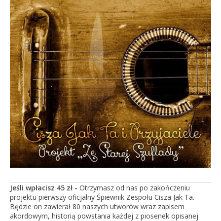
Jeśli wpłacisz 45 zł -
Otrzymasz od nas po zakończeniu
projektu pierwszy oficjalny Śpiewnik Zespołu Cisza Jak Ta.
Będzie on zawierał 80 naszych utworów wraz zapisem
akordowym, historią powstania każdej z piosenek opisanej