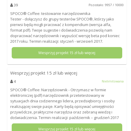
39
Pozostało: 9957 / 10000
SPOCO® Coffee: testowanie narzędziownika
Tester - dołączysz do grupy testerów SPOCO®, którzy jako
pierwsi będą mogli pracować z kompendium (wersja alfa,
format pdf). Twoje sugestie i doświadczenia pozwolą nam
dopracować narzędziownik i wypuścić wersję beta pod koniec
2017 roku. Termin realizacji: styczeń - wrzesień 2017.
Wesprzyj projekt
15
zł lub więcej
Wesprzyj projekt
15
zł lub więcej
4
Nielimitowana
SPOCO® Coffee: Narzędziownik - Otrzymasz w formie
elektroniczej (pdf) narzędziownik przetetestowany w
sytuacjach dnia codziennego lidera, przedsiębiorcy i osoby
realizującej swoje pasje. Karty będą opisywać umiejętności
przywódcze, praktyczne narzędzia oraz zebraną wiedzę i
doświadczenia. Termin realizacji: październik – grudzień 2017
Wesprzyj projekt
15
zł lub więcej