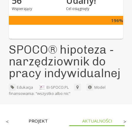
56
Udany!
Wspierający
Cel osiągnięty
196%
SPOCO® hipoteza -
narzędziownik do
pracy indywidualnej
Edukacja
EI-SPOCO.PL
Model
finansowania: "wszystko albo nic"
PROJEKT
AKTUALNOŚCI
<
>