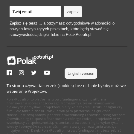
Zapisz się teraz ... a otrzymasz cotygodniowe wiadomości o
nowych fascynujących projektach, które będą stawać się
rzeczywistością dzięki Tobie na PolakPotrafi.pl
English version
Ta strona używa ciasteczek (cookies), bez nich nie byłoby możliwe
wspieranie Projektów.
PolakPotrafi.pl to platforma crowdfundingowa, czyli platforma
finansowania społecznościowego. Pomagamy uzyskać finansowanie
ciekawych pomysłów i projektów, nie tylko z zakresu sztuki, designu czy
filmu, ale także biznesu. PolakPotrafi.pl to platforma, dzięki której
sfinansujesz swój pomysł poprzez crowdfunding i crowdsourcing zarazem.
Crowdfunding to sposób finansowania różnego rodzaju projektów przy
współpracy ze społecznością, natomiast crowdsourcing to wykorzystanie
wiedzy i pomysłów społeczności internetowej do rozwijania własnych
inicjatyw i idei. Dzięki PolakPotrafi.pl i crowdfundingowi, możesz zebrać