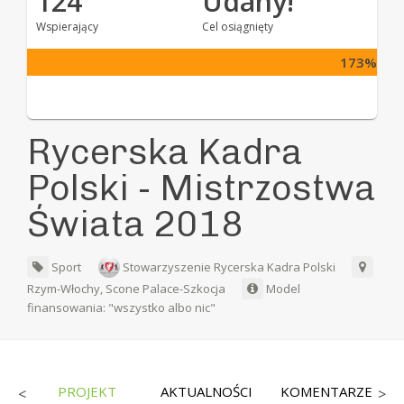
124
Udany!
Wspierający
Cel osiągnięty
173%
Rycerska Kadra
Polski - Mistrzostwa
Świata 2018
Sport
Stowarzyszenie Rycerska Kadra Polski
Rzym-Włochy, Scone Palace-Szkocja
Model
finansowania: "wszystko albo nic"
CY
PROJEKT
AKTUALNOŚCI
KOMENTARZE
<
>