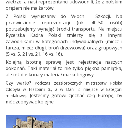
wietrze, a nasi reprezentanci udowodnili, że z polskim
orężem nie ma żartów.
Z Polski wyruszamy do Włoch i Szkocji. Na
przewiezienie reprezentacji (ok. 40-50 osób)
potrzebujemy wynająć środki transportu. Na miejscu
Rycerska Kadra Polski zmierzy się z innymi
zawodnikami w kategoriach indywidualnych (miecz i
tarcza, miecz długi, broń drzewcowa) oraz grupowych
(5 vs. 5, 21 vs. 21, 16 vs. 16).
Kolejną istotną sprawą jest rejestracja naszych
dokonań. Taki materiał to nie tylko piękna pamiątka,
ale też doskonały materiał marketingowy.
Czy warto?
Podczas zeszłorocznych mistrzostw Polska
zdobyła w Hiszpanii 3., a w Dani 2. miejsce w kategorii
Jesteśmy gotowi zjechać całą Europę, by
medalowej.
móc zdobywać kolejne!