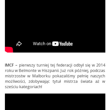
IMCF –
pierwszy turniej tej federacji odbył się w 2014
roku w Belmonte w Hiszpanii. Już rok później, podczas
mistrzostw w Malborku pokazaliśmy pełnię naszych
możliwości, zdobywając tytuł mistrza świata aż w
sześciu kategoriach!