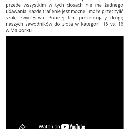
przede wszystkim w tych ciosach nie ma żadnego
udawania. Każde trafienie jest mocne i może przechylić
szalę zwycięstwa. Poniżej film prezentujący drogę
naszych zawodników do złota w kategorii 16 vs. 16
w Malborku.