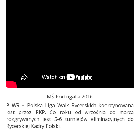
MŚ Portugalia 2016
PLWR –
Polska Liga Walk Rycerskich koordynowana
jest przez RKP. Co roku od września do marca
rozgrywanych jest 5-6 turniejów eliminacyjnych do
Rycerskiej Kadry Polski.