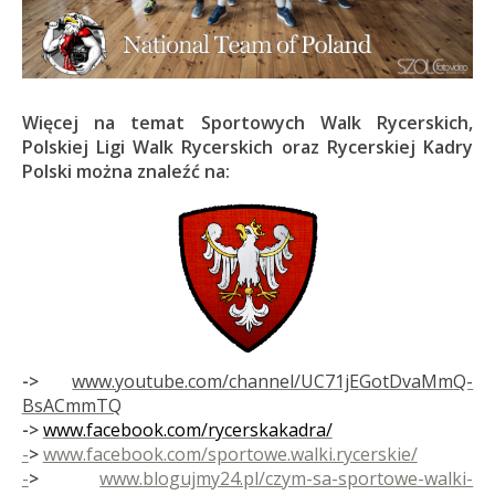
Więcej na temat Sportowych Walk Rycerskich,
Polskiej Ligi Walk Rycerskich oraz Rycerskiej Kadry
Polski można znaleźć na:
->
www.youtube.com/channel/UC71jEGotDvaMm
Q-
BsACmmTQ
->
www.facebook.com/rycerskakadra/
-
>
www.facebook.com/sportowe.walki.rycerskie/
-
>
www.
blogujmy24.pl/czym-sa-sportowe-walki-