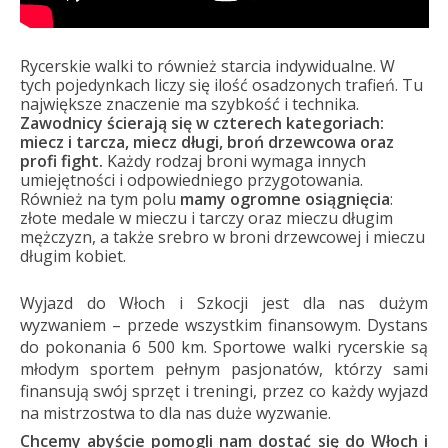
Rycerskie walki to również starcia indywidualne. W
tych pojedynkach liczy się ilość osadzonych trafień. Tu
największe znaczenie ma szybkość i technika.
Zawodnicy ścierają się w czterech kategoriach:
miecz i tarcza, miecz długi, broń drzewcowa oraz
profi fight.
Każdy rodzaj broni wymaga innych
umiejętności i odpowiedniego przygotowania.
Również na tym polu
mamy ogromne osiągnięcia
:
złote medale w mieczu i tarczy oraz mieczu długim
mężczyzn, a także srebro w broni drzewcowej i mieczu
długim kobiet.
Wyjazd do Włoch i Szkocji jest dla nas dużym
wyzwaniem – przede wszystkim finansowym. Dystans
do pokonania 6 500 km. Sportowe walki rycerskie są
młodym sportem pełnym pasjonatów, którzy sami
finansują swój sprzęt i treningi, przez co każdy wyjazd
na mistrzostwa to dla nas duże wyzwanie.
Chcemy abyście pomogli nam dostać się do Włoch i