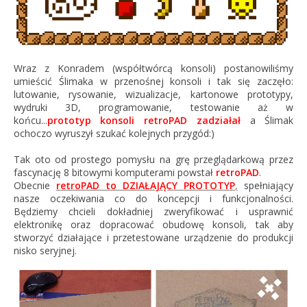
Wraz z Konradem (współtwórcą konsoli) postanowiliśmy
umieścić Ślimaka w przenośnej konsoli i tak się zaczęło:
lutowanie, rysowanie, wizualizacje, kartonowe prototypy,
wydruki 3D, programowanie, testowanie aż w
końcu...
prototyp konsoli retroPAD zadziałał
a Ślimak
ochoczo wyruszył szukać kolejnych przygód:)
Tak oto od prostego pomysłu na grę przeglądarkową przez
fascynację 8 bitowymi komputerami powstał
retroPAD
.
Obecnie
retroPAD to DZIAŁAJĄCY PROTOTYP
,
spełniający
nasze oczekiwania co do koncepcji i funkcjonalności.
Będziemy chcieli dokładniej zweryfikować i usprawnić
elektronikę oraz dopracować obudowę konsoli, tak aby
stworzyć działające i przetestowane urządzenie do produkcji
nisko seryjnej.