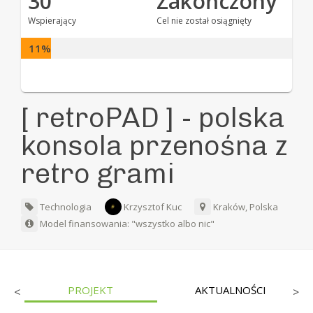
30
Zakończony
Wspierający
Cel nie został osiągnięty
11%
[ retroPAD ] - polska
konsola przenośna z
retro grami
Technologia
Krzysztof Kuc
Kraków, Polska
Model finansowania: "wszystko albo nic"
PROJEKT
AKTUALNOŚCI
<
>