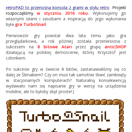
retroPAD to przenośna konsola z grami w stylu retro
Projekt
rozpoczęliśmy
w styczniu
2016 roku.
Wykonujemy go
własnymi siłami i zasobami a inspiracją do jego wykonania
była
gra TurboSnail
.
Pierwowzór gry powstał dwa lata temu jako gra
przeglądarkowa, a rok później została przeniesiona z
sukcesem na
8 bitowe Atari
przez grupę
anticSHOP
działającą na polskiej demoscenie,
której Krzysztof jest
członkiem.
Po sukcesie gry w świecie 8 bitów, zastanawialiśmy się co
dalej ze Ślimakiem? Czy on musi tak samotnie tkwić zamknięty
w stacjonarnych komputerach? Naturalną konsekwencją
wydawało nam się napisanie gry w wersji na urządzenia
mobilne, ale to byłoby zbyt proste!:)