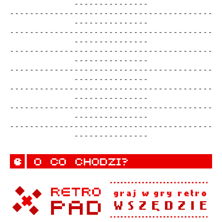
- - -
- - - -
- - - -
- - - -
- - - -
- - - -
- - - -
- - - -
- - - -
- - - -
- - - -
- - - -
- - - -
- - - -
-
- - -
- - - -
- - - -
- - - -
- - - -
- - - -
- - - -
- - - -
- - - -
- - - -
- - - -
- - - -
- - - -
- - - -
-
- - -
- - - -
- - - -
- - - -
- - - -
- - - -
- - - -
- - - -
- - - -
- - - -
- - - -
- - - -
- - - -
- - - -
-
- - -
- - - -
- - - -
- - - -
- - - -
- - - -
- - - -
- - - -
- - - -
- - - -
- - - -
- - - -
- - - -
- - - -
-
- - -
- - - -
- - - -
- - - -
- - - -
- - - -
- - - -
- - - -
- - - -
- - - -
- - - -
- - - -
- - - -
- - - -
-
- - -
- - - -
- - - -
- - - -
- - - -
- - - -
- - - -
- - - -
- - - -
- - - -
- - - -
- - - -
- - - -
- - - -
-
- - -
- - - -
- - - -
- - - -
- - - -
- - - -
- - - -
- - - -
- - - -
- - - -
- - - -
- - - -
- - - -
- - - -
-
- - -
- - - -
- - - -
- - - -