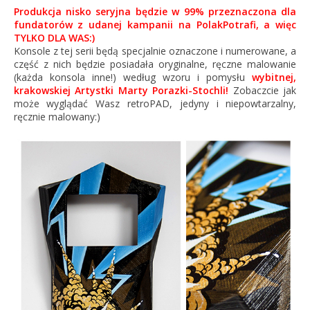
Produkcja nisko seryjna będzie w 99% przeznaczona dla
fundatorów z udanej kampanii na PolakPotrafi, a więc
TYLKO DLA WAS:)
Konsole z tej serii będą specjalnie oznaczone i numerowane, a
część z nich będzie posiadała oryginalne, ręczne malowanie
(każda konsola inne!) według wzoru i pomysłu
wybitnej,
krakowskiej Artystki Marty Porazki-Stochli!
Zobaczcie jak
może wyglądać Wasz retroPAD, jedyny i niepowtarzalny,
ręcznie malowany:)