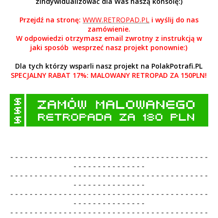
zindywidualizować dla Was naszą konsolę:)
Przejdź na stronę:
WWW.RETROPAD.PL
i wyślij do nas
zamówienie.
W odpowiedzi otrzymasz email zwrotny z instrukcją w
jaki sposób wesprzeć nasz projekt ponownie:)
Dla tych którzy wsparli nasz projekt na PolakPotrafi.PL
SPECJALNY RABAT 17%: MALOWANY RETROPAD ZA 150PLN!
- - - -
- - - -
- - - -
- - - -
- - - -
- - - -
- - - -
- - - -
- - - -
- - - -
-
- - -
- - - -
- - - -
- - - -
- - - -
- - - -
- - - -
- - - -
- - - -
- - - -
- - - -
- - - -
- - - -
- - - -
-
- - -
- - - -
- - - -
- - - -
- - - -
- - - -
- - - -
- - - -
- - - -
- - - -
- - - -
- - - -
- - - -
- - - -
-
- - -
- - - -
- - - -
- - - -
- - - -
- - - -
- - - -
- - - -
- - - -
- - - -
- - - -
- - - -
- - - -
- - - -
-