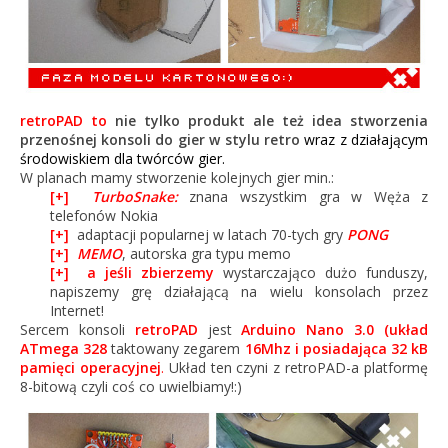
retroPAD to
nie tylko produkt ale też idea stworzenia
przenośnej konsoli do gier w stylu retro
wraz z działającym
środowiskiem dla twórców gier.
W planach mamy stworzenie kolejnych gier min.:
[+]
TurboSnake:
znana wszystkim gra w Węża z
telefonów Nokia
[+]
adaptacji popularnej w latach 70-tych gry
PONG
[+]
MEMO
, autorska gra typu memo
[+] a jeśli zbierzemy
wystarczająco dużo funduszy,
napiszemy grę działającą na wielu konsolach przez
Internet!
Sercem konsoli
retroPAD
jest
Arduino Nano 3.0 (układ
ATmega 328
taktowany zegarem
16Mhz i posiadająca 32 kB
pamięci operacyjnej
.
Układ ten czyni z retroPAD-a platformę
8-bitową czyli coś co uwielbiamy!:)