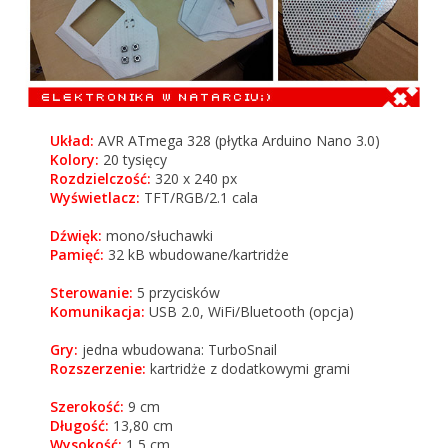
Układ:
AVR ATmega 328 (płytka Arduino Nano 3.0)
Kolory:
20 tysięcy
Rozdzielczość:
320 x 240 px
Wyświetlacz:
TFT/RGB/2.1 cala
Dźwięk:
mono/słuchawki
Pamięć:
32 kB wbudowane/kartridże
Sterowanie:
5 przycisków
Komunikacja:
USB 2.0, WiFi/Bluetooth (opcja)
Gry:
jedna wbudowana: TurboSnail
Rozszerzenie:
kartridże z dodatkowymi grami
Szerokość:
9 cm
Długość:
13,80 cm
Wysokość:
1,5 cm