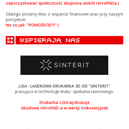
zapoczątkować społeczność skupioną wokół retroPADa:)
Dlatego prosimy Was o wsparcie finansowe prac przy naszym
porojekcie:
No to jak: "POMOŻECIE?!":)
LISA -
LASEROWA DRUKARKA 3D OD "SINTERIT"
pracująca w technologii druku spiekania laserowego.
Drukarka
LISA
wydrukuje
obudowę retroPAD-a w wersji niskoseryjnej!