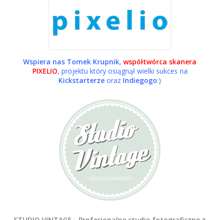
Wspiera nas Tomek Krupnik
,
współtwórca skanera
PIXELIO
, projektu który osiągnął wielki sukces na
Kickstarterze
oraz
Indiegogo
:)
STUDIO VINTAGE - Profesjonalne studio fotograficzne z