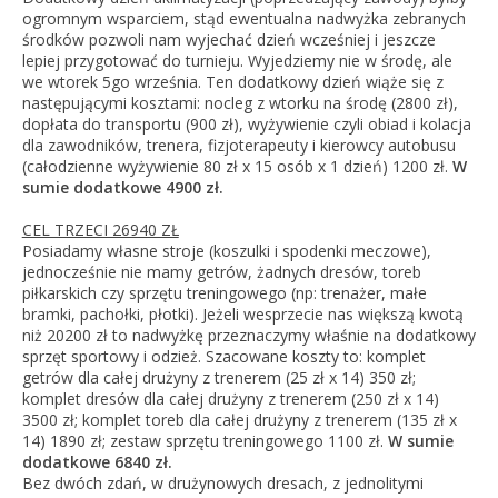
ogromnym wsparciem, stąd ewentualna nadwyżka zebranych
środków pozwoli nam wyjechać dzień wcześniej i jeszcze
lepiej przygotować do turnieju. Wyjedziemy nie w środę, ale
we wtorek 5go września. Ten dodatkowy dzień wiąże się z
następującymi kosztami: nocleg z wtorku na środę (2800 zł),
dopłata do transportu (900 zł), wyżywienie czyli obiad i kolacja
dla zawodników, trenera, fizjoterapeuty i kierowcy autobusu
(całodzienne wyżywienie 80 zł x 15 osób x 1 dzień) 1200 zł.
W
sumie dodatkowe 4900 zł.
CEL TRZECI 26940 ZŁ
Posiadamy własne stroje (koszulki i spodenki meczowe),
jednocześnie nie mamy getrów, żadnych dresów, toreb
piłkarskich czy sprzętu treningowego (np: trenażer, małe
bramki, pachołki, płotki). Jeżeli wesprzecie nas większą kwotą
niż 20200 zł to nadwyżkę przeznaczymy właśnie na dodatkowy
sprzęt sportowy i odzież. Szacowane koszty to: komplet
getrów dla całej drużyny z trenerem (25 zł x 14) 350 zł;
komplet dresów dla całej drużyny z trenerem (250 zł x 14)
3500 zł; komplet toreb dla całej drużyny z trenerem (135 zł x
14) 1890 zł; zestaw sprzętu treningowego 1100 zł.
W sumie
dodatkowe 6840 zł.
Bez dwóch zdań, w drużynowych dresach, z jednolitymi