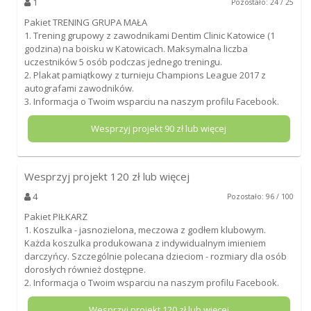
1
Pozostało: 24 / 25
Pakiet TRENING GRUPA MAŁA
1. Trening grupowy z zawodnikami Dentim Clinic Katowice (1
godzina) na boisku w Katowicach. Maksymalna liczba
uczestników 5 osób podczas jednego treningu.
2. Plakat pamiątkowy z turnieju Champions League 2017 z
autografami zawodników.
3. Informacja o Twoim wsparciu na naszym profilu Facebook.
Wesprzyj projekt
90
zł lub więcej
Wesprzyj projekt
120
zł lub więcej
4
Pozostało: 96 / 100
Pakiet PIŁKARZ
1. Koszulka - jasnozielona, meczowa z godłem klubowym.
Każda koszulka produkowana z indywidualnym imieniem
darczyńcy. Szczególnie polecana dzieciom - rozmiary dla osób
dorosłych również dostępne.
2. Informacja o Twoim wsparciu na naszym profilu Facebook.
Wesprzyj projekt
120
zł lub więcej