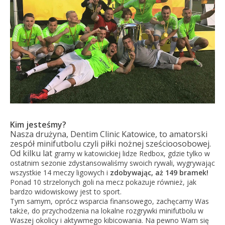
Kim jesteśmy?
Nasza drużyna, Dentim Clinic Katowice, to amatorski
zespół minifutbolu czyli piłki nożnej sześcioosobowej.
Od kilku lat
gramy w katowickiej lidze Redbox, gdzie tylko w
ostatnim sezonie zdystansowaliśmy swoich rywali, wygrywając
wszystkie 14 meczy ligowych i
zdobywając, aż 149 bramek!
Ponad 10 strzelonych goli na mecz pokazuje również, jak
bardzo widowiskowy jest to sport.
Tym samym, oprócz wsparcia finansowego, zachęcamy Was
także, do przychodzenia na lokalne rozgrywki minifutbolu w
Waszej okolicy i aktywmego kibicowania. Na pewno Wam się