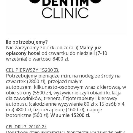
Ile potrzebujemy?
Nie zaczynamy zbiórki od zera :))
Mamy już
opłacony hotel
od czwartku do niedzieli (7-10
września) o wartości 8400 zł.
CEL PIERWSZY 15200 ZŁ
Potrzebujemy pieniądze m.in. na nocleg ze środy na
czwartek (2800 zł), przejazd małym
autobusem, kilkunasto-osobowym wraz z kierowcą, w
obie strony (5500 zł), wyżywienie czyli obiad i kolacja
dla zawodników, trenera, fizjoterapeuty i kierowcy
autobusu (całodzienne wyżywienie 80 zł x 15 osób x 4
dni) 4800 zł, fizjoterapeutę (1600 zł), napoje
izotoniczne (500 zł).
W sumie 15200 zł.
CEL DRUGI 20100 ZŁ
Dodatkowy dzień aklimatyzacji (poprzedzający zawody) byłby