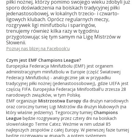
piłki nożnej, którzy pomimo swojego wieku zdobyli już
sporo doświadczenia na boiskach tradycyjnej piłki
jedenastosobowej, w lokalnych trzecio- i czwarto-
ligowych klubach. Oprócz regularnych meczy,
rozgrywek ligi minifutbolu i sparingów,
trenujemy również kilka razy w tygodniu
przygotowując się tym samym na Ligę Mistrzów w
Słowenii.
Poznaj nas bliżej na Facebook'u
Czym jest EMF Champions League?
Europejska Federacja Minifutbolu (EMF) jest organem
administracyjnym minifutbolu w Europie (część Światowej
Federacji Minifutbolu) - analogicznie jak w przypadku
tradycyjnej piłki nożnej (jedenastoosobowej), gdzie UEFA jest
częścią FIFA. Europejska Federacja Minifootball'u zrzesza 28
narodowych związków, w tym Polskę.
EMF organizuje
Mistrzostwa Europy
dla drużyn narodowych
oraz coroczny turniej Ligi Mistrzów dla drużyn klubowych (na
który właśnie jedziemy). Tegoroczny turniej
Champions
League
będzie rozgrywany przez cztery dni na boiskach
słoweńskiego Terme Catez. Weźmie w nim udział 85
najlepszych zespołów z całej Europy. W pierwszej fazie turniej
będzie rozgrywany w grupach, a potem systemem