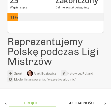
25
Zakończony
Wspierający
Cel nie został osiągnięty
11%
Reprezentujemy
Polskę podczas Ligi
Mistrzów
Sport
Arek Buziewicz
Katowice, Poland
Model finansowania: "wszystko albo nic"
PROJEKT
AKTUALNOŚCI
<
>