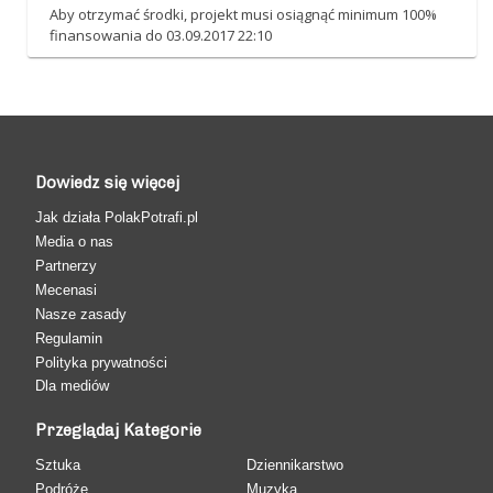
Aby otrzymać środki, projekt musi osiągnąć minimum 100%
finansowania do 03.09.2017 22:10
Dowiedz się więcej
Jak działa PolakPotrafi.pl
Media o nas
Partnerzy
Mecenasi
Nasze zasady
Regulamin
Polityka prywatności
Dla mediów
Przeglądaj Kategorie
Sztuka
Dziennikarstwo
Podróże
Muzyka