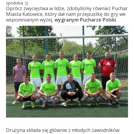
spodoba :))
Oprócz zwycięstwa w lidze, zdobyliśmy również Puchar
Miasta Katowice, który dał nam przepustkę do gry we
wspomnianym wyżej,
wygranym Pucharze Polski
.
Drużyna składa się głównie z młodych zawodników