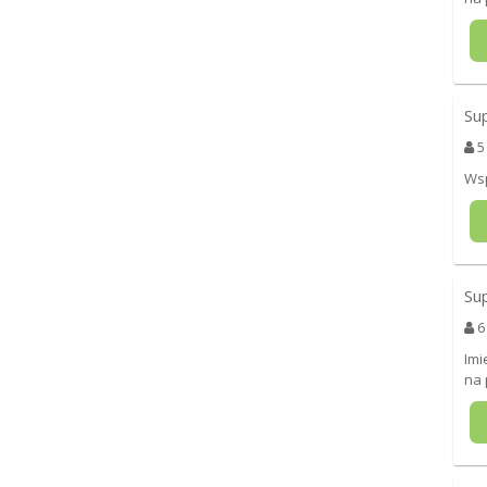
Su
5
Wsp
Su
6
Imi
na 