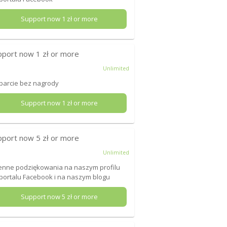
Support now
1
zł or more
pport now
1
zł or more
Unlimited
arcie bez nagrody
Support now
1
zł or more
pport now
5
zł or more
Unlimited
enne podziękowania na naszym profilu
portalu Facebook i na naszym blogu
Support now
5
zł or more