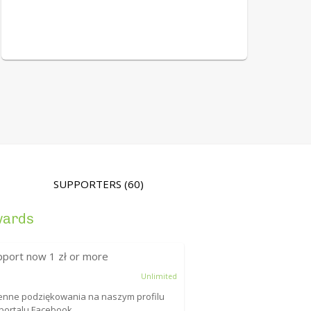
SUPPORTERS
(60)
wards
pport now
1
zł or more
Unlimited
enne podziękowania na naszym profilu
portalu Facebook