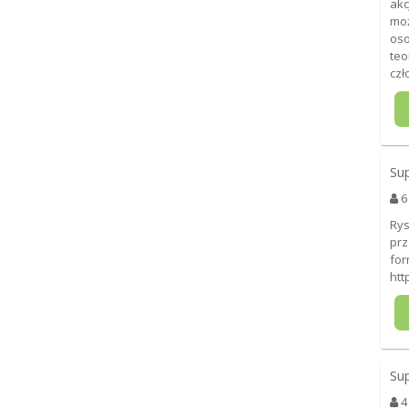
akc
moż
oso
teo
czł
Su
6
Rys
prz
for
htt
Su
4