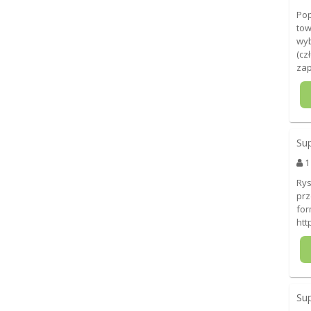
Pop
tow
wyb
(cz
zap
Su
1
Rys
prz
for
htt
Su