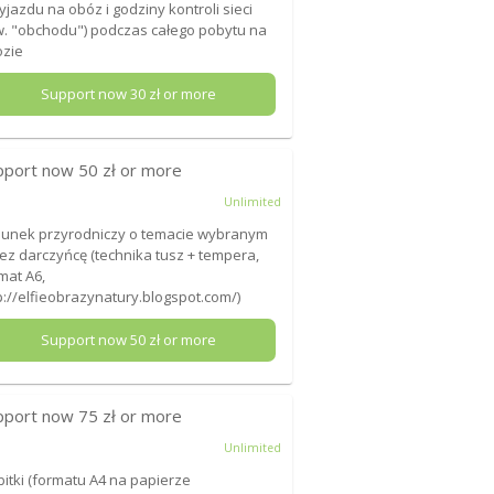
yjazdu na obóz i godziny kontroli sieci
w. "obchodu") podczas całego pobytu na
ozie
Support now
30
zł or more
pport now
50
zł or more
Unlimited
unek przyrodniczy o temacie wybranym
ez darczyńcę (technika tusz + tempera,
mat A6,
p://elfieobrazynatury.blogspot.com/)
Support now
50
zł or more
pport now
75
zł or more
Unlimited
itki (formatu A4 na papierze