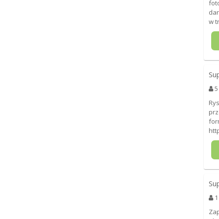
fot
dar
w t
Su
5
Rys
prz
for
htt
Su
1
Zap