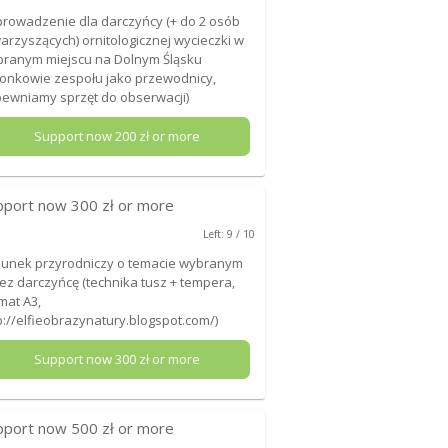
rowadzenie dla darczyńcy (+ do 2 osób
arzyszących) ornitologicznej wycieczki w
ranym miejscu na Dolnym Śląsku
łonkowie zespołu jako przewodnicy,
ewniamy sprzęt do obserwacji)
Support now
200
zł or more
pport now
300
zł or more
Left: 9 / 10
unek przyrodniczy o temacie wybranym
ez darczyńcę (technika tusz + tempera,
mat A3,
p://elfieobrazynatury.blogspot.com/)
Support now
300
zł or more
pport now
500
zł or more