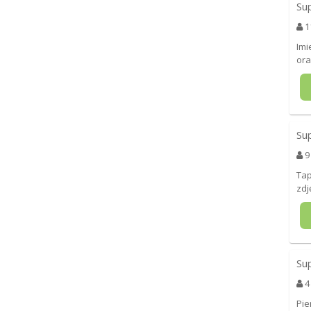
Su
1
Imi
ora
Su
9
Tap
zdj
Su
4
Pie