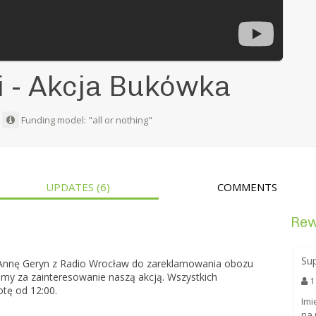
ci - Akcja Bukówka
Funding model: "all or nothing"
UPDATES
(6)
COMMENTS
Re
Su
Annę Geryn z Radio Wrocław do zareklamowania obozu
ujemy za zainteresowanie naszą akcją. Wszystkich
1
tę od 12:00.
Imi
na 