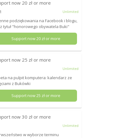
pport now
20
zł or more
1
Unlimited
enne podziękowania na Facebook i blogu,
z tytuł "honorowego obywatela Buki"
Support now
20
zł or more
pport now
25
zł or more
Unlimited
eta na pulpit komputera: kalendarz ze
ęciami z Bukówki
Support now
25
zł or more
pport now
30
zł or more
Unlimited
rwszeństwo w wyborze terminu