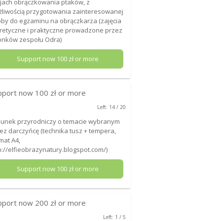
jach obrączkowania ptaków, z
liwością przygotowania zainteresowanej
by do egzaminu na obrączkarza (zajęcia
retyczne i praktyczne prowadzone przez
onków zespołu Odra)
Support now
100
zł or more
pport now
100
zł or more
Left: 14 / 20
unek przyrodniczy o temacie wybranym
ez darczyńcę (technika tusz + tempera,
mat A4,
p://elfieobrazynatury.blogspot.com/)
Support now
100
zł or more
pport now
200
zł or more
Left: 1 / 5