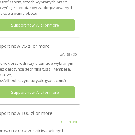
ograficznym) trzech wybranych przez
czyńcę zdjęć ptaków zaobrączkowanych
rakcie trwania obozu
Support now
75
zł or more
pport now
75
zł or more
Left: 25 / 30
unek przyrodniczy o temacie wybranym
ez darczyńcę (technika tusz + tempera,
mat A5,
p://elfieobrazynatury.blogspot.com/)
Support now
75
zł or more
pport now
100
zł or more
Unlimited
roszenie do uczestnictwa w innych