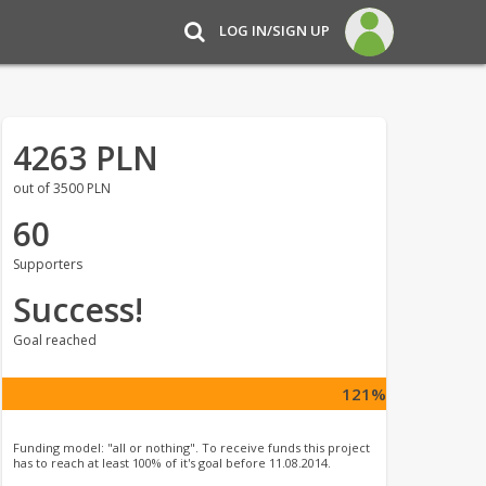
LOG IN/SIGN UP
4263 PLN
out of 3500 PLN
60
Supporters
Success!
Goal reached
121%
Funding model: "all or nothing". To receive funds this project
has to reach at least 100% of it's goal before 11.08.2014.