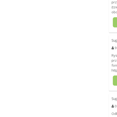
prz
(tz
ob
Su
9
Rys
prz
for
htt
Su
0
Odb