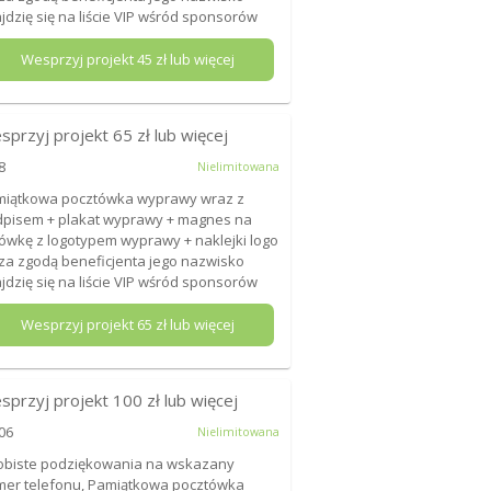
jdzię się na liście VIP wśród sponsorów
Wesprzyj projekt
45
zł lub więcej
sprzyj projekt
65
zł lub więcej
8
Nielimitowana
iątkowa pocztówka wyprawy wraz z
pisem + plakat wyprawy + magnes na
ówkę z logotypem wyprawy + naklejki logo
+ za zgodą beneficjenta jego nazwisko
jdzię się na liście VIP wśród sponsorów
Wesprzyj projekt
65
zł lub więcej
sprzyj projekt
100
zł lub więcej
06
Nielimitowana
biste podziękowania na wskazany
er telefonu, Pamiątkowa pocztówka