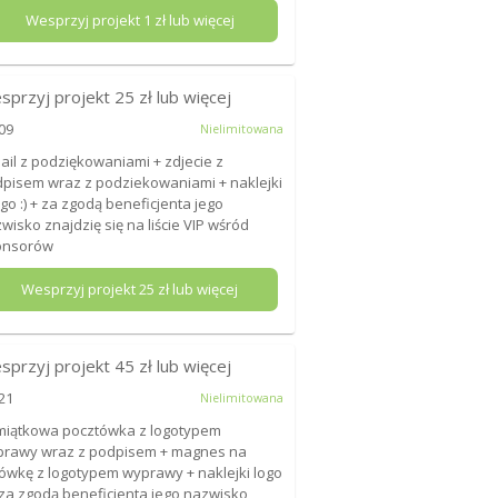
Wesprzyj projekt
1
zł lub więcej
sprzyj projekt
25
zł lub więcej
09
Nielimitowana
ail z podziękowaniami + zdjecie z
pisem wraz z podziekowaniami + naklejki
ogo :) + za zgodą beneficjenta jego
wisko znajdzię się na liście VIP wśród
onsorów
Wesprzyj projekt
25
zł lub więcej
sprzyj projekt
45
zł lub więcej
21
Nielimitowana
iątkowa pocztówka z logotypem
rawy wraz z podpisem + magnes na
ówkę z logotypem wyprawy + naklejki logo
+ za zgodą beneficjenta jego nazwisko