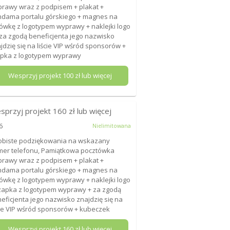
rawy wraz z podpisem + plakat +
dama portalu górskiego + magnes na
ówkę z logotypem wyprawy + naklejki logo
+ za zgodą beneficjenta jego nazwisko
jdzię się na liście VIP wśród sponsorów +
pka z logotypem wyprawy
Wesprzyj projekt
100
zł lub więcej
sprzyj projekt
160
zł lub więcej
6
Nielimitowana
biste podziękowania na wskazany
er telefonu, Pamiątkowa pocztówka
rawy wraz z podpisem + plakat +
dama portalu górskiego + magnes na
ówkę z logotypem wyprawy + naklejki logo
zapka z logotypem wyprawy + za zgodą
eficjenta jego nazwisko znajdzię się na
cie VIP wśród sponsorów + kubeczek
Wesprzyj projekt
160
zł lub więcej