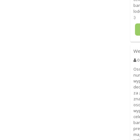
ban
lod
:)
We
0
Oso
num
wyp
ded
za 
zna
oso
wyp
cel
ban
pre
mag