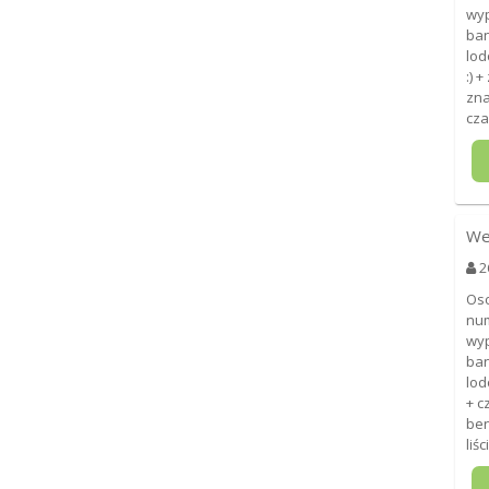
wyp
ban
lod
:) 
zna
cza
We
2
Oso
num
wyp
ban
lod
+ c
ben
liś