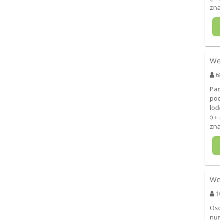
zna
We
6
Pam
pod
lod
:) 
zna
We
1
Oso
num