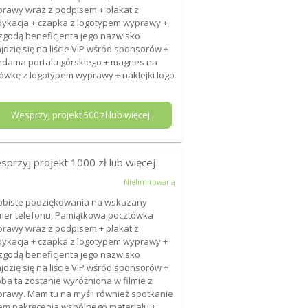
rawy wraz z podpisem + plakat z
ykacja + czapka z logotypem wyprawy +
zgodą beneficjenta jego nazwisko
jdzię się na liście VIP wśród sponsorów +
dama portalu górskiego + magnes na
ówkę z logotypem wyprawy + naklejki logo
Wesprzyj projekt
500
zł lub więcej
sprzyj projekt
1000
zł lub więcej
Nielimitowana
biste podziękowania na wskazany
er telefonu, Pamiątkowa pocztówka
rawy wraz z podpisem + plakat z
ykacja + czapka z logotypem wyprawy +
zgodą beneficjenta jego nazwisko
jdzię się na liście VIP wśród sponsorów +
ba ta zostanie wyróżniona w filmie z
rawy. Mam tu na myśli również spotkanie
em nakręcenia wspólnego materiału +