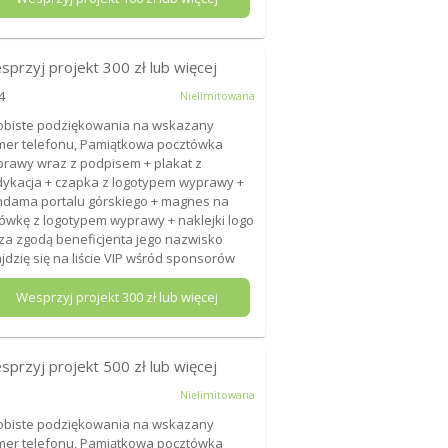
sprzyj projekt
300
zł lub więcej
4
Nielimitowana
biste podziękowania na wskazany
er telefonu, Pamiątkowa pocztówka
rawy wraz z podpisem + plakat z
ykacja + czapka z logotypem wyprawy +
dama portalu górskiego + magnes na
ówkę z logotypem wyprawy + naklejki logo
+ za zgodą beneficjenta jego nazwisko
jdzię się na liście VIP wśród sponsorów
Wesprzyj projekt
300
zł lub więcej
sprzyj projekt
500
zł lub więcej
Nielimitowana
biste podziękowania na wskazany
er telefonu, Pamiątkowa pocztówka