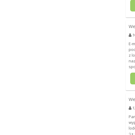
We
1
E-m
pod
z l
naz
sp
We
1
Pam
wyp
lod
:) 