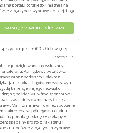
dama portalu górskiego + magnes na
ówkę z logotypem wyprawy + naklejki logo
Wesprzyj projekt
1000
zł lub więcej
sprzyj projekt
5000
zł lub więcej
Pozostało: 1 / 1
biste podziękowania na wskazany
er telefonu, Pamiątkowa pocztówka
rawy wraz z podpisem + plakat z
ykacja+ czapka z logotypem wyprawy +
zgodą beneficjenta jego nazwisko
jdzię się na liście VIP wśród sponsorów +
ba ta zostanie wyróżniona w filmie z
rawy. Mam tu na myśli również spotkanie
em nakręcenia wspólnego materiału +
dama portalu górskiego + czekany +
zent specjalny prosto z Pakistanu +
nes na lodówkę z logotypem wyprawy +