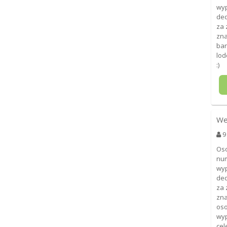
wyp
ded
za 
zna
ban
lod
:)
We
9
Oso
num
wyp
ded
za 
zna
oso
wyp
cel