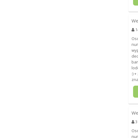
We
1
Oso
num
wyp
ded
ban
lod
:) 
zna
We
3
Oso
num