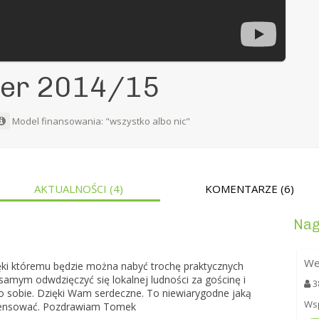
ter 2014/15
Model finansowania: "wszystko albo nic"
AKTUALNOŚCI
(4)
KOMENTARZE
(6)
Nag
We
zięki któremu będzie można nabyć trochę praktycznych
 samym odwdzięczyć się lokalnej ludności za gościnę i
3
o sobie. Dzięki Wam serdeczne. To niewiarygodne jaką
Wsp
mpensować. Pozdrawiam Tomek