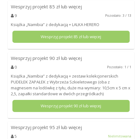
Wesprzyj projekt
85
zł lub więcej
9
Pozostało: 3 / 13
Książka „Namibia” z dedykacją + LALKA HERERO
Wesprzyj projekt
85
zł lub więcej
Wesprzyj projekt
90
zł lub więcej
0
Pozostało: 1 / 1
Książka „Namibia” z dedykacją + zestaw kolekcjonerskich
PUDEŁEK ZAPAŁEK z Wybrzeża Szkieletowego (oba z
magnesem na lodówkę z tyłu, duże ma wymiary: 10,5cm x 5 cm x
2,5, zapałki standardowe w dwóch przegródkach)
Wesprzyj projekt
90
zł lub więcej
Wesprzyj projekt
95
zł lub więcej
5
Nielimitowana