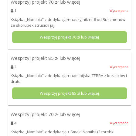
Wesprzyj projekt
70
zł lub więcej
1
Wyczerpana
Książka „Namibia” z dedykacją + naszyjnik nr 8 od Buszmenów
ze skorupek strusich jaj.
Wesprzyj projekt
70
zł lub więcej
Wesprzyj projekt
85
zł lub więcej
2
Wyczerpana
Książka „Namibia” z dedykacją + namibijska ZEBRA z koralików i
drutu
Wesprzyj projekt
85
zł lub więcej
Wesprzyj projekt
70
zł lub więcej
4
Wyczerpana
Książka „Namibia” z dedykacją + Smaki Namibii (3 torebki