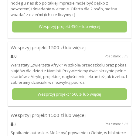
nocleg u nas (bo po takiej imprezie może być ciężko z
powrotem) i śniadanie w altanie. Oferta dla 2 osób, można
wpadać z dziećmi (ich nie liczymy : )
Wesprzyj projekt
450
zł lub więcej
Wesprzyj projekt
1500
zł lub więcej
0
Pozostało: 5 / 5
Warsztaty „Zwierzęta Afryki” w szkole/przedszkolu oraz pokaz
slajdów dla dzieci z Namibii. Przywieziemy dwie skrzynie pełne
skarbów z Afryki, projektor, nagłośnienie, ekran też jak trzeba. I
zabieramy dzieciaki w niezwykłą podróż.
Wesprzyj projekt
1500
zł lub więcej
Wesprzyj projekt
1500
zł lub więcej
2
Pozostało: 3 / 5
Spotkanie autorskie. Może być prywatnie u Ciebie, w bibliotece