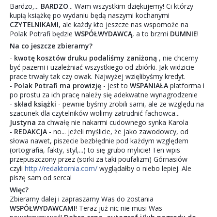
Bardzo,...
BARDZO
... Wam wszystkim dziękujemy! Ci którzy
kupią książkę po wydaniu będą naszymi kochanymi
CZYTELNIKAMI
, ale każdy kto jeszcze nas wspomoże na
Polak Potrafi będzie
WSPÓŁWYDAWCĄ
, a to brzmi
DUMNIE
!
Na co jeszcze zbieramy?
-
kwotę kosztów druku podaliśmy zaniżoną
, nie chcemy
być pazerni i uzależniać wszystkiego od zbiórki. Jak widzicie
prace trwały tak czy owak. Najwyżej wzięlibyśmy kredyt.
-
Polak Potrafi ma prowizję
- jest to
WSPANIAŁA
platforma i
po prostu za ich pracę należy się adekwatne wynagrodzenie
-
skład książki
- pewnie byśmy zrobili sami, ale ze względu na
szacunek dla czytelników wolimy zatrudnić fachowca...
Justyna
za chwałę nie nakarmi cudownego synka Karola
-
REDAKCJA
- no... jeżeli myślicie, że jako zawodowcy, od
słowa nawet, piszecie bezbłędnie pod każdym względem
(ortografia, fakty, styl,...) to się grubo mylicie! Ten wpis
przepuszczony przez (sorki za taki poufalizm) Górnasiów
czyli
http://redaktornia.com/
wyglądałby o niebo lepiej. Ale
piszę sam od serca!
Więc?
Zbieramy dalej i zapraszamy Was do zostania
WSPÓŁWYDAWCAMI
! Teraz już nic nie musi Was