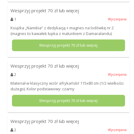
Wesprzyj projekt
70
zł lub więcej
1
Wyczerpana
Książka „Namibia” z dedykacją + magnes na lodówkę nr 2
(magnes to kawałek łupka z malunkiem z Damaralandu)
Wesprzyj projekt
70
zł lub więcej
Wesprzyj projekt
70
zł lub więcej
2
Wyczerpana
Materiał w klasyczny wzór afrykański! 115x80 cm (1/2 wielkości
dużego). Kolor podstawowy: czarny
Wesprzyj projekt
70
zł lub więcej
Wesprzyj projekt
70
zł lub więcej
2
Wyczerpana