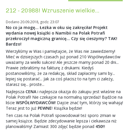
212 - 20988! Wzruszenie wielkie...
Dodano 20.09.2018, godz. 23:07
No co ja mogę... Łezka w oku się zakręciła! Projekt
wydania nowej książki o Namibii na Polak Potrafi
przekroczył magiczną granicę... Czy się cieszymy? TAK!
Bardzo!
Wierzyliśmy w Was i pamiętajcie, że Was nie zawiedziemy!
Mieć w dzisiejszych czasach już ponad 210 Współwydawców
uważamy za wielki sukces! Ale jeszcze mamy ponad 20 dni...
Prawie zebraliśmy na fakturę z drukarni. Kiedyś
postanowiliśmy, że za redakcję, skład zapłacimy sami by...
lepiej się postarać... Jak za coś płacisz to na tym ci zależy,
starasz się... proste...
Najlepsza
CENA
i najlepsza okazja do zakupu jest właśnie na
Polak Potrafi! Nie czekajcie na normalną sprzedaż! Bądźcie na
liście
WSPÓŁWYDAWCÓW
! Dajcie znać tym, którzy się wahają!
Teraz jest to już
PEWNE
! Książka będzie!
Ten czas na Polak Potrafi spowodował też sporo zmian w
samej książce. Będzie zdecydowanie lepsza i ciekawsza niż
planowaliśmy! Zamiast 300 zdjęć będzie ponad
450
!!!