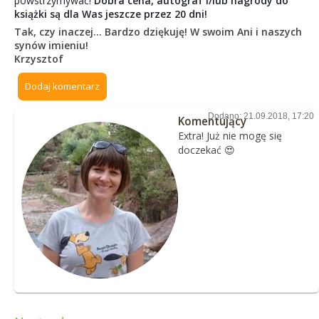
powstrzymywać!
Dobra cena, autograf i/lub nagrody do
książki są dla Was jeszcze przez 20 dni!
Tak, czy inaczej... Bardzo dziękuję! W swoim Ani i naszych
synów imieniu!
Krzysztof
Dodaj komentarz
Dodano: 21.09.2018, 17:20
Komentujący
Extra! Już nie mogę się
doczekać 😍