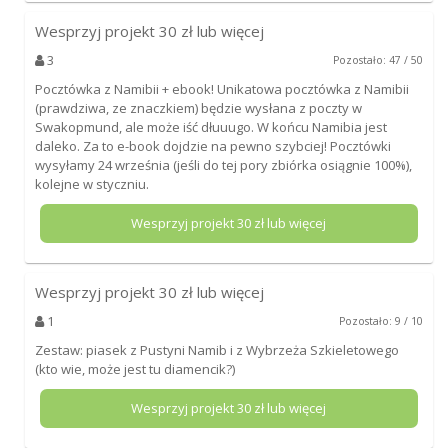
Wesprzyj projekt
30
zł lub więcej
3
Pozostało: 47 / 50
Pocztówka z Namibii + ebook! Unikatowa pocztówka z Namibii
(prawdziwa, ze znaczkiem) będzie wysłana z poczty w
Swakopmund, ale może iść dłuuugo. W końcu Namibia jest
daleko. Za to e-book dojdzie na pewno szybciej! Pocztówki
wysyłamy 24 września (jeśli do tej pory zbiórka osiągnie 100%),
kolejne w styczniu.
Wesprzyj projekt
30
zł lub więcej
Wesprzyj projekt
30
zł lub więcej
1
Pozostało: 9 / 10
Zestaw: piasek z Pustyni Namib i z Wybrzeża Szkieletowego
(kto wie, może jest tu diamencik?)
Wesprzyj projekt
30
zł lub więcej