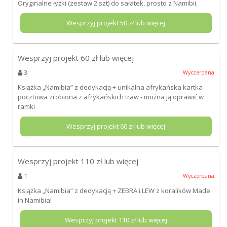
Oryginalne łyżki (zestaw 2 szt) do sałatek, prosto z Namibii.
Wesprzyj projekt
50
zł lub więcej
Wesprzyj projekt
60
zł lub więcej
3
Wyczerpana
Książka „Namibia” z dedykacją + unikalna afrykańska kartka
pocztowa zrobiona z afrykańskich traw - można ją oprawić w
ramki
Wesprzyj projekt
60
zł lub więcej
Wesprzyj projekt
110
zł lub więcej
1
Wyczerpana
Książka „Namibia” z dedykacją + ZEBRA i LEW z koralików Made
in Namibia!
Wesprzyj projekt
110
zł lub więcej