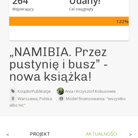
264
Udany!
Wspierający
Cel osiągnięty
122%
„NAMIBIA. Przez
pustynię i busz” -
nowa książka!
Książki/Publikacje
Ania i Krzysztof Kobusowie
Warszawa, Polska
Model finansowania: "wszystko
albo nic"
PROJEKT
AKTUALNOŚCI
<
>