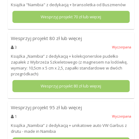
Książka "Namibia" z dedykacją + bransoletka od Buszmenów
Wesprzyj projekt
70
zł lub więcej
Wesprzyj projekt
80
zł lub więcej
3
Wyczerpana
Książka „Namibia” z dedykacją + kolekcjonerskie pudełko
zapałek z Wybrzeża Szkieletowego (z magnesem na lodówkę,
wymiary: 10,5cm x 5 cm x 2,5, zapałki standardowe w dwóch
przegródkach)
Wesprzyj projekt
80
zł lub więcej
Wesprzyj projekt
95
zł lub więcej
1
Wyczerpana
Książka „Namibia” z dedykacją + unikatowe auto VW Garbus z
drutu - made in Namibia