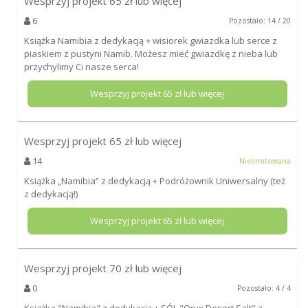
Wesprzyj projekt
65
zł lub więcej
6
Pozostało: 14 / 20
Książka Namibia z dedykacją + wisiorek gwiazdka lub serce z
piaskiem z pustyni Namib. Możesz mieć gwiazdkę z nieba lub
przychylimy Ci nasze serca!
Wesprzyj projekt
65
zł lub więcej
Wesprzyj projekt
65
zł lub więcej
14
Nielimitowana
Książka „Namibia” z dedykacją + Podróżownik Uniwersalny (też
z dedykacją!)
Wesprzyj projekt
65
zł lub więcej
Wesprzyj projekt
70
zł lub więcej
0
Pozostało: 4 / 4
Książka "Namibia" z dedykacją + SÓL "Oryx Desert Salt" z