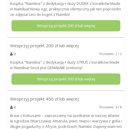
Książka "Namibia" z dedykacją + duży DUDEK z koralików Made
in Namibia! Nowy egz. praktycznie identyczny jak ten poprzedni
ze zdjęcia! Leci do kogoś z Namibii!
Wesprzyj projekt
200
zł lub więcej
Wesprzyj projekt
200
zł lub więcej
0
Pozostało: 2 / 2
Książka "Namibia" z dedykacją + duży STRUŚ z koralików Made
in Namibia! Struś jest GENIALNIE zrobiony!
Wesprzyj projekt
200
zł lub więcej
Wesprzyj projekt
450
zł lub więcej
4
Pozostało: 4 / 8
Braai z Kobusami – zapraszamy na spotkanie w naszej altanie
w ogrodzie (Warszawa). Amarula, piwo, mięso i warzywa z grilla i
długie pogaduchy o Afryce, podróżach, Namibii. Dajemy wam też