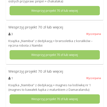
ostrych przypraw: piripiri + chakalaka)
Wesprzyj projekt
70
zł lub więcej
Wesprzyj projekt
70
zł lub więcej
3
Wyczerpana
Książka „Namibia” z dedykacją + bransoletka z koralików –
ręczna robota z Namibii
Wesprzyj projekt
70
zł lub więcej
Wesprzyj projekt
70
zł lub więcej
1
Wyczerpana
Książka „Namibia” z dedykacją + magnes na lodówkę nr 1
(magnes to kawałek łupka z malunkiem z Damaralandu)
Wesprzyj projekt
70
zł lub więcej