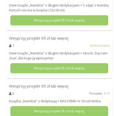
Dwie książki „Namibia” z długimi dedykacjami + 5 zdjęć z Namibii,
których nie ma w książce (13x18 cm)
Wesprzyj projekt
95
zł lub więcej
Wesprzyj projekt
95
zł lub więcej
7
Nielimitowana
Dwie książki „Namibia” z długimi dedykacjami + ebook. Daj nam
znać, dla kogo ją wpisujemy!
Wesprzyj projekt
95
zł lub więcej
Wesprzyj projekt
95
zł lub więcej
0
Pozostało: 1 / 1
Książka „Namibia” z dedykacją + NASZYJNIK nr 20 od Himba
Wesprzyj projekt
95
zł lub więcej