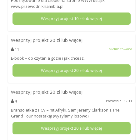
Podziękowanie dla Ciebie na stronie WWW książki
www.przewodniknamibia.pl
Wesprzyj projekt
10
zł lub więcej
Wesprzyj projekt
20
zł lub więcej
11
Nielimitowana
E-book – do czytania gdzie i jak chcesz.
Wesprzyj projekt
20
zł lub więcej
Wesprzyj projekt
20
zł lub więcej
4
Pozostało: 6 / 11
Bransoletka z PCV – hit Afryki. Sam Jeremy Clarkson z The
Grand Tour nosi taką! (wysyłamy losowo)
Wesprzyj projekt
20
zł lub więcej