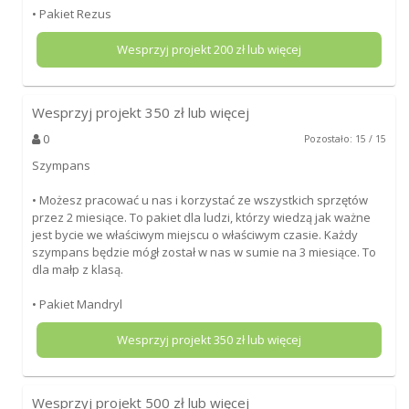
• Pakiet Rezus
Wesprzyj projekt
200
zł lub więcej
Wesprzyj projekt
350
zł lub więcej
0
Pozostało: 15 / 15
Szympans
• Możesz pracować u nas i korzystać ze wszystkich sprzętów
przez 2 miesiące. To pakiet dla ludzi, którzy wiedzą jak ważne
jest bycie we właściwym miejscu o właściwym czasie. Każdy
szympans będzie mógł został w nas w sumie na 3 miesiące. To
dla małp z klasą.
• Pakiet Mandryl
Wesprzyj projekt
350
zł lub więcej
Wesprzyj projekt
500
zł lub więcej