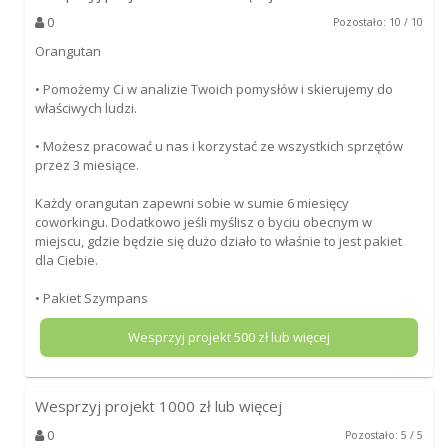
0
Pozostało: 10 / 10
Orangutan
• Pomożemy Ci w analizie Twoich pomysłów i skierujemy do
właściwych ludzi.
• Możesz pracować u nas i korzystać ze wszystkich sprzętów
przez 3 miesiące.
Każdy orangutan zapewni sobie w sumie 6 miesięcy
coworkingu. Dodatkowo jeśli myślisz o byciu obecnym w
miejscu, gdzie będzie się dużo działo to właśnie to jest pakiet
dla Ciebie.
• Pakiet Szympans
Wesprzyj projekt
500
zł lub więcej
Wesprzyj projekt
1000
zł lub więcej
0
Pozostało: 5 / 5