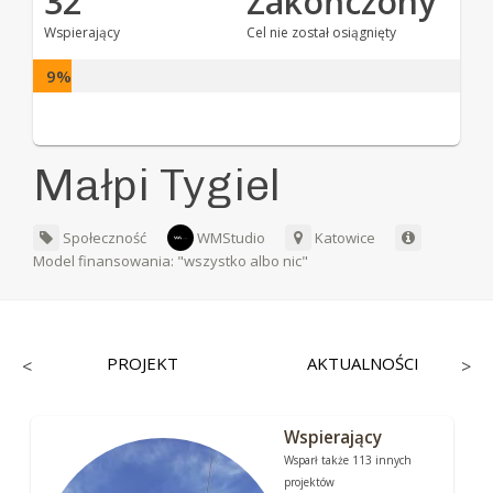
32
Zakończony
Wspierający
Cel nie został osiągnięty
9%
Małpi Tygiel
Społeczność
WMStudio
Katowice
Model finansowania: "wszystko albo nic"
PROJEKT
AKTUALNOŚCI
<
>
Wspierający
Wsparł także 113 innych
projektów