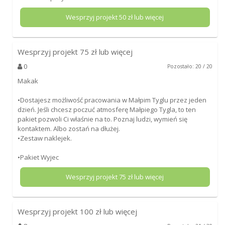
Wesprzyj projekt
50
zł lub więcej
Wesprzyj projekt
75
zł lub więcej
0
Pozostało: 20 / 20
Makak
•Dostajesz możliwość pracowania w Małpim Tyglu przez jeden
dzień. Jeśli chcesz poczuć atmosferę Małpiego Tygla, to ten
pakiet pozwoli Ci właśnie na to. Poznaj ludzi, wymień się
kontaktem. Albo zostań na dłużej.
•Zestaw naklejek.
•Pakiet Wyjec
Wesprzyj projekt
75
zł lub więcej
Wesprzyj projekt
100
zł lub więcej