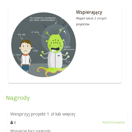
Wspierający
Wsparł także 2 innych
projektów
Nagrody
Wesprzyj projekt
1
zł lub więcej
6
Nielimitowana
Wsparcie bez nagrody