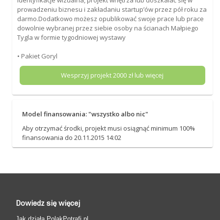
prowadzeniu biznesu i zakładaniu startup’ów przez pół roku za
darmo.Dodatkowo możesz opublikować swoje prace lub prace
dowolnie wybranej przez siebie osoby na ścianach Małpiego
Tygla w formie tygodniowej wystawy
• Pakiet Goryl
Wesprzyj projekt
2000
zł lub więcej
Model finansowania: "wszystko albo nic"
Aby otrzymać środki, projekt musi osiągnąć minimum 100%
finansowania do 20.11.2015 14:02
Dowiedz się więcej
Jak działa PolakPotrafi.pl