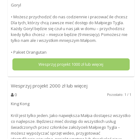
Goryl
• Możesz przychodzić do nas codziennie i pracować ile chcesz
Dla tych, którzy chcą zawsze mieć dostęp do Małpiego Tygla.
Każdy Goryl będzie się czuł u nas jak w domu – przychodzisz
kiedy tylko chcesz – miejsce będzie (9 miesięcy). Pomożesz nie
tylko nam ale i wszystkim mniejszym Małpom.
• Pakiet Orangutan
Wesprzyj projekt
1000
zł lub więcej
Wesprzyj projekt
2000
zł lub więcej
0
Pozostało: 1 / 1
King Kong
Król jest tylko jeden. Jako największa Małpa dostajesz wszystko
co najlepsze. Będziesz mieć dostęp do wszystkich usług
świadczonych przez członków założycieli Małpiego Tygla –
możesz wypożyczać sprzęt wideo, przygotować
identyfikacje wizualna, projekt wnętrza lub doszkalać się w