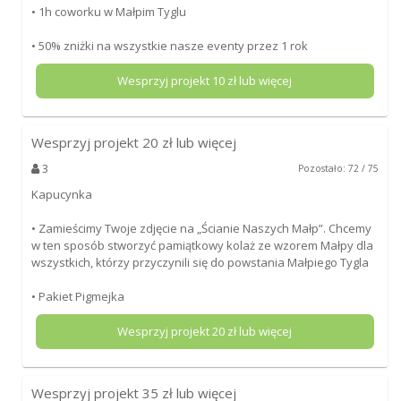
• 1h coworku w Małpim Tyglu
• 50% zniżki na wszystkie nasze eventy przez 1 rok
Wesprzyj projekt
10
zł lub więcej
Wesprzyj projekt
20
zł lub więcej
3
Pozostało: 72 / 75
Kapucynka
• Zamieścimy Twoje zdjęcie na „Ścianie Naszych Małp”. Chcemy
w ten sposób stworzyć pamiątkowy kolaż ze wzorem Małpy dla
wszystkich, którzy przyczynili się do powstania Małpiego Tygla
• Pakiet Pigmejka
Wesprzyj projekt
20
zł lub więcej
Wesprzyj projekt
35
zł lub więcej