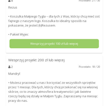
8
Pozostało: 21 / 30
Rezus
• Koszulka Małpiego Tygla – dla tych z Was, którzy chcą mieć coś
fajnego z naszym logo. Koszulka to idealny sposób na
pokazanie, że jesteś (k)Rezusem.
• Pakiet Wyjec
Wesprzyj projekt
100
zł lub więcej
Wesprzyj projekt
200
zł lub więcej
2
Pozostało: 18 / 20
Mandryl
• Możesz pracować u nas i korzystać ze wszystkich sprzętów
przez 1 miesiąc. Dla tych, którzy chcę przekonać się na własnej
skórze, co to znaczy atmosfera kreatywności i jak świetne
rzeczy będą się działy w Małpim Tyglu. Zapraszamy na miesiąc
pracy do nas.