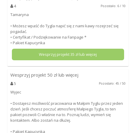
4
Pozostało: 6 / 10
Tamaryna
• Możesz wpaść do Tygla napić się z nami kawy rozejrzeć się
pogadać.
• Certyfikat / Podziękowanie na Fanpage *
• Pakiet Kapucynka
Wesprzyj projekt
35
zł lub więcej
Wesprzyj projekt
50
zł lub więcej
5
Pozostało: 45 / 50
Wyjec
• Dostajesz możliwość pracowania w Małpim Tyglu przez jeden
dzień. Jeśli chcesz poczuć atmosferę Małpiego Tygla, to ten
pakiet pozwoli Ci właśnie na to. Poznaj ludzi, wymień się
kontaktem. Albo zostań na dłużej.
• Pakiet Kapucynka