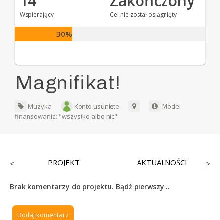
14
Zakończony
Wspierający
Cel nie został osiągnięty
30%
Magnifikat!
Muzyka
Konto usunięte
Model
finansowania: "wszystko albo nic"
PROJEKT
AKTUALNOŚCI
<
>
Brak komentarzy do projektu. Bądź pierwszy...
Dodaj komentarz