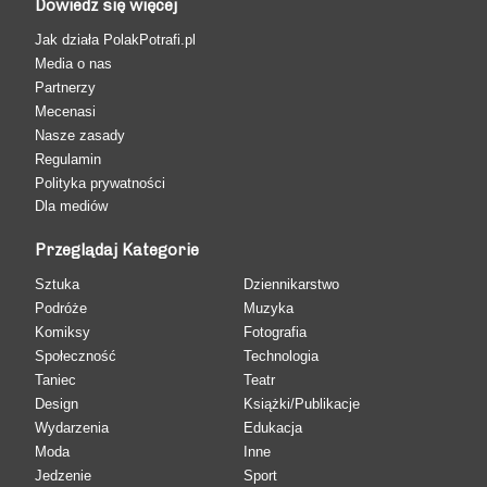
Dowiedz się więcej
Jak działa PolakPotrafi.pl
Media o nas
Partnerzy
Mecenasi
Nasze zasady
Regulamin
Polityka prywatności
Dla mediów
Przeglądaj Kategorie
Sztuka
Dziennikarstwo
Podróże
Muzyka
Komiksy
Fotografia
Społeczność
Technologia
Taniec
Teatr
Design
Książki/Publikacje
Wydarzenia
Edukacja
Moda
Inne
Jedzenie
Sport