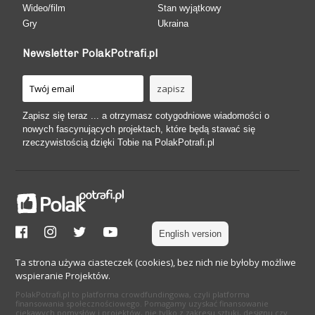
Wideo/film
Stan wyjątkowy
Gry
Ukraina
Newsletter PolakPotrafi.pl
Zapisz się teraz ... a otrzymasz cotygodniowe wiadomości o
nowych fascynujących projektach, które będą stawać się
rzeczywistością dzięki Tobie na PolakPotrafi.pl
English version
Ta strona używa ciasteczek (cookies), bez nich nie byłoby możliwe
wspieranie Projektów.
PolakPotrafi.pl to platforma crowdfundingowa, czyli platforma
finansowania społecznościowego. Pomagamy uzyskać finansowanie
ciekawych pomysłów i projektów, nie tylko z zakresu sztuki, designu czy