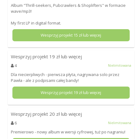
Album "Thrill-seekers, Pubcrawlers & Shoplifters" w formacie
wave/mp3!
My first LP in digital format.
Wesprzyj projekt
15
zł lub więcej
Wesprzyj projekt
19
zł lub więcej
4
Nielimitowana
Dla niecierpliwych - pierwsza płyta, nagrywana solo przez
Pawła - ale z podpisami całej bandy!
Wesprzyj projekt
19
zł lub więcej
Wesprzyj projekt
20
zł lub więcej
6
Nielimitowana
Premierowo - nowy album w wersji cyfrowej, tuż po nagraniu!