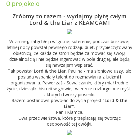
O projekcie
Zróbmy to razem - wydajmy płytę całym
Lord & the Liar z KŁAMCAMI
W zimnej, zatęchłej i wilgotnej suterenie, podczas burzowej
letniej nocy powstał pewnego rodzaju duet, przypieczętowany
obietnicą, że każda ze stron będzie zajmować się swoją
działalnością i nie będzie ingerować w pole drugiej, ale będą
się nawzajem wspierać.
Tak powstał
Lord & the Liar
. Paulina - ma słoniowe uszy, ale
posiada wspaniały talent do rozmawiania z ludźmi i
organizowania. Paweł zaś - Suwalczanin, który miał trudne
życie, dziesiątki historii w głowie, wiecznie roztargnione myśli,
z których tworzy piosenki.
Razem postanowili powołać do życia projekt
"Lord & the
Liar"
.
Pan i Kłamca.
Dwa przeciwieństwa, które przeplatają się tworząc
osobowość tej dwójki.