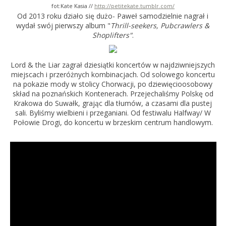
fot:Kate Kasia //
http://petitekate.tumblr.com/
Od 2013 roku działo się dużo- Paweł samodzielnie nagrał i
wydał swój pierwszy album "
Thrill-seekers, Pubcrawlers &
Shoplifters"
.
Lord & the Liar zagrał dziesiątki koncertów w najdziwniejszych
miejscach i przeróżnych kombinacjach. Od solowego koncertu
na pokazie mody w stolicy Chorwacji, po dziewięcioosobowy
skład na poznańskich Kontenerach. Przejechaliśmy Polskę od
Krakowa do Suwałk, grając dla tłumów, a czasami dla pustej
sali. Byliśmy wielbieni i przeganiani. Od festiwalu Halfway/ W
Połowie Drogi, do koncertu w brzeskim centrum handlowym.