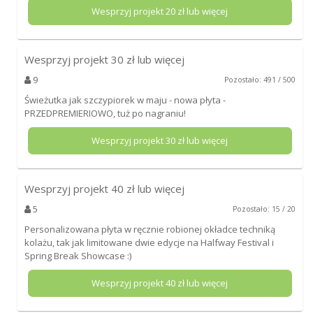
Wesprzyj projekt
20
zł lub więcej
Wesprzyj projekt
30
zł lub więcej
9
Pozostało: 491 / 500
Świeżutka jak szczypiorek w maju - nowa płyta -
PRZEDPREMIERIOWO, tuż po nagraniu!
Wesprzyj projekt
30
zł lub więcej
Wesprzyj projekt
40
zł lub więcej
5
Pozostało: 15 / 20
Personalizowana płyta w ręcznie robionej okładce techniką
kolażu, tak jak limitowane dwie edycje na Halfway Festival i
Spring Break Showcase :)
Wesprzyj projekt
40
zł lub więcej