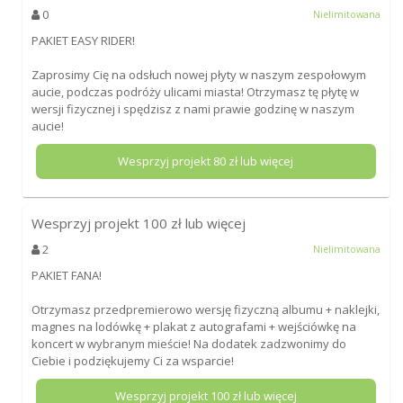
0
Nielimitowana
PAKIET EASY RIDER!
Zaprosimy Cię na odsłuch nowej płyty w naszym zespołowym
aucie, podczas podróży ulicami miasta! Otrzymasz tę płytę w
wersji fizycznej i spędzisz z nami prawie godzinę w naszym
aucie!
Wesprzyj projekt
80
zł lub więcej
Wesprzyj projekt
100
zł lub więcej
2
Nielimitowana
PAKIET FANA!
Otrzymasz przedpremierowo wersję fizyczną albumu + naklejki,
magnes na lodówkę + plakat z autografami + wejściówkę na
koncert w wybranym mieście! Na dodatek zadzwonimy do
Ciebie i podziękujemy Ci za wsparcie!
Wesprzyj projekt
100
zł lub więcej