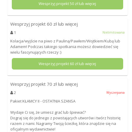
Wesprzyj projekt
50
zł lub więcej
Wesprzyj projekt
60
zł lub więcej
1
Nielimitowana
Kolacja/wyjście na piwo z Pauliną/Pawłem/Wojtkiem/Kubą lub
Adamem! Podczas takiego spotkania możesz dowiedzieć się
wielu fascynujących rzeczy :)
Wesprzyj projekt
60
zł lub więcej
Wesprzyj projekt
70
zł lub więcej
2
Wyczerpana
Pakiet KŁAMCY II - OSTATNIA SZANSA
Wydaje Ci się, że umiesz grać lub śpiewać?
Dograj się do jednego z powstających utworów i twórz historię
razem z nami. Nagramy Twoją ścieżkę, która znajdzie się na
oficjalnym wydawnictwie!