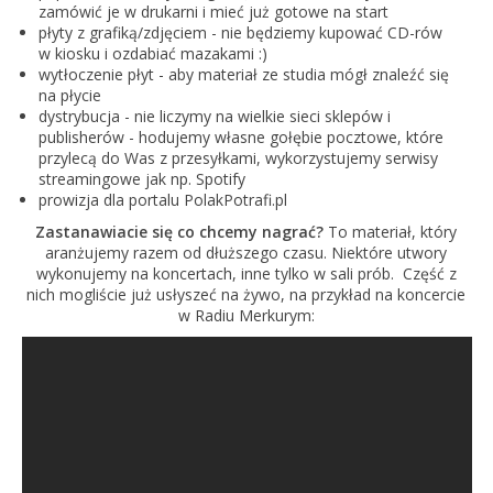
zamówić je w drukarni i mieć już gotowe na start
płyty z grafiką/zdjęciem - nie będziemy kupować CD-rów
w kiosku i ozdabiać mazakami :)
wytłoczenie płyt - aby materiał ze studia mógł znaleźć się
na płycie
dystrybucja - nie liczymy na wielkie sieci sklepów i
publisherów - hodujemy własne gołębie pocztowe, które
przylecą do Was z przesyłkami, wykorzystujemy serwisy
streamingowe jak np. Spotify
prowizja dla portalu PolakPotrafi.pl
Zastanawiacie się co chcemy nagrać?
To materiał, który
aranżujemy razem od dłuższego czasu. Niektóre utwory
wykonujemy na koncertach, inne tylko w sali prób. Część z
nich mogliście już usłyszeć na żywo, na przykład na koncercie
w Radiu Merkurym: