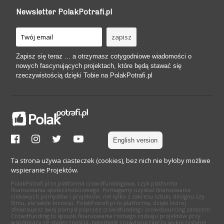
Newsletter PolakPotrafi.pl
Zapisz się teraz ... a otrzymasz cotygodniowe wiadomości o
nowych fascynujących projektach, które będą stawać się
rzeczywistością dzięki Tobie na PolakPotrafi.pl
English version
Ta strona używa ciasteczek (cookies), bez nich nie byłoby możliwe
wspieranie Projektów.
PolakPotrafi.pl to platforma crowdfundingowa, czyli platforma
finansowania społecznościowego. Pomagamy uzyskać finansowanie
ciekawych pomysłów i projektów, nie tylko z zakresu sztuki, designu czy
filmu, ale także biznesu. PolakPotrafi.pl to platforma, dzięki której
sfinansujesz swój pomysł poprzez crowdfunding i crowdsourcing zarazem.
Crowdfunding to sposób finansowania różnego rodzaju projektów przy
współpracy ze społecznością, natomiast crowdsourcing to wykorzystanie