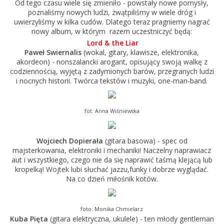
Od tego czasu wiele się zmieniło - powstały nowe pomysły,
poznaliśmy nowych ludzi, zwątpiliśmy w wiele dróg i
uwierzyliśmy w kilka cudów. Dlatego teraz pragniemy nagrać
nowy album, w którym razem uczestniczyć będą:
Lord & the Liar
Paweł Swiernalis
(wokal, gitary, klawisze, elektronika,
akordeon) - nonszalancki arogant, opisujący swoją walkę z
codziennością, wyjętą z zadymionych barów, przegranych ludzi
i nocnych historii. Twórca tekstów i muzyki, one-man-band.
fot: Anna Wiśniewska
Wojciech Dopierała
(gitara basowa) - spec od
majsterkowania, elektroniki i mechaniki! Naczelny naprawiacz
aut i wszystkiego, czego nie da się naprawić taśmą klejącą lub
kropelką! Wojtek lubi słuchać jazzu,funky i dobrze wyglądać.
Na co dzień miłośnik kotów.
foto: Monika Chmielarz
Kuba Pięta
(gitara elektryczna, ukulele) - ten młody gentleman