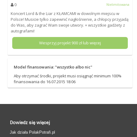
0
Nielimitowana
Koncert Lord & the Liar z KŁAMCAMI w dowolnym miejscu w
Polsce! Musicie tylko zapewnić nagłośnienie, a chłopcy przyjadą
do Was, aby zagrać Wam swoje utwory. + wszystkie gadżety z
autografami!
Wesprzyj projekt
900
zł lub więcej
Model finansowania: "wszystko albo nic"
Aby otrzymać środki, projekt musi osiągnąć minimum 100%
finansowania do 16.07.2015 18:06
Dowiedz się więcej
Jak działa PolakPotrafi.pl