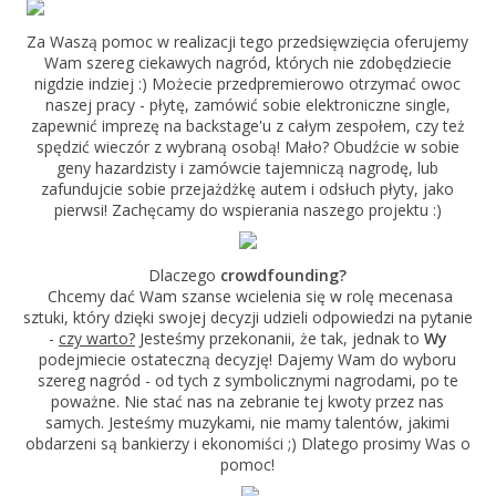
Za Waszą pomoc w realizacji tego przedsięwzięcia oferujemy
Wam szereg ciekawych nagród, których nie zdobędziecie
nigdzie indziej :) Możecie przedpremierowo otrzymać owoc
naszej pracy - płytę, zamówić sobie elektroniczne single,
zapewnić imprezę na backstage'u z całym zespołem, czy też
spędzić wieczór z wybraną osobą! Mało? Obudźcie w sobie
geny hazardzisty i zamówcie tajemniczą nagrodę, lub
zafundujcie sobie przejażdżkę autem i odsłuch płyty, jako
pierwsi! Zachęcamy do wspierania naszego projektu :)
Dlaczego
crowdfounding?
Chcemy dać Wam szanse wcielenia się w rolę mecenasa
sztuki, który dzięki swojej decyzji udzieli odpowiedzi na pytanie
-
czy warto?
Jesteśmy przekonanii, że tak, jednak to
Wy
podejmiecie ostateczną decyzję! Dajemy Wam do wyboru
szereg nagród - od tych z symbolicznymi nagrodami, po te
poważne. Nie stać nas na zebranie tej kwoty przez nas
samych. Jesteśmy muzykami, nie mamy talentów, jakimi
obdarzeni są bankierzy i ekonomiści ;) Dlatego prosimy Was o
pomoc!