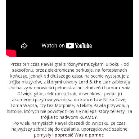
Przez ten czas Paweł grał z różnymi muzykami u boku - od
saksofonu, przez elektroniczne perkusje, na fortepianach
kończąc. Jednak od dłuższego czasu na scenie występuje z
trójką muzyków, z którymi utwory
Lord & the Liar
zabierają
słuchaczy w opowieści pełne strachu, złudzeń i humoru
noir
.
Dźwięki gitar, elektroniki, trąb, dzwonków, perkusji i
akordeonu przyrównywane są do koncertów Nicka Cave,
Toma Waitsa, czy też Morphine, a teksty Pawła przywołują
historię, których nie powstydziliby się najlepsi story-tellerzy. Ta
trójka to nadworni
KŁAMCY
.
Po wielu namysłach Paweł doszedł do wniosku, że czas
najwyższy zebrać się do działania, uporządkować szalone
pomysły i
poprosić Was o pomoc
!