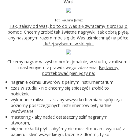
Was
!
fot: Paulina Jarysz
Tak, zależy od Was, bo to do Was się zwracamy z prośbą o
pomoc. Chcemy zrobić tak świetne nagrywki, tak dobrą płytę,
aby następnym razem móc się do Was uśmiechnąć na półce
dużej wytwórni w sklepie.
Chcemy nagrać wszystko profesjonalnie, w studiu, z miksem i
masteringiem z prawdziwego zdarzenia.
Będziemy
potrzebować pieniędzy na:
nagranie ośmiu utworów z pełnym instrumentarium
czas w studiu - nie chcemy się spieszyć i zrobić to
pobieżnie
wykonanie miksu - tak, aby wszystko brzmiało spójnie,a
poziomy poszczególnych instrumentów były ładnie
wyrównane
mastering - aby nadać ostateczny szlif nagranym
utworom,
piękne okładki płyt - abyśmy nie musieli nocami wycinać z
papieru i kleić wszystkiego, łącznie z dłońmi, tylko