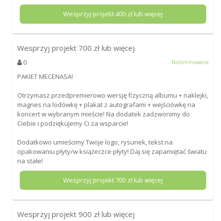
Wesprzyj projekt
400
zł lub więcej
Wesprzyj projekt
700
zł lub więcej
0
Nielimitowana
PAKIET MECENASA!
Otrzymasz przedpremierowo wersję fizyczną albumu + naklejki,
magnes na lodówkę + plakat z autografami + wejściówkę na
koncert w wybranym mieście! Na dodatek zadzwonimy do
Ciebie i podziękujemy Ci za wsparcie!
Dodatkowo umieścimy Twoje logo, rysunek, tekst na
opakowaniu płyty/w książeczce płyty! Daj się zapamiętać światu
na stałe!
Wesprzyj projekt
700
zł lub więcej
Wesprzyj projekt
900
zł lub więcej