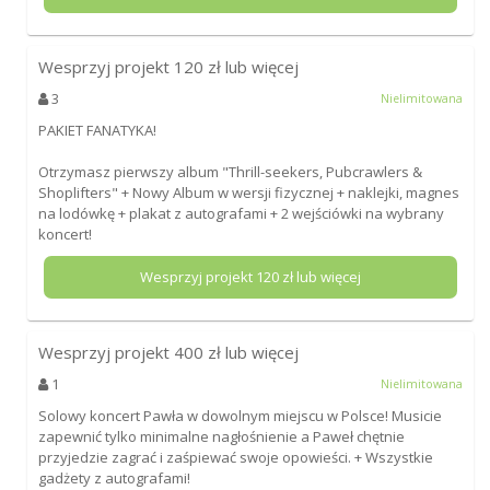
Wesprzyj projekt
120
zł lub więcej
3
Nielimitowana
PAKIET FANATYKA!
Otrzymasz pierwszy album "Thrill-seekers, Pubcrawlers &
Shoplifters" + Nowy Album w wersji fizycznej + naklejki, magnes
na lodówkę + plakat z autografami + 2 wejściówki na wybrany
koncert!
Wesprzyj projekt
120
zł lub więcej
Wesprzyj projekt
400
zł lub więcej
1
Nielimitowana
Solowy koncert Pawła w dowolnym miejscu w Polsce! Musicie
zapewnić tylko minimalne nagłośnienie a Paweł chętnie
przyjedzie zagrać i zaśpiewać swoje opowieści. + Wszystkie
gadżety z autografami!