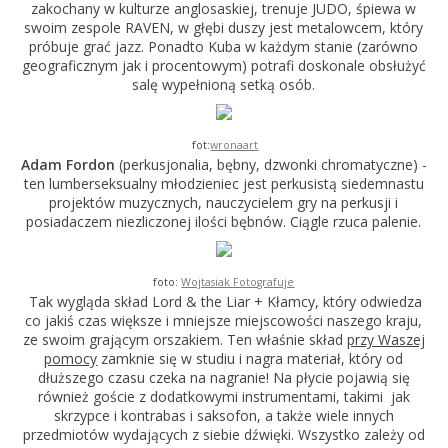
zakochany w kulturze anglosaskiej, trenuje JUDO, śpiewa w
swoim zespole RAVEN, w głębi duszy jest metalowcem, który
próbuje grać jazz. Ponadto Kuba w każdym stanie (zarówno
geograficznym jak i procentowym) potrafi doskonale obsłużyć
salę wypełnioną setką osób.
fot:
wronaart
Adam Fordon
(perkusjonalia, bębny, dzwonki chromatyczne) -
ten lumberseksualny młodzieniec jest perkusistą siedemnastu
projektów muzycznych, nauczycielem gry na perkusji i
posiadaczem niezliczonej ilości bębnów. Ciągle rzuca palenie.
foto:
Wojtasiak Fotografuje
Tak wygląda skład Lord & the Liar + Kłamcy, który odwiedza
co jakiś czas większe i mniejsze miejscowości naszego kraju,
ze swoim grającym orszakiem. Ten właśnie skład
przy Waszej
pomocy
zamknie się w studiu i nagra materiał, który od
dłuższego czasu czeka na nagranie! Na płycie pojawią się
również goście z dodatkowymi instrumentami, takimi jak
skrzypce i kontrabas i saksofon, a także wiele innych
przedmiotów wydających z siebie dźwięki. Wszystko zależy od