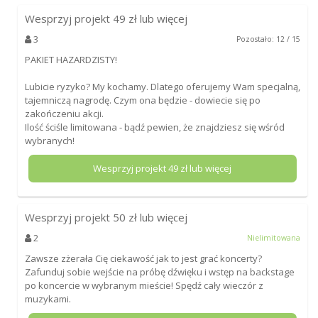
Wesprzyj projekt
49
zł lub więcej
3
Pozostało: 12 / 15
PAKIET HAZARDZISTY!
Lubicie ryzyko? My kochamy. Dlatego oferujemy Wam specjalną,
tajemniczą nagrodę. Czym ona będzie - dowiecie się po
zakończeniu akcji.
Ilość ściśle limitowana - bądź pewien, że znajdziesz się wśród
wybranych!
Wesprzyj projekt
49
zł lub więcej
Wesprzyj projekt
50
zł lub więcej
2
Nielimitowana
Zawsze zżerała Cię ciekawość jak to jest grać koncerty?
Zafunduj sobie wejście na próbę dźwięku i wstęp na backstage
po koncercie w wybranym mieście! Spędź cały wieczór z
muzykami.