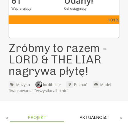
61
Udany!
Wspierający
Cel osiągnięty
101%
Zróbmy to razem -
LORD & THE LIAR
nagrywa płytę!
Muzyka
lordtheliar
Poznań
Model
finansowania: "wszystko albo nic"
PROJEKT
AKTUALNOŚCI
<
>