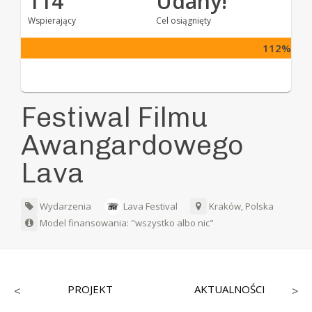
114
Udany!
Wspierający
Cel osiągnięty
112%
Festiwal Filmu
Awangardowego
Lava
Wydarzenia
Lava Festival
Kraków, Polska
Model finansowania: "wszystko albo nic"
PROJEKT
AKTUALNOŚCI
<
>