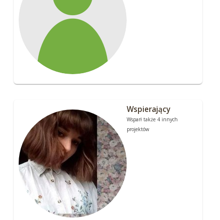
Wspierający
Wsparł także 4 innych
projektów