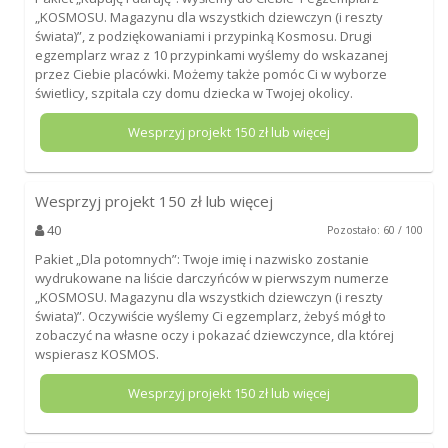
„KOSMOSU. Magazynu dla wszystkich dziewczyn (i reszty
świata)”, z podziękowaniami i przypinką Kosmosu. Drugi
egzemplarz wraz z 10 przypinkami wyślemy do wskazanej
przez Ciebie placówki. Możemy także pomóc Ci w wyborze
świetlicy, szpitala czy domu dziecka w Twojej okolicy.
Wesprzyj projekt
150
zł lub więcej
Wesprzyj projekt
150
zł lub więcej
40
Pozostało: 60 / 100
Pakiet „Dla potomnych”: Twoje imię i nazwisko zostanie
wydrukowane na liście darczyńców w pierwszym numerze
„KOSMOSU. Magazynu dla wszystkich dziewczyn (i reszty
świata)”. Oczywiście wyślemy Ci egzemplarz, żebyś mógł to
zobaczyć na własne oczy i pokazać dziewczynce, dla której
wspierasz KOSMOS.
Wesprzyj projekt
150
zł lub więcej