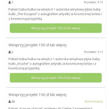
1
Pozostało: 4 / 5
Pakiet Gaba Kulka na winylu II = autorska winylowa płyta Gaby
Kulki „The Escapist” z autografem artystki, w kosmicznej torbie i
z kosmiczną przypinką
Wesprzyj projekt
130
zł lub więcej
Wesprzyj projekt
130
zł lub więcej
2
Pozostało: 3 / 5
Pakiet Gaba Kulka na winylu I = autorska winylowa płyta Gaby
Kulki „Kruche” z autografem artystki, w kosmicznej torbie i z
kosmiczną przypinką
Wesprzyj projekt
130
zł lub więcej
Wesprzyj projekt
150
zł lub więcej
46
Nielimitowana
Pakiet „Kupuję i daruję”: wyślemy do Ciebie 1 egzemplarz