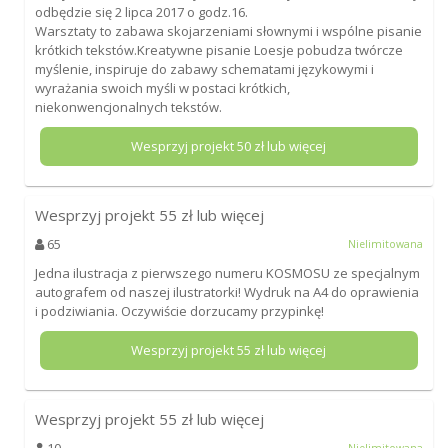
odbędzie się 2 lipca 2017 o godz.16.
Warsztaty to zabawa skojarzeniami słownymi i wspólne pisanie
krótkich tekstów.Kreatywne pisanie Loesje pobudza twórcze
myślenie, inspiruje do zabawy schematami językowymi i
wyrażania swoich myśli w postaci krótkich,
niekonwencjonalnych tekstów.
Wesprzyj projekt
50
zł lub więcej
Wesprzyj projekt
55
zł lub więcej
65
Nielimitowana
Jedna ilustracja z pierwszego numeru KOSMOSU ze specjalnym
autografem od naszej ilustratorki! Wydruk na A4 do oprawienia
i podziwiania. Oczywiście dorzucamy przypinkę!
Wesprzyj projekt
55
zł lub więcej
Wesprzyj projekt
55
zł lub więcej
10
Nielimitowana