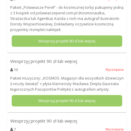
Pakiet „Poławiacze Pereł” - do kosmicznej torby pakujemy jedną
z 3 książek od polawiaczeperel.com.pl (Kosmonautka,
Strażaczka lub Agentka). Każda z nich ma autograf ilustratorki
Doroty Wojciechowskiej. Dokładamy oczywiście kosmiczną
przypinkę i komplet naklejek
Wesprzyj projekt
80
zł lub więcej
Wesprzyj projekt
90
zł lub więcej
10
Wyczerpana
Pakiet muzyczny: „KOSMOS. Magazyn dla wszystkich dziewczyn
(i reszty świata)” + płyta klarnecisty Wacława Zimpla (laureata
tegorocznych Paszportów Polityki) z autografem artysty.
Wesprzyj projekt
90
zł lub więcej
Wesprzyj projekt
90
zł lub więcej
7
Wyczerpana