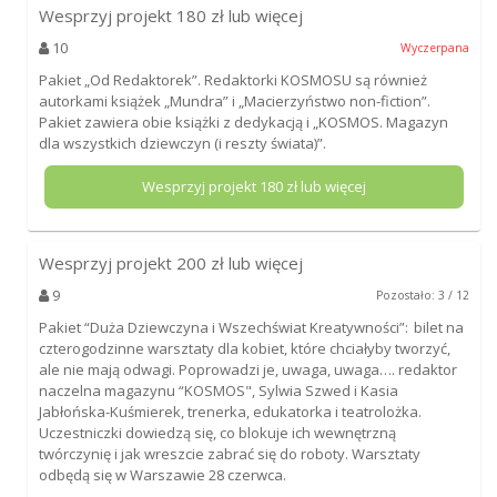
Wesprzyj projekt
180
zł lub więcej
10
Wyczerpana
Pakiet „Od Redaktorek”. Redaktorki KOSMOSU są również
autorkami książek „Mundra” i „Macierzyństwo non-fiction”.
Pakiet zawiera obie książki z dedykacją i „KOSMOS. Magazyn
dla wszystkich dziewczyn (i reszty świata)”.
Wesprzyj projekt
180
zł lub więcej
Wesprzyj projekt
200
zł lub więcej
9
Pozostało: 3 / 12
Pakiet “Duża Dziewczyna i Wszechświat Kreatywności”: bilet na
czterogodzinne warsztaty dla kobiet, które chciałyby tworzyć,
ale nie mają odwagi. Poprowadzi je, uwaga, uwaga…. redaktor
naczelna magazynu “KOSMOS", Sylwia Szwed i Kasia
Jabłońska-Kuśmierek, trenerka, edukatorka i teatrolożka.
Uczestniczki dowiedzą się, co blokuje ich wewnętrzną
twórczynię i jak wreszcie zabrać się do roboty. Warsztaty
odbędą się w Warszawie 28 czerwca.