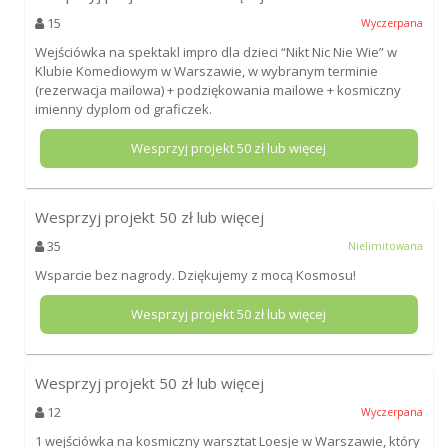
15
Wyczerpana
Wejściówka na spektakl impro dla dzieci “Nikt Nic Nie Wie” w
Klubie Komediowym w Warszawie, w wybranym terminie
(rezerwacja mailowa) + podziękowania mailowe + kosmiczny
imienny dyplom od graficzek.
Wesprzyj projekt
50
zł lub więcej
Wesprzyj projekt
50
zł lub więcej
35
Nielimitowana
Wsparcie bez nagrody. Dziękujemy z mocą Kosmosu!
Wesprzyj projekt
50
zł lub więcej
Wesprzyj projekt
50
zł lub więcej
12
Wyczerpana
1 wejściówka na kosmiczny warsztat Loesje w Warszawie, który