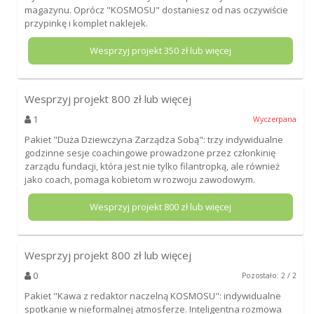
magazynu. Oprócz "KOSMOSU" dostaniesz od nas oczywiście
przypinkę i komplet naklejek.
Wesprzyj projekt
350
zł lub więcej
Wesprzyj projekt
800
zł lub więcej
1
Wyczerpana
Pakiet "Duża Dziewczyna Zarządza Sobą": trzy indywidualne
godzinne sesje coachingowe prowadzone przez członkinię
zarządu fundacji, która jest nie tylko filantropką, ale również
jako coach, pomaga kobietom w rozwoju zawodowym.
Wesprzyj projekt
800
zł lub więcej
Wesprzyj projekt
800
zł lub więcej
0
Pozostało: 2 / 2
Pakiet "Kawa z redaktor naczelną KOSMOSU": indywidualne
spotkanie w nieformalnej atmosferze. Inteligentna rozmowa