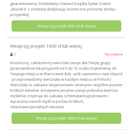
gwarantowana. Dokładamy również książkę Sylwii Szwed
„Mundra” z osobistą dedykacją i kosmiczne prezenty (torbę i
przypinkę).
Wesprzyj projekt
800
zł lub więcej
Wesprzyj projekt
1000
zł lub więcej
1
Wyczerpana
Kosmiczny, całodzienny warsztat Loesje dla Twojej grupy
(pracownikow lub przyjaciół od 5 do 15 osób). Dojedziemy do
Twojego miejsca w Warszawie (lub - jeśli zapewnisz nam dojazd
- przeprowadzimy warsztaty w każdym miejscu w Polsce:)
Warsztaty to zabawa skojarzeniami słownymi i wspólne pisanie
krótkich tekstów. Kreatywne pisanie Loesje pobudza twórcze
myślenie, inspiruje do zabawy schematami językowymi i
wyrażania swoich myśli w postaci krótkich,
niekonwencjonalnych tekstów.
Wesprzyj projekt
1000
zł lub więcej