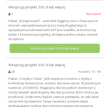
Wesprzyj projekt
230
zł lub więcej
1
Wyczerpana
Pakiet „W paprociach” - autorskie legginsy runo z hopsa.pl (ze
wzorem zaprojektowanym przez Kasię Bogdańską) ze
specjalnymi pozdrowieniami od Pana Sadełko, w kosmicznej
torbie z kosmiczną przypinką, dostępna jedna sztuka, rozmiar
do wyboru
Wesprzyj projekt
230
zł lub więcej
Wesprzyj projekt
350
zł lub więcej
28
Pozostało: 72 / 100
Pakiet „Z myślą o Tobie”. Jeśli wspierasz Kosmos z myślą o
konkretnej dziewczynce, możesz dać temu wyraz. W pierwszym
numerze „KOSMOSU. Magazynu dla wszystkich dziewczyn (i
reszty świata)” wydrukujemy dla niej życzenia, które chcesz jej
przekazać. Dzięki temu będzie zawsze pamiętała, że cały świat
stoi przed nią otworem. Twoje nazwisko zostanie także
wydrukowane na liście darczyńców w pierwszym numerze