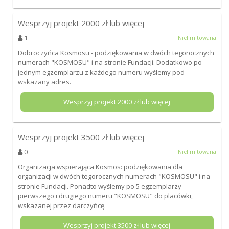
Wesprzyj projekt
2000
zł lub więcej
1
Nielimitowana
Dobroczyńca Kosmosu - podziękowania w dwóch tegorocznych
numerach "KOSMOSU" i na stronie Fundacji. Dodatkowo po
jednym egzemplarzu z każdego numeru wyślemy pod
wskazany adres.
Wesprzyj projekt
2000
zł lub więcej
Wesprzyj projekt
3500
zł lub więcej
0
Nielimitowana
Organizacja wspierająca Kosmos: podziękowania dla
organizacji w dwóch tegorocznych numerach "KOSMOSU" i na
stronie Fundacji. Ponadto wyślemy po 5 egzemplarzy
pierwszego i drugiego numeru "KOSMOSU" do placówki,
wskazanej przez darczyńcę.
Wesprzyj projekt
3500
zł lub więcej