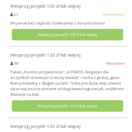
Wesprzyj projekt
100
zł lub więcej
21
Nielimitowana
Wsparcie bez nagrody. Dziękujemy z mocą Kosmosu!
Wesprzyj projekt
100
zł lub więcej
Wesprzyj projekt
120
zł lub więcej
99
Wyczerpana
Pakiet „Kosmos przyjemności”: „KOSMOS. Magazyn dla
wszystkich dziewczyn (i reszty świata)” + torba z grubej, gęsto
tkanej bawełny z długimi uszami. Torba jest duża, więc zmieści
się w niej jeszcze prezent od Hagi (www.hagi.com.pl) - multikrem
Wakacje na Bali.
Wesprzyj projekt
120
zł lub więcej
Wesprzyj projekt
130
zł lub więcej