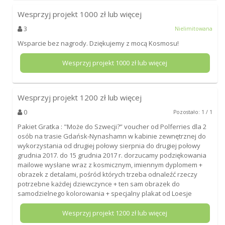
Wesprzyj projekt
1000
zł lub więcej
3
Nielimitowana
Wsparcie bez nagrody. Dziękujemy z mocą Kosmosu!
Wesprzyj projekt
1000
zł lub więcej
Wesprzyj projekt
1200
zł lub więcej
0
Pozostało: 1 / 1
Pakiet Gratka : "Może do Szwecji?” voucher od Polferries dla 2
osób na trasie Gdańsk-Nynashamn w kabinie zewnętrznej do
wykorzystania od drugiej połowy sierpnia do drugiej połowy
grudnia 2017. do 15 grudnia 2017 r. dorzucamy podziękowania
mailowe wysłane wraz z kosmicznym, imiennym dyplomem +
obrazek z detalami, pośród których trzeba odnaleźć rzeczy
potrzebne każdej dziewczynce + ten sam obrazek do
samodzielnego kolorowania + specjalny plakat od Loesje
Wesprzyj projekt
1200
zł lub więcej