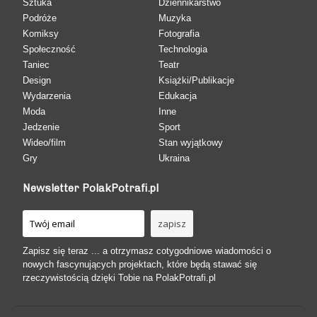
Sztuka
Dziennikarstwo
Podróże
Muzyka
Komiksy
Fotografia
Społeczność
Technologia
Taniec
Teatr
Design
Książki/Publikacje
Wydarzenia
Edukacja
Moda
Inne
Jedzenie
Sport
Wideo/film
Stan wyjątkowy
Gry
Ukraina
Newsletter PolakPotrafi.pl
Zapisz się teraz ... a otrzymasz cotygodniowe wiadomości o
nowych fascynujących projektach, które będą stawać się
rzeczywistością dzięki Tobie na PolakPotrafi.pl