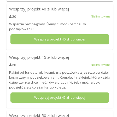
Wesprzyj projekt
40
zł lub więcej
20
Nielimitowana
Wsparcie bez nagrody. Ślemy Ci moc Kosmosu w
podziękowaniu!
Wesprzyj projekt
40
zł lub więcej
Wesprzyj projekt
45
zł lub więcej
66
Nielimitowana
Pakiet od fundatorek: kosmiczna pocztówka z jeszcze bardziej
kosmicznymi podziękowaniami. Komplet 4 naklejek, które każda
dziewczynka chce mieć. I dwie przypinki, żeby można było
podzielić się z koleżanką lub kolegą.
Wesprzyj projekt
45
zł lub więcej
Wesprzyj projekt
50
zł lub więcej