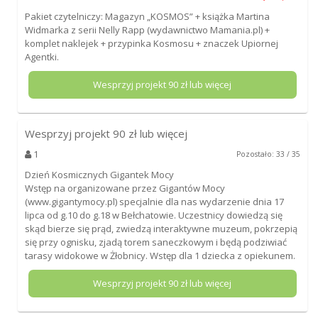
Pakiet czytelniczy: Magazyn „KOSMOS” + książka Martina
Widmarka z serii Nelly Rapp (wydawnictwo Mamania.pl) +
komplet naklejek + przypinka Kosmosu + znaczek Upiornej
Agentki.
Wesprzyj projekt
90
zł lub więcej
Wesprzyj projekt
90
zł lub więcej
1
Pozostało: 33 / 35
Dzień Kosmicznych Gigantek Mocy
Wstęp na organizowane przez Gigantów Mocy
(www.gigantymocy.pl) specjalnie dla nas wydarzenie dnia 17
lipca od g.10 do g.18 w Bełchatowie. Uczestnicy dowiedzą się
skąd bierze się prąd, zwiedzą interaktywne muzeum, pokrzepią
się przy ognisku, zjadą torem saneczkowym i będą podziwiać
tarasy widokowe w Żłobnicy. Wstęp dla 1 dziecka z opiekunem.
Wesprzyj projekt
90
zł lub więcej