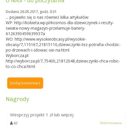
O NAS - do poczytania
Dodano 26.05.2017, godz. 0:31
... pojawiło się o nas również kilka artykułów:
WP: http://kobieta.wp.pl/kosmos-dla-dziewczynek-i-reszty-
swiata-nowy-magazyn-przelamuje-bariery-
6126390459639937a
WO: http://www.wysokieobcasy.pl/wysokie-
obcasy/7,115167,21815110,dziewczynki-tez-potrafia-chodzic-
po-drzewach-i-silowac-sie-na.html
Wyborcza.pl:
http://wyborcza.pl/7,75400,21812048,dziewczynki-chca-robic-
to-co-chca.html
Dodaj komentarz
Nagrody
Wesprzyj projekt
1
zł lub więcej
43
Nielimitowana