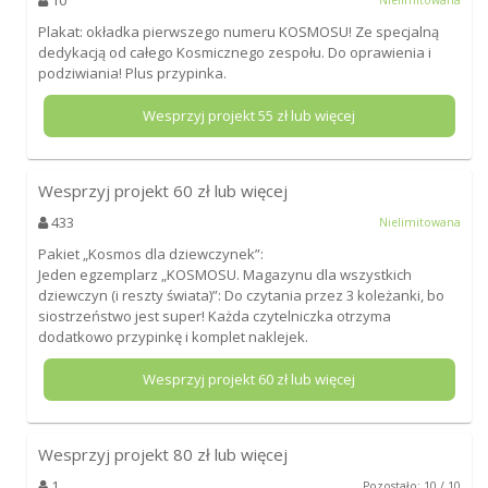
Plakat: okładka pierwszego numeru KOSMOSU! Ze specjalną
dedykacją od całego Kosmicznego zespołu. Do oprawienia i
podziwiania! Plus przypinka.
Wesprzyj projekt
55
zł lub więcej
Wesprzyj projekt
60
zł lub więcej
433
Nielimitowana
Pakiet „Kosmos dla dziewczynek”:
Jeden egzemplarz „KOSMOSU. Magazynu dla wszystkich
dziewczyn (i reszty świata)”: Do czytania przez 3 koleżanki, bo
siostrzeństwo jest super! Każda czytelniczka otrzyma
dodatkowo przypinkę i komplet naklejek.
Wesprzyj projekt
60
zł lub więcej
Wesprzyj projekt
80
zł lub więcej
1
Pozostało: 10 / 10