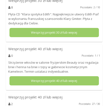
Wesprzyj projekt
30
zł lub więcej
8
Pozostało: 2 / 10
Płyta CD "Klara spotyka Edith". Najpiękniejsze utwory Edith Piaf
w wykonaniu francuskiej szansonistki Klary Gmiter. Płyta z
dedykacją dla Ciebie.
Wesprzyj projekt
30
zł lub więcej
Wesprzyj projekt
40
zł lub więcej
0
Pozostało: 1 / 1
Strzyżenie włosów w salonie fryzjerskim Beauty oraz regulacja
brwi i henna na brwi i rzęsy w gabinecie kosmetycznym
Kameleon. Termin ustalasz indywidualnie.
Wesprzyj projekt
40
zł lub więcej
Wesprzyj projekt
40
zł lub więcej
2
Pozostało: 27 / 30