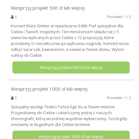
Wesprzyj projekt
500
zł lub więcej
1
Pozostało: 1 / 2
Koncert Klary Gmiter w repertuarze Edith Piaf specjalnie dla
Ciebie i Twoich znajomych. Ten mini koncert składa się z 5
utworów wybranych przez Ciebie z 12 propozycji, które
prześlemy Ci niezwłocznie po wybraniu nagrody. Koncert może
odbyć się w sali, kawiarence, a nawet w Twoim domu. Wybór
należy do Ciebie
Wesprzyj projekt
500
zł lub więcej
Wesprzyj projekt
1000
zł lub więcej
1
Pozostało: 1 / 2
Specjalny występ Teatru Tańca Ego Vu w Twoim mieście.
Przyjedziemy do Ciebie i zatańczymy jedną z naszych
choreografii, którą wcześniej wspólnie wybierzemy. Szczegóły
omówimy w dogodnym dla Ciebie terminie.
Wesprzyj projekt
1000
zł lub więcej