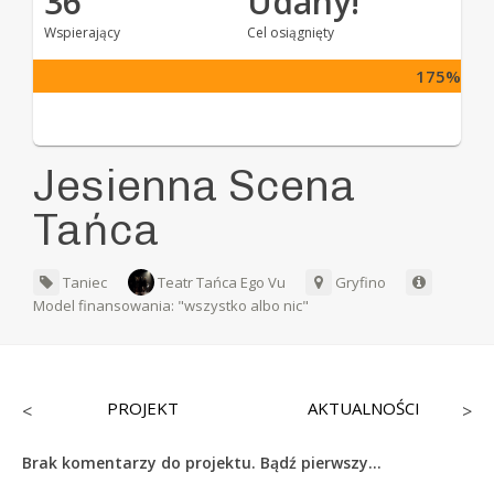
36
Udany!
Wspierający
Cel osiągnięty
175%
Jesienna Scena
Tańca
Taniec
Teatr Tańca Ego Vu
Gryfino
Model finansowania: "wszystko albo nic"
PROJEKT
AKTUALNOŚCI
<
>
Brak komentarzy do projektu. Bądź pierwszy...