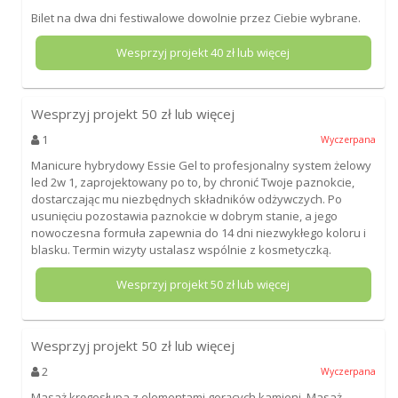
Bilet na dwa dni festiwalowe dowolnie przez Ciebie wybrane.
Wesprzyj projekt
40
zł lub więcej
Wesprzyj projekt
50
zł lub więcej
1
Wyczerpana
Manicure hybrydowy Essie Gel to profesjonalny system żelowy
led 2w 1, zaprojektowany po to, by chronić Twoje paznokcie,
dostarczając mu niezbędnych składników odżywczych. Po
usunięciu pozostawia paznokcie w dobrym stanie, a jego
nowoczesna formuła zapewnia do 14 dni niezwykłego koloru i
blasku. Termin wizyty ustalasz wspólnie z kosmetyczką.
Wesprzyj projekt
50
zł lub więcej
Wesprzyj projekt
50
zł lub więcej
2
Wyczerpana
Masaż kręgosłupa z elementami gorących kamieni. Masaż