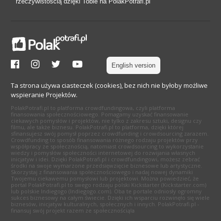
rzeczywistością dzięki Tobie na PolakPotrafi.pl
English version
Ta strona używa ciasteczek (cookies), bez nich nie byłoby możliwe
wspieranie Projektów.
PolakPotrafi.pl to platforma crowdfundingowa, czyli platforma
finansowania społecznościowego. Pomagamy uzyskać finansowanie
ciekawych pomysłów i projektów, nie tylko z zakresu sztuki, designu czy
filmu, ale także biznesu. PolakPotrafi.pl to platforma, dzięki której
sfinansujesz swój pomysł poprzez crowdfunding i crowdsourcing zarazem.
Crowdfunding to sposób finansowania różnego rodzaju projektów przy
współpracy ze społecznością, natomiast crowdsourcing to wykorzystanie
wiedzy i pomysłów społeczności internetowej do rozwijania własnych
inicjatyw i idei. Dzięki PolakPotrafi.pl i crowdfundingowi, możesz zebrać
środki na swoje wymarzone przedsięwzięcie biznesowe lub artystyczne.
Skorzystaj z finansowania społecznościowego i nadaj nowej dynamiki
Twojemu ciekawemu pomysłowi lub projektowi. Można powiedzieć, że
portal PolakPotrafi.pl to swego rodzaju polski Kickstarter (Kickstarter.com)
lub polskie Indiegogo (Indiegogo.com). Oba te portale odniosły ogromny
sukces biznesowy na całym świecie. Dzięki ich wsparciu rozwinęło się wiele
biznesów, inicjatyw kulturalnych, społecznych i innych. PolakPotrafi.pl -
finansuj swój projekt razem ze społecznością!a