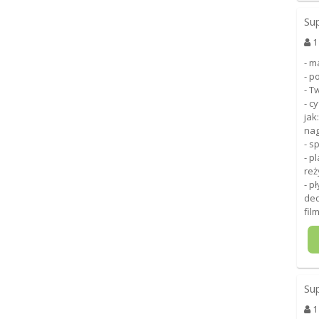
Su
1
- m
- p
- T
- c
jak
nag
- s
- p
reż
- p
ded
fil
Su
1