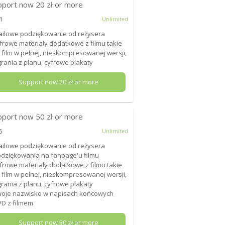
pport now
20
zł or more
1
Unlimited
ailowe podziękowanie od reżysera
yfrowe materiały dodatkowe z filmu takie
: film w pełnej, nieskompresowanej wersji,
rania z planu, cyfrowe plakaty
Support now
20
zł or more
pport now
50
zł or more
5
Unlimited
ailowe podziękowanie od reżysera
odziękowania na fanpage'u filmu
yfrowe materiały dodatkowe z filmu takie
: film w pełnej, nieskompresowanej wersji,
rania z planu, cyfrowe plakaty
woje nazwisko w napisach końcowych
VD z filmem
Support now
50
zł or more