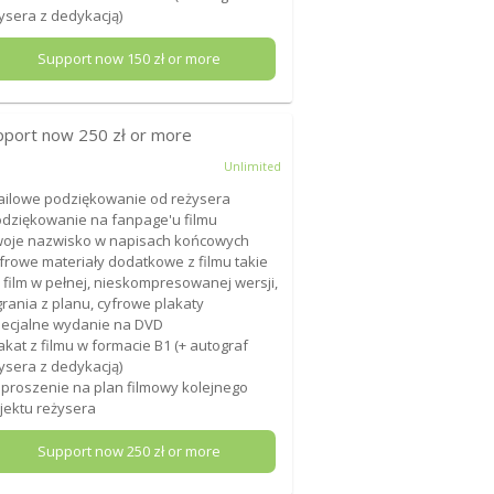
ysera z dedykacją)
Support now
150
zł or more
pport now
250
zł or more
Unlimited
ailowe podziękowanie od reżysera
odziękowanie na fanpage'u filmu
woje nazwisko w napisach końcowych
yfrowe materiały dodatkowe z filmu takie
: film w pełnej, nieskompresowanej wersji,
rania z planu, cyfrowe plakaty
pecjalne wydanie na DVD
lakat z filmu w formacie B1 (+ autograf
ysera z dedykacją)
aproszenie na plan filmowy kolejnego
jektu reżysera
Support now
250
zł or more