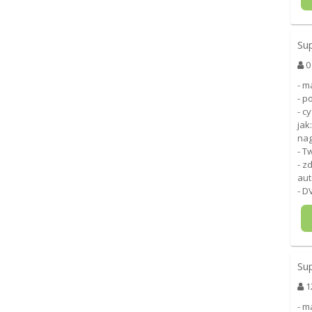
Su
0
- m
- p
- c
jak
nag
- T
- z
aut
- D
Su
1
- m