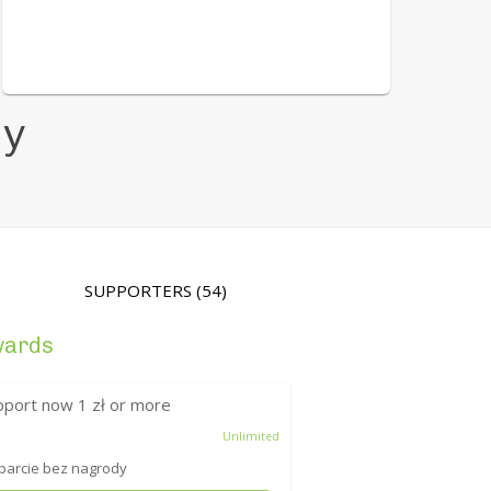
ny
SUPPORTERS
(54)
wards
pport now
1
zł or more
Unlimited
arcie bez nagrody