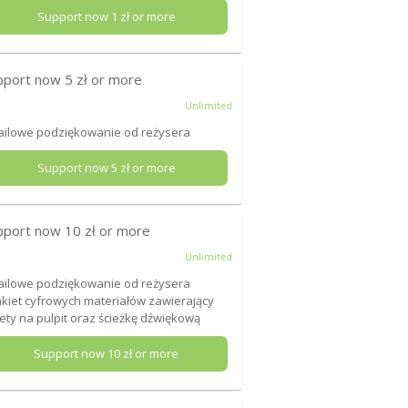
Support now
1
zł or more
pport now
5
zł or more
Unlimited
ailowe podziękowanie od reżysera
Support now
5
zł or more
pport now
10
zł or more
Unlimited
ailowe podziękowanie od reżysera
akiet cyfrowych materiałów zawierający
ety na pulpit oraz ścieżkę dźwiękową
Support now
10
zł or more