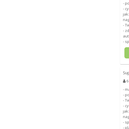
- p
- c
jak
nag
- T
- z
aut
- s
Su
6
- m
- p
- T
- c
jak
nag
- s
- p