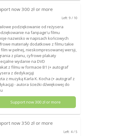
pport now
300
zł or more
Left: 9 / 10
ailowe podziękowanie od reżysera
odziękowanie na fanpage'u filmu
woje nazwisko w napisach końcowych
yfrowe materiały dodatkowe z filmu takie
: film w pełnej, nieskompresowanej wersji,
rania z planu, cyfrowe plakaty
pecjalne wydanie na DVD
lakat z filmu w formacie B1 (+ autograf
ysera z dedykacją)
łyta z muzyką Karla K. Kocha (+ autograf z
ykacją) - autora ścieżki dźwiękowej do
mu
Support now
300
zł or more
pport now
350
zł or more
Left: 4 / 5