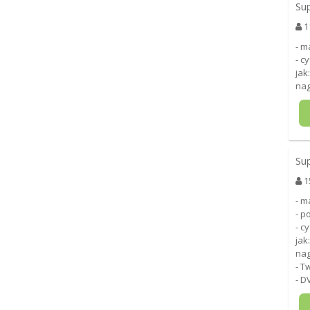
Su
1
- m
- c
jak
nag
Su
1
- m
- p
- c
jak
nag
- T
- D