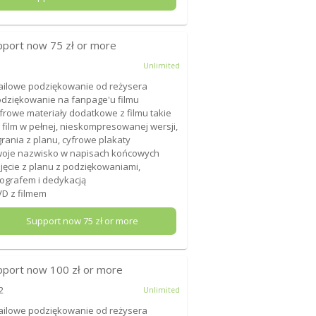
pport now
75
zł or more
Unlimited
ailowe podziękowanie od reżysera
odziękowanie na fanpage'u filmu
yfrowe materiały dodatkowe z filmu takie
: film w pełnej, nieskompresowanej wersji,
rania z planu, cyfrowe plakaty
woje nazwisko w napisach końcowych
djęcie z planu z podziękowaniami,
ografem i dedykacją
VD z filmem
Support now
75
zł or more
pport now
100
zł or more
2
Unlimited
ailowe podziękowanie od reżysera