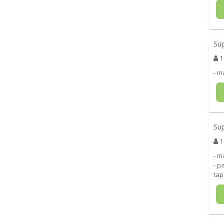
Su
1
- m
Su
1
- m
- p
tap