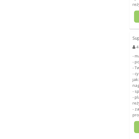
reż
Su
4
- m
- p
- T
- c
jak
nag
- s
- p
reż
- z
pro