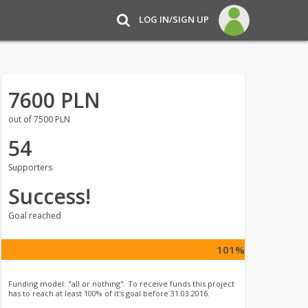
LOG IN/SIGN UP
7600 PLN
out of 7500 PLN
54
Supporters
Success!
Goal reached
101%
Funding model: "all or nothing". To receive funds this project
has to reach at least 100% of it's goal before 31.03.2016.