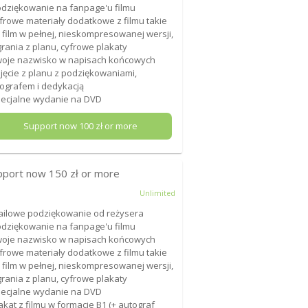
odziękowanie na fanpage'u filmu
yfrowe materiały dodatkowe z filmu takie
: film w pełnej, nieskompresowanej wersji,
rania z planu, cyfrowe plakaty
woje nazwisko w napisach końcowych
djęcie z planu z podziękowaniami,
ografem i dedykacją
pecjalne wydanie na DVD
Support now
100
zł or more
pport now
150
zł or more
Unlimited
ailowe podziękowanie od reżysera
odziękowanie na fanpage'u filmu
woje nazwisko w napisach końcowych
yfrowe materiały dodatkowe z filmu takie
: film w pełnej, nieskompresowanej wersji,
rania z planu, cyfrowe plakaty
pecjalne wydanie na DVD
lakat z filmu w formacie B1 (+ autograf