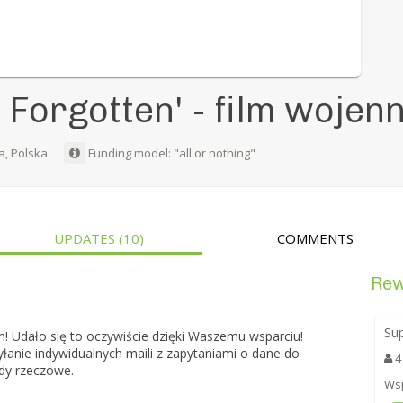
e Forgotten' - film wojen
ła, Polska
Funding model: "all or nothing"
UPDATES
(10)
COMMENTS
Re
Su
! Udało się to oczywiście dzięki Waszemu wsparciu!
łanie indywidualnych maili z zapytaniami o dane do
4
ody rzeczowe.
Wsp